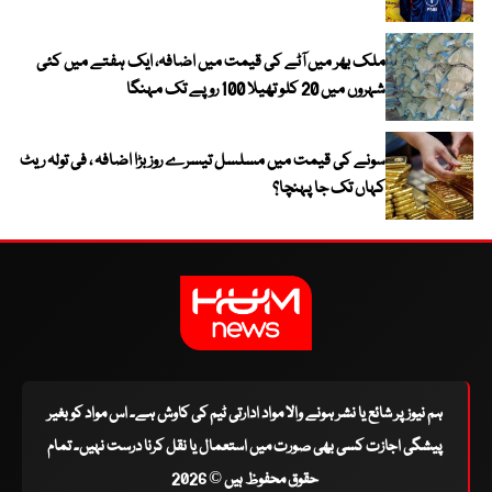
ملک بھر میں آٹے کی قیمت میں اضافہ، ایک ہفتے میں کئی
شہروں میں 20 کلو تھیلا 100 روپے تک مہنگا
سونے کی قیمت میں مسلسل تیسرے روز بڑا اضافہ ، فی تولہ ریٹ
کہاں تک جا پہنچا؟
ہم نیوز پر شائع یا نشر ہونے والا مواد ادارتی ٹیم کی کاوش ہے۔ اس مواد کو بغیر
پیشگی اجازت کسی بھی صورت میں استعمال یا نقل کرنا درست نہیں۔ تمام
حقوق محفوظ ہیں © 2026