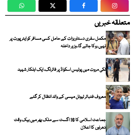
WhatsApp
Twitter
Facebook
Faceboo
متعلقہ خبریں
مکمل سفری دستاویزات کے حامل کسی مسافر کو ایئرپورٹ پر
نہیں روکا جائے گا، وزیر داخلہ
لکی مروت میں پولیس اسکواڈ پر فائرنگ، ایک اہلکار شہید
معروف فٹبالر لیونل میسی کے والد انتقال کر گئے
جماعت اسلامی کا 16 اگست سے ملک بھر میں بیک وقت
دھرنوں کا اعلان