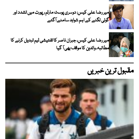
میر رضا علی کیس: دوسری پوسٹ مارٹم رپورٹ میں تشدد اور
گولی لگنے کے اہم شواہد سامنے آگئے
میر رضا علی کیس، جبران ناصر کا تفتیشی ٹیم تبدیل کرنے کا
مطالبہ، والدین کا موقف بھی آ گیا
مقبول ترین خبریں