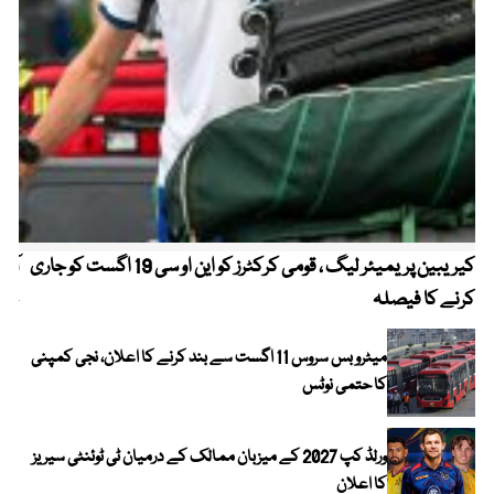
کیریبین پریمیئر لیگ ، قومی کرکٹرز کو این او سی 19 اگست کو جاری
آز
کرنے کا فیصلہ
چھی
میٹرو بس سروس 11 اگست سے بند کرنے کا اعلان، نجی کمپنی
کا حتمی نوٹس
ورلڈ کپ 2027 کے میزبان ممالک کے درمیان ٹی ٹوئنٹی سیریز
کا اعلان