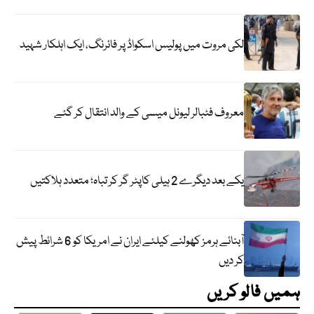
لکی مروت میں پولیس اسکواڈ پر فائرنگ، ایک اہلکار شہید
معروف فٹبالر لیونل میسی کے والد انتقال کر گئے
یکے بعد دیگرے 2 ہیلی کاپٹر گر کر تباہ؛ متعدد ہلاکتیں
آبنائے ہرمز کھولنے کیلئے ایران نے امریکا کو 6 شرائط پیش
کر دیں
ہمیں فالو کریں