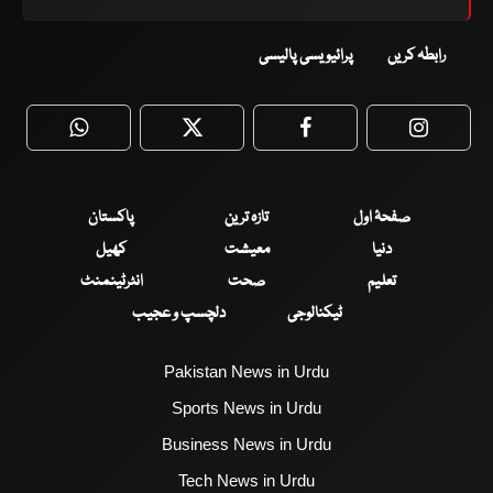
رابطہ کریں
پرائیویسی پالیسی
WhatsApp
Twitter
Facebook
Faceboo
صفحۂ اول
تازہ ترین
پاکستان
دنیا
معیشت
کھیل
تعلیم
صحت
انٹرٹینمنٹ
ٹیکنالوجی
دلچسپ و عجیب
Pakistan News in Urdu
Sports News in Urdu
Business News in Urdu
Tech News in Urdu