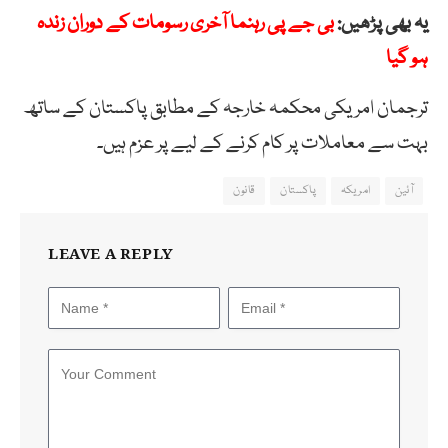
یہ بھی پڑھیں:
بی جے پی رہنما آخری رسومات کے دوران زندہ
ہو گیا
ترجمان امریکی محکمہ خارجہ کے مطابق پاکستان کے ساتھ
بہت سے معاملات پر کام کرنے کے لیے پر عزم ہیں۔
آئین
امریکہ
پاکستان
قانون
LEAVE A REPLY