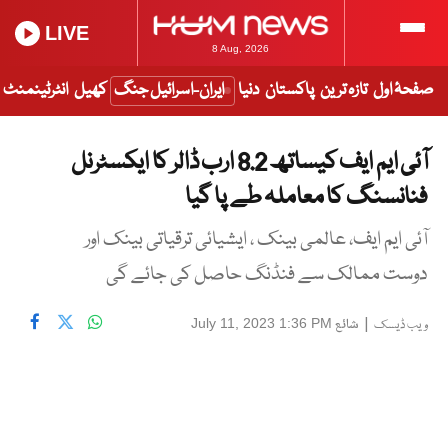
LIVE
8 Aug, 2026
صفحۂ اول
تازہ ترین
پاکستان
دنیا
ایران-اسرائیل جنگ
کھیل
انٹرٹینمنٹ
آئی ایم ایف کیساتھ 8.2 ارب ڈالر کا ایکسٹرنل
فنانسنگ کا معاملہ طے پا گیا
آئی ایم ایف، عالمی بینک ، ایشیائی ترقیاتی بینک اور
دوست ممالک سے فنڈنگ حاصل کی جائے گی
|
شائع
July 11, 2023 1:36 PM
ویب ڈیسک