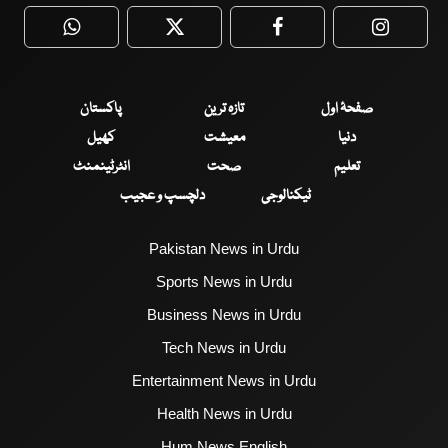
WhatsApp
Twitter
Facebook
Faceboo
صفحۂ اول
تازہ ترین
پاکستان
دنیا
معیشت
کھیل
تعلیم
صحت
انٹرٹینمنٹ
ٹیکنالوجی
دلچسپ و عجیب
Pakistan News in Urdu
Sports News in Urdu
Business News in Urdu
Tech News in Urdu
Entertainment News in Urdu
Health News in Urdu
Hum News English