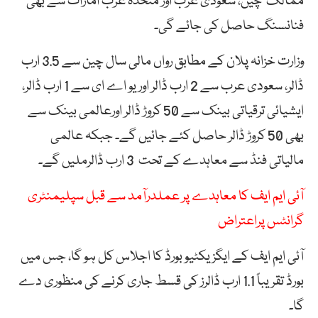
ممالک چین، سعودی عرب اور متحدہ عرب امارات سے بھی
فنانسنگ حاصل کی جائے گی۔
وزارت خزانہ پلان کے مطابق رواں مالی سال چین سے 3.5 ارب
ڈالر، سعودی عرب سے 2 ارب ڈالر اور یو اے ای سے 1 ارب ڈالر،
ایشیائی ترقیاتی بینک سے 50 کروڑ ڈالر اورعالمی بینک سے
بھی 50 کروڑ ڈالر حاصل کئے جائیں گے۔ جبکہ عالمی
مالیاتی فنڈ سے معاہدے کے تحت 3 ارب ڈالرملیں گے۔
آئی ایم ایف کا معاہدے پر عملدرآمد سے قبل سپلیمنٹری
گرانٹس پراعتراض
آئی ایم ایف کے ایگزیکٹیو بورڈ کا اجلاس کل ہو گا، جس میں
بورڈ تقریباً 1.1 ارب ڈالرز کی قسط جاری کرنے کی منظوری دے
گا۔