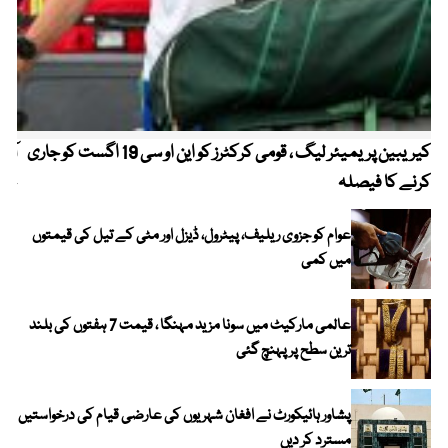
کیریبین پریمیئر لیگ ، قومی کرکٹرز کو این او سی 19 اگست کو جاری
آز
کرنے کا فیصلہ
چھی
عوام کو جزوی ریلیف، پیٹرول، ڈیزل اور مٹی کے تیل کی قیمتوں
میں کمی
عالمی مارکیٹ میں سونا مزید مہنگا ، قیمت 7 ہفتوں کی بلند
ترین سطح پر پہنچ گئی
پشاور ہائیکورٹ نے افغان شہریوں کی عارضی قیام کی درخواستیں
مسترد کر دیں