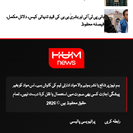
بانی پی ٹی آئی اور بشریٰ بی بی کی قیدِ تنہائی کیس، دلائل مکمل،
فیصلہ محفوظ
ہم نیوز پر شائع یا نشر ہونے والا مواد ادارتی ٹیم کی کاوش ہے۔ اس مواد کو بغیر
پیشگی اجازت کسی بھی صورت میں استعمال یا نقل کرنا درست نہیں۔ تمام
حقوق محفوظ ہیں © 2026
رابطہ کریں
پرائیویسی پالیسی