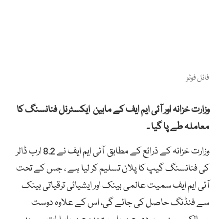
فائل فوٹو
وزارت خزانہ اور آئی ایم ایف کے مابین ایکسٹرنل فنانسنگ کا
معاملہ طے پا گیا ۔
وزارت خزانہ کے ذرائع کے مطابق آئی ایم ایف نے 8.2 ارب ڈالر
کی فنانسنگ گیپ کا پلان تسلیم کر لیا ہے ، جس کے تحت
آئی ایم ایف سمیت عالمی بینک اور ایشیائی ترقیاتی بینک
سے فنڈنگ حاصل کی جائے گی، اس کے علاوہ دوست