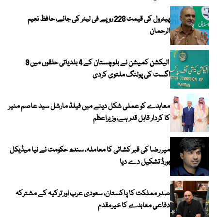
پیٹرول کی قیمت 228 روپے فی لیٹر کی جائے، حافظ نعیم
الرحمان
الیکشن کمیشن نے بلوچستان کے 4 بلدیاتی حلقوں میں 9
اگست کی پولنگ ملتوی کردی
معاہدے کو عملی شکل دینے میں فیلڈ مارشل سید عاصم منیر
کا کردار قابل قدر ہے، وزیراعظم
میر رضا کی قبر کشائی کا معاملہ، سندھ حکومت نے نیا میڈیکل
بورڈ تشکیل دے دیا
صدر مملکت کا پاکستان، سعودی عرب اور ترکیہ کے مشترکہ
دفاعی معاہدے کا خیرمقدم