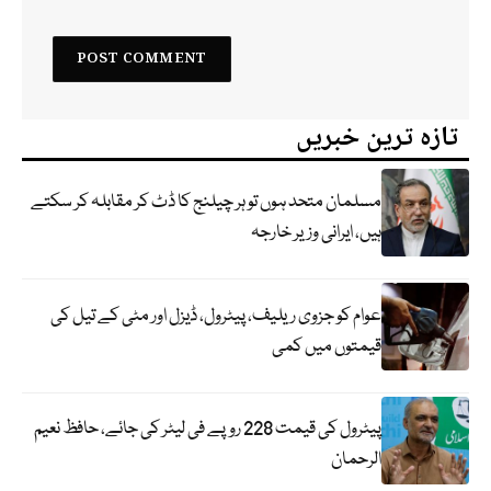
تازہ ترین خبریں
مسلمان متحد ہوں تو ہر چیلنج کا ڈٹ کر مقابلہ کر سکتے
ہیں، ایرانی وزیر خارجہ
عوام کو جزوی ریلیف، پیٹرول، ڈیزل اور مٹی کے تیل کی
قیمتوں میں کمی
پیٹرول کی قیمت 228 روپے فی لیٹر کی جائے، حافظ نعیم
الرحمان