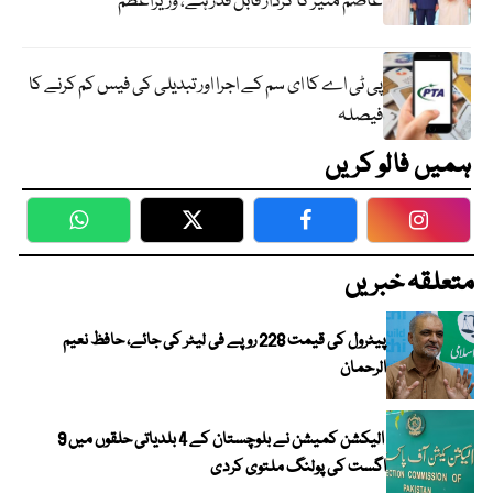
عاصم منیر کا کردار قابل قدر ہے، وزیراعظم
پی ٹی اے کا ای سم کے اجرا اور تبدیلی کی فیس کم کرنے کا
فیصلہ
ہمیں فالو کریں
WhatsApp
Twitter
Facebook
Faceboo
متعلقہ خبریں
پیٹرول کی قیمت 228 روپے فی لیٹر کی جائے، حافظ نعیم
الرحمان
الیکشن کمیشن نے بلوچستان کے 4 بلدیاتی حلقوں میں 9
اگست کی پولنگ ملتوی کردی