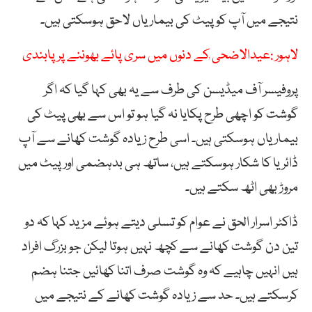
نتیجے میں آپ کو پیٹ کی بیماریاں لاحق ہوسکتی ہیں۔
لاہور :عیدالاضحی ٰکے دنوں میں سری پائے بھوننے پر پابندی
پروفیسر آف میڈیسن کی طرف سے یہ بھی کہا گیا کہ اگر
گوشت کو اچھی طرح پکایا نہ گیا ہو تو اس سے بھی پیٹ کی
بیماریاں ہوسکتی ہیں۔ اسی طرح زیادہ گوشت کھانے سے آپ
ڈائریا کا شکار ہوسکتے ہیں، ساتھ ہی بدہضمی اور پیٹ میں
مروڑ بھی اٹھ سکتے ہیں۔
ڈاکٹر اسرار الحق نے عوام کو تسلی دیتے ہوئے مزید کہا کہ دو
تین دن گوشت کھانے سے کچھ نہیں ہوتا لیکن جو بزرگ افراد
ہیں انہیں چاہیے کہ وہ گوشت صرف اتنا کھائیں جتنا ہضم
کرسکتے ہیں۔ حد سے زیادہ گوشت کھانے کے نتیجے میں