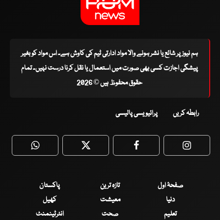
ہم نیوز پر شائع یا نشر ہونے والا مواد ادارتی ٹیم کی کاوش ہے۔ اس مواد کو بغیر
پیشگی اجازت کسی بھی صورت میں استعمال یا نقل کرنا درست نہیں۔ تمام
حقوق محفوظ ہیں © 2026
رابطہ کریں
پرائیویسی پالیسی
WhatsApp
Twitter
Facebook
Faceboo
صفحۂ اول
تازہ ترین
پاکستان
دنیا
معیشت
کھیل
تعلیم
صحت
انٹرٹینمنٹ