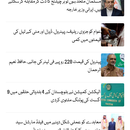
مسلمان متحد ہوں تو ہر چیلنج کا ڈٹ کر مقابلہ کر سکتے
ہیں، ایرانی وزیر خارجہ
عوام کو جزوی ریلیف، پیٹرول، ڈیزل اور مٹی کے تیل کی
قیمتوں میں کمی
پیٹرول کی قیمت 228 روپے فی لیٹر کی جائے، حافظ نعیم
الرحمان
الیکشن کمیشن نے بلوچستان کے 4 بلدیاتی حلقوں میں 9
اگست کی پولنگ ملتوی کردی
معاہدے کو عملی شکل دینے میں فیلڈ مارشل سید