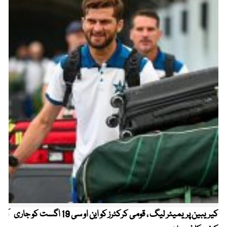
کیریبین پریمیئر لیگ ، قومی کرکٹرز کو این او سی 19 اگست کو جاری
آز