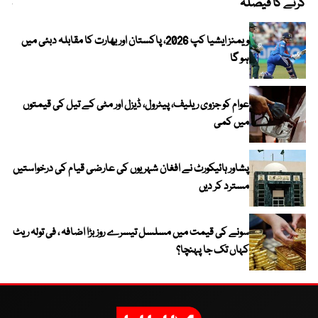
کرنے کا فیصلہ
چھی
ویمنز ایشیا کپ 2026، پاکستان اور بھارت کا مقابلہ دبئی میں
ہو گا
عوام کو جزوی ریلیف، پیٹرول، ڈیزل اور مٹی کے تیل کی قیمتوں
میں کمی
پشاور ہائیکورٹ نے افغان شہریوں کی عارضی قیام کی درخواستیں
مسترد کر دیں
سونے کی قیمت میں مسلسل تیسرے روز بڑا اضافہ ، فی تولہ ریٹ
کہاں تک جا پہنچا؟