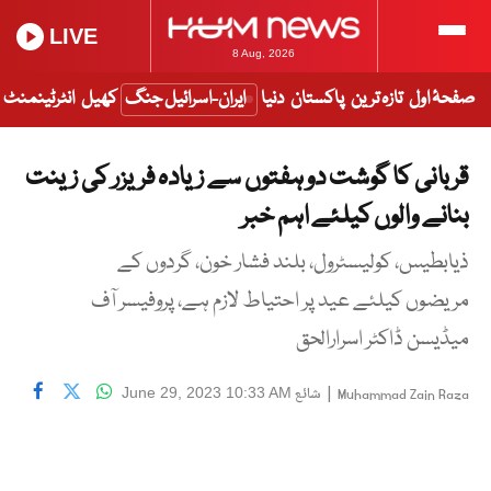
LIVE
8 Aug, 2026
صفحۂ اول
تازہ ترین
پاکستان
دنیا
ایران-اسرائیل جنگ
کھیل
انٹرٹینمنٹ
قربانی کا گوشت دو ہفتوں سے زیادہ فریزر کی زینت
بنانے والوں کیلئے اہم خبر
ذیابطیس، کولیسٹرول، بلند فشار خون، گردوں کے
مریضوں کیلئے عید پر احتیاط لازم ہے، پروفیسر آف
میڈیسن ڈاکٹر اسرارالحق
|
شائع
June 29, 2023 10:33 AM
Muhammad Zain Raza