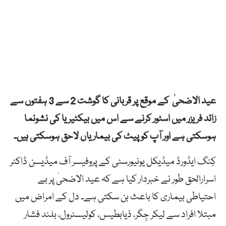
عید الاضحیٰ کے موقع پر قربانی کا گوشت 2 سے 3 ہفتوں سے
زائد فریزر میں اسٹور کرنے سے اس میں بیکٹیریا کی نشونما
ہوسکتی ہے اور آپ کو پیٹ کی بیماریاں لاحق ہوسکتی ہیں۔
کِنگ ایڈورڈ میڈیکل یونیورسٹی کے پروفیسر آف میڈیسن ڈاکٹر
اسرارالحق طور نے خبردار کیا ہے کہ عید الاضحیٰ پر بے
احتیاطی بیماری کا باعث بن سکتی ہے۔ دل کے امراض میں
مبتلا افراد سے لیکر جِگر، ذیابطیس، کولیسٹرول، بلند فشار