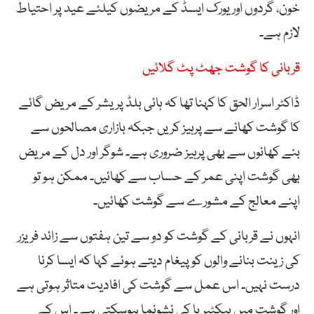
خون، گردوں اور یورک ایسڈ کے مریضوں کیلئے عید پر احتیاط
لازم ہے۔
قربانی کا گوشت جھٹ پٹ گلائیں
ڈاکٹر اسرار الحق کا کہنا تھا کہ ہائی بلڈ پریشر کے مریض گائے
کا گوشت کھانے سے پرہیز کریں جبکہ بازاری مصالحوں سے
بنے کھانوں سے بھی پرہیز ضروری ہے۔ شوگر اور دل کے مریض
بھی گوشت اپنی عمر کے حساب سے کھائیں۔ ممکن ہو تو
اپنے معالج کے مشورے سے گوشت کھائیں۔
انہوں نے قربانی کے گوشت کو دو سے تین ہفتوں سے زائد فریزر
کی زینت بنانے والوں کو پیغام دیتے ہوئے کہا کہ ایسا کرنا
درست نہیں۔ اس عمل سے گوشت کی افادیت متاثر ہوتی ہے
اور گوشت میں بیکٹیریا کی نشونما ہوسکتی ہے۔ اس کے