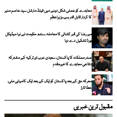
معاہدے کو عملی شکل دینے میں فیلڈ مارشل سید عاصم منیر
کا کردار قابل قدر ہے، وزیراعظم
میر رضا کی قبر کشائی کا معاملہ، سندھ حکومت نے نیا میڈیکل
بورڈ تشکیل دے دیا
صدر مملکت کا پاکستان، سعودی عرب اور ترکیہ کے مشترکہ
دفاعی معاہدے کا خیرمقدم
معرکہ حق کے بعد پاکستان کو ایک کے بعد ایک کامیابی ملی،
عطا تارڑ
مقبول ترین خبریں