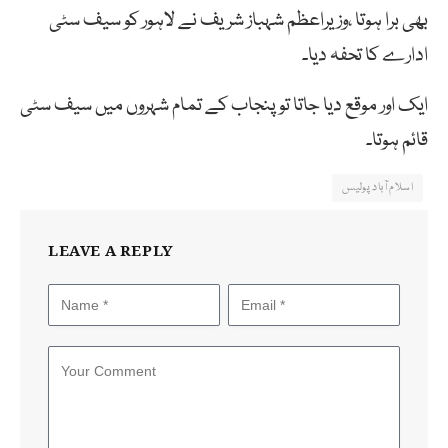
بھی برا ہوتا ،وزیراعظم شہباز شریف نے لاہور کو سیف سٹی
ادارے کا تحفہ دیا۔
ایک اور موقع دیا جاتا تو پنجاب کے تمام شہروں میں سیف سٹی
قائم ہوتا۔
اسلام آباد پولیس
LEAVE A REPLY