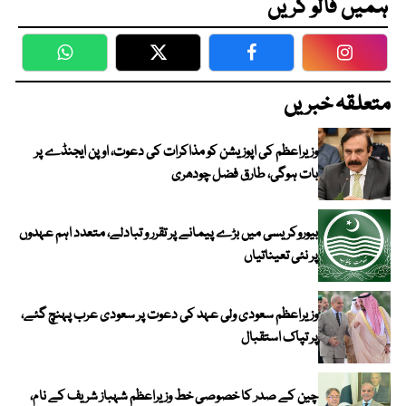
ہمیں فالو کریں
WhatsApp
Twitter
Facebook
Faceboo
متعلقہ خبریں
وزیراعظم کی اپوزیشن کو مذاکرات کی دعوت، اوپن ایجنڈے پر
بات ہوگی، طارق فضل چودھری
بیوروکریسی میں بڑے پیمانے پر تقرر و تبادلے، متعدد اہم عہدوں
پر نئی تعیناتیاں
وزیراعظم سعودی ولی عہد کی دعوت پر سعودی عرب پہنچ گئے،
پر تپاک استقبال
چین کے صدر کا خصوصی خط وزیراعظم شہباز شریف کے نام،