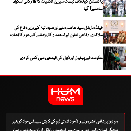
پاکستان کیخلاف ٹیسٹ سیریز ، انگلینڈ کا 16 رکنی اسکواڈ
سامنے آ گیا
فیلڈ مارشل سید عاصم منیر اور صومالیہ کے وزیر دفاع کی
ملاقات، دفاعی تعاون اور استعدادِ کار بڑھانے کے عزم کا اعادہ
حکومت نے پیٹرول اور ڈیزل کی قیمتوں میں کمی کر دی
ہم نیوز پر شائع یا نشر ہونے والا مواد ادارتی ٹیم کی کاوش ہے۔ اس مواد کو بغیر
پیشگی اجازت کسی بھی صورت میں استعمال یا نقل کرنا درست نہیں۔ تمام