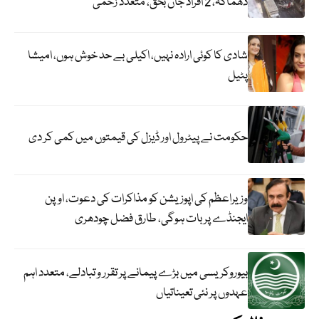
دھماکہ، 2 افراد جاں بحق، متعدد زخمی
شادی کا کوئی ارادہ نہیں، اکیلی بے حد خوش ہوں، امیشا
پٹیل
حکومت نے پیٹرول اور ڈیزل کی قیمتوں میں کمی کر دی
وزیراعظم کی اپوزیشن کو مذاکرات کی دعوت، اوپن
ایجنڈے پر بات ہوگی، طارق فضل چودھری
بیوروکریسی میں بڑے پیمانے پر تقرر و تبادلے، متعدد اہم
عہدوں پر نئی تعیناتیاں