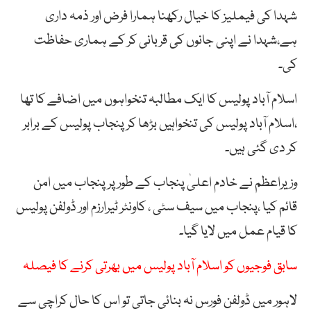
شہدا کی فیملیز کا خیال رکھنا ہمارا فرض اور ذمہ داری
ہے،شہدا نے اپنی جانوں کی قربانی کر کے ہماری حفاظت
کی۔
اسلام آباد پولیس کا ایک مطالبہ تنخواہوں میں اضافے کا تھا
،اسلام آباد پولیس کی تنخواہیں بڑھا کر پنجاب پولیس کے برابر
کر دی گئی ہیں۔
وزیراعظم نے خادم اعلیٰ پنجاب کے طور پر پنجاب میں امن
قائم کیا ،پنجاب میں سیف سٹی ، کاونٹر ٹیرارزم اور ڈولفن پولیس
کا قیام عمل میں لایا گیا۔
سابق فوجیوں کو اسلام آباد پولیس میں بھرتی کرنے کا فیصلہ
لاہور میں ڈولفن فورس نہ بنائی جاتی تو اس کا حال کراچی سے