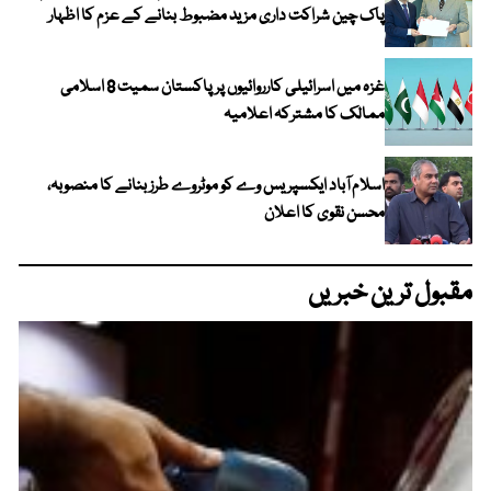
پاک چین شراکت داری مزید مضبوط بنانے کے عزم کا اظہار
غزہ میں اسرائیلی کارروائیوں پر پاکستان سمیت 8 اسلامی
ممالک کا مشترکہ اعلامیہ
اسلام آباد ایکسپریس وے کو موٹروے طرز بنانے کا منصوبہ،
محسن نقوی کا اعلان
مقبول ترین خبریں