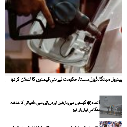
پیٹرول مہنگا، ڈیزل سستا، حکومت نے نئی قیمتوں کا اعلان کر دیا
پنج
آئندہ 48 گھنٹوں میں بارشوں اور دریاؤں میں طغیانی کا خدشہ،
ہنگامی تیاریاں تیز