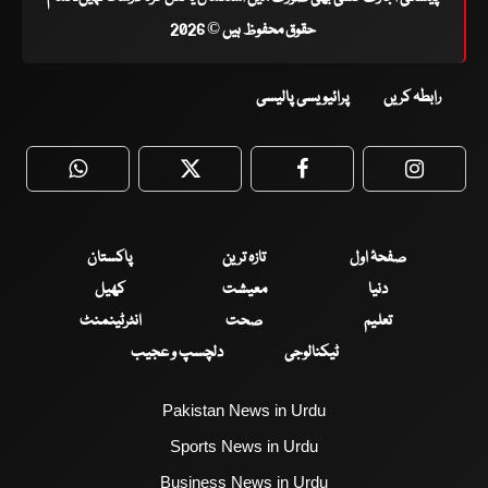
حقوق محفوظ ہیں © 2026
رابطہ کریں
پرائیویسی پالیسی
WhatsApp
Twitter
Facebook
Faceboo
صفحۂ اول
تازہ ترین
پاکستان
دنیا
معیشت
کھیل
تعلیم
صحت
انٹرٹینمنٹ
ٹیکنالوجی
دلچسپ و عجیب
Pakistan News in Urdu
Sports News in Urdu
Business News in Urdu