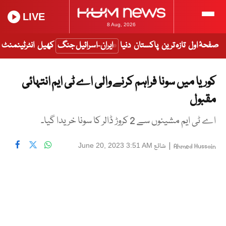
LIVE
8 Aug, 2026
صفحۂ اول
تازہ ترین
پاکستان
دنیا
ایران-اسرائیل جنگ
کھیل
انٹرٹینمنٹ
کوریا میں سونا فراہم کرنے والی اے ٹی ایم انتہائی
مقبول
اے ٹی ایم مشینوں سے 2 کروڑ ڈالر کا سونا خریدا گیا۔
|
شائع
June 20, 2023 3:51 AM
Ahmed Hussain