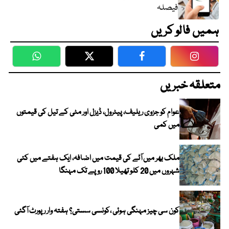
فیصلہ
ہمیں فالو کریں
WhatsApp
Twitter
Facebook
Faceboo
متعلقہ خبریں
عوام کو جزوی ریلیف، پیٹرول، ڈیزل اور مٹی کے تیل کی قیمتوں
میں کمی
ملک بھر میں آٹے کی قیمت میں اضافہ، ایک ہفتے میں کئی
شہروں میں 20 کلو تھیلا 100 روپے تک مہنگا
کون سی چیز مہنگی ہوئی ،کونسی سستی؟ ہفتہ وار رپورٹ آگئی