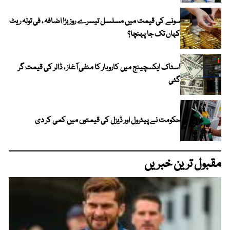
سونے کی قیمت میں مسلسل تیسرے روز بڑا اضافہ ، فی تولہ ریٹ
کہاں تک جا پہنچا؟
اسٹاک ایکسچینج میں کاروبار کا منفی آغاز ، ڈالر کی قیمت گر
گئی
حکومت نے پیٹرول اور ڈیزل کی قیمتوں میں کمی کر دی
مقبول ترین خبریں