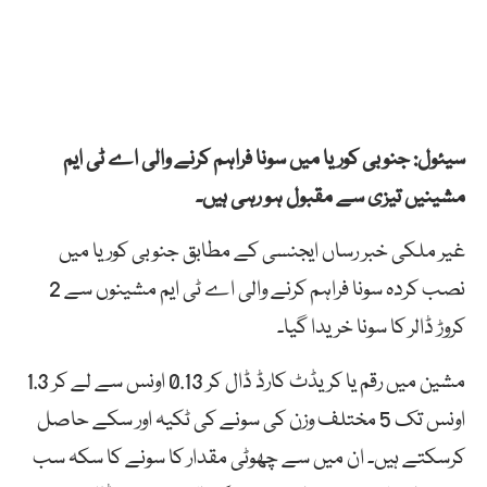
سیئول: جنوبی کوریا میں سونا فراہم کرنے والی اے ٹی ایم
مشینیں تیزی سے مقبول ہو رہی ہیں۔
غیر ملکی خبر رساں ایجنسی کے مطابق جنوبی کوریا میں
نصب کردہ سونا فراہم کرنے والی اے ٹی ایم مشینوں سے 2
کروڑ ڈالر کا سونا خریدا گیا۔
مشین میں رقم یا کریڈٹ کارڈ ڈال کر 0.13 اونس سے لے کر 1.3
اونس تک 5 مختلف وزن کی سونے کی ٹکیہ اور سکے حاصل
کرسکتے ہیں۔ ان میں سے چھوٹی مقدار کا سونے کا سکہ سب