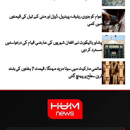
عوام کو جزوی ریلیف، پیٹرول، ڈیزل اور مٹی کے تیل کی قیمتوں
میں کمی
پشاور ہائیکورٹ نے افغان شہریوں کی عارضی قیام کی درخواستیں
مسترد کر دیں
عالمی مارکیٹ میں سونا مزید مہنگا ، قیمت 7 ہفتوں کی بلند
ترین سطح پر پہنچ گئی