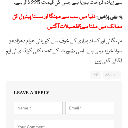
سے زیادہ فروخت ہورہا ہے جس کی قیمت 225 ڈالر ہے۔
یہ بھی پڑھیں:
دنیا میں سب سے مہنگا اور سستا پیٹرول کن
ممالک میں ملتا ہے؟تفصیلات آگئیں
مہنگائی اور کساد بازاری کے خوف سے کوریائی عوام دھڑادھڑ
سونا خرید رہی ہے۔ اسی ضرورت کے تحت کئی گولڈ ای ٹی ایم
لگائی گئی ہیں۔
اے ٹی ایم
گولڈ
LEAVE A REPLY