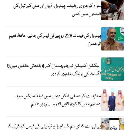
عوام کو جزوی ریلیف، پیٹرول، ڈیزل اور مٹی کے تیل کی
قیمتوں میں کمی
پیٹرول کی قیمت 228 روپے فی لیٹر کی جائے، حافظ نعیم
الرحمان
الیکشن کمیشن نے بلوچستان کے 4 بلدیاتی حلقوں میں 9
اگست کی پولنگ ملتوی کردی
معاہدے کو عملی شکل دینے میں فیلڈ مارشل سید
عاصم منیر کا کردار قابل قدر ہے، وزیراعظم
پی ٹی اے کا ای سم کے اجرا اور تبدیلی کی فیس کم کرنے کا