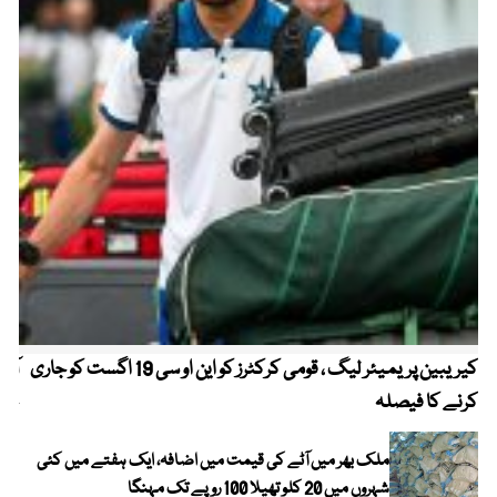
کیریبین پریمیئر لیگ ، قومی کرکٹرز کو این او سی 19 اگست کو جاری
آز
کرنے کا فیصلہ
چھی
ملک بھر میں آٹے کی قیمت میں اضافہ، ایک ہفتے میں کئی
شہروں میں 20 کلو تھیلا 100 روپے تک مہنگا