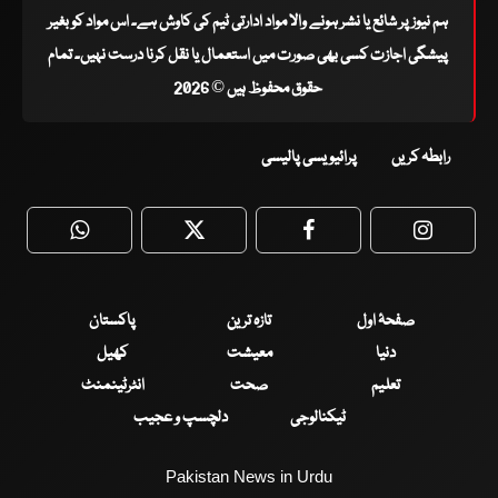
ہم نیوز پر شائع یا نشر ہونے والا مواد ادارتی ٹیم کی کاوش ہے۔ اس مواد کو بغیر
پیشگی اجازت کسی بھی صورت میں استعمال یا نقل کرنا درست نہیں۔ تمام
حقوق محفوظ ہیں © 2026
رابطہ کریں
پرائیویسی پالیسی
WhatsApp
Twitter
Facebook
Faceboo
صفحۂ اول
تازہ ترین
پاکستان
دنیا
معیشت
کھیل
تعلیم
صحت
انٹرٹینمنٹ
ٹیکنالوجی
دلچسپ و عجیب
Pakistan News in Urdu