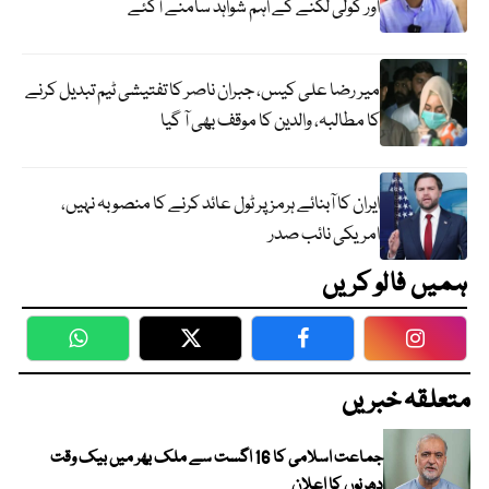
اور گولی لگنے کے اہم شواہد سامنے آگئے
میر رضا علی کیس، جبران ناصر کا تفتیشی ٹیم تبدیل کرنے
کا مطالبہ، والدین کا موقف بھی آ گیا
ایران کا آبنائے ہرمز پر ٹول عائد کرنے کا منصوبہ نہیں،
امریکی نائب صدر
ہمیں فالو کریں
WhatsApp
Twitter
Facebook
Faceboo
متعلقہ خبریں
جماعت اسلامی کا 16 اگست سے ملک بھر میں بیک وقت
دھرنوں کا اعلان