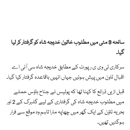
سانحہ 9 مئی میں مطلوب خاتون خدیجہ شاہ کو گرفتار کر لیا
گیا۔
سرکاری ٹی وی ی رپورٹ کے مطابق خدیجہ شاہ سی آئی اے
اقبال ٹاون میں پیش ہوئیں جہاں انہیں باقاعدہ گرفتار کیا گیا۔
قبل ازیں ذرائع کا کہنا تھا کہ پولیس نے جناح ہاؤس حملے
میں مطلوب خدیجہ شاہ کی گرفتاری کے لیے گلبرگ کے 2 اور
بحریہ ٹاؤن کے ایک گھر میں چھاپہ مارا تاہم وہ موقع سے فرار
ہوگئیں تھیں۔