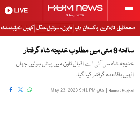
LIVE
9 Aug, 2026
صفحۂ اول
تازہ ترین
پاکستان
دنیا
ایران-اسرائیل جنگ
کھیل
انٹرٹینمنٹ
سانحہ 9 مئی میں مطلوب خدیجہ شاہ گرفتار
خدیجہ شاہ سی آئی اے اقبال ٹاون میں پیش ہوئیں جہاں
انہیں باقاعدہ گرفتار کیا گیا۔
|
شائع
May 23, 2023 9:41 PM
Hasnat Mughal