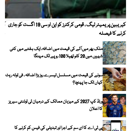
کیریبین پریمیئر لیگ ، قومی کرکٹرز کو این او سی 19 اگست کو جاری
آز
کرنے کا فیصلہ
چھی
ملک بھر میں آٹے کی قیمت میں اضافہ، ایک ہفتے میں کئی
شہروں میں 20 کلو تھیلا 100 روپے تک مہنگا
سونے کی قیمت میں مسلسل تیسرے روز بڑا اضافہ ، فی تولہ ریٹ
کہاں تک جا پہنچا؟
ورلڈ کپ 2027 کے میزبان ممالک کے درمیان ٹی ٹوئنٹی سیریز
کا اعلان
پی ٹی اے کا ای سم کے اجرا اور تبدیلی کی فیس کم کرنے کا