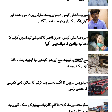
میر رضا علی کیس: دوسری پوسٹ مارٹم رپورٹ میں تشدد اور
گولی لگنے کے اہم شواہد سامنے آگئے
میر رضا علی کیس، جبران ناصر کا تفتیشی ٹیم تبدیل کرنے کا
مطالبہ، والدین کا موقف بھی آ گیا
حج 2027: پرائیویٹ حج آپریشن کیلئے نیا ڈیجیٹل نظام نافذ
کرنے کا فیصلہ
میٹرو بس سروس 11 اگست سے بند کرنے کا اعلان، نجی کمپنی
کا حتمی نوٹس
حکومت سے مذاکرات ناکام، گڈز ٹرانسپورٹرز کی ملک گیر پہیہ
جام ہڑتال شروع