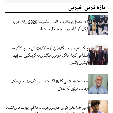
تازہ ترین خبریں
انٹرنیشنل نیوکلیئر سائنس اولمپیاڈ 2026، پاکستان نے
ایک گولڈ اور دو سلور میڈلز جیت لیے
پاکستان نے امریکا، ایران کو مذاکرات کی میز پر لا کر وہ
سفارتی کردار اداکیا جو بڑی طاقتیں نہ کرسکیں، ساؤتھ
ایشین وائسز
جماعت اسلامی کا 16 اگست سے ملک بھر میں بیک
وقت دھرنوں کا اعلان
میر رضا علی کیس: دوسری پوسٹ مارٹم رپورٹ میں تشدد