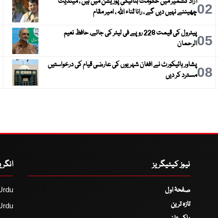
آزاد کشمیر میں حکومت بنانیکی پوزیشن میں ہیں ، مینڈیٹ
3
02
چھیننے نہیں دیں گے ، رانا ثناء اللہ ، امیر مقام
پیٹرول کی قیمت 228 روپے فی لیٹر کی جائے، حافظ نعیم
6
05
الرحمان
پشاور ہائیکورٹ نے افغان شہریوں کی عارضی قیام کی درخواستیں
9
08
مسترد کر دیں
نیوز کیٹیگریز
انگر
صفحۂ اول
Urdu
تازہ ترین
Urdu