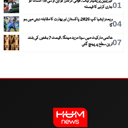
کیریبین پریمیئر لیگ ، قومی کرکٹرز کو این او سی 19 اگست کو
01
جاری کرنے کا فیصلہ
ویمنز ایشیا کپ 2026، پاکستان اور بھارت کا مقابلہ دبئی میں ہو
04
گا
عالمی مارکیٹ میں سونا مزید مہنگا ، قیمت 7 ہفتوں کی بلند
07
ترین سطح پر پہنچ گئی