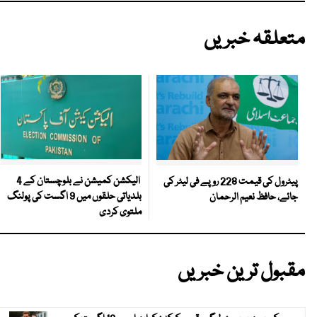
متعلقہ خبریں
الیکشن کمیشن نے بلوچستان کے 4
پیٹرول کی قیمت 228 روپے فی لیٹر کی
بلدیاتی حلقوں میں 9 اگست کی پولنگ
جائے، حافظ نعیم الرحمان
ملتوی کردی
مقبول ترین خبریں