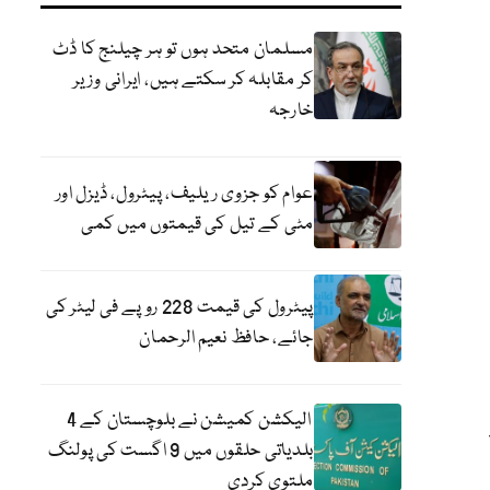
مسلمان متحد ہوں تو ہر چیلنج کا ڈٹ
کر مقابلہ کر سکتے ہیں، ایرانی وزیر
خارجہ
عوام کو جزوی ریلیف، پیٹرول، ڈیزل اور
مٹی کے تیل کی قیمتوں میں کمی
پیٹرول کی قیمت 228 روپے فی لیٹر کی
جائے، حافظ نعیم الرحمان
الیکشن کمیشن نے بلوچستان کے 4
بلدیاتی حلقوں میں 9 اگست کی پولنگ
ملتوی کردی