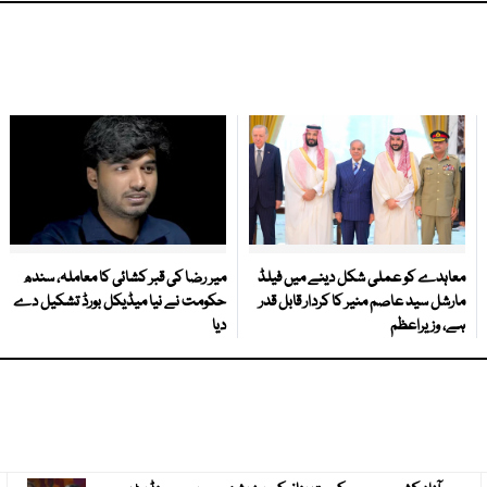
معاہدے کو عملی شکل دینے میں فیلڈ
میر رضا کی قبر کشائی کا معاملہ، سندھ
مارشل سید عاصم منیر کا کردار قابل قدر
حکومت نے نیا میڈیکل بورڈ تشکیل دے
ہے، وزیراعظم
دیا