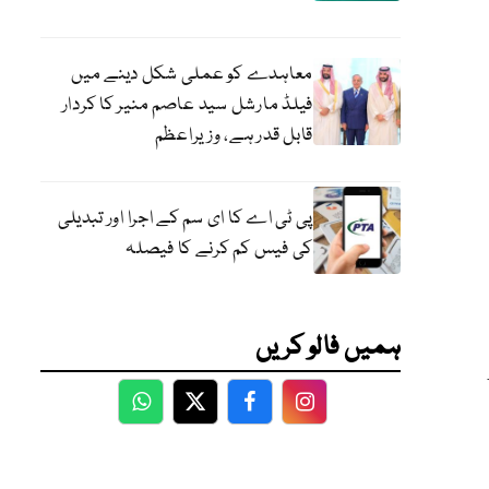
معاہدے کو عملی شکل دینے میں
فیلڈ مارشل سید عاصم منیر کا کردار
قابل قدر ہے، وزیراعظم
پی ٹی اے کا ای سم کے اجرا اور تبدیلی
کی فیس کم کرنے کا فیصلہ
ہمیں فالو کریں
WhatsApp
Twitter
Facebook
Facebook