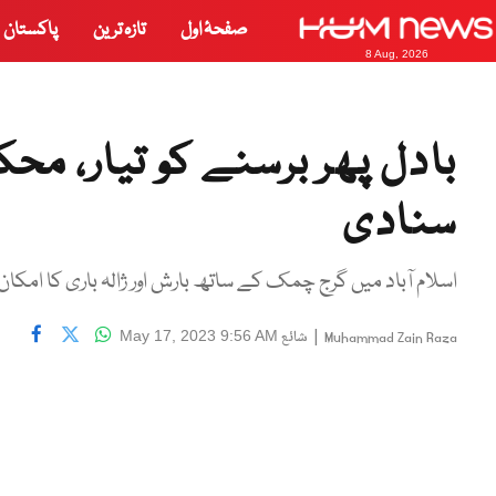
صفحۂ اول
تازہ ترین
پاکستان
8 Aug, 2026
بادل پھر برسنے کو تیار، 
سنادی
اسلام آباد میں گرج چمک کے ساتھ بارش اور ژالہ باری کا امکان
|
شائع
May 17, 2023 9:56 AM
Muhammad Zain Raza