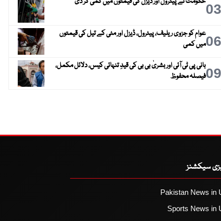
حکومت نے پیٹرول اور ڈیزل کی قیمتوں میں کمی کر دی
0
عوام کو جزوی ریلیف، پیٹرول، ڈیزل اور مٹی کے تیل کی قیمتوں
0
میں کمی
بانی پی ٹی آئی اور بشریٰ بی بی کی قیدِ تنہائی کیس، دلائل مکمل،
0
فیصلہ محفوظ
یزی سیکشنز
Pakistan News in 
Sports News in 