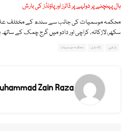
ہال پہنچنے پر دولہے پر ڈالرز اور پاؤنڈز کی بارش
محکمہ موسمیات کی جانب سے سندھ کے مختلف علاقو
سکھر،لاڑکانہ، کراچی اور دادو میں گرج چمک کے ساتھ 
بارشیں
ژالہ باری
محکمہ موسمیات
uhammad Zain Raza