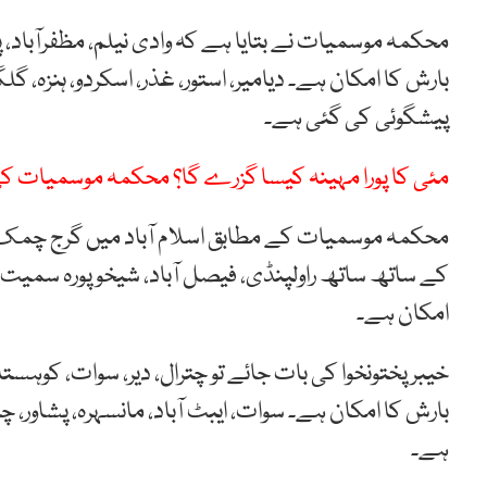
محکمہ موسمیات نے بتایا ہے کہ وادی نیلم، مظفرآباد
بارش کا امکان ہے۔ دیامیر، استور، غذر، اسکردو، ہنزہ
پیشگوئی کی گئی ہے۔
مئی کا پورا مہینہ کیسا گزرے گا؟ محکمہ موسمیات کی
محکمہ موسمیات کے مطابق اسلام آباد میں گرج چمک کے س
کے ساتھ ساتھ راولپنڈی، فیصل آباد، شیخوپورہ سمیت پ
امکان ہے۔
خیبر پختونخوا کی بات جائے تو چترال، دیر، سوات، کوہست
بارش کا امکان ہے۔ سوات، ایبٹ آباد، مانسہرہ، پشاور،
ہے۔