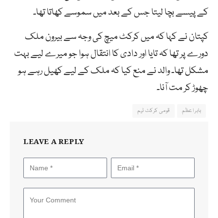
کے پیسے بچا لیتا جس کے بعد میں سموسے کھاتا تھا۔
کپتان نے کہا کہ میں کرکٹ میچ کی وجہ سے بیرون ملک
دورے پر تھا کہ تایا اور دادی کا انتقال ہوا جو میرے لیے بہت
مشکل تھا۔ والد نے منع کیا کہ ملک کے لیے کھیل رہے ہو
چھوڑ کر مت آنا۔
بابر اعظم
قومی کرکٹ ٹیم
LEAVE A REPLY