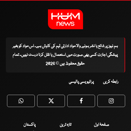
ہم نیوز پر شائع یا نشر ہونے والا مواد ادارتی ٹیم کی کاوش ہے۔ اس مواد کو بغیر
پیشگی اجازت کسی بھی صورت میں استعمال یا نقل کرنا درست نہیں۔ تمام
حقوق محفوظ ہیں © 2026
رابطہ کریں
پرائیویسی پالیسی
WhatsApp
Twitter
Facebook
Faceboo
صفحۂ اول
تازہ ترین
پاکستان