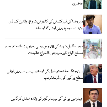
حاضری
میر رضا کی قبر کشائی کی کارروائی شروع ، والدین کے ڈی
این اے سیمپل بھی لینے کا فیصلہ
میجر طفیل شہید کی 68 ویں برسی ، مزار پر دعائیہ تقریب ،
مسلح افواج کے سربراہان کا خراج عقیدت
ایران جنگ جلد ختم ، تیل کی قیمتیں پہلے سے بھی نچلی
سطح پر آئیں گی ، ڈونلڈ ٹرمپ
چیئرمین پی ٹی آئی بیرسٹر گوہر کی والدہ انتقال کر گئیں