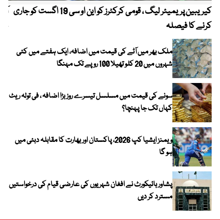
کیریبین پریمیئر لیگ ، قومی کرکٹرز کو این او سی 19 اگست کو جاری
آز
کرنے کا فیصلہ
چھی
ملک بھر میں آٹے کی قیمت میں اضافہ، ایک ہفتے میں کئی
شہروں میں 20 کلو تھیلا 100 روپے تک مہنگا
سونے کی قیمت میں مسلسل تیسرے روز بڑا اضافہ ، فی تولہ ریٹ
کہاں تک جا پہنچا؟
ویمنز ایشیا کپ 2026، پاکستان اور بھارت کا مقابلہ دبئی میں
ہو گا
پشاور ہائیکورٹ نے افغان شہریوں کی عارضی قیام کی درخواستیں
مسترد کر دیں