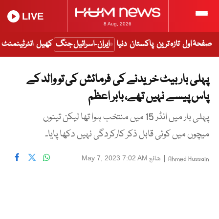
LIVE
8 Aug, 2026
صفحۂ اول
تازہ ترین
پاکستان
دنیا
ایران-اسرائیل جنگ
کھیل
انٹرٹینمنٹ
پہلی بار بیٹ خریدنے کی فرمائش کی تو والد کے
پاس پیسے نہیں تھے، بابر اعظم
پہلی بار میں انڈر 15 میں منتخب ہوا تھا لیکن تینوں
میچوں میں کوئی قابل ذکر کارکردگی نہیں دکھا پایا۔
|
شائع
May 7, 2023 7:02 AM
Ahmed Hussain