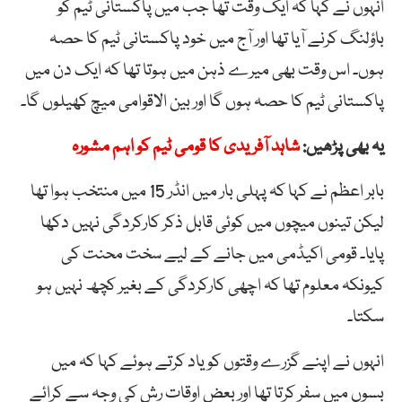
انہوں نے کہا کہ ایک وقت تھا جب میں پاکستانی ٹیم کو
باؤلنگ کرنے آیا تھا اور آج میں خود پاکستانی ٹیم کا حصہ
ہوں۔ اس وقت بھی میرے ذہن میں ہوتا تھا کہ ایک دن میں
پاکستانی ٹیم کا حصہ ہوں گا اور بین الاقوامی میچ کھیلوں گا۔
یہ بھی پڑھیں:
شاہد آفریدی کا قومی ٹیم کو اہم مشورہ
بابر اعظم نے کہا کہ پہلی بار میں انڈر 15 میں منتخب ہوا تھا
لیکن تینوں میچوں میں کوئی قابل ذکر کارکردگی نہیں دکھا
پایا۔ قومی اکیڈمی میں جانے کے لیے سخت محنت کی
کیونکہ معلوم تھا کہ اچھی کارکردگی کے بغیر کچھ نہیں ہو
سکتا۔
انہوں نے اپنے گزرے وقتوں کو یاد کرتے ہوئے کہا کہ میں
بسوں میں سفر کرتا تھا اور بعض اوقات رش کی وجہ سے کرائے