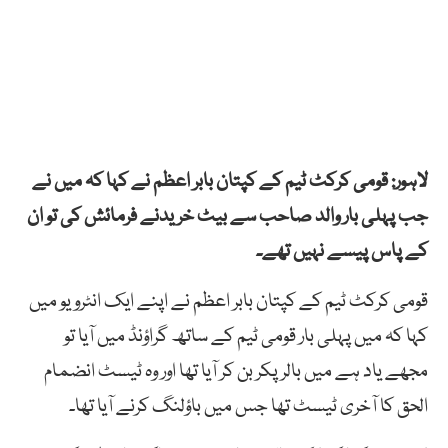
لاہور: قومی کرکٹ ٹیم کے کپتان بابر اعظم نے کہا کہ میں نے
جب پہلی بار والد صاحب سے بیٹ خریدنے فرمائش کی تو ان
کے پاس پیسے نہیں تھے۔
قومی کرکٹ ٹیم کے کپتان بابر اعظم نے اپنے ایک انٹرویو میں
کہا کہ میں پہلی بار قومی ٹیم کے ساتھ گراؤنڈ میں آیا تو
مجھے یاد ہے میں بالر پکر بن کر آیا تھا اور وہ ٹیسٹ انضمام
الحق کا آخری ٹیسٹ تھا جس میں باؤلنگ کرنے آیا تھا۔