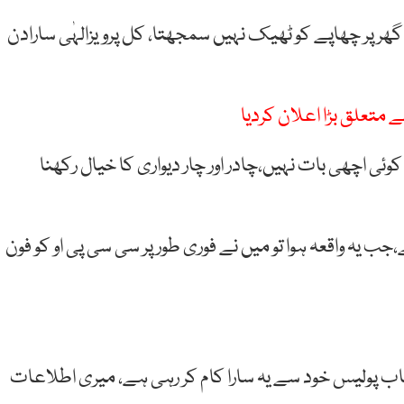
 کے گھر پر چھاپے کو ٹھیک نہیں سمجھتا، کل پرویزالہٰی سارادن
متعلق بڑا اعلان کردیا
 کوئی اچھی بات نہیں،چادر اور چار دیواری کا خیال رکھنا
ب یہ واقعہ ہوا تو میں نے فوری طور پر سی سی پی او کو فون
ب پولیس خود سے یہ سارا کام کر رہی ہے، میری اطلاعات