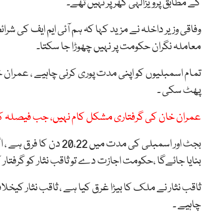
کے مطابق پرویزالہٰی گھر پر نہیں تھے۔
وفاقی وزیر داخلہ نے مزید کہا کہ ہم آئی ایم ایف کی شر
معاملہ نگران حکومت پر نہیں چھوڑا جا سکتا۔
تمام اسمبلیوں کو اپنی مدت پوری کرنی چاہیے ، عمرا
پھٹ سکی ۔
عمران خان کی گرفتاری مشکل کام نہیں، جب فیصلہ کیا ہ
بجٹ اور اسمبلی کی مدت می
بنایا جائےگا ،حکومت اجازت دے تو ثاقب نثار کو گرفتار ک
ثاقب نثار نے ملک کا بیڑا غرق کیا ہے ، ثاقب نثار کیخلاف
چاہیے ۔