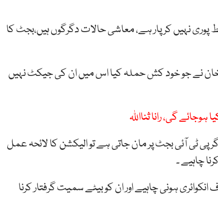
ائط پوری نہیں کر پار ہے، معاشی حالات دگرگوں ہیں،بجٹ کا
ن خان نے جو خود کش حملہ کیا اس میں ان کی جیکٹ نہیں
وجائے گی، رانا ثنااللہ
ں 20،22 دن کا فرق ہے ، اگر پی ٹی آئی بجٹ پر مان جاتی ہے تو الیکشن کا لائحہ عمل
رنا چاہیے ۔
 انکوائری ہونی چاہیے اور ان کو بیٹے سمیت گرفتار کرنا