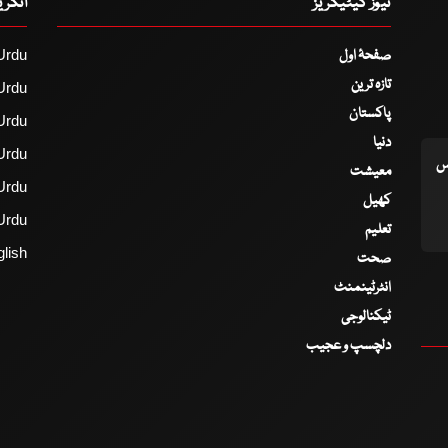
نیوز کیٹیگریز
انگر
صفحۂ اول
Urdu
تازہ ترین
Urdu
پاکستان
Urdu
دنیا
Urdu
اس
معیشت
Urdu
کھیل
Urdu
تعلیم
lish
صحت
انٹرٹینمنٹ
ٹیکنالوجی
دلچسپ و عجیب