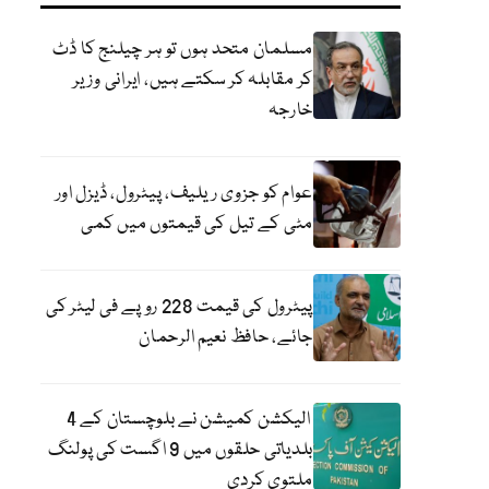
مسلمان متحد ہوں تو ہر چیلنج کا ڈٹ
کر مقابلہ کر سکتے ہیں، ایرانی وزیر
خارجہ
عوام کو جزوی ریلیف، پیٹرول، ڈیزل اور
مٹی کے تیل کی قیمتوں میں کمی
پیٹرول کی قیمت 228 روپے فی لیٹر کی
جائے، حافظ نعیم الرحمان
الیکشن کمیشن نے بلوچستان کے 4
بلدیاتی حلقوں میں 9 اگست کی پولنگ
ملتوی کردی