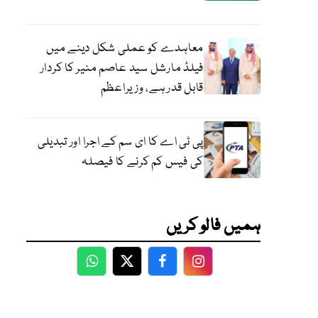
معاہدے کو عملی شکل دینے میں
فیلڈ مارشل سید عاصم منیر کا کردار
قابل قدر ہے، وزیراعظم
پی ٹی اے کا ای سم کے اجرا اور تبدیلی
کی فیس کم کرنے کا فیصلہ
ہمیں فالو کریں
WhatsApp
Twitter
Facebook
Facebook