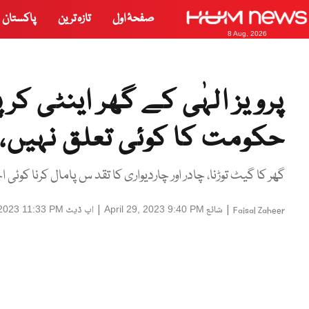
صفحۂ اول
تازہ ترین
پاکستان
8 Aug, 2026
پرویز الہٰی کے گھر اینٹی کر
حکومت کا کوئی تعلق نہیں، ران
گھر کا گیٹ توڑنا، چادر اور چاردیواری کا تقد س پامال کرنا کوئی 
|
شائع
|
اپ ڈیٹ
 2023 11:33 PM
April 29, 2023 9:40 PM
Faisal Zaheer