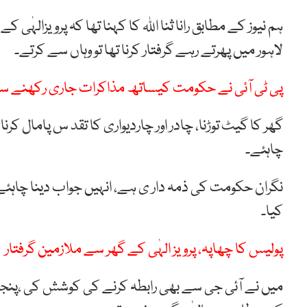
ہم نیوز کے مطابق رانا ثنا اللہ کا کہنا تھا کہ پرویزالہٰی
لاہور میں پھرتے رہے گرفتار کرنا تھا تو وہاں سے کرتے۔
پی ٹی آئی نے حکومت کیساتھ مذاکرات جاری رکھنے سے 
گھر کا گیٹ توڑنا، چادر اور چاردیواری کا تقد س پامال کرنا
چاہئے۔
نگران حکومت کی ذمہ دار ی ہے، انہیں جواب دینا چاہئے،ج
کیا۔
پولیس کا چھاپہ، پرویز الہٰی کے گھر سے ملازمین گرفتار
میں نے آئی جی سے بھی رابطہ کرنے کی کوشش کی ،پنجا