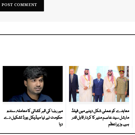
معاہدے کو عملی شکل دینے میں فیلڈ
میر رضا کی قبر کشائی کا معاملہ، سندھ
مارشل سید عاصم منیر کا کردار قابل قدر
حکومت نے نیا میڈیکل بورڈ تشکیل دے
ہے، وزیراعظم
دیا