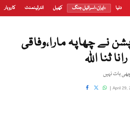
دنیا
ایران-اسرائیل جنگ
کھیل
انٹرٹینمنٹ
کاروبار
پشن نے چھاپہ مارا،وفاقی
ا ثنا اللہ
اچھی بات نہیں
|
April 29,