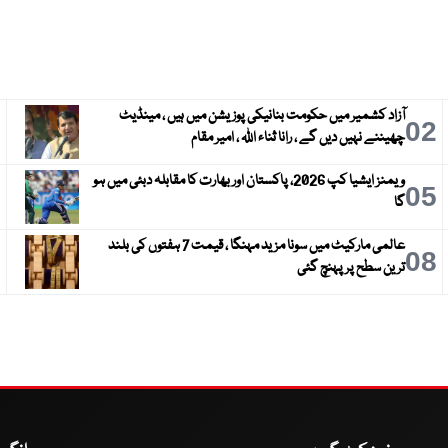
آزاد کشمیر میں حکومت بنانیکی پوزیشن میں ہیں ، مینڈیٹ
3
02
چھیننے نہیں دیں گے ، رانا ثناء اللہ ، امیر مقام
ویمنز ایشیا کپ 2026، پاکستان اور بھارت کا مقابلہ دبئی میں ہو
6
05
گا
عالمی مارکیٹ میں سونا مزید مہنگا ، قیمت 7 ہفتوں کی بلند
9
08
ترین سطح پر پہنچ گئی