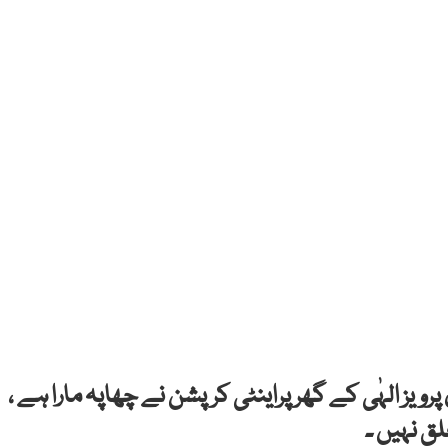
 پرویز الہٰی کے گھر پراینٹی کرپشن نے چھاپہ مارا ہے ،
ق نہیں ۔