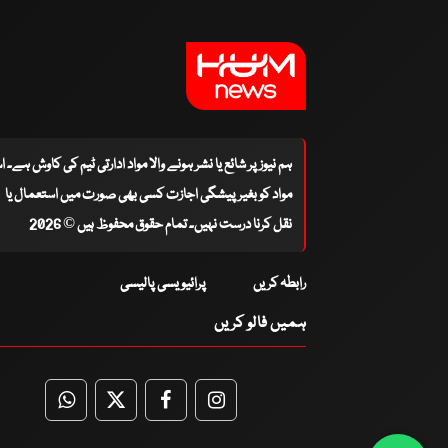
ہم نیوز پر شائع یا نشر ہونے والا مواد ادارتی ٹیم کی کاوش ہے۔ 
مواد کو بغیر پیشگی اجازت کسی بھی صورت میں استعمال یا
نقل کرنا درست نہیں۔ تمام حقوق محفوظ ہیں © 2026
رابطہ کریں
پرائیویسی پالیسی
ہمیں فالو کریں
WhatsApp
Twitter
Facebook
Facebook