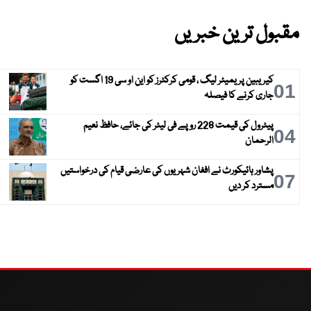
مقبول ترین خبریں
کیریبین پریمیئر لیگ ، قومی کرکٹرز کو این او سی 19 اگست کو
01
جاری کرنے کا فیصلہ
پیٹرول کی قیمت 228 روپے فی لیٹر کی جائے، حافظ نعیم
04
الرحمان
پشاور ہائیکورٹ نے افغان شہریوں کی عارضی قیام کی درخواستیں
07
مسترد کر دیں