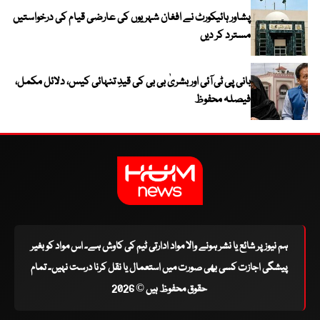
پشاور ہائیکورٹ نے افغان شہریوں کی عارضی قیام کی درخواستیں
مسترد کر دیں
بانی پی ٹی آئی اور بشریٰ بی بی کی قیدِ تنہائی کیس، دلائل مکمل،
فیصلہ محفوظ
ہم نیوز پر شائع یا نشر ہونے والا مواد ادارتی ٹیم کی کاوش ہے۔ اس مواد کو بغیر
پیشگی اجازت کسی بھی صورت میں استعمال یا نقل کرنا درست نہیں۔ تمام
حقوق محفوظ ہیں © 2026