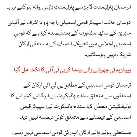
الرحمان پارلیمنٹ لاجز سے پارلیمنٹ ہاؤس روانہ ہوگئے ہیں۔
دوسری جانب اسپیکر قومی اسمبلی راجہ پرویز اشرف نے آئینی
ماہرین کے ساتھ مشاورت کے بعدفیصلہ کیا ہے کہ قومی
اسمبلی اجلاس میں تحریک انصاف کے مستعفی ارکان
شریک نہیں ہوسکتے۔
پیپلز پارٹی چھوڑنے والے رہنما کو پی ٹی آئی کا ٹکٹ مل گیا
ترجمان قومی اسمبلی کے مطابق پی ٹی آئی ارکان کے
استعفوں سے متعلق سندھ ہائیکورٹ نے الیکشن کمیشن کا
نوٹیفکیشن معطل کیا،سندھ ہائیکورٹ نےا سپیکر قومی
اسمبلی کے فیصلے سے متعلق کوئی فیصلہ نہیں دیا۔
مستعفی ہونے والے ارکان اب رکن قومی اسمبلی نہیں رہے،