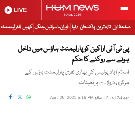
LIVE
8 Aug, 2026
صفحۂ اول
تازہ ترین
پاکستان
دنیا
ایران-اسرائیل جنگ
کھیل
انٹرٹینمنٹ
پی ٹی آئی اراکین کو پارلیمنٹ ہاؤس میں داخل
ہونے سے روکنے کا حکم
اسلام آباد پولیس کی بھاری نفری پارلیمنٹ ہاؤس کے
مرکزی دروازے پر تعینات
|
شائع
April 26, 2023 5:16 PM
Faisal Zaheer