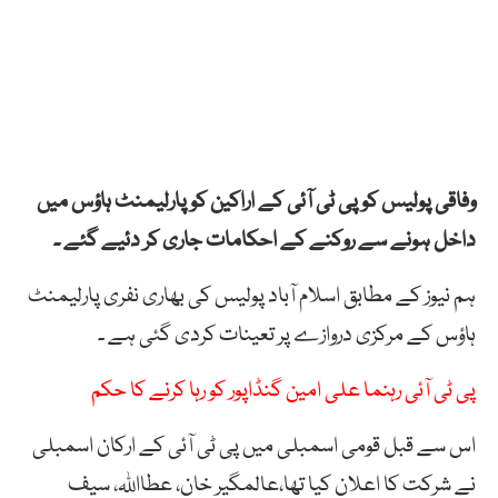
وفاقی پولیس کو پی ٹی آئی کے اراکین کو پارلیمنٹ ہاؤس میں
داخل ہونے سے روکنے کے احکامات جاری کر دئیے گئے ۔
ہم نیوز کے مطابق اسلام آباد پولیس کی بھاری نفری پارلیمنٹ
ہاؤس کے مرکزی دروازے پر تعینات کردی گئی ہے ۔
پی ٹی آئی رہنما علی امین گنڈاپور کو رہا کرنے کا حکم
اس سے قبل قومی اسمبلی میں پی ٹی آئی کے ارکان اسمبلی
نے شرکت کا اعلان کیا تھا،عالمگیر خان، عطااللہ، سیف