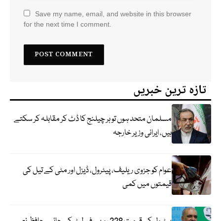
Save my name, email, and website in this browser
for the next time I comment.
تازہ ترین خبریں
مسلمان متحد ہوں تو ہر چیلنج کا ڈٹ کر مقابلہ کر سکتے
ہیں، ایرانی وزیر خارجہ
عوام کو جزوی ریلیف، پیٹرول، ڈیزل اور مٹی کے تیل کی
قیمتوں میں کمی