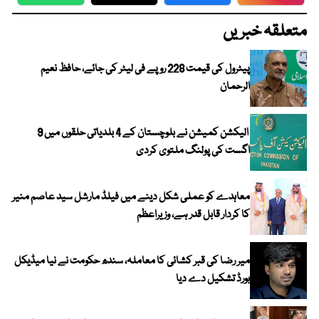
WhatsApp
Twitter
Facebook
Faceboo
متعلقہ خبریں
پیٹرول کی قیمت 228 روپے فی لیٹر کی جائے، حافظ نعیم
الرحمان
الیکشن کمیشن نے بلوچستان کے 4 بلدیاتی حلقوں میں 9
اگست کی پولنگ ملتوی کردی
معاہدے کو عملی شکل دینے میں فیلڈ مارشل سید عاصم منیر
کا کردار قابل قدر ہے، وزیراعظم
میر رضا کی قبر کشائی کا معاملہ، سندھ حکومت نے نیا میڈیکل
بورڈ تشکیل دے دیا