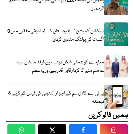
پیٹرول کی قیمت 228 روپے فی لیٹر کی جائے، حافظ نعیم
الرحمان
الیکشن کمیشن نے بلوچستان کے 4 بلدیاتی حلقوں میں 9
اگست کی پولنگ ملتوی کردی
معاہدے کو عملی شکل دینے میں فیلڈ مارشل سید
عاصم منیر کا کردار قابل قدر ہے، وزیراعظم
پی ٹی اے کا ای سم کے اجرا اور تبدیلی کی فیس کم کرنے کا
فیصلہ
ہمیں فالو کریں