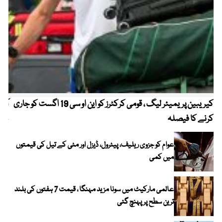
کیریبین پریمیئر لیگ ، قومی کرکٹرز کو این او سی 19 اگست کو جاری
آز
کرنے کا فیصلہ
چھی
عوام کو جزوی ریلیف، پیٹرول، ڈیزل اور مٹی کے تیل کی قیمتوں
میں کمی
عالمی مارکیٹ میں سونا مزید مہنگا ، قیمت 7 ہفتوں کی بلند
ترین سطح پر پہنچ گئی