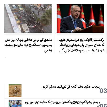
ترک صدر کا ایک روزہ دورہ سعودی عرب
دمشق کے نواحی علاقے جرمانہ میں منی
کا اعلان، سعودی ولی عہد اور وزیراعظم
بس میں دھماکہ، 2 افراد جاں بحق، متعدد
شہباز شریف سے اہم ملاقات کریں گے
زخمی
پنجاب حکومت نے گندم کی نئی قیمت مقرر کردی
0
ویمنز ایشیا کپ 2026، پاکستان اور بھارت کا مقابلہ دبئی میں ہو
0