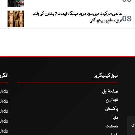
عالمی مارکیٹ میں سونا مزید مہنگا ، قیمت 7 ہفتوں کی بلند
9
08
ترین سطح پر پہنچ گئی
نیوز کیٹیگریز
انگر
صفحۂ اول
Urdu
تازہ ترین
Urdu
پاکستان
Urdu
دنیا
Urdu
اس
معیشت
Urdu