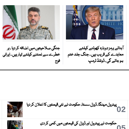
آبنائے ہرمز دوبارہ کھولنے کیلئے
جنگی صلاحیتوں میں اضافہ کر دیا ، ہر
معاہدے کے قریب ہیں ، جنگ جلد ختم
خطرے سے نمٹنے کیلئے تیار ہیں ، ایرانی
ہو جائے گی ، ڈونلڈ ٹرمپ
فوج
پیٹرول مہنگا، ڈیزل سستا، حکومت نے نئی قیمتوں کا اعلان کر دیا
3
02
حکومت نے پیٹرول اور ڈیزل کی قیمتوں میں کمی کر دی
6
05