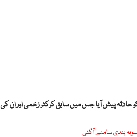
کو حادثہ پیش آیا جس میں سابق کرکٹر زخمی اور ان کی
نصوبہ بندی سامنے آگئی