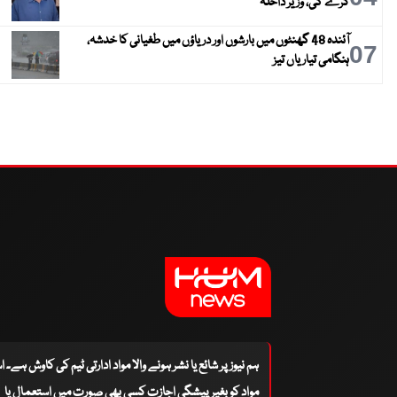
کرے گی، وزیر داخلہ
آئندہ 48 گھنٹوں میں بارشوں اور دریاؤں میں طغیانی کا خدشہ،
07
ہنگامی تیاریاں تیز
ہم نیوز پر شائع یا نشر ہونے والا مواد ادارتی ٹیم کی کاوش ہے۔ 
مواد کو بغیر پیشگی اجازت کسی بھی صورت میں استعمال یا