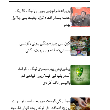
وزیراعظم اچھے ہیں، ن لیگ کا ایک
حصہ ہمارا اتحاد توڑنا چاہتا ہے، بلاول
بھٹو
کون سی چیز مہنگی ہوئی ،کونسی
سستی؟ ہفتہ وار رپورٹ آگئی
پہلے اپنی پھر دوسری لیگ ، کرکٹ
آسٹریلیا نے کھلاڑیوں کیلئے نئی
پالیسی نافذ کر دی
سونے کی قیمت میں مسلسل تیسرے
روز بڑا اضافہ ، فی تولہ ریٹ کہاں تک جا