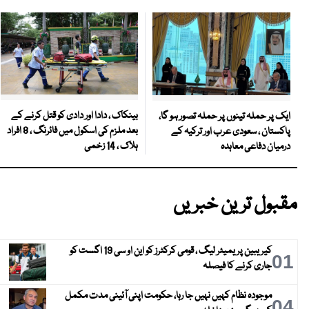
بینکاک ، دادا اور دادی کو قتل کرنے کے
ایک پر حملہ تینوں پر حملہ تصور ہو گا،
بعد ملزم کی اسکول میں فائرنگ ، 8 افراد
پاکستان ، سعودی عرب اور ترکیہ کے
ہلاک ، 14 زخمی
درمیان دفاعی معاہدہ
مقبول ترین خبریں
کیریبین پریمیئر لیگ ، قومی کرکٹرز کو این او سی 19 اگست کو
01
جاری کرنے کا فیصلہ
موجودہ نظام کہیں نہیں جا رہا، حکومت اپنی آئینی مدت مکمل
04