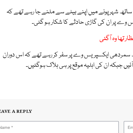
کے ساتھ شہر پونے میں اپنے بیٹے سے ملنے جا رہے تھے کہ
وے پر ان کی گاڑی حادثے کا شکار ہو گئی۔
ر تھا وہ آگئی
تھ سمردھی ایکسپریس وے پر سفر کر رہے تھے کہ اس دوران
ٓئیں جبکہ ان کی اہلیہ موقع پر ہی ہلاک ہوگئیں۔
EAVE A REPLY