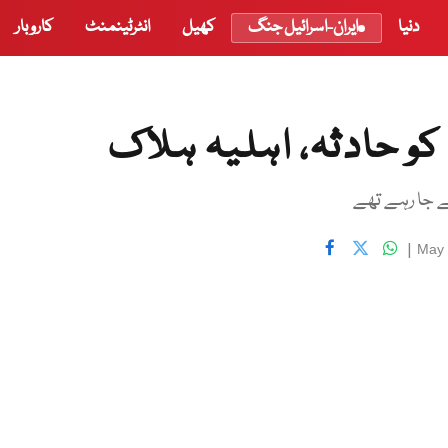
دنیا
ایران-اسرائیل جنگ
کھیل
انٹرٹینمنٹ
کاروبار
کو حادثہ، اہلیہ ہلاک
ے جا رہے تھے
|
May 