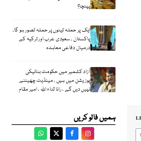
پہنچا؟
ایک پر حملہ تینوں پر حملہ تصور ہو گا،
پاکستان ، سعودی عرب اور ترکیہ کے
درمیان دفاعی معاہدہ
آزاد کشمیر میں حکومت بنانیکی
پوزیشن میں ہیں ، مینڈیٹ چھیننے
نہیں دیں گے ، رانا ثناء اللہ ، امیر مقام
ہمیں فالو کریں
L
WhatsApp
Twitter
Facebook
Facebook