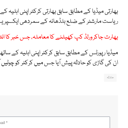
بھارتی میڈیا کے مطابق سابق بھارتی کرکٹر اپنی اہلیہ 
ریاست مارشٹر کے ضلع بلڈھانہ کے سمردھی ایکسپریس 
بھارت جاکر ورلڈ کپ کھیلنے کا معاملہ، جس خبر کا انتظا
میڈیا رپورٹس کے مطابق سابق کرکٹر اپنی اہلیہ کے سا
ان کی گاڑی کو حادثہ پیش آیا جس میں کرکٹر کو چوٹیں ا
حادثہ