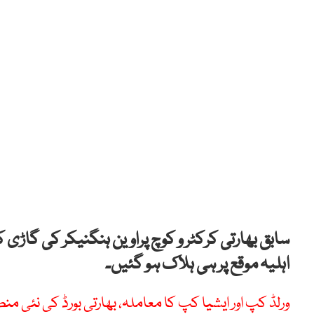
سابق بھارتی کرکٹر و کوچ پراوین ہنگنیکر کی گاڑی 
اہلیہ موقع پر ہی ہلاک ہو گئیں۔
ورلڈ کپ اور ایشیا کپ کا معاملہ، بھارتی بورڈ کی نئی م