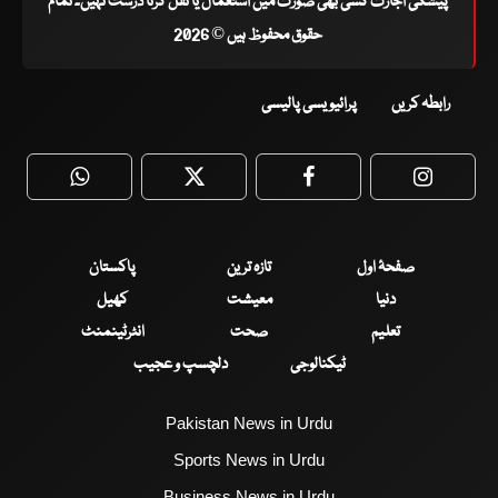
پیشگی اجازت کسی بھی صورت میں استعمال یا نقل کرنا درست نہیں۔ تمام
حقوق محفوظ ہیں © 2026
رابطہ کریں
پرائیویسی پالیسی
WhatsApp
Twitter
Facebook
Faceboo
صفحۂ اول
تازہ ترین
پاکستان
دنیا
معیشت
کھیل
تعلیم
صحت
انٹرٹینمنٹ
ٹیکنالوجی
دلچسپ و عجیب
Pakistan News in Urdu
Sports News in Urdu
Business News in Urdu