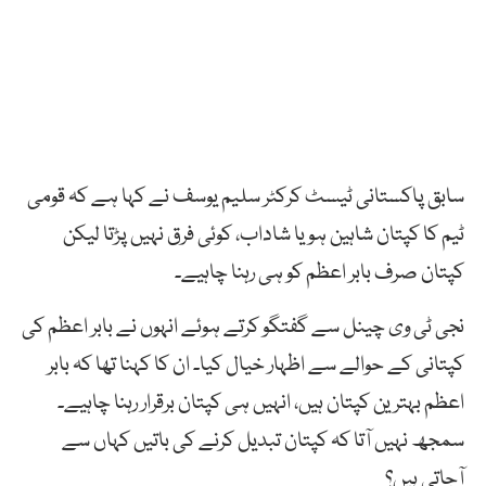
سابق پاکستانی ٹیسٹ کرکٹر سلیم یوسف نے کہا ہے کہ قومی
ٹیم کا کپتان شاہین ہو یا شاداب، کوئی فرق نہیں پڑتا لیکن
کپتان صرف بابر اعظم کو ہی رہنا چاہیے۔
نجی ٹی وی چینل سے گفتگو کرتے ہوئے انہوں نے بابر اعظم کی
کپتانی کے حوالے سے اظہار خیال کیا۔ ان کا کہنا تھا کہ بابر
اعظم بہترین کپتان ہیں، انہیں ہی کپتان برقرار رہنا چاہیے۔
سمجھ نہیں آتا کہ کپتان تبدیل کرنے کی باتیں کہاں سے
آجاتی ہیں؟