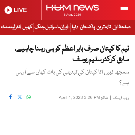
LIVE
8 Aug, 2026
صفحۂ اول
تازہ ترین
پاکستان
دنیا
ایران-اسرائیل جنگ
کھیل
انٹرٹینمنٹ
ٹیم کا کپتان صرف بابر اعظم کو ہی رہنا چاہیے،
سابق کرکٹر سلیم یوسف
سمجھ نہیں آتا کپتان کی تبدیلی کی بات کہاں سے آرہی
ہے؟
|
شائع
April 4, 2023 3:26 PM
ویب ڈیسک