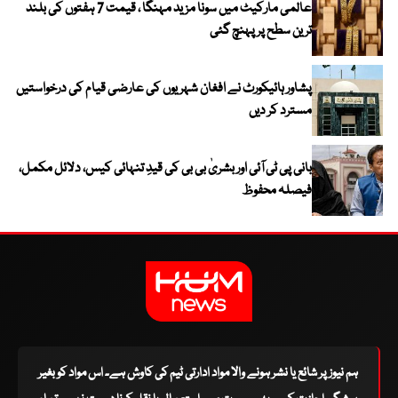
عالمی مارکیٹ میں سونا مزید مہنگا ، قیمت 7 ہفتوں کی بلند
ترین سطح پر پہنچ گئی
پشاور ہائیکورٹ نے افغان شہریوں کی عارضی قیام کی درخواستیں
مسترد کر دیں
بانی پی ٹی آئی اور بشریٰ بی بی کی قیدِ تنہائی کیس، دلائل مکمل،
فیصلہ محفوظ
ہم نیوز پر شائع یا نشر ہونے والا مواد ادارتی ٹیم کی کاوش ہے۔ اس مواد کو بغیر