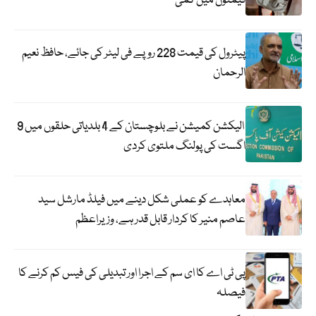
قیمتوں میں کمی
پیٹرول کی قیمت 228 روپے فی لیٹر کی جائے، حافظ نعیم
الرحمان
الیکشن کمیشن نے بلوچستان کے 4 بلدیاتی حلقوں میں 9
اگست کی پولنگ ملتوی کردی
معاہدے کو عملی شکل دینے میں فیلڈ مارشل سید
عاصم منیر کا کردار قابل قدر ہے، وزیراعظم
پی ٹی اے کا ای سم کے اجرا اور تبدیلی کی فیس کم کرنے کا
فیصلہ