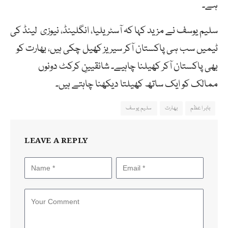
ہے۔
سلیم یوسف نے مزید کہا کہ آسٹریلیا، انگلینڈ، نیوزی لینڈ کی
ٹیمیں سب ہی پاکستان آکر سیریز کھیل چکی ہیں، بھارت کو
بھی پاکستان آکر کھیلنا چاہیے۔ شائقیینِ کرکٹ دونوں
ممالک کو ایک ساتھ کھیلتا دیکھنا چاہتے ہیں۔
بابر اعظم
بھارت
سلیم یوسف
LEAVE A REPLY