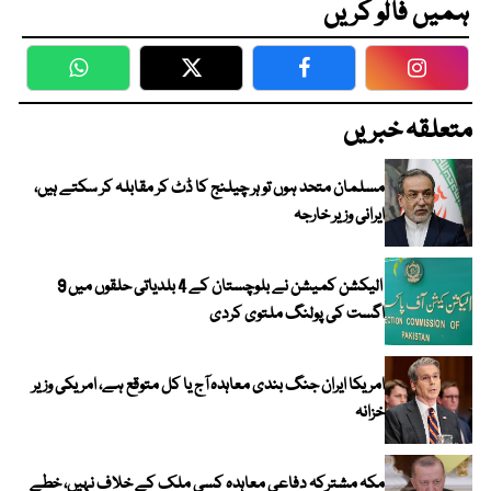
ہمیں فالو کریں
WhatsApp
Twitter
Facebook
Faceboo
متعلقہ خبریں
مسلمان متحد ہوں تو ہر چیلنج کا ڈٹ کر مقابلہ کر سکتے ہیں،
ایرانی وزیر خارجہ
الیکشن کمیشن نے بلوچستان کے 4 بلدیاتی حلقوں میں 9
اگست کی پولنگ ملتوی کردی
امریکا ایران جنگ بندی معاہدہ آج یا کل متوقع ہے، امریکی وزیر
خزانہ
مکہ مشترکہ دفاعی معاہدہ کسی ملک کے خلاف نہیں، خطے