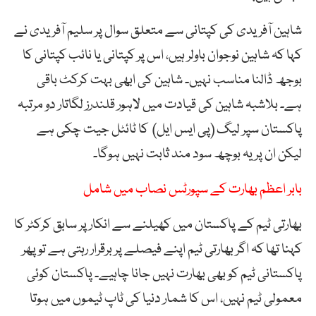
شاہین آفریدی کی کپتانی سے متعلق سوال پر سلیم آفریدی نے
کہا کہ شاہین نوجوان باولر ہیں، اس پر کپتانی یا نائب کپتانی کا
بوجھ ڈالنا مناسب نہیں۔ شاہین کی ابھی بہت کرکٹ باقی
ہے۔ بلاشبہ شاہین کی قیادت میں لاہور قلندرز لگاتار دو مرتبہ
پاکستان سپر لیگ (پی ایس ایل) کا ٹائٹل جیت چکی ہے
لیکن ان پر یہ بوچھ سود مند ثابت نہیں ہوگا۔
بابر اعظم بھارت کے سپورٹس نصاب میں شامل
بھارتی ٹیم کے پاکستان میں کھیلنے سے انکار پر سابق کرکٹر کا
کہنا تھا کہ اگر بھارتی ٹیم اپنے فیصلے پر برقرار رہتی ہے تو پھر
پاکستانی ٹیم کو بھی بھارت نہیں جانا چاہیے۔ پاکستان کوئی
معمولی ٹیم نہیں، اس کا شمار دنیا کی ٹاپ ٹیموں میں ہوتا