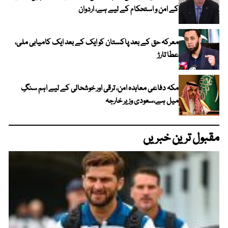
کے امن و استحکام کے لیے ہے، اردوان
معرکہ حق کے بعد پاکستان کو ایک کے بعد ایک کامیابی ملی،
عطا تارڑ
مکہ دفاعی معاہدہ امن، ترقی اور خوشحالی کے لیے اہم سنگِ
میل ہے،سعودی وزیر خارجہ
مقبول ترین خبریں