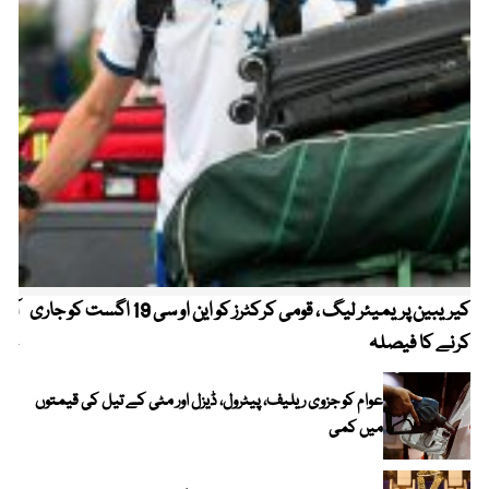
کیریبین پریمیئر لیگ ، قومی کرکٹرز کو این او سی 19 اگست کو جاری
آز
کرنے کا فیصلہ
چھی
عوام کو جزوی ریلیف، پیٹرول، ڈیزل اور مٹی کے تیل کی قیمتوں
میں کمی