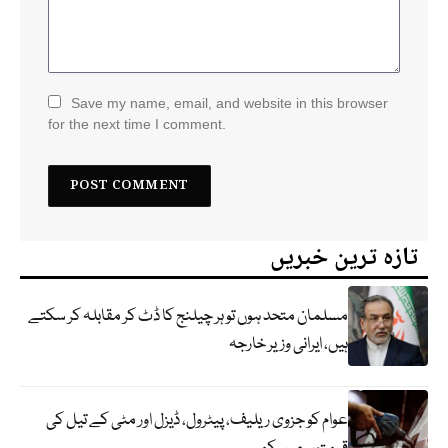
Save my name, email, and website in this browser
for the next time I comment.
تازہ ترین خبریں
مسلمان متحد ہوں تو ہر چیلنج کا ڈٹ کر مقابلہ کر سکتے
ہیں، ایرانی وزیر خارجہ
عوام کو جزوی ریلیف، پیٹرول، ڈیزل اور مٹی کے تیل کی