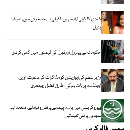
شادی کا کوئی ارادہ نہیں، اکیلی بے حد خوش ہوں، امیشا
پٹیل
حکومت نے پیٹرول اور ڈیزل کی قیمتوں میں کمی کر دی
وزیراعظم کی اپوزیشن کو مذاکرات کی دعوت، اوپن
ایجنڈے پر بات ہوگی، طارق فضل چودھری
بیوروکریسی میں بڑے پیمانے پر تقرر و تبادلے، متعدد اہم
عہدوں پر نئی تعیناتیاں
ہمیں فالو کریں