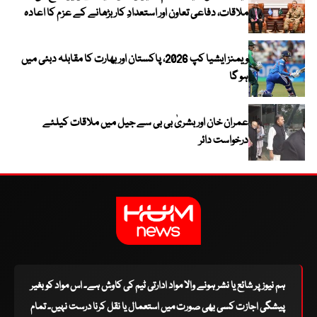
ملاقات، دفاعی تعاون اور استعدادِ کار بڑھانے کے عزم کا اعادہ
ویمنز ایشیا کپ 2026، پاکستان اور بھارت کا مقابلہ دبئی میں
ہو گا
عمران خان اور بشریٰ بی بی سے جیل میں ملاقات کیلئے
درخواست دائر
ہم نیوز پر شائع یا نشر ہونے والا مواد ادارتی ٹیم کی کاوش ہے۔ اس مواد کو بغیر
پیشگی اجازت کسی بھی صورت میں استعمال یا نقل کرنا درست نہیں۔ تمام