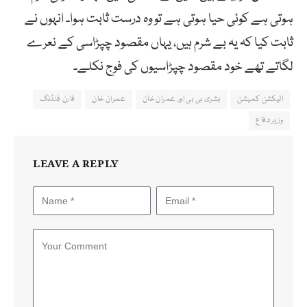
ہوتی ہے کوئی حیا ہوتی ہے تو وہ درست ثابت ہوا۔ انہوں نے
ثابت کیا کہ یہ بے شرم ہیں، یہاں مقصود چپڑاسی کے نعرے
لگاتے تھے خود مقصود چپڑاسیوں کی فوج نکلے۔
الیکشن کمیشن
بشری بی بی اور عمران خان
عمران خان
فارن فنڈنگ
وزیر دفاع
LEAVE A REPLY