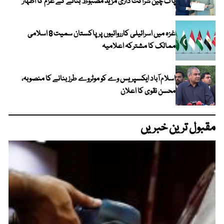
پاک چین شراکت داری مزید مضبوط بنانے کے عزم کا اظہار
غزہ میں اسرائیلی کارروائیوں پر پاکستان سمیت 8 اسلامی
ممالک کا مشترکہ اعلامیہ
اسلام آباد ایکسپریس وے کو موٹروے طرز بنانے کا منصوبہ،
محسن نقوی کا اعلان
مقبول ترین خبریں