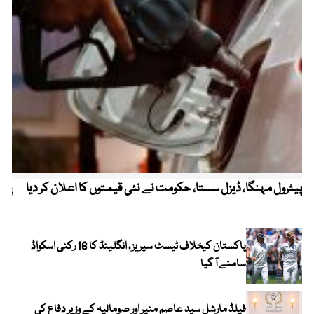
پیٹرول مہنگا، ڈیزل سستا، حکومت نے نئی قیمتوں کا اعلان کر دیا
پنج
پاکستان کیخلاف ٹیسٹ سیریز ، انگلینڈ کا 16 رکنی اسکواڈ
سامنے آ گیا
فیلڈ مارشل سید عاصم منیر اور صومالیہ کے وزیر دفاع کی