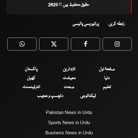
حقوق محفوظ ہیں © 2026
رابطہ کریں
پرائیویسی پالیسی
WhatsApp
Twitter
Facebook
Faceboo
صفحۂ اول
تازہ ترین
پاکستان
دنیا
معیشت
کھیل
تعلیم
صحت
انٹرٹینمنٹ
ٹیکنالوجی
دلچسپ و عجیب
Pakistan News in Urdu
Sports News in Urdu
Business News in Urdu