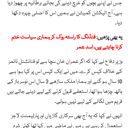
جس نے اپنے بچوں کو خرچ دینے کی بجائے برطانیہ پر چھوڑ دیا
ہے۔ آج الیکشن کمیشن نے ہمیں اس کا اصلی چہرہ دکھا
دیا۔
یہ بھی پڑھیں:
فنڈنگ کا راستہ روک کر ہماری سیاست ختم
کرنا چاہتے ہیں، اسد عمر
وزیر دفاع نے کہا کہ اگر عمران خان سچا ہے تو فنانشنل ٹائمز
کے خلاف کیس کرے، میں نے ایک کیس اس پر کیا ہوا ہے
10 سال ہو گئے اور ہمارا ملک ساڑھے 3 سال اس نوسر باز کے
ہاتھ چڑھا ہوا تھا، استعفے قبول کرنے کے لیے دیئے جاتے ہیں
فریم میں لگانے کے لیے نہیں ہوتے۔
انہوں نے کہا کہ یہ آج بھی سرکاری گاڑیاں اور پارلیمنٹ لاجز
استعمال کر رہے ہیں، میں نے ماضی میں کہا تھا کوئی شرم