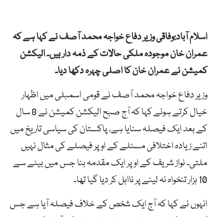
اسلام آباد:وفاقی وزیر دفاع خواجہ محمد آصف نے کہا ہے کہ
عمران خان موجودہ ملکی حالات کے ذمہ دار ہیں۔ الیکشن
کمیشن نے عمران خان کا اصلی چہرہ دکھا دیا۔
وزیر دفاع خواجہ محمد آصف نے قومی اسمبلی میں اظہار
خیال کرتے ہوئے کہا کہ آج صبح الیکشن کمیشن نے 8 سال
کے بعد ایک فیصلہ سنایا ہے، پاکستان کی سیاسی تاریخ میں
اتنے زیادہ اختلافی مسئلے کے اوپر فیصلے کی مثال نہیں
ملتی۔ نواز شریف کے اوپر ایک مقدمہ بنا جس میں بیٹے سے
10 ہزار تنخواہ نہ لینے پر نااہل کر دیا گیا تھا۔
انہوں نے کہا کہ آج ایک شخص کے خلاف فیصلہ آیا ہے جس