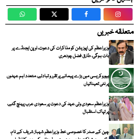
WhatsApp
Twitter
Facebook
Faceboo
متعلقہ خبریں
وزیراعظم کی اپوزیشن کو مذاکرات کی دعوت، اوپن ایجنڈے پر
بات ہوگی، طارق فضل چودھری
بیوروکریسی میں بڑے پیمانے پر تقرر و تبادلے، متعدد اہم عہدوں
پر نئی تعیناتیاں
وزیراعظم سعودی ولی عہد کی دعوت پر سعودی عرب پہنچ گئے،
پر تپاک استقبال
چین کے صدر کا خصوصی خط وزیراعظم شہباز شریف کے نام،