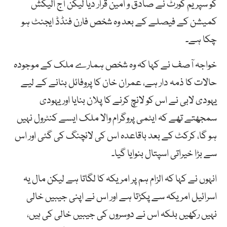
کو سپریم کورٹ نے صادق و امین قرار دیا لیکن آج الیکش
کمیشن کے فیصلے کے بعد وہ شخص فارن فنڈڈ ایجنٹ ہو
چکا ہے۔
خواجہ آصف نے کہا کہ وہ شخص ہمارے ملک کے موجودہ
حالات کا ذمہ دار ہے، عمران خان کا پروفائل بنانے کے لیے
یہودی لابی نے اس کو لانچ کرنے کا پلان بنایا اور یہودی
سمجھتے تھے کہ ایٹمی پروگرام والا ملک ایسے کنٹرول نہیں
ہو گا، کرکٹ کے بعد باقاعدہ اس کی لانچنگ کی گئی اور اس
سے بڑا خیراتی اسپتال بنوایا گیا۔
انہوں نے کہا کہ الزام ہم پر امریکہ کا لگاتا ہے لیکن مال یہ
اسرائیل امریکہ سے پکڑتا ہے اور اس نے اپنی جیبیں خالی
نہیں رکھیں بلکہ اس نے دوسروں کی جیبیں خالی کی ہیں،