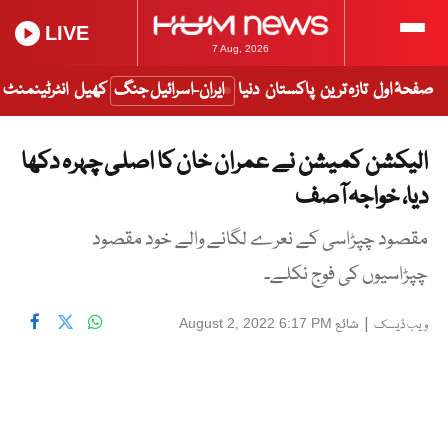
LIVE
7 Aug, 2026
صفحۂ اول
تازہ ترین
پاکستان
دنیا
ایران-اسرائیل جنگ
کھیل
انٹرٹینمنٹ
الیکشن کمیشن نے عمران خان کا اصلی چہرہ دکھا
دیا، خواجہ آصف
مقصود چپڑاسی کے نعرے لگانے والے خود مقصود
چپڑاسیوں کی فوج نکلے۔
|
شائع
August 2, 2022 6:17 PM
ویب ڈیسک