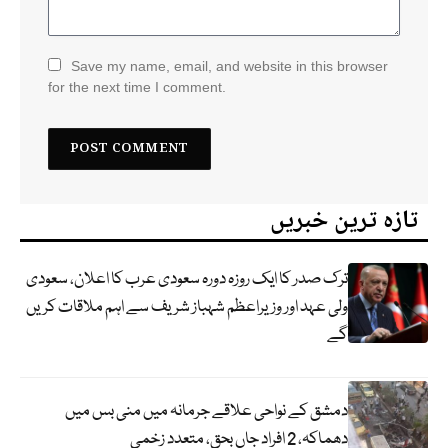
Save my name, email, and website in this browser
for the next time I comment.
تازہ ترین خبریں
ترک صدر کا ایک روزہ دورہ سعودی عرب کا اعلان، سعودی
ولی عہد اور وزیراعظم شہباز شریف سے اہم ملاقات کریں
گے
دمشق کے نواحی علاقے جرمانہ میں منی بس میں
دھماکہ، 2 افراد جاں بحق، متعدد زخمی