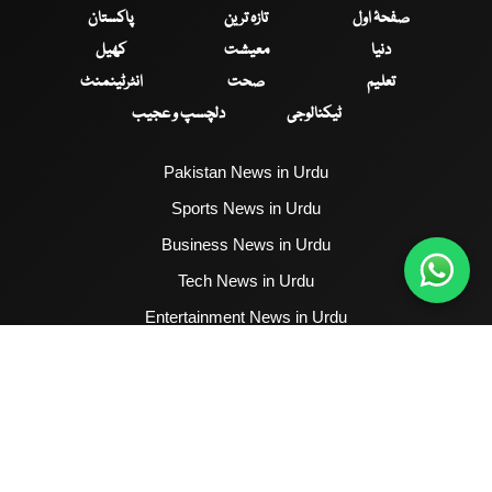
صفحۂ اول
تازہ ترین
پاکستان
دنیا
معیشت
کھیل
تعلیم
صحت
انٹرٹینمنٹ
ٹیکنالوجی
دلچسپ و عجیب
Pakistan News in Urdu
Sports News in Urdu
Business News in Urdu
Tech News in Urdu
Entertainment News in Urdu
Health News in Urdu
Hum News English