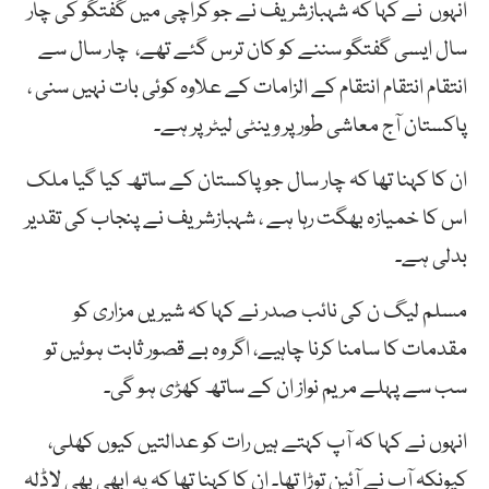
انہوں نے کہا کہ شہبازشریف نے جو کراچی میں گفتگو کی چار
سال ایسی گفتگو سننے کو کان ترس گئے تھے، چار سال سے
انتقام انتقام انتقام کے الزامات کے علاوہ کوئی بات نہیں سنی ،
پاکستان آج معاشی طور پر وینٹی لیٹر پر ہے۔
ان کا کہنا تھا کہ چار سال جو پاکستان کے ساتھ کیا گیا ملک
اس کا خمیازہ بھگت رہا ہے ، شہبازشریف نے پنجاب کی تقدیر
بدلی ہے۔
مسلم لیگ ن کی نائب صدر نے کہا کہ شیریں مزاری کو
مقدمات کا سامنا کرنا چاہیے، اگر وہ بے قصور ثابت ہوئیں تو
سب سے پہلے مریم نواز ان کے ساتھ کھڑی ہو گی۔
انہوں نے کہا کہ آپ کہتے ہیں رات کو عدالتیں کیوں کھلی،
کیونکہ آپ نے آئین توڑا تھا۔ ان کا کہنا تھا کہ یہ ابھی بھی لاڈلہ