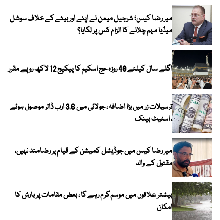
میر رضا کیس؛ شرجیل میمن نے اپنے اور بیٹے کے خلاف سوشل
میڈیا مہم چلانے کا الزام کس پر لگایا؟
اگلے سال کیلئے 40 روزہ حج اسکیم کا پیکیج 12 لاکھ روپے مقرر
ترسیلات زر میں بڑا اضافہ ، جولائی میں 3.6 ارب ڈالر موصول ہوئے
، اسٹیٹ بینک
میر رضا کیس میں جوڈیشل کمیشن کے قیام پر رضامند نہیں،
مقتول کے والد
بیشتر علاقوں میں موسم گرم رہے گا ، بعض مقامات پر بارش کا
امکان