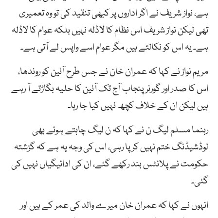
ہے، نواز شریف نے اگر اداروں پر کبھی تنقید کی تو وہ تعمیری
تھی لیکن نواز شریف اس نظام کا لاڈلہ نہیں بلکہ عوام کا لاڈلہ
ہے۔ یہ اس کو نکالتے ہیں مگر عوام اسے واپس لے آتی ہے۔
مریم نواز نے کہا کہ عمران خان نے جس طرح آئین کو روندھا،
اس کا صدر اور گورنر پنجاب آج تک آئین کا حلیہ بگاڑتے آ رہے
ہیں لیکن ان کے خلاف کچھ نہیں کیا جا رہا۔
رہنما مسلم لیگ ن نے کہا کہ ن لیگ چاہتے ہوئے بھی
لوڈشیڈنگ ختم نہیں کر پا رہی، اس کی وجہ یہ ہے کہ گزشتہ
حکومت نے پلانٹس بند رکھے گئے، ان کی ادائیگیاں نہیں کی
گئی۔
انہوں نے کہا کہ عمران خان میرے والد کی عمر کے ہیں اور