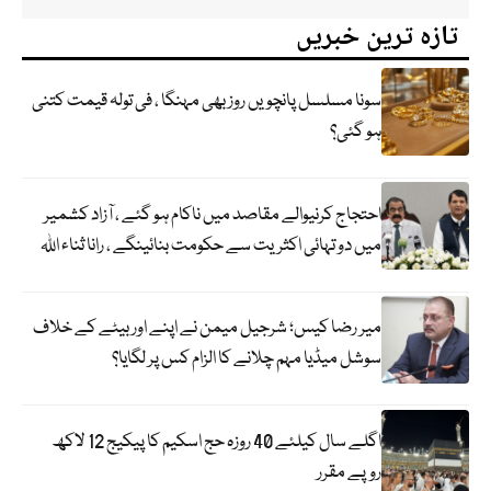
تازہ ترین خبریں
سونا مسلسل پانچویں روز بھی مہنگا ، فی تولہ قیمت کتنی
ہو گئی؟
احتجاج کرنیوالے مقاصد میں ناکام ہو گئے ، آزاد کشمیر
میں دو تہائی اکثریت سے حکومت بنائینگے ، رانا ثناء اللہ
میر رضا کیس؛ شرجیل میمن نے اپنے اور بیٹے کے خلاف
سوشل میڈیا مہم چلانے کا الزام کس پر لگایا؟
اگلے سال کیلئے 40 روزہ حج اسکیم کا پیکیج 12 لاکھ
روپے مقرر