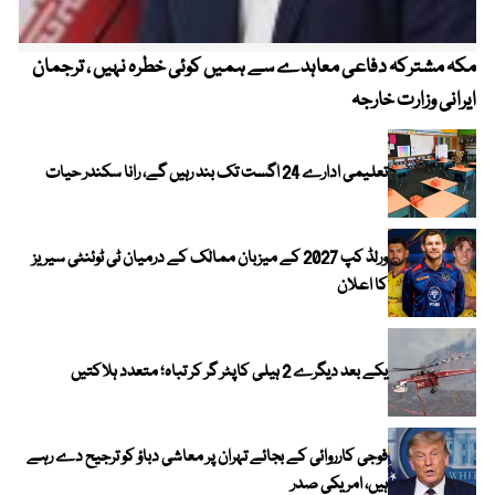
مکہ مشترکہ دفاعی معاہدے سے ہمیں کوئی خطرہ نہیں ، ترجمان
4 روز میں سونے کی قیمت میں بڑا اضافہ
ایرانی وزارت خارجہ
تعلیمی ادارے 24 اگست تک بند رہیں گے، رانا سکندر حیات
ورلڈ کپ 2027 کے میزبان ممالک کے درمیان ٹی ٹوئنٹی سیریز
کا اعلان
یکے بعد دیگرے 2 ہیلی کاپٹر گر کر تباہ؛ متعدد ہلاکتیں
فوجی کارروائی کے بجائے تہران پر معاشی دباؤ کو ترجیح دے رہے
ہیں، امریکی صدر