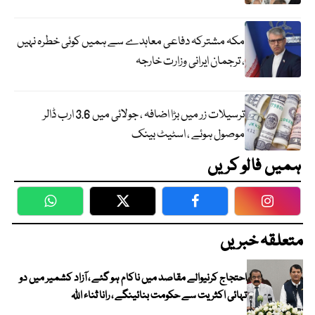
مکہ مشترکہ دفاعی معاہدے سے ہمیں کوئی خطرہ نہیں
، ترجمان ایرانی وزارت خارجہ
ترسیلات زر میں بڑا اضافہ ، جولائی میں 3.6 ارب ڈالر
موصول ہوئے ، اسٹیٹ بینک
ہمیں فالو کریں
WhatsApp
Twitter
Facebook
Faceboo
متعلقہ خبریں
احتجاج کرنیوالے مقاصد میں ناکام ہو گئے ، آزاد کشمیر میں دو
تہائی اکثریت سے حکومت بنائینگے ، رانا ثناء اللہ