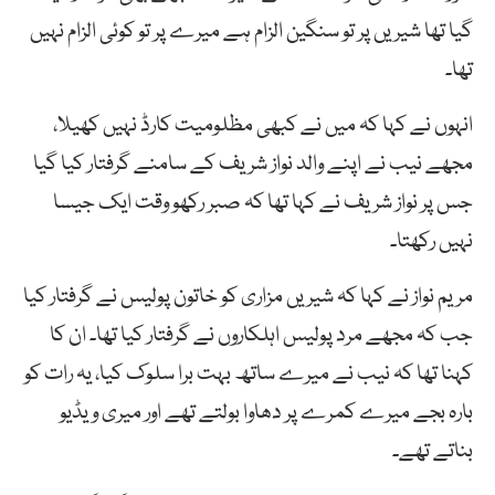
گیا تھا شیریں پر تو سنگین الزام ہے میرے پر تو کوئی الزام نہیں
تھا۔
انہوں نے کہا کہ میں نے کبھی مظلومیت کارڈ نہیں کھیلا،
مجھے نیب نے اپنے والد نواز شریف کے سامنے گرفتار کیا گیا
جس پر نواز شریف نے کہا تھا کہ صبر رکھو وقت ایک جیسا
نہیں رکھتا۔
مریم نواز نے کہا کہ شیریں مزاری کو خاتون پولیس نے گرفتار کیا
جب کہ مجھے مرد پولیس اہلکاروں نے گرفتار کیا تھا۔ ان کا
کہنا تھا کہ نیب نے میرے ساتھ بہت برا سلوک کیا، یہ رات کو
بارہ بجے میرے کمرے پر دھاوا بولتے تھے اور میری ویڈیو
بناتے تھے۔