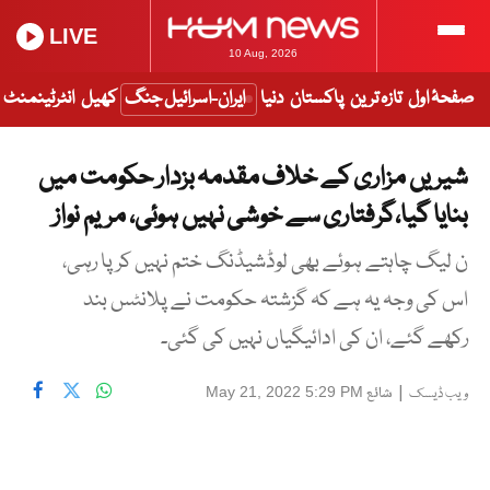
LIVE
10 Aug, 2026
صفحۂ اول
تازہ ترین
پاکستان
دنیا
ایران-اسرائیل جنگ
کھیل
انٹرٹینمنٹ
شیریں مزاری کے خلاف مقدمہ بزدار حکومت میں
بنایا گیا،گرفتاری سے خوشی نہیں ہوئی، مریم نواز
ن لیگ چاہتے ہوئے بھی لوڈشیڈنگ ختم نہیں کر پا رہی،
اس کی وجہ یہ ہے کہ گزشتہ حکومت نے پلانٹس بند
رکھے گئے، ان کی ادائیگیاں نہیں کی گئی۔
|
شائع
May 21, 2022 5:29 PM
ویب ڈیسک