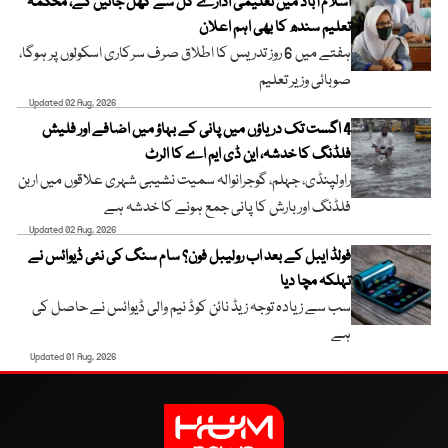
اسلام آباد میں تعلیمی ادارے کل سے کھل جائیں گے، محکمہ
تعلیم سندھ کا بھی اہم اعلان
ہفتے میں 6 روز تدریس کا اطلاق صرف سرکاری اسکولوں پر ہوگا،
صوبائی وزیر تعلیم
Updated 02 Aug, 2026
4 اگست تک دریاؤں میں پانی کے بہاؤ میں اضافے اور فلیش
فلڈنگ کا خدشہ، این ڈی ایم اے کا الرٹ
راولپنڈی، جہلم، گوجرانوالہ سمیت نشیبی شہری علاقوں میں اربن
فلڈنگ اور بارش کا پانی جمع ہونے کا خدشہ ہے
Updated 02 Aug, 2026
فولڈ ایبل کے بعد اب رولیبل فون؟ سام سنگ کی نئی ڈیوائس نے
تہلکہ مچا دیا
سب سے زیادہ توجہ زیڈ نائن کوڈ نیم والی ڈیوائس نے حاصل کی
ہے
Updated 01 Aug, 2026