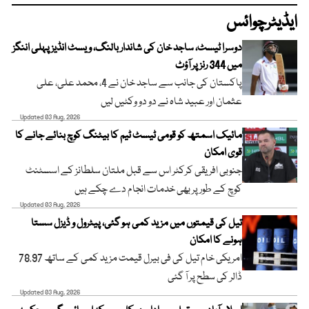
ایڈیٹرچوائس
دوسرا ٹیسٹ، ساجد خان کی شاندار بالنگ، ویسٹ انڈیز پہلی اننگز
میں 344 رنز پر آؤٹ
پاکستان کی جانب سے ساجد خان نے 4، محمد علی، علی
عثمان اور عبید شاہ نے دو دو وکٹیں لیں
Updated 03 Aug, 2026
مائیک اسمتھ کو قومی ٹیسٹ ٹیم کا بیٹنگ کوچ بنائے جانے کا
قوی امکان
جنوبی افریقی کرکٹر اس سے قبل ملتان سلطانز کے اسسٹنٹ
کوچ کے طور پر بھی خدمات انجام دے چکے ہیں
Updated 03 Aug, 2026
تیل کی قیمتوں میں مزید کمی ہو گئی، پیٹرول و ڈیزل سستا
ہونے کا امکان
امریکی خام تیل کی فی بیرل قیمت مزید کمی کے ساتھ 78.97
ڈالر کی سطح پر آ گئی
Updated 03 Aug, 2026