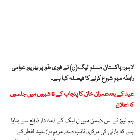
لاہور: پاکستان مسلم لیگ (ن) نے فوری طور پر بھرپور عوامی
رابطہ مہم شروع کرنے کا فیصلہ کیا ہے۔
عید کے بعدعمران خان کا پنجاب کے 6 شہروں میں جلسوں
کا اعلان
ہم نیوز نے اس ضمن میں ن لیگ کے ذمہ دار ذرائع سے بتایا
ہے کہ پارٹی کی مرکزی نائب صدر مریم نواز عیدالفطر کے