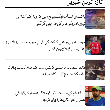
تازہ ترین خبریں
پاکستان اسٹاک ایکسچینج میں کاروبار کے آغاز پر
تیزی،امریکی ڈالر کی قدر بھی گر گئی
جوس بٹلر ٹی ٹوئنٹی کرکٹ کی تاریخ میں سب سے زیادہ رنز
بنانے والے کھلاڑی بن گئے
لاانفورسمنٹ انویسٹی گیشن سنٹر کے قیام کیلئے پائلٹ
پراجیکٹ شروع کرنے کا فیصلہ
بابر اعظم کی ویسٹ انڈیز کیخلاف شاندار کارکردگی ،
عمران خان کا ریکارڈ برابر کر دیا