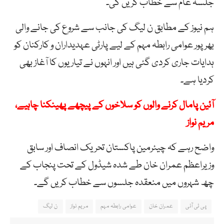
جلسہ عام سے خطاب کریں گی۔
ہم نیوز کے مطابق ن لیگ کی جانب سے شروع کی جانے والی
بھرپور عوامی رابطہ مہم کے لیے پارٹی عہدیداران و کارکنان کو
ہدایات جاری کردی گئی ہیں اور انہوں نے تیاریوں کا آغاز بھی
کردیا ہے۔
آئین پامال کرنے والوں کو سلاخوں کے پیچھے پھینکنا چاہیے،
مریم نواز
واضح رہے کہ چیئرمین پاکستان تحریک انصاف اور سابق
وزیراعظم عمران خان طے شدہ شیڈول کے تحت پنجاب کے
چھ شہروں میں منعقدہ جلسوں سے خطاب کریں گے۔
پی ٹی آئی
عمران خان
عوامی رابطہ مہم
مریم نواز
ن لیگ