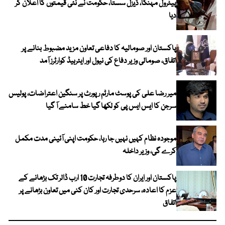
پیٹرول مہنگا، ڈیزل سستا، حکومت نے نئی قیمتوں کا اعلان کر
دیا
پاکستان اور صومالیہ کا دفاعی تعاون مزید مضبوط بنانے پر
اتفاق، صومالی وزیر دفاع کی نیول اور ایئرہیڈ کوارٹرز آمد
میر رضا علی کی پوسٹ مارٹم رپورٹ پر سنگین اعتراضات، پولیس
سرجن کا ایس ایس پی کو لکھا گیا خط سامنے آ گیا
موجودہ نظام کہیں نہیں جا رہا، حکومت اپنی آئینی مدت مکمل
کرے گی، وزیر داخلہ
پاکستان اور ایران کا دوطرفہ تجارت 10 ارب ڈالر تک بڑھانے کے
عزم کا اعادہ، سرحدی تجارت اور کان کنی میں تعاون بڑھانے پر
اتفاق