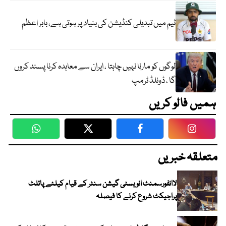
ٹیم میں تبدیلی کنڈیشن کی بنیاد پر ہوتی ہے، بابر اعظم
لوگوں کو مارنا نہیں چاہتا ، ایران سے معاہدہ کرنا پسند کروں
گا ، ڈونلڈ ٹرمپ
ہمیں فالو کریں
WhatsApp
Twitter
Facebook
Faceboo
متعلقہ خبریں
لاانفورسمنٹ انویسٹی گیشن سنٹر کے قیام کیلئے پائلٹ
پراجیکٹ شروع کرنے کا فیصلہ