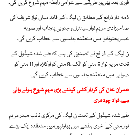
فوری بعد بھرپور طریقے سے عوامی رابطہ مہم شروع کریں گی۔
ذمہ دار ذرائع کے مطابق ن لیگ کے قائد میاں نواز شریف کی
صاحبزادی مریم نواز سینٹرل و جنوبی پنجاب اور صوبہ
خیبرپختونخوا میں منعقدہ جلسوں سے خطاب کریں گی۔
ن لیگ کے ذرائع نے تصدیق کی ہے کہ طے شدہ شیڈول کے
تحت مریم نواز 6 مئی کو اٹک ،8 مئی کو اوکاڑہ اور 11 مئی کو
صوابی میں منعقدہ جلسوں سے خطاب کریں گی۔
عمران خان کی کردار کشی کیلئے بڑی مہم شروع ہونے والی
ہے، فواد چودھری
طے شدہ شیڈول کے تحت ن لیگ کی مرکزی نائب صدر مریم
نواز مئی کے آخری ہفتے میں بہاولپور میں منعقدہ ایک بڑے