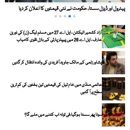
پیٹرول اور ڈیزل سستا، حکومت نے نئی قیمتوں کا اعلان کر دیا
آزاد کشمیر الیکشن ، ایل اے 27 میں مسلم لیگ (ن) کی نورین
عارف ، ایل اے 28 میں پیپلز پارٹی کے بازل نقوی کامیاب
پشاور زلمی کے مالک جاوید آفریدی کی والدہ انتقال کر گئیں
عالمی منڈی میں خام تیل کی قیمتیں تین ہفتوں کی کم ترین
سطح پر آ گئیں
سونا پھر سستا ہوگیا،فی تولہ اب کتنے میں ملے گا؟