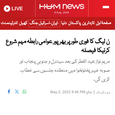
LIVE
6 Aug, 2026
صفحۂ اول
تازہ ترین
پاکستان
دنیا
ایران-اسرائیل جنگ
کھیل
انٹرٹینمنٹ
ن لیگ کا فوری طور پر بھرپور عوامی رابطہ مہم شروع
کرنیکا فیصلہ
مریم نواز عید الفطر کے بعد سینٹرل و جنوبی پنجاب اور
صوبہ خیبرپختونخوا میں منعقدہ جلسوں سے خطاب
کریں گی۔
|
شائع
May 2, 2022 8:46 PM
ویب ڈیسک