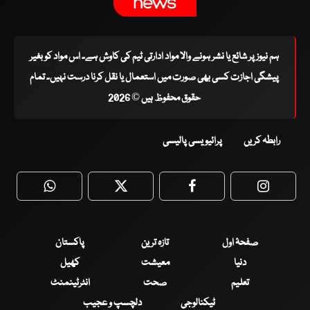
ہم نیوز پر شائع یا نشر ہونے والا مواد ادارتی ٹیم کی کاوش ہے۔ اس مواد کو بغیر
پیشگی اجازت کسی بھی صورت میں استعمال یا نقل کرنا درست نہیں۔ تمام
حقوق محفوظ ہیں © 2026
رابطہ کریں
پرائیویسی پالیسی
WhatsApp
Twitter
Facebook
Faceboo
صفحۂ اول
تازہ ترین
پاکستان
دنیا
معیشت
کھیل
تعلیم
صحت
انٹرٹینمنٹ
ٹیکنالوجی
دلچسپ و عجیب