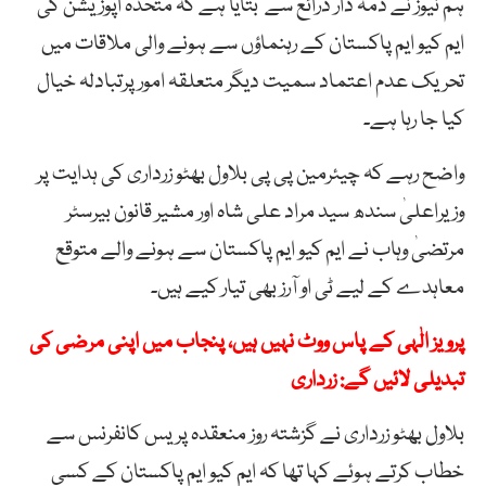
ہم نیوز نے ذمہ دار ذرائع سے بتایا ہے کہ متحدہ اپوزیشن کی
ایم کیو ایم پاکستان کے رہنماؤں سے ہونے والی ملاقات میں
تحریک عدم اعتماد سمیت دیگر متعلقہ امور پرتبادلہ خیال
کیا جا رہا ہے۔
واضح رہے کہ چیئرمین پی پی بلاول بھٹو زرداری کی ہدایت پر
وزیراعلیٰ سندھ سید مراد علی شاہ اور مشیر قانون بیرسٹر
مرتضیٰ وہاب نے ایم کیو ایم پاکستان سے ہونے والے متوقع
معاہدے کے لیے ٹی او آرز بھی تیار کیے ہیں۔
پرویز الٰہی کے پاس ووٹ نہیں ہیں، پنجاب میں اپنی مرضی کی
تبدیلی لائیں گے: زرداری
بلاول بھٹو زرداری نے گزشتہ روز منعقدہ پریس کانفرنس سے
خطاب کرتے ہوئے کہا تھا کہ ایم کیو ایم پاکستان کے کسی