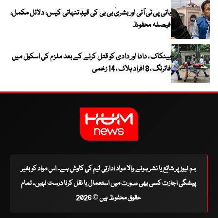
بانی پی ٹی آئی اور بشریٰ بی بی کی قیدِ تنہائی کیس، دلائل مکمل،
فیصلہ محفوظ
بینکاک ، دادا اور دادی کو قتل کرنے کے بعد ملزم کی اسکول میں
فائرنگ ، 8 افراد ہلاک ، 14 زخمی
ہم نیوز پر شائع یا نشر ہونے والا مواد ادارتی ٹیم کی کاوش ہے۔ اس مواد کو بغیر
پیشگی اجازت کسی بھی صورت میں استعمال یا نقل کرنا درست نہیں۔ تمام
حقوق محفوظ ہیں © 2026