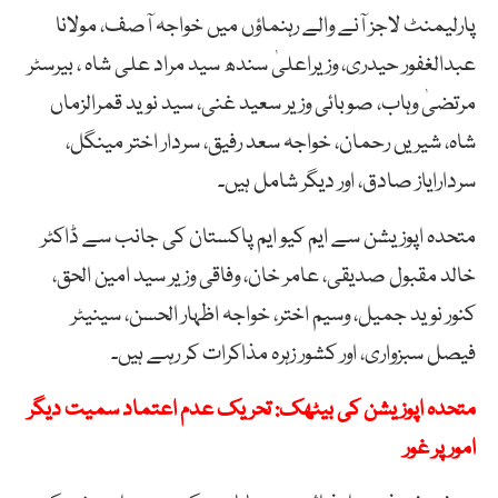
پارلیمنٹ لاجز آنے والے رہنماؤں میں خواجہ آصف، مولانا
عبدالغفور حیدری، وزیراعلیٰ سندھ سید مراد علی شاہ ، بیرسٹر
مرتضیٰ وہاب، صوبائی وزیر سعید غنی، سید نوید قمرالزماں
شاہ، شیریں رحمان، خواجہ سعد رفیق، سردار اختر مینگل،
سردارایاز صادق، اور دیگر شامل ہیں۔
متحدہ اپوزیشن سے ایم کیو ایم پاکستان کی جانب سے ڈاکٹر
خالد مقبول صدیقی، عامر خان، وفاقی وزیر سید امین الحق،
کنور نوید جمیل، وسیم اختر، خواجہ اظہار الحسن، سینیٹر
فیصل سبزواری، اور کشور زہرہ مذاکرات کر رہے ہیں۔
متحدہ اپوزیشن کی بیٹھک: تحریک عدم اعتماد سمیت دیگر
امور پر غور