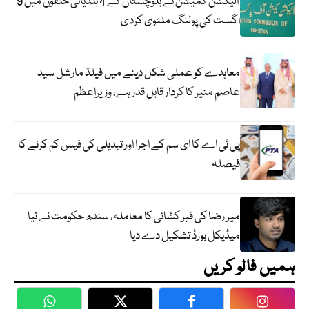
الیکشن کمیشن نے بلوچستان کے 4 بلدیاتی حلقوں میں 9
اگست کی پولنگ ملتوی کردی
معاہدے کو عملی شکل دینے میں فیلڈ مارشل سید
عاصم منیر کا کردار قابل قدر ہے، وزیراعظم
پی ٹی اے کا ای سم کے اجرا اور تبدیلی کی فیس کم کرنے کا
فیصلہ
میر رضا کی قبر کشائی کا معاملہ، سندھ حکومت نے نیا
میڈیکل بورڈ تشکیل دے دیا
ہمیں فالو کریں