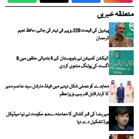
WhatsApp
Twitter
Facebook
Faceboo
متعلقہ خبریں
پیٹرول کی قیمت 228 روپے فی لیٹر کی جائے، حافظ نعیم
الرحمان
الیکشن کمیشن نے بلوچستان کے 4 بلدیاتی حلقوں میں 9
اگست کی پولنگ ملتوی کردی
معاہدے کو عملی شکل دینے میں فیلڈ مارشل سید عاصم منیر
کا کردار قابل قدر ہے، وزیراعظم
میر رضا کی قبر کشائی کا معاملہ، سندھ حکومت نے نیا میڈیکل
بورڈ تشکیل دے دیا