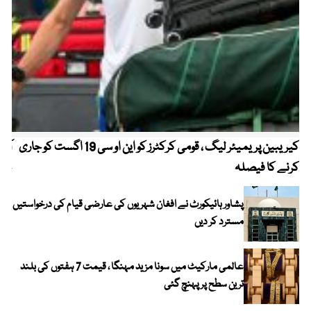
کیریبین پریمیئر لیگ ، قومی کرکٹرز کو این او سی 19 اگست کو جاری
آز
کرنے کا فیصلہ
چھی
پشاور ہائیکورٹ نے افغان شہریوں کی عارضی قیام کی درخواستیں
مسترد کر دیں
عالمی مارکیٹ میں سونا مزید مہنگا ، قیمت 7 ہفتوں کی بلند
ترین سطح پر پہنچ گئی