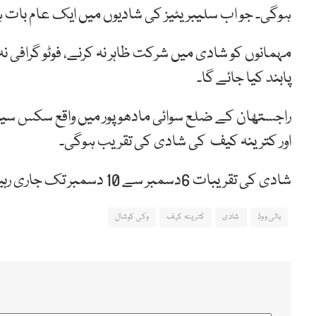
ہوگی۔ جو اب سلیبریٹیز کی شادیوں میں ایک عام بات 
مہمانوں کو شادی میں شرکت ظاہر نہ کرنے، فوٹو گرافی نہ 
پابند کیا جائے گا۔
راجستھان کے ضلع سوائی مادھو پور میں واقع سکس سینس 
اور کترینہ کیف کی شادی کی تقریب ہوگی۔
شادی کی تقریبات 6دسمبر سے 10 دسمبر تک جاری رہیں گی جن کے لیے سیکیورٹی کا سخت انتظام کیا گیا ہے۔
بالی ووڈ
شادی
کترینہ کیف
وکی کوشال