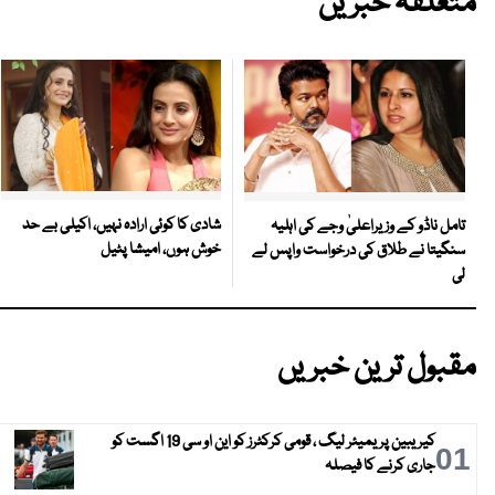
متعلقہ خبریں
شادی کا کوئی ارادہ نہیں، اکیلی بے حد
تامل ناڈو کے وزیراعلیٰ وجے کی اہلیہ
خوش ہوں، امیشا پٹیل
سنگیتا نے طلاق کی درخواست واپس لے
لی
مقبول ترین خبریں
کیریبین پریمیئر لیگ ، قومی کرکٹرز کو این او سی 19 اگست کو
01
جاری کرنے کا فیصلہ