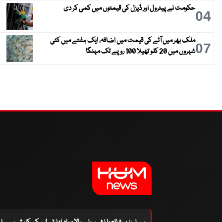
حکومت نے پیٹرول اور ڈیزل کی قیمتوں میں کمی کر دی
04
ملک بھر میں آٹے کی قیمت میں اضافہ، ایک ہفتے میں کئی
07
شہروں میں 20 کلو تھیلا 100 روپے تک مہنگا