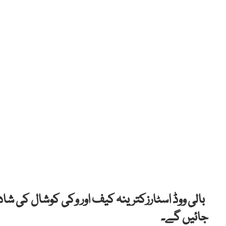
بالی ووڈ اسٹارزکترینہ کیف اور وکی کوشال کی ش
جائیں گے۔