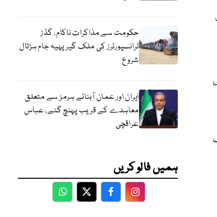
حکومت سے مذاکرات ناکام، گڈز
ٹرانسپورٹرز کی ملک گیر پہیہ جام ہڑتال
شروع
ی
ایران اور عمان آبنائے ہرمز سے متعلق
معاہدے کے قریب پہنچ گئے، عباس
عراقچی
ف
ہمیں فالو کریں
WhatsApp
Twitter
Facebook
Facebook