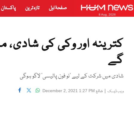
صفحۂ اول
تازہ ترین
پاکستان
8 Aug, 2026
کترینہ اور وکی کی شادی، مہ
گے
شادی میں شرکت کے لیے ’نو فون پالیسی‘ لاگو ہوگی
|
شائع
December 2, 2021 1:27 PM
ویب ڈیسک