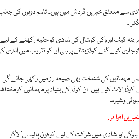
 شادی سے متعلق خبریں گردش میں ہیں۔ تاہم دونوں کی جانب
گئی۔
 کترینہ کیف اور وکی کوشال کی شادی کو خفیہ رکھنے کے لیے
 جاری کیے گئے کوڈز بتانے پر ہی ان کو تقریب میں انٹری ک
صی مہمانوں کی شناخت بھی صیغہ راز میں رکھی جائے گی۔
وڈز الاٹ کیے ہیں۔ ان کوڈز کی بنیاد پر مہمانوں کو مختل
رٹی وغیرہ۔
یں افوا قرار
گی اور شادی میں شرکت کے لیے ’نو فون پالیسی‘ لاگو