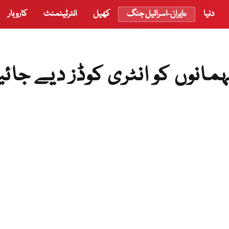
دنیا
ایران-اسرائیل جنگ
کھیل
انٹرٹینمنٹ
کاروبار
مانوں کو انٹری کوڈز دیے جائی