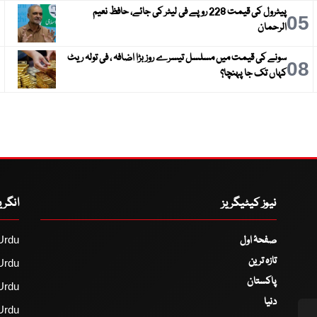
پیٹرول کی قیمت 228 روپے فی لیٹر کی جائے، حافظ نعیم
6
05
الرحمان
سونے کی قیمت میں مسلسل تیسرے روز بڑا اضافہ ، فی تولہ ریٹ
9
08
کہاں تک جا پہنچا؟
نیوز کیٹیگریز
انگر
صفحۂ اول
Urdu
تازہ ترین
Urdu
پاکستان
Urdu
دنیا
Urdu