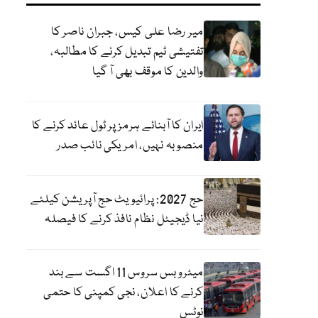
میر رضا علی کیس، جبران ناصر کا
تفتیشی ٹیم تبدیل کرنے کا مطالبہ،
والدین کا موقف بھی آ گیا
ایران کا آبنائے ہرمز پر ٹول عائد کرنے کا
منصوبہ نہیں، امریکی نائب صدر
حج 2027: پرائیویٹ حج آپریشن کیلئے
نیا ڈیجیٹل نظام نافذ کرنے کا فیصلہ
میٹرو بس سروس 11 اگست سے بند
کرنے کا اعلان، نجی کمپنی کا حتمی
نوٹس