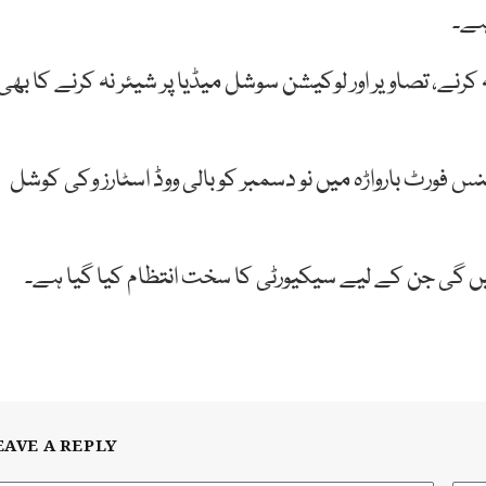
ہے۔
کرنے، تصاویر اور لوکیشن سوشل میڈیا پر شیئر نہ کرنے کا بھی
فورٹ بارواڑہ میں نو دسمبر کو بالی ووڈ اسٹارز وکی کوشل
EAVE A REPLY