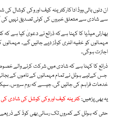
ان دنوں بالی ووڈ اداکارکترینہ کیف اور وکی کوشال کی
سے شادی سے متعلق خبروں کی کوئی تصدیق نہیں کی 
بھارتی میڈیا کا کہنا ہےکہ ذرائع نے دعویٰ کیا ہے کہ
مہمانوں کو خفیہ انٹری کوڈز دیے جائیں گے۔ مہمانوں کو
اجازت ہوگی۔
ذرائع کا کہنا ہے کہ شادی میں شرکت کرنے والے خصو
جس کےلیے ہوٹل نے تمام مہمانوں کے ناموں کے بجائے ک
خدمات فراہم کی جائیں گی، جیسے کہ روم سروس، سیکیو
یہ بھی پڑھیں:
کترینہ کیف اور وکی کوشل کی شادی کی خبر
حتی کہ ہوٹل کے کمروں تک رسائی بھی کوڈ کے ذریعے ہو