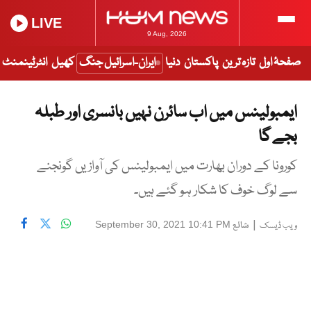
LIVE
9 Aug, 2026
صفحۂ اول
تازہ ترین
پاکستان
دنیا
ایران-اسرائیل جنگ
کھیل
انٹرٹینمنٹ
ایمبولینس میں اب سائرن نہیں بانسری اور طبلہ
بجے گا
کورونا کے دوران بھارت میں ایمبولینس کی آوازیں گونجنے
سے لوگ خوف کا شکار ہو گئے ہیں۔
|
شائع
September 30, 2021 10:41 PM
ویب ڈیسک