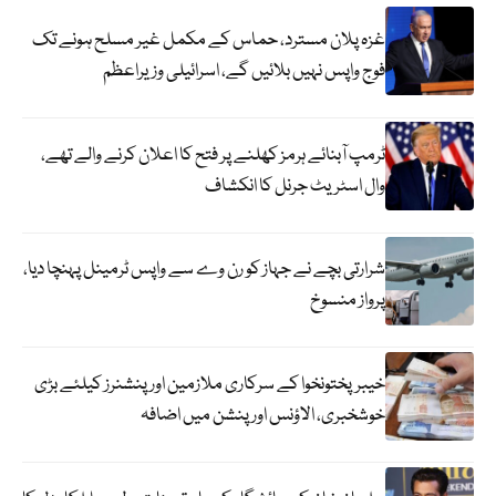
غزہ پلان مسترد، حماس کے مکمل غیر مسلح ہونے تک
فوج واپس نہیں بلائیں گے، اسرائیلی وزیراعظم
ٹرمپ آبنائے ہرمز کھلنے پر فتح کا اعلان کرنے والے تھے،
وال اسٹریٹ جرنل کا انکشاف
شرارتی بچے نے جہاز کو رن وے سے واپس ٹرمینل پہنچا دیا،
پرواز منسوخ
خیبرپختونخوا کے سرکاری ملازمین اور پنشنرز کیلئے بڑی
خوشخبری، الاؤنس اور پنشن میں اضافہ