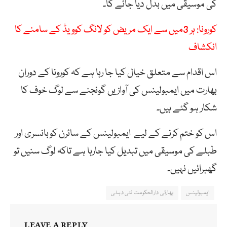
کی موسیقی میں بدل دیا جائے گا۔
کورونا: ہر 3میں سے ایک مریض کو لانگ کوویڈ کے سامنے کا
انکشاف
اس اقدام سے متعلق خیال کیا جا رہا ہے کہ کورونا کے دوران
بھارت میں ایمبولینس کی آوازیں گونجنے سے لوگ خوف کا
شکار ہو گئے ہیں۔
اس کو ختم کرنے کے لیے ایمبولینس کے سائرن کوبانسری اور
طبلے کی موسیقی میں تبدیل کیا جارہا ہے تاکہ لوگ سنیں تو
گھبرائیں نہیں۔
ایمبولینس
بھارتی دارالحکومت نئی دہلی
LEAVE A REPLY