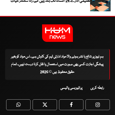
تعلیمی ادارے 24 اگست تک بند رہیں گے، رانا سکندر حیات
ہم نیوز پر شائع یا نشر ہونے والا مواد ادارتی ٹیم کی کاوش ہے۔ اس مواد کو بغیر
پیشگی اجازت کسی بھی صورت میں استعمال یا نقل کرنا درست نہیں۔ تمام
حقوق محفوظ ہیں © 2026
رابطہ کریں
پرائیویسی پالیسی
WhatsApp
Twitter
Facebook
Faceboo