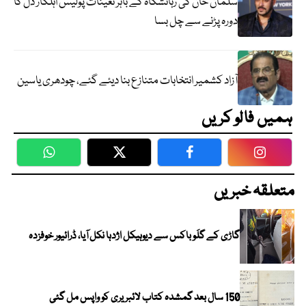
سلمان خان کی رہائشگاہ کے باہر تعینات پولیس اہلکار دل کا
دورہ پڑنے سے چل بسا
آزاد کشمیر انتخابات متنازع بنا دیئے گئے، چودھری یاسین
ہمیں فالو کریں
WhatsApp
Twitter
Facebook
Faceboo
متعلقہ خبریں
گاڑی کے گلَو باکس سے دیوہیکل اژدہا نکل آیا، ڈرائیور خوفزدہ
150 سال بعد گمشدہ کتاب لائبریری کو واپس مل گئی