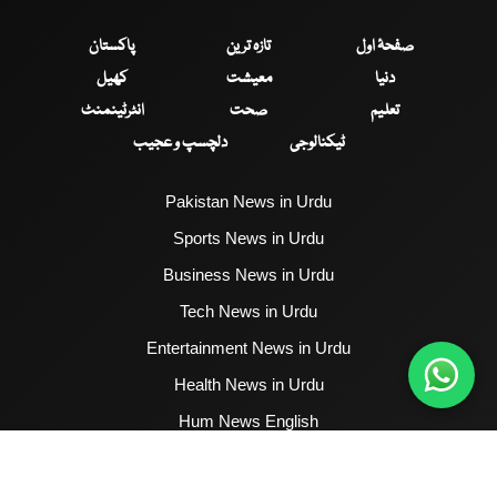
صفحۂ اول
تازہ ترین
پاکستان
دنیا
معیشت
کھیل
تعلیم
صحت
انٹرٹینمنٹ
ٹیکنالوجی
دلچسپ و عجیب
Pakistan News in Urdu
Sports News in Urdu
Business News in Urdu
Tech News in Urdu
Entertainment News in Urdu
Health News in Urdu
Hum News English