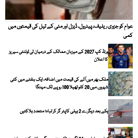
عوام کو جزوی ریلیف، پیٹرول، ڈیزل اور مٹی کے تیل کی قیمتوں میں
4 روز میں سونے کی قیمت میں بڑا اضافہ
کمی
ورلڈ کپ 2027 کے میزبان ممالک کے درمیان ٹی ٹوئنٹی سیریز
کا اعلان
ملک بھر میں آٹے کی قیمت میں اضافہ، ایک ہفتے میں کئی
شہروں میں 20 کلو تھیلا 100 روپے تک مہنگا
یکے بعد دیگرے 2 ہیلی کاپٹر گر کر تباہ؛ متعدد ہلاکتیں