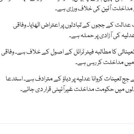
 مداخلت آئین کی خلاف ورزی ہے۔
الت کے ججوں کے تبادلوں پر اعتراض اٹھایا۔ وفاقی
دلیہ کی آزادی پر حملہ ہے۔
اتی کا مطالبہ فیئر ٹرائل کے اصول کے خلاف ہے۔ وفاقی
ں مداخلت کر رہی ہے۔
 تعینات کروانا عدلیہ پر دباؤ کے مترادف ہے۔ استدعا
وں میں حکومت مداخلت غیرآئینی قرار دی جائے۔