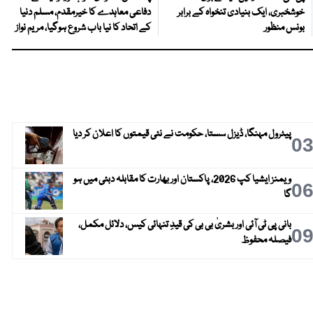
خوشخبری، ایک بنیادی تنخواہ کے برابر
دفاعی معاہدے کا خیرمقدم، مسلم دنیا
بونس منظور
کے اتحاد کا نیا باب شروع ہوگیا، مریم نواز
پیٹرول مہنگا، ڈیزل سستا، حکومت نے نئی قیمتوں کا اعلان کر دیا
0
ویمنز ایشیا کپ 2026، پاکستان اور بھارت کا مقابلہ دبئی میں ہو
0
گا
بانی پی ٹی آئی اور بشریٰ بی بی کی قیدِ تنہائی کیس، دلائل مکمل،
0
فیصلہ محفوظ