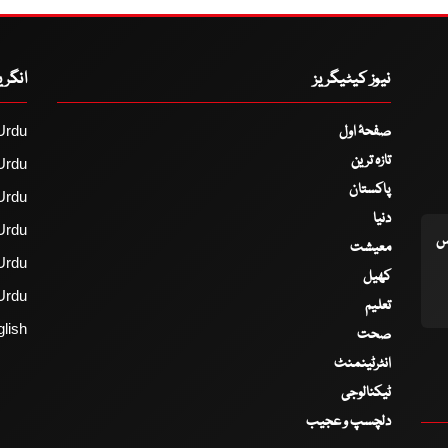
نیوز کیٹیگریز
انگر
صفحۂ اول
Urdu
تازہ ترین
Urdu
پاکستان
Urdu
دنیا
Urdu
اس
معیشت
Urdu
کھیل
Urdu
تعلیم
lish
صحت
انٹرٹینمنٹ
ٹیکنالوجی
دلچسپ و عجیب