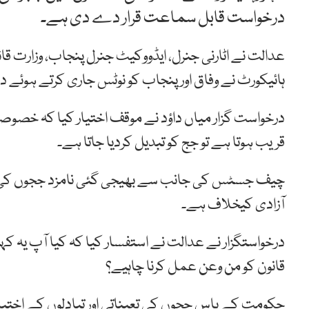
درخواست قابل سماعت قرار دے دی ہے۔
عدالت نے اٹارنی جنرل، ایڈووکیٹ جنرل پنجاب، وزارت قان
ہائیکورٹ نے وفاق اور پنجاب کو نوٹس جاری کرتے ہوئے 
درخواست گزار میاں داؤد نے موقف اختیار کیا کہ خصوص
قریب ہوتا ہے تو جج کو تبدیل کردیا جاتا ہے۔
چیف جسٹس کی جانب سے بھیجی گئی نامزد ججوں کی فہ
آزادی کیخلاف ہے۔
درخواستگزار نے عدالت نے استفسار کیا کہ کیا آپ یہ
قانون کو من وعن عمل کرنا چاہیے؟
حکومت کے پاس ججوں کی تعیناتی اور تبادلوں کے اختی