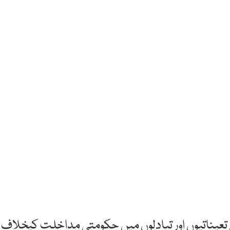
عیناتیوں اور تبادلوں میں حکومتی مداخلت کیخلاف