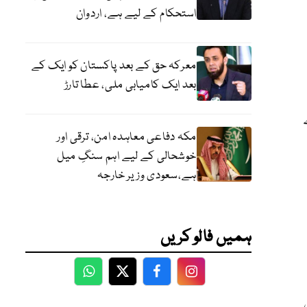
استحکام کے لیے ہے، اردوان
معرکہ حق کے بعد پاکستان کو ایک کے
بعد ایک کامیابی ملی، عطا تارڑ
مکہ دفاعی معاہدہ امن، ترقی اور
خوشحالی کے لیے اہم سنگِ میل
ہے،سعودی وزیر خارجہ
ہمیں فالو کریں
WhatsApp
Twitter
Facebook
Facebook