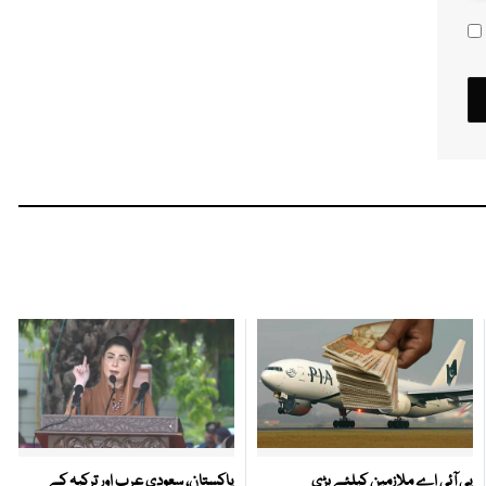
پی آئی اے ملازمین کیلئے بڑی
پاکستان، سعودی عرب اور ترکیہ کے