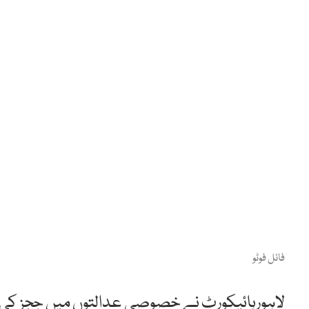
فائل فوٹو
لاہورہائیکورٹ نے خصوصی عدالتوں میں ججز کی ت