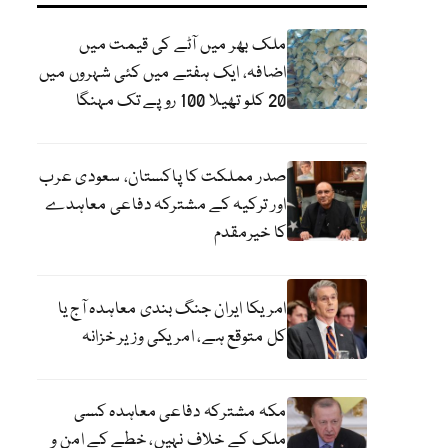
ملک بھر میں آٹے کی قیمت میں
اضافہ، ایک ہفتے میں کئی شہروں میں
20 کلو تھیلا 100 روپے تک مہنگا
صدر مملکت کا پاکستان، سعودی عرب
اور ترکیہ کے مشترکہ دفاعی معاہدے
کا خیرمقدم
امریکا ایران جنگ بندی معاہدہ آج یا
کل متوقع ہے، امریکی وزیر خزانہ
مکہ مشترکہ دفاعی معاہدہ کسی
ملک کے خلاف نہیں، خطے کے امن و