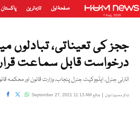
صفحۂ اول
تازہ ترین
پاکستان
7 Aug, 2026
ججز کی تعیناتی، تبادلوں 
درخواست قابل سماعت قرار
اٹارنی جنرل، ایڈووکیٹ جنرل پنجاب، وزارت قانون اور محکمہ قان
|
شائع
September 27, 2021 11:13 AM
شاکر محمود اعوان