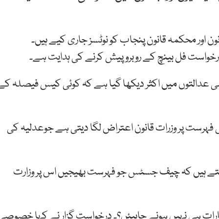
ون اور محکمہ قانون پنجاب کو نوٹسز جاری کیے ہیں۔
درخواست فل بینچ کے روبرو پیش کرنے کی ہدایت ہے۔
ی عدالتوں میں اکثر دیکھا گیا ہے کہ کوئی کیس فیصلہ کے
رست پر وزرات قانون اعتراض لگا دیتی ہے جوعدلیہ کی
 کہتے ہیں کہ چیف جسٹس جو فہرست بھیجیں اس پر وزارت
ارات ہی نہیں ہونے چاہیئں؟۔ درخواست گزار نے کہا خصوصی