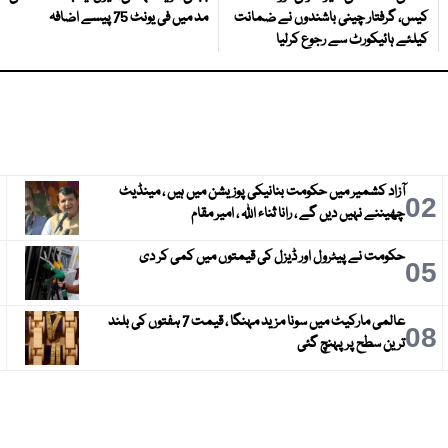
کیس، گرفتار چینی باشندوں نے ضمانت
مد میں فی یونٹ 75 پیسے اضافہ
کیلئے ہائیکورٹ سے رجوع کرلیا
آزاد کشمیر میں حکومت بنانیکی پوزیشن میں ہیں ، مینڈیٹ
3
02
چھیننے نہیں دیں گے ، رانا ثناء اللہ ، امیر مقام
حکومت نے پیٹرول اور ڈیزل کی قیمتوں میں کمی کر دی
6
05
عالمی مارکیٹ میں سونا مزید مہنگا ، قیمت 7 ہفتوں کی بلند
9
08
ترین سطح پر پہنچ گئی