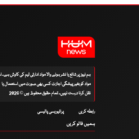
ہم نیوز پر شائع یا نشر ہونے والا مواد ادارتی ٹیم کی کاوش ہے۔ 
مواد کو بغیر پیشگی اجازت کسی بھی صورت میں استعمال یا
نقل کرنا درست نہیں۔ تمام حقوق محفوظ ہیں © 2026
رابطہ کریں
پرائیویسی پالیسی
ہمیں فالو کریں