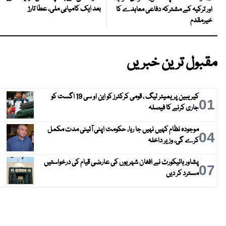
بعد ایک کامیابی ملی، عطا تارڑ
اور ترکیہ کے مشترکہ دفاعی معاہدے کا
خیرمقدم
مقبول ترین خبریں
کیریبین پریمیئر لیگ ، قومی کرکٹرز کو این او سی 19 اگست کو
01
جاری کرنے کا فیصلہ
موجودہ نظام کہیں نہیں جا رہا، حکومت اپنی آئینی مدت مکمل
04
کرے گی، وزیر داخلہ
پشاور ہائیکورٹ نے افغان شہریوں کی عارضی قیام کی درخواستیں
07
مسترد کر دیں