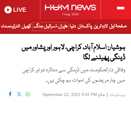
LIVE
7 Aug, 2026
صفحۂ اول
تازہ ترین
پاکستان
دنیا
ایران-اسرائیل جنگ
کھیل
انٹرٹینمنٹ
ہوشیار: اسلام آباد، کراچی، لاہور اور پشاور میں
ڈینگی پھیلنے لگا
وفاقی دارالحکومت میں ڈینگی سے متاثرہ دو اور کراچی
میں چار مریضوں کی اموات ہو چکی ہیں۔
|
شائع
September 22, 2021 9:02 PM
ویب ڈیسک