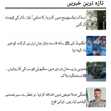
تازہ ترین خبریں
اسٹاک ایکسچینج میں کاروبار کا منفی آغاز ، ڈالر کی قیمت
گر گئی
انگلینڈ کے 25 سالہ فاسٹ باؤلر جان ٹرنر نے کرکٹ کو خیر
باد کہہ دیا
جنوبی وزیرستان اور دیر میں سکیورٹی فورسز کی کارروائیاں ،
10دہشتگرد ہلاک
جنگی صلاحیتوں میں اضافہ کر دیا ، ہر خطرے سے نمٹنے
کیلئے تیار ہیں ، ایرانی فوج