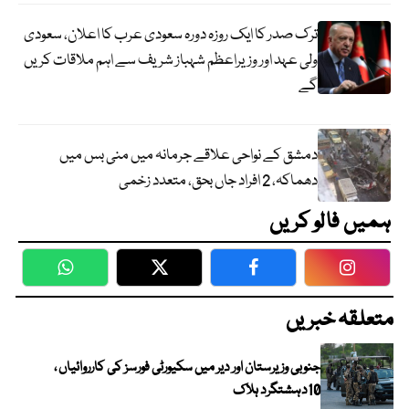
ترک صدر کا ایک روزہ دورہ سعودی عرب کا اعلان، سعودی
ولی عہد اور وزیراعظم شہباز شریف سے اہم ملاقات کریں
گے
دمشق کے نواحی علاقے جرمانہ میں منی بس میں
دھماکہ، 2 افراد جاں بحق، متعدد زخمی
ہمیں فالو کریں
WhatsApp
Twitter
Facebook
Faceboo
متعلقہ خبریں
جنوبی وزیرستان اور دیر میں سکیورٹی فورسز کی کارروائیاں ،
10دہشتگرد ہلاک