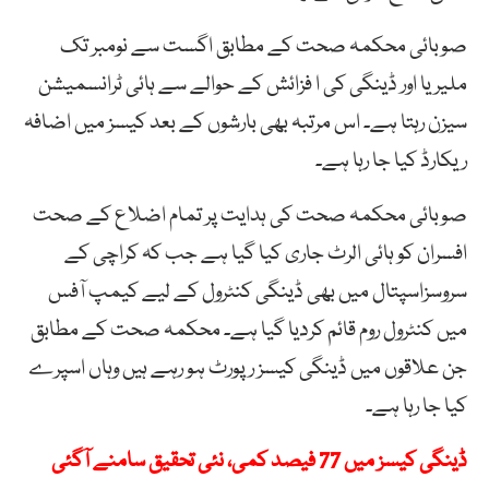
صوبائی محکمہ صحت کے مطابق اگست سے نومبر تک
ملیریا اور ڈینگی کی ا فزائش کے حوالے سے ہائی ٹرانسمیشن
سیزن رہتا ہے۔ اس مرتبہ بھی بارشوں کے بعد کیسز میں اضافہ
ریکارڈ کیا جا رہا ہے۔
صوبائی محکمہ صحت کی ہدایت پر تمام اضلاع کے صحت
افسران کو ہائی الرٹ جاری کیا گیا ہے جب کہ کراچی کے
سروسزاسپتال میں بھی ڈینگی کنٹرول کے لیے کیمپ آفس
میں کنٹرول روم قائم کردیا گیا ہے۔ محکمہ صحت کے مطابق
جن علاقوں میں ڈینگی کیسز رپورٹ ہو رہے ہیں وہاں اسپرے
کیا جا رہا ہے۔
ڈینگی کیسز میں 77 فیصد کمی، نئی تحقیق سامنے آگئی