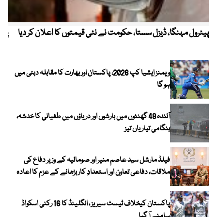
پیٹرول مہنگا، ڈیزل سستا، حکومت نے نئی قیمتوں کا اعلان کر دیا
پنج
ویمنز ایشیا کپ 2026، پاکستان اور بھارت کا مقابلہ دبئی میں
ہو گا
آئندہ 48 گھنٹوں میں بارشوں اور دریاؤں میں طغیانی کا خدشہ،
ہنگامی تیاریاں تیز
فیلڈ مارشل سید عاصم منیر اور صومالیہ کے وزیر دفاع کی
ملاقات، دفاعی تعاون اور استعدادِ کار بڑھانے کے عزم کا اعادہ
پاکستان کیخلاف ٹیسٹ سیریز ، انگلینڈ کا 16 رکنی اسکواڈ
سامنے آ گیا