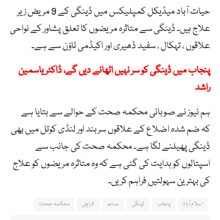
حیات آباد میڈیکل کمپلیکس میں ڈینگی کے 9 مریض زیر
علاج ہیں۔ ڈینگی سے متاثرہ مریضوں کا تعلق پشاور کے نواحی
علاقوں ، تہکال ، سفید ڈھیری اور اکیڈمی ٹاؤن سے ہے۔
پنجاب میں ڈینگی کو سر نہیں اٹھانے دیں گے، ڈاکٹر یاسمین
راشد
ہم نیوز نے صوبائی محکمہ صحت کے حوالے سے بتایا ہے
کہ ضم شدہ اضلاع کے علاقوں سربند اور لنڈی کوتل میں بھی
ڈینگی پھیلنے لگا ہے۔ محکمہ صحت کی جانب سے
اسپتالوں کو ہدایت کی گئی ہے کہ وہ متاثرہ مریضوں کو علاج
کی بہترین سہولتیں فراہم کریں۔
اسلام آباد
پنجاب
ڈینگی
سندھ
کراچی
محکمہ صحت