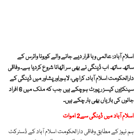
اسلام آباد: عالمی وبا قرار دیے جانے والے کورونا وائرس کے
ساتھ ساتھ اب ڈینگی نے بھی سر اٹھانا شروع کردیا ہے۔ وفاقی
دارالحکومت اسلام آباد، کراچی، لاہوراور پشاور میں ڈینگی کے
سینکڑوں کیسز رپورٹ ہوچکے ہیں جب کہ ملک میں 6 افراد
جانوں کی بازیاں بھی ہار چکے ہیں۔
اسلام آباد میں ڈینگی سے2 اموات
ہم نیوز کے مطابق وفاقی دارالحکومت اسلام آباد کے ڈسٹرکٹ