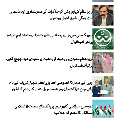
وزیراعظم کی اپوزیشن کو مذاکرات کی دعوت، اوپن ایجنڈے پر
بات ہوگی، طارق فضل چودھری
بیوروکریسی میں بڑے پیمانے پر تقرر و تبادلے، متعدد اہم عہدوں
پر نئی تعیناتیاں
وزیراعظم سعودی ولی عہد کی دعوت پر سعودی عرب پہنچ گئے،
پر تپاک استقبال
چین کے صدر کا خصوصی خط وزیراعظم شہباز شریف کے نام،
پاک چین شراکت داری مزید مضبوط بنانے کے عزم کا اظہار
غزہ میں اسرائیلی کارروائیوں پر پاکستان سمیت 8 اسلامی
ممالک کا مشترکہ اعلامیہ