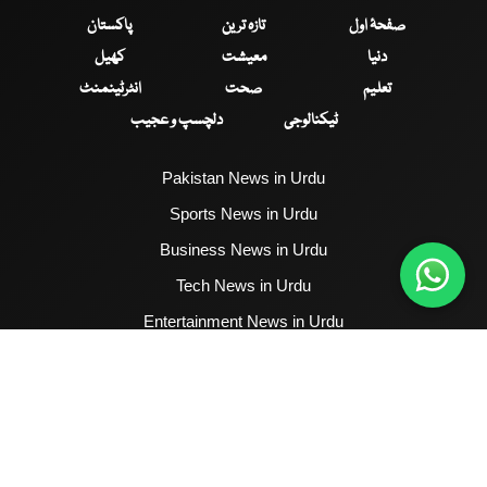
صفحۂ اول
تازہ ترین
پاکستان
دنیا
معیشت
کھیل
تعلیم
صحت
انٹرٹینمنٹ
ٹیکنالوجی
دلچسپ و عجیب
Pakistan News in Urdu
Sports News in Urdu
Business News in Urdu
Tech News in Urdu
Entertainment News in Urdu
Health News in Urdu
Hum News English