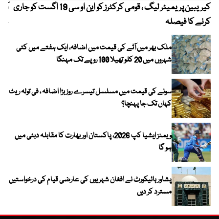
کیریبین پریمیئر لیگ ، قومی کرکٹرز کو این او سی 19 اگست کو جاری
آز
کرنے کا فیصلہ
چھی
ملک بھر میں آٹے کی قیمت میں اضافہ، ایک ہفتے میں کئی
شہروں میں 20 کلو تھیلا 100 روپے تک مہنگا
سونے کی قیمت میں مسلسل تیسرے روز بڑا اضافہ ، فی تولہ ریٹ
کہاں تک جا پہنچا؟
ویمنز ایشیا کپ 2026، پاکستان اور بھارت کا مقابلہ دبئی میں
ہو گا
پشاور ہائیکورٹ نے افغان شہریوں کی عارضی قیام کی درخواستیں
مسترد کر دیں