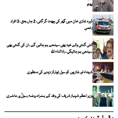
بھٹو
ڈیرہ غازی خان میں گھر کی چھت گر گئی ، 2 جاں بحق ، 3 افراد
زخمی
الٹی گنتی والے خود بھی سیدھے ہو جائیں گے ، ان کی گنتی بھی
سیدھی ہو جائیگی ، رانا ثناء اللہ
شہداء اور غازیوں کو سول ایوارڈز دینے کی منظوری
وزیر اعظم شہباز شریف کی وفد کے ہمراہ روضہ رسولؐ پر حاضری