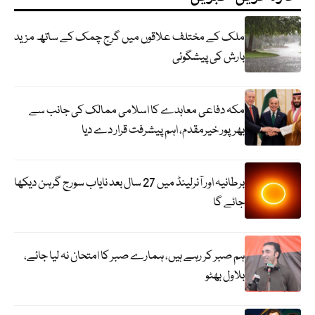
ملک کے مختلف علاقوں میں گرج چمک کے ساتھ مزید
بارش کی پیشگوئی
مکہ دفاعی معاہدے کا اسلامی ممالک کی جانب سے
بھرپور خیرمقدم، اہم پیشرفت قرار دے دیا
برطانیہ اور آئرلینڈ میں 27 سال بعد نایاب سورج گرہن دیکھا
جائے گا
ہم صبر کر رہے ہیں، ہمارے صبر کا امتحان نہ لیا جائے،
بلاول بھٹو