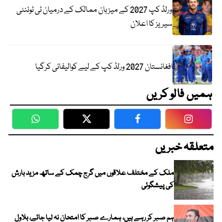
ورلڈ کپ 2027 کے میزبان ممالک کے درمیان ٹی ٹوئنٹی
سیریز کا اعلان
افغانستان 2027 ورلڈ کپ کے لیے کوالیفائی کرگیا
ہمیں فالو کریں
WhatsApp
Twitter
Facebook
Faceboo
متعلقہ خبریں
ملک کے مختلف علاقوں میں گرج چمک کے ساتھ مزید بارش
کی پیشگوئی
ہم صبر کر رہے ہیں، ہمارے صبر کا امتحان نہ لیا جائے، بلاول