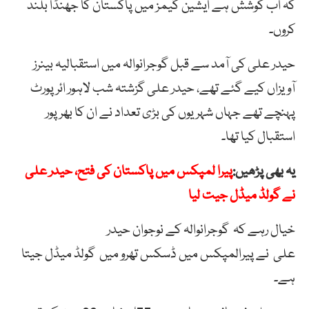
کہ اب کوشش ہے ایشین گیمز میں پاکستان کا جھنڈا بلند
کروں۔
حیدر علی کی آمد سے قبل گوجرانوالہ میں استقبالیہ بینرز
آویزاں کیے گئے تھے، حیدر علی گزشتہ شب لاہور ائرپورٹ
پہنچے تھے جہاں شہریوں کی بڑی تعداد نے ان کا بھرپور
استقبال کیا تھا۔
یہ بھی پڑھیں:
پیرا لمپکس میں پاکستان کی فتح، حیدر علی
نے گولڈ میڈل جیت لیا
خیال رہے کہ
گوجرانوالہ
کے
نوجوان حیدر
علی
نے
پیرالمپکس
میں ڈسکس تھرو میں
گولڈ میڈل جیتا
ہے
۔