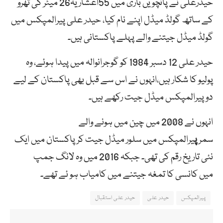
حیدرعلی
نے
پانچویں
باری
میں
55اعشاریہ26 میٹر کی تھرو
کے ساتھ گولڈ میڈل اپنے نام کیا، حیدر علی پیرالمپکس میں
گولڈ میڈل جیتنے والے پہلے پاکستانی ہیں۔
حیدر علی 12 دسبر 1984 کو
گ
وجرانوالہ میں پیدا ہوئے، وہ
پولیو کا شکار ہیں،انہوں نے اس سے قبل بھی پاکستان کے لیے
دو پیرالمپکس میڈل جیت رکھے ہیں۔
انہوں نے 2008 میں چین میں ہونے والے
سمر
پ
یرالمپکس
میں سلور میڈل جیت کر پاکستان میں ایک
نئی تاریخ رقم کی تھی۔ جبکہ 2016 میں وہ لانگ جمپ
میں کانسی کا تمغہ جیتنے میں کامیاب ہو ئے تھے۔
پیرالمپکس
حیدر علی
حیدر علی استقبال