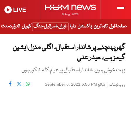
LIVE
8 Aug, 2026
صفحۂ اول
تازہ ترین
پاکستان
دنیا
ایران-اسرائیل جنگ
کھیل
انٹرٹینمنٹ
گھر پہنچنے پر شاندار استقبال، اگلی منزل ایشین
گیمز ہے، حیدر علی
بہت خوش ہوں، شاندار استقبال پر عوام کا مشکور ہوں
|
شائع
September 6, 2021 6:56 PM
ویب ڈیسک