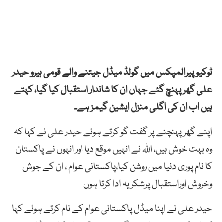
ٹوکیو پیرالمپکس میں گولڈ میڈل جیتنے والے قومی ہیرو حیدر
علی گھر پہنچ گئے جہاں ان کا شاندار استقبال کیا گیا، کہتے
ہیں اب ان کی اگلی منزل ایشین گیمز ہے۔
اپنے گھر پہنچنے پر گفت گو کرتے ہوئے حیدر علی نے کہا کہ
وہ بہت خوش ہیں، اللہ نے انہیں موقع دیا اور انہوں نے پاکستان
کا نام پوری دنیا میں روشن کیا،پاکستانی عوام ، ان کے جوش
وخروش اوراستقبال پرشکریہ ادا کرتا ہوں
حیدر علی نے اپنا میڈل پاکستانی عوام کے نام کرتے ہوئے کہا