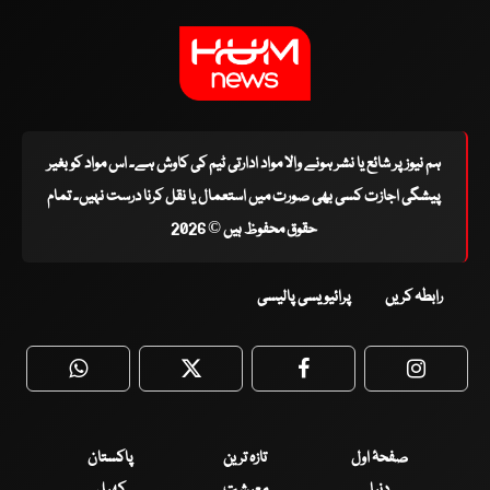
ہم نیوز پر شائع یا نشر ہونے والا مواد ادارتی ٹیم کی کاوش ہے۔ اس مواد کو بغیر
پیشگی اجازت کسی بھی صورت میں استعمال یا نقل کرنا درست نہیں۔ تمام
حقوق محفوظ ہیں © 2026
رابطہ کریں
پرائیویسی پالیسی
WhatsApp
Twitter
Facebook
Faceboo
صفحۂ اول
تازہ ترین
پاکستان
دنیا
معیشت
کھیل