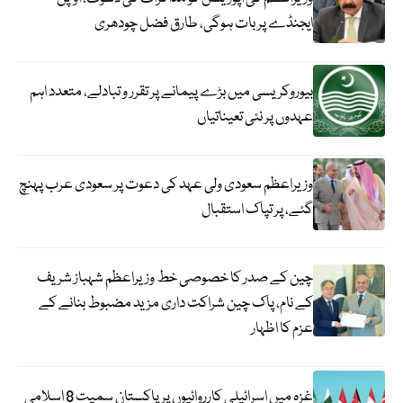
ایجنڈے پر بات ہوگی، طارق فضل چودھری
بیوروکریسی میں بڑے پیمانے پر تقرر و تبادلے، متعدد اہم
عہدوں پر نئی تعیناتیاں
وزیراعظم سعودی ولی عہد کی دعوت پر سعودی عرب پہنچ
گئے، پر تپاک استقبال
چین کے صدر کا خصوصی خط وزیراعظم شہباز شریف
کے نام، پاک چین شراکت داری مزید مضبوط بنانے کے
عزم کا اظہار
غزہ میں اسرائیلی کارروائیوں پر پاکستان سمیت 8 اسلامی