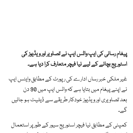
پیغام رسانی کی ایپ واٹس
ایپ
نے
تصاویر
اور
ویڈیوز
کی
اسٹوریج
بچانے کے لیے نیا فیچر متعارف کرا دیا ہے۔
غیر ملکی خبر رساں ادارے کی رپورٹ کے مطابق وایٹس ایپ
نے اپنے پیغام میں بتایا ہے کہ واٹس ایپ میں 90
دن
بعد
تصاویری اور ویڈیوز خودکار طریقے سے ڈیلیٹ ہو جائیں
گے۔
کمپنی
کے
مطابق
نیا
فیچر
اسٹوریج
سیور
کے
طور
پر
استعمال