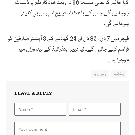
کیا
جائے
گا
یعنی
میسجز
90
دن
بعد
خودکار
طور
پر
ڈیلیٹ
ہوجائیں
گے
جس
کے
باعث
اسٹوریج
اسپیس
بی
کلیئر
ہوجائے
گی۔
فیچر
میں
7
دن
، 90
دن
اور 24
گھنٹے
کے 3
آپشنز
صارفین
کو
فراہم
کیے
جائیں
گے۔
نیا
فیچر
اینڈرائیڈ
کے
بیٹا
ورژن
میں
موجود
ہے۔
اینڈرائیڈ
واٹس ایپ
LEAVE A REPLY