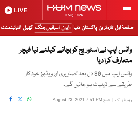
LIVE
6 Aug, 2026
صفحۂ اول
تازہ ترین
پاکستان
دنیا
ایران-اسرائیل جنگ
کھیل
انٹرٹینمنٹ
واٹس ایپ نے اسٹوریج کو بچانے کیلئے نیا فیچر
متعارف کرا دیا
واٹس ایپ میں 90 دن بعد تصاویری اور ویڈیوز خودکار
طریقے سے ڈیلیٹ ہو جائیں گے۔
|
شائع
August 23, 2021 7:51 PM
ویب ڈیسک