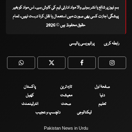
ہم نیوز پر شائع یا نشر ہونے والا مواد ادارتی ٹیم کی کاوش ہے۔ اس مواد کو بغیر
پیشگی اجازت کسی بھی صورت میں استعمال یا نقل کرنا درست نہیں۔ تمام
حقوق محفوظ ہیں © 2026
رابطہ کریں
پرائیویسی پالیسی
WhatsApp
Twitter
Facebook
Faceboo
صفحۂ اول
تازہ ترین
پاکستان
دنیا
معیشت
کھیل
تعلیم
صحت
انٹرٹینمنٹ
ٹیکنالوجی
دلچسپ و عجیب
Pakistan News in Urdu