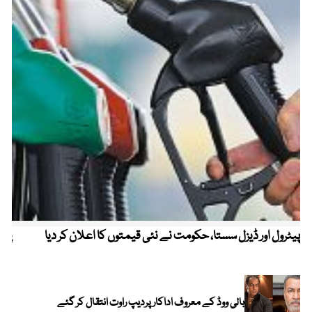
پیٹرول اور ڈیزل سستا، حکومت نے نئی قیمتوں کا اعلان کر دیا
پیٹ
بالی ووڈ کے معروف اداکار پردیپ راوت انتقال کر گئے