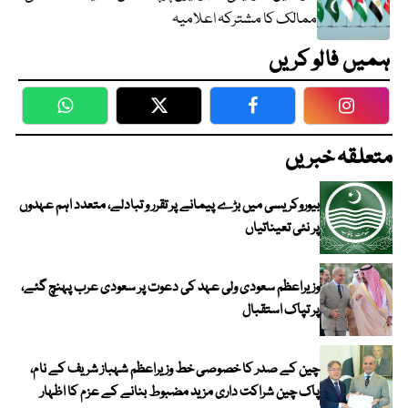
ممالک کا مشترکہ اعلامیہ
ہمیں فالو کریں
WhatsApp
Twitter
Facebook
Faceboo
متعلقہ خبریں
بیوروکریسی میں بڑے پیمانے پر تقرر و تبادلے، متعدد اہم عہدوں
پر نئی تعیناتیاں
وزیراعظم سعودی ولی عہد کی دعوت پر سعودی عرب پہنچ گئے،
پر تپاک استقبال
چین کے صدر کا خصوصی خط وزیراعظم شہباز شریف کے نام،
پاک چین شراکت داری مزید مضبوط بنانے کے عزم کا اظہار