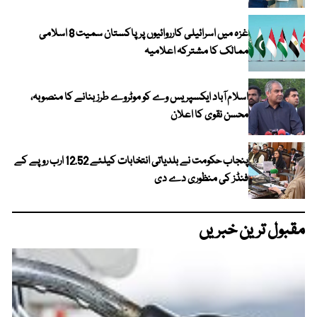
غزہ میں اسرائیلی کارروائیوں پر پاکستان سمیت 8 اسلامی
ممالک کا مشترکہ اعلامیہ
اسلام آباد ایکسپریس وے کو موٹروے طرز بنانے کا منصوبہ،
محسن نقوی کا اعلان
پنجاب حکومت نے بلدیاتی انتخابات کیلئے 12.52 ارب روپے کے
فنڈز کی منظوری دے دی
مقبول ترین خبریں