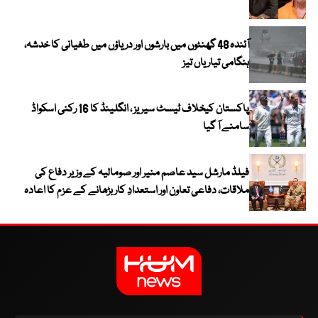
آئندہ 48 گھنٹوں میں بارشوں اور دریاؤں میں طغیانی کا خدشہ،
ہنگامی تیاریاں تیز
پاکستان کیخلاف ٹیسٹ سیریز ، انگلینڈ کا 16 رکنی اسکواڈ
سامنے آ گیا
فیلڈ مارشل سید عاصم منیر اور صومالیہ کے وزیر دفاع کی
ملاقات، دفاعی تعاون اور استعدادِ کار بڑھانے کے عزم کا اعادہ