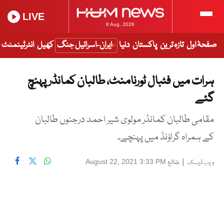
LIVE
8 Aug, 2026
صفحۂ اول
تازہ ترین
پاکستان
دنیا
ایران-اسرائیل جنگ
کھیل
انٹرٹینمنٹ
ہرات میں فٹبال ٹورنامنٹ، طالبان کمانڈر پہنچ
گئے
مقامی طالبان کمانڈر مولوی شیر احمد درجنوں طالبان
کے ہمراہ گراؤنڈ میں پہنچے۔
|
شائع
August 22, 2021 3:33 PM
ویب ڈیسک