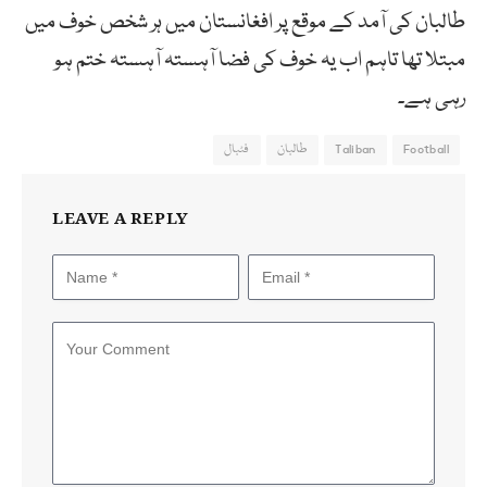
طالبان کی آمد کے موقع پر افغانستان میں ہر شخص خوف میں
مبتلا تھا تاہم اب یہ خوف کی فضا آہستہ آہستہ ختم ہو
رہی ہے۔
Football
Taliban
طالبان
فٹبال
LEAVE A REPLY