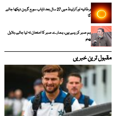
برطانیہ اور آئرلینڈ میں 27 سال بعد نایاب سورج گرہن دیکھا جائے
گا
ہم صبر کر رہے ہیں، ہمارے صبر کا امتحان نہ لیا جائے، بلاول
بھٹو
مقبول ترین خبریں