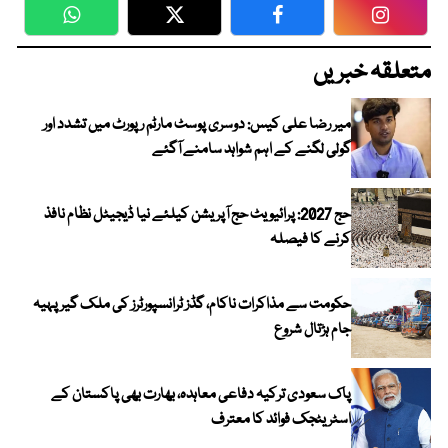
WhatsApp
Twitter
Facebook
Faceboo
متعلقہ خبریں
میر رضا علی کیس: دوسری پوسٹ مارٹم رپورٹ میں تشدد اور
گولی لگنے کے اہم شواہد سامنے آگئے
حج 2027: پرائیویٹ حج آپریشن کیلئے نیا ڈیجیٹل نظام نافذ
کرنے کا فیصلہ
حکومت سے مذاکرات ناکام، گڈز ٹرانسپورٹرز کی ملک گیر پہیہ
جام ہڑتال شروع
پاک سعودی ترکیہ دفاعی معاہدہ، بھارت بھی پاکستان کے
اسٹریٹجک فوائد کا معترف