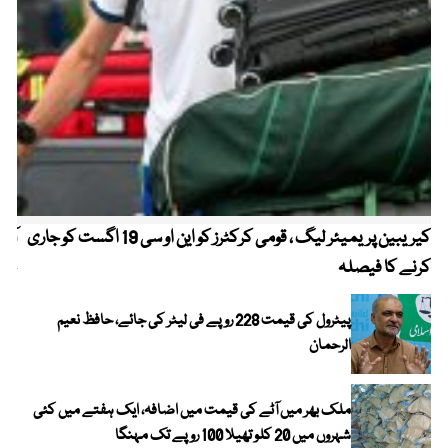
کیریبین پریمیئر لیگ ، قومی کرکٹرز کو این او سی 19 اگست کو جاری
آز
کرنے کا فیصلہ
چھی
پیٹرول کی قیمت 228 روپے فی لیٹر کی جائے، حافظ نعیم
الرحمان
ملک بھر میں آٹے کی قیمت میں اضافہ، ایک ہفتے میں کئی
شہروں میں 20 کلو تھیلا 100 روپے تک مہنگا