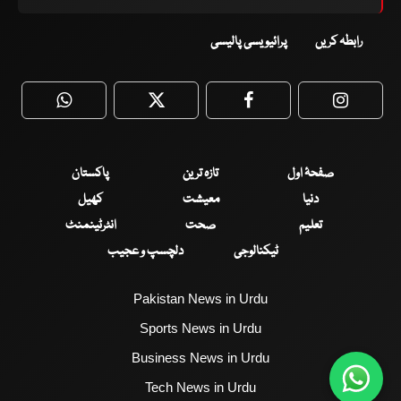
رابطہ کریں
پرائیویسی پالیسی
WhatsApp
Twitter
Facebook
Faceboo
صفحۂ اول
تازہ ترین
پاکستان
دنیا
معیشت
کھیل
تعلیم
صحت
انٹرٹینمنٹ
ٹیکنالوجی
دلچسپ و عجیب
Pakistan News in Urdu
Sports News in Urdu
Business News in Urdu
Tech News in Urdu