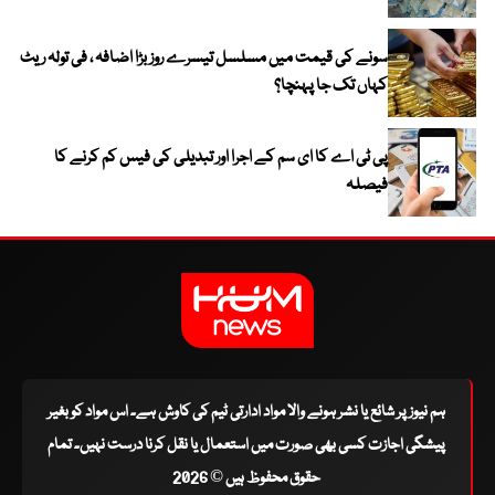
سونے کی قیمت میں مسلسل تیسرے روز بڑا اضافہ ، فی تولہ ریٹ
کہاں تک جا پہنچا؟
پی ٹی اے کا ای سم کے اجرا اور تبدیلی کی فیس کم کرنے کا
فیصلہ
ہم نیوز پر شائع یا نشر ہونے والا مواد ادارتی ٹیم کی کاوش ہے۔ اس مواد کو بغیر
پیشگی اجازت کسی بھی صورت میں استعمال یا نقل کرنا درست نہیں۔ تمام
حقوق محفوظ ہیں © 2026