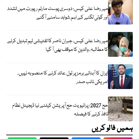
میر رضا علی کیس: دوسری پوسٹ مارٹم رپورٹ میں تشدد
اور گولی لگنے کے اہم شواہد سامنے آگئے
میر رضا علی کیس، جبران ناصر کا تفتیشی ٹیم تبدیل کرنے
کا مطالبہ، والدین کا موقف بھی آ گیا
ایران کا آبنائے ہرمز پر ٹول عائد کرنے کا منصوبہ نہیں،
امریکی نائب صدر
حج 2027: پرائیویٹ حج آپریشن کیلئے نیا ڈیجیٹل نظام
نافذ کرنے کا فیصلہ
ہمیں فالو کریں