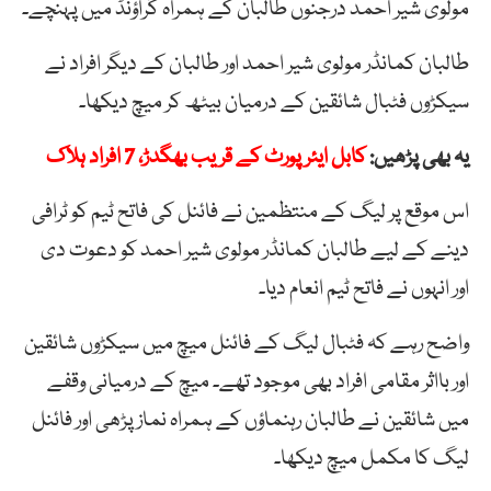
مولوی شیر احمد درجنوں طالبان کے ہمراہ گراؤنڈ میں پہنچے۔
طالبان کمانڈر مولوی شیر احمد اور طالبان کے دیگر افراد نے
سیکڑوں فٹبال شائقین کے درمیان بیٹھ کر میچ دیکھا۔
یہ بھی پڑھیں:
کابل ایئرپورٹ کے قریب بھگدڑ، 7 افراد ہلاک
اس موقع پر لیگ کے منتظمین نے فائنل کی فاتح ٹیم کو ٹرافی
دینے کے لیے طالبان کمانڈر مولوی شیر احمد کو دعوت دی
اور انہوں نے فاتح ٹیم انعام دیا۔
واضح رہے کہ فٹبال لیگ کے فائنل میچ میں سیکڑوں شائقین
اور بااثر مقامی افراد بھی موجود تھے۔ میچ کے درمیانی وقفے
میں شائقین نے طالبان رہنماؤں کے ہمراہ نماز پڑھی اور فائنل
لیگ کا مکمل میچ دیکھا۔