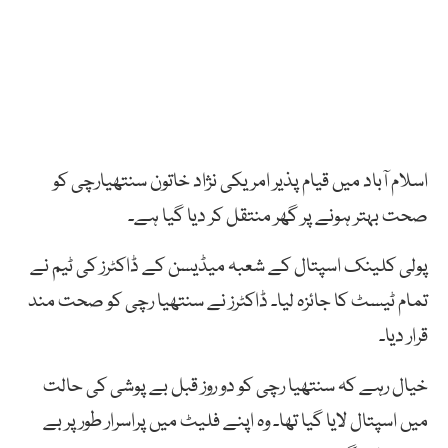
اسلام آباد میں قیام پذیر امریکی نژاد خاتون سنتھیارچی کو
صحت بہتر ہونے پر گھر منتقل کر دیا گیا ہے۔
پولی کلینک اسپتال کے شعبہ میڈیسن کے ڈاکٹرز کی ٹیم نے
تمام ٹیسٹ کا جائزہ لیا۔ ڈاکٹرز نے سنتھیا رچی کو صحت مند
قرار دیا۔
خیال رہے کہ سنتھیا رچی کو دو روز قبل بے پوشی کی حالت
میں اسپتال لایا گیا تھا۔ وہ اپنے فلیٹ میں پراسرار طور پر بے