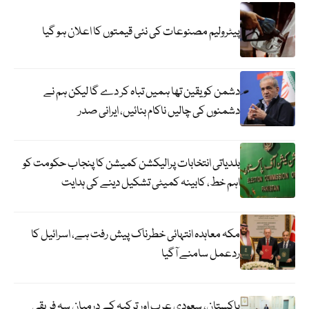
پیٹرولیم مصنوعات کی نئی قیمتوں کا اعلان ہو گیا
دشمن کو یقین تھا ہمیں تباہ کر دے گا لیکن ہم نے
دشمنوں کی چالیں ناکام بنائیں، ایرانی صدر
بلدیاتی انتخابات پرالیکشن کمیشن کا پنجاب حکومت کو
اہم خط، کابینہ کمیٹی تشکیل دینے کی ہدایت
مکہ معاہدہ انتہائی خطرناک پیش رفت ہے، اسرائیل کا
ردعمل سامنے آگیا
پاکستان، سعودی عرب اور ترکیہ کے درمیان سہ فریقی