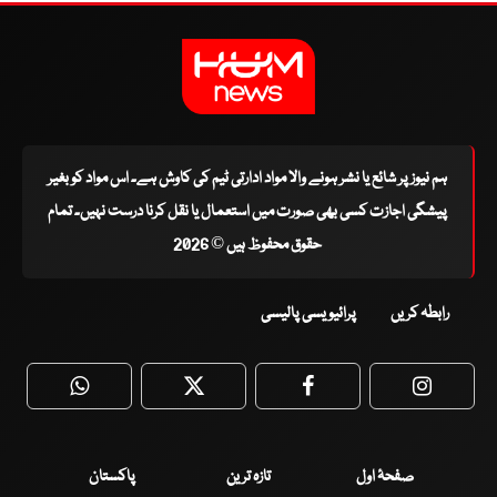
ہم نیوز پر شائع یا نشر ہونے والا مواد ادارتی ٹیم کی کاوش ہے۔ اس مواد کو بغیر
پیشگی اجازت کسی بھی صورت میں استعمال یا نقل کرنا درست نہیں۔ تمام
حقوق محفوظ ہیں © 2026
رابطہ کریں
پرائیویسی پالیسی
WhatsApp
Twitter
Facebook
Faceboo
صفحۂ اول
تازہ ترین
پاکستان