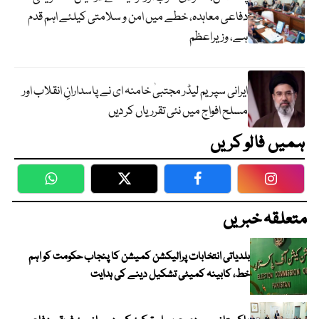
دفاعی معاہدہ، خطے میں امن و سلامتی کیلئے اہم قدم
ہے، وزیراعظم
ایرانی سپریم لیڈر مجتبیٰ خامنہ ای نے پاسدارانِ انقلاب اور
مسلح افواج میں نئی تقرریاں کر دیں
ہمیں فالو کریں
WhatsApp
Twitter
Facebook
Faceboo
متعلقہ خبریں
بلدیاتی انتخابات پرالیکشن کمیشن کا پنجاب حکومت کو اہم
خط، کابینہ کمیٹی تشکیل دینے کی ہدایت