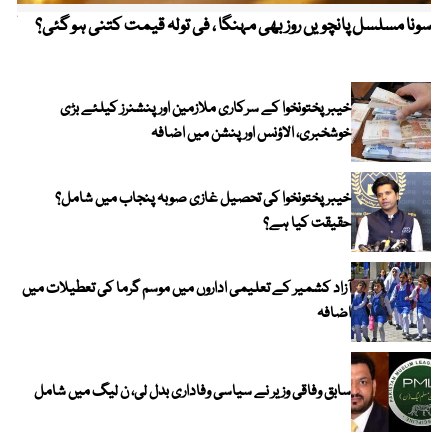
سونا مسلسل پانچویں روز بھی مہنگا ، فی تولہ قیمت کتنی ہو گئی؟
کولم
خیبرپختونخوا کے سرکاری ملازمین اور پنشنرز کیلئے بڑی
خوشخبری، الاؤنس اور پنشن میں اضافہ
خیبر پختونخوا کی تحصیل غازی صوبہ پنجاب میں شامل؟
حقیقت کیا ہے؟
آزاد کشمیر کے تعلیمی اداروں میں موسم گرما کی تعطیلات میں
اضافہ
سابق وفاقی وزیر نے سیاسی وفاداری بدل لی، ن لیگ میں شامل