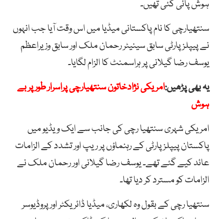
ہوش پائی گئی تھیں۔
سنتھیارچی کا نام پاکستانی میڈیا میں اس وقت آیا جب انہوں
نے پیپلزپارٹی سابق سینیٹر رحمان ملک اور سابق وزیراعظم
یوسف رضا گیلانی پر ہراسمنٹ کا الزام لگایا۔
یہ بھی پڑھیں:
امریکی نژادخاتون سنتھیارچی پراسرار طور پر بے
ہوش
امریکی شہری سنتھیا رچی کی جانب سے ایک ویڈیو میں
پاکستان پیپلز پارٹی کے رہنماؤں پر ریپ اور تشدد کے الزامات
عائد کیے گئے تھے۔ یوسف رضا گیلانی اور رحمان ملک نے
الزامات کو مسترد کر دیا تھا۔
سنتھیا رچی کے بقول وہ لکھاری، میڈیا ڈائریکٹر اور پروڈیوسر