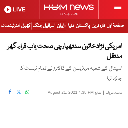
LIVE
11 Aug, 2026
صفحۂ اول
تازہ ترین
پاکستان
دنیا
ایران-اسرائیل جنگ
کھیل
انٹرٹینمنٹ
امریکی نژاد خاتون سنتھیارچی صحت یاب قرار، گھر
منتقل
اسپتال کے شعبہ میڈیسن کے ڈاکٹرز نے تمام ٹیسٹ کا
جائزہ لیا
|
شائع
August 21, 2021 4:38 PM
محمد ظریف