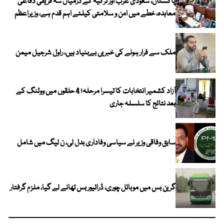
پاکستان، سعودی عرب اور ترکیہ کے درمیان سہ فریقی دفاعی
معاہدہ، خطے میں امن و سلامتی کیلئے اہم قدم ہے، وزیراعظم
ملک سے فرار ہونے کی خبریں بےبنیاد ہیں، راول شرجیل میمن
آزاد کشمیر انتخابات کا تیسرا مرحلہ؛ 4 حلقوں میں ووٹنگ کے
بعد نتائج کا سلسلہ جاری
سابق وفاقی وزیر نے سیاسی وفاداری بدل لی، ن لیگ میں شامل
گرین بس میں موبائل چوری، ڈرائیور بس تھانے لے گیا، ملزم گرفتار