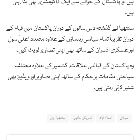
ہیں اور پاکستان کے حوالے سے ایک ڈاکومنٹری بھی بنا رہی
ہیں۔
سنتھیا نے گذشتہ دس سالوں کے دوران پاکستان میں قیام کے
دوران تقریباً تمام سیاسی رہنماؤں کے علاوہ متعدد اعلیٰ سول
اور عسکری افسران کے ساتھ بھی اپنی تصاویر ٹویٹ کیں۔
وہ پاکستان کے قبائلی علاقات، کشمیر کے علاوہ مختلف
سیاحتی مقامات پر حکام کے ساتھ اپنی تصاویر اور ویڈیوز بھی
شئیر کرتی رہتی ہیں۔
اسپتال
اسلام آباد
امریکی خاتون
سنتھیا رچی