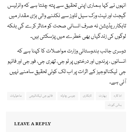
انہوں نے کہا ہماری اپنی تحقیق سے پتہ چلتا ہے کہ وائرلیس
گیجٹ اور نیٹ ورک سیل ٹاورز سے نکلنے والی بڑی مقدار میں
تابکار ریڈیشن نہ صرف انسانی صحت کو متاثر کرے گی بلکہ
لوگوں کی زندگیاں بھی خطرے میں پڑسکتی ہیں۔
دوسری جانب ہندوستانی وزارت مواصلات کا کہنا ہے کہ
انسانوں ، پرندوں اور درختوں پر ٹو جی، تھری جی، فور جی اور فائیو
جی ٹیکنالوجیز کے اثرات پر اب تک کوئی تحقیق سامنے نہیں
آئی ہے۔
اداکارہ
بھارت
تابکاری
جوہی چاولہ
فائیو جی ٹیکنالوجی
ماحولیات
ہائی کورٹ
LEAVE A REPLY