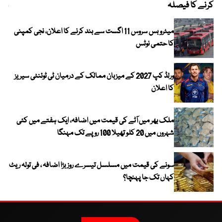
کرنے کا فیصلہ
چھی
میٹرو بس سروس 11 اگست سے بند کرنے کا اعلان، نجی کمپنی
کا حتمی نوٹس
ورلڈ کپ 2027 کے میزبان ممالک کے درمیان ٹی ٹوئنٹی سیریز
کا اعلان
ملک بھر میں آٹے کی قیمت میں اضافہ، ایک ہفتے میں کئی
شہروں میں 20 کلو تھیلا 100 روپے تک مہنگا
سونے کی قیمت میں مسلسل تیسرے روز بڑا اضافہ ، فی تولہ ریٹ
کہاں تک جا پہنچا؟