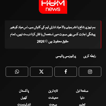
ہم نیوز پر شائع یا نشر ہونے والا مواد ادارتی ٹیم کی کاوش ہے۔ اس مواد کو بغیر
پیشگی اجازت کسی بھی صورت میں استعمال یا نقل کرنا درست نہیں۔ تمام
حقوق محفوظ ہیں © 2026
رابطہ کریں
پرائیویسی پالیسی
WhatsApp
Twitter
Facebook
Faceboo
صفحۂ اول
تازہ ترین
پاکستان
دنیا
معیشت
کھیل
تعلیم
صحت
انٹرٹینمنٹ