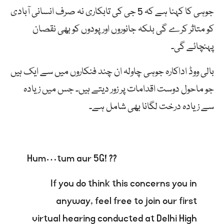
جوہی کا کہنا ہے کہ 5 جی کی تابکاری نہ صرف انسانی آبادی
کو متاثر کرے گی بلکہ جانوروں اور پودوں کو بھی نقصان
پہنچائے گی۔
بالی ووڈ اداکارہ جوہی چاولہ ان چند فنکاروں میں سے ایک ہیں
جو ماحول دوست اقدامات پر زور دیتے ہیں۔ جس میں زیادہ
سے زیادہ درخت لگانا بھی شامل ہے۔
Hum…tum aur 5G! ??
If you do think this concerns you in
anyway, feel free to join our first
virtual hearing conducted at Delhi High