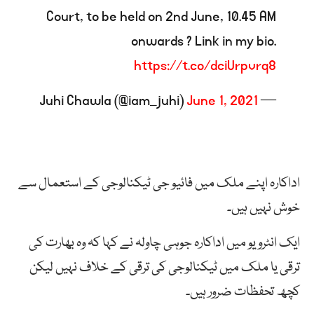
Court, to be held on 2nd June, 10.45 AM
onwards ? Link in my bio.
https://t.co/dciUrpvrq8
June 1, 2021
— Juhi Chawla (@iam_juhi)
اداکارہ اپنے ملک میں فائیو جی ٹیکنالوجی کے استعمال سے
خوش نہیں ہیں۔
ایک انٹرویو میں اداکارہ جوہی چاولہ نے کہا کہ وہ بھارت کی
ترقی یا ملک میں ٹیکنالوجی کی ترقی کے خلاف نہیں لیکن
کچھ تحفظات ضرور ہیں۔