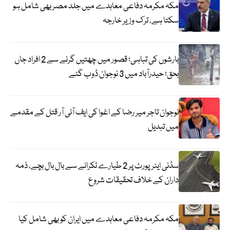
مکہ مکرمہ دفاعی معاہدے میں جلد مصر بھی شامل ہو
سکتا ہے، ترک وزیر خارجہ
بارشوں کی تباہی؛ قصور میں چھتیں گرنے سے 2 افراد جاں
بحق؛ حیدرآباد میں 3 نوجوان ڈوب گئے
نوجوان تاجر میر رضا کے اغوا کی ایف آئی آر قتل کے مقدمے
میں تبدیل
سڈنی ایئرپورٹ پر 2 طیارے ٹکرانے سے بال بال بچے، ذمہ
داران کے خلاف تحقیقات شروع
مکہ مکرمہ دفاعی معاہدے میں ایران کو بھی شامل کیا