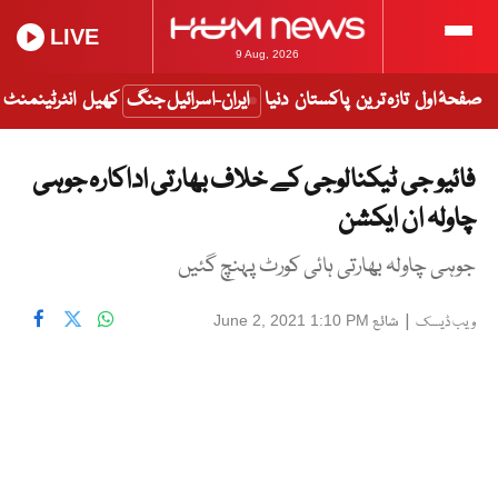
LIVE
9 Aug, 2026
صفحۂ اول
تازہ ترین
پاکستان
دنیا
ایران-اسرائیل جنگ
کھیل
انٹرٹینمنٹ
فائیو جی ٹیکنالوجی کے خلاف بھارتی اداکارہ جوہی
چاولہ ان ایکشن
جوہی چاولہ بھارتی ہائی کورٹ پہنچ گئیں
|
شائع
June 2, 2021 1:10 PM
ویب ڈیسک