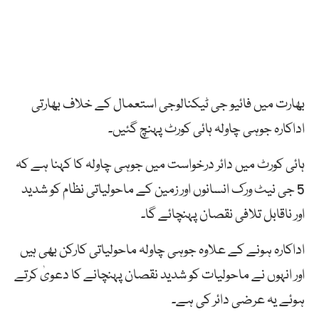
بھارت میں فائیو جی ٹیکنالوجی استعمال کے خلاف بھارتی
اداکارہ جوہی چاولہ ہائی کورٹ پہنچ گئیں۔
ہائی کورٹ میں دائر درخواست میں جوہی چاولہ کا کہنا ہے کہ
5 جی نیٹ ورک انسانوں اور زمین کے ماحولیاتی نظام کو شدید
اور ناقابل تلافی نقصان پہنچائے گا۔
اداکارہ ہونے کے علاوہ جوہی چاولہ ماحولیاتی کارکن بھی ہیں
اور انہوں نے ماحولیات کو شدید نقصان پہنچانے کا دعویٰ کرتے
ہوئے یہ عرضی دائر کی ہے۔