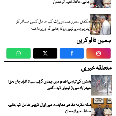
جائے، حافظ نعیم الرحمان
مکمل سفری دستاویزات کے حامل کسی مسافر کو
ایئرپورٹ پر نہیں روکا جائے گا، وزیر داخلہ
ہمیں فالو کریں
WhatsApp
Twitter
Facebook
Faceboo
متعلقہ خبریں
بارشوں کی تباہی؛ قصور میں چھتیں گرنے سے 2 افراد جاں بحق؛
حیدرآباد میں 3 نوجوان ڈوب گئے
مکہ مکرمہ دفاعی معاہدے میں ایران کو بھی شامل کیا جائے،
حافظ نعیم الرحمان