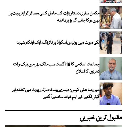
مکمل سفری دستاویزات کے حامل کسی مسافر کو ایئرپورٹ پر
نہیں روکا جائے گا، وزیر داخلہ
لکی مروت میں پولیس اسکواڈ پر فائرنگ، ایک اہلکار شہید
جماعت اسلامی کا 16 اگست سے ملک بھر میں بیک وقت
دھرنوں کا اعلان
میر رضا علی کیس: دوسری پوسٹ مارٹم رپورٹ میں تشدد اور
گولی لگنے کے اہم شواہد سامنے آگئے
مقبول ترین خبریں