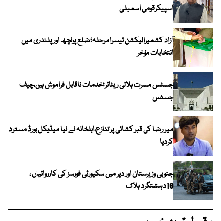
اسپیکرقومی اسمبلی
آزاد کشمیرالیکشن تیسرا مرحلہ؛ضلع پونچھ اور پلندری میں
انتخابات مؤخر
جسٹس مسرت ہلالی ریٹائر؛خدمات ناقابل فراموش ہیں،چیف
جسٹس
میر رضا کی قبر کشائی پر تنازع،اہلخانہ نے نیا میڈیکل بورڈ مسترد
کردیا
جنوبی وزیرستان اور دیر میں سکیورٹی فورسز کی کارروائیاں ،
10دہشتگرد ہلاک