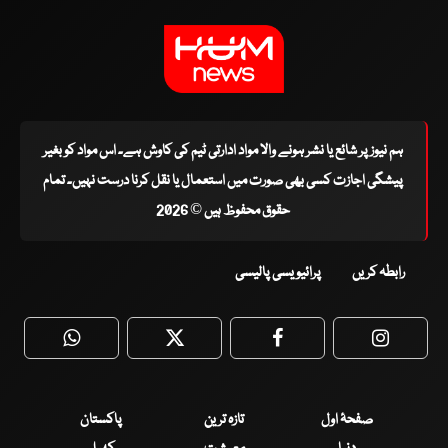
ہم نیوز پر شائع یا نشر ہونے والا مواد ادارتی ٹیم کی کاوش ہے۔ اس مواد کو بغیر
پیشگی اجازت کسی بھی صورت میں استعمال یا نقل کرنا درست نہیں۔ تمام
حقوق محفوظ ہیں © 2026
رابطہ کریں
پرائیویسی پالیسی
WhatsApp
Twitter
Facebook
Faceboo
صفحۂ اول
تازہ ترین
پاکستان