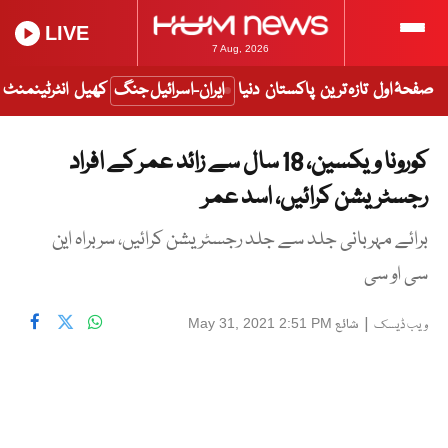
LIVE
7 Aug, 2026
صفحۂ اول
تازہ ترین
پاکستان
دنیا
ایران-اسرائیل جنگ
کھیل
انٹرٹینمنٹ
کورونا ویکسین، 18 سال سے زائد عمر کے افراد
رجسٹریشن کرائیں، اسد عمر
برائے مہربانی جلد سے جلد رجسٹریشن کرائیں، سربراہ این
سی او سی
|
شائع
May 31, 2021 2:51 PM
ویب ڈیسک