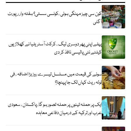
کون سی چیز مہنگی ہوئی ،کونسی سستی؟ ہفتہ وار رپورٹ
آگئی
پہلے اپنی پھر دوسری لیگ ، کرکٹ آسٹریلیا نے کھلاڑیوں
کیلئے نئی پالیسی نافذ کر دی
سونے کی قیمت میں مسلسل تیسرے روز بڑا اضافہ ، فی
تولہ ریٹ کہاں تک جا پہنچا؟
ایک پر حملہ تینوں پر حملہ تصور ہو گا، پاکستان ، سعودی
عرب اور ترکیہ کے درمیان دفاعی معاہدہ