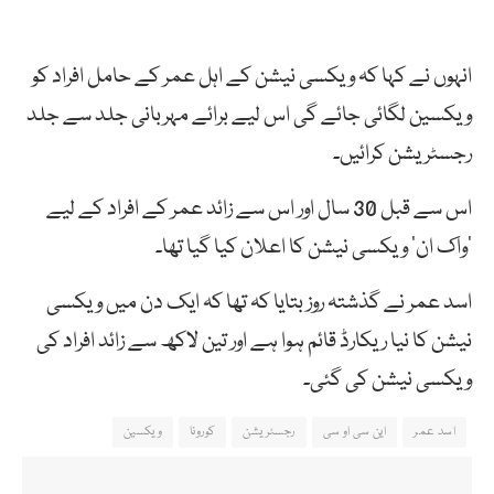
انہوں نے کہا کہ ویکسی نیشن کے اہل عمر کے حامل افراد کو
ویکسین لگائی جائے گی اس لیے برائے مہربانی جلد سے جلد
رجسٹریشن کرائیں۔
اس سے قبل 30 سال اور اس سے زائد عمر کے افراد کے لیے
‘واک ان’ ویکسی نیشن کا اعلان کیا گیا تھا۔
اسد عمر نے گذشتہ روز بتایا کہ تھا کہ ایک دن میں ویکسی
نیشن کا نیا ریکارڈ قائم ہوا ہے اور تین لاکھ سے زائد افراد کی
ویکسی نیشن کی گئی۔
اسد عمر
این سی او سی
رجسٹریشن
کورونا
ویکسین