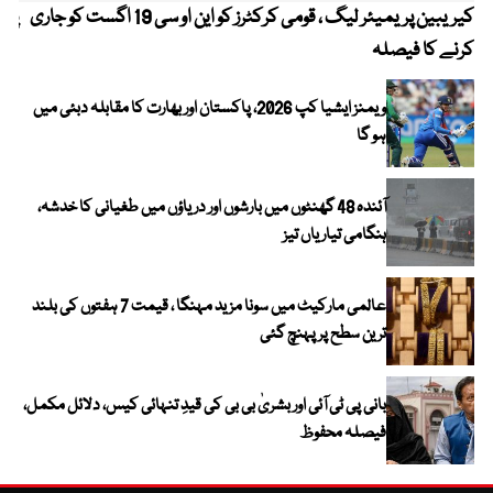
کیریبین پریمیئر لیگ ، قومی کرکٹرز کو این او سی 19 اگست کو جاری
پیٹ
کرنے کا فیصلہ
ویمنز ایشیا کپ 2026، پاکستان اور بھارت کا مقابلہ دبئی میں
ہو گا
آئندہ 48 گھنٹوں میں بارشوں اور دریاؤں میں طغیانی کا خدشہ،
ہنگامی تیاریاں تیز
عالمی مارکیٹ میں سونا مزید مہنگا ، قیمت 7 ہفتوں کی بلند
ترین سطح پر پہنچ گئی
بانی پی ٹی آئی اور بشریٰ بی بی کی قیدِ تنہائی کیس، دلائل مکمل،
فیصلہ محفوظ