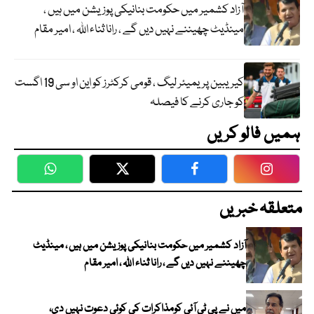
آزاد کشمیر میں حکومت بنانیکی پوزیشن میں ہیں ،
مینڈیٹ چھیننے نہیں دیں گے ، رانا ثناء اللہ ، امیر مقام
کیریبین پریمیئر لیگ ، قومی کرکٹرز کو این او سی 19 اگست
کو جاری کرنے کا فیصلہ
ہمیں فالو کریں
WhatsApp
Twitter
Facebook
Faceboo
متعلقہ خبریں
آزاد کشمیر میں حکومت بنانیکی پوزیشن میں ہیں ، مینڈیٹ
چھیننے نہیں دیں گے ، رانا ثناء اللہ ، امیر مقام
میں نے پی ٹی آئی کومذاکرات کی کوئی دعوت نہیں دی،