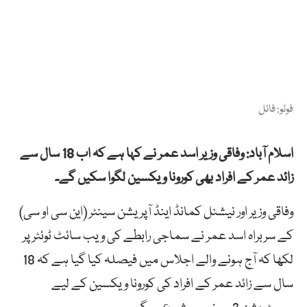
فوٹو: فائل
اسلام آباد: وفاقی وزیر اسد عمر نے کہا ہے کہ اب 18 سال سے
زائد عمر کے افراد بھی کورونا ویکسین لگوا سکیں گے۔
وفاقی وزیر اور نیشنل کمانڈ اینڈ آپریشن سینٹر (این سی او سی)
کے سربراہ اسد عمر نے سماجی رابطے کی ویب سائٹ ٹوئٹر پر
لکھا کہ آج ہونے والے اجلاس میں فیصلہ کیا گیا ہے کہ 18
سال سے زائد عمر کے افراد کی کورونا ویکسین کے لیے