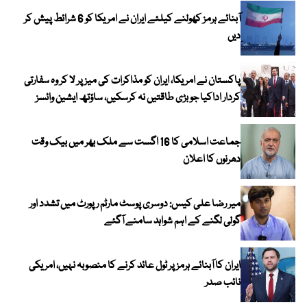
آبنائے ہرمز کھولنے کیلئے ایران نے امریکا کو 6 شرائط پیش کر
دیں
پاکستان نے امریکا، ایران کو مذاکرات کی میز پر لا کر وہ سفارتی
کردار اداکیا جو بڑی طاقتیں نہ کرسکیں، ساؤتھ ایشین وائسز
جماعت اسلامی کا 16 اگست سے ملک بھر میں بیک وقت
دھرنوں کا اعلان
میر رضا علی کیس: دوسری پوسٹ مارٹم رپورٹ میں تشدد اور
گولی لگنے کے اہم شواہد سامنے آگئے
ایران کا آبنائے ہرمز پر ٹول عائد کرنے کا منصوبہ نہیں، امریکی
نائب صدر