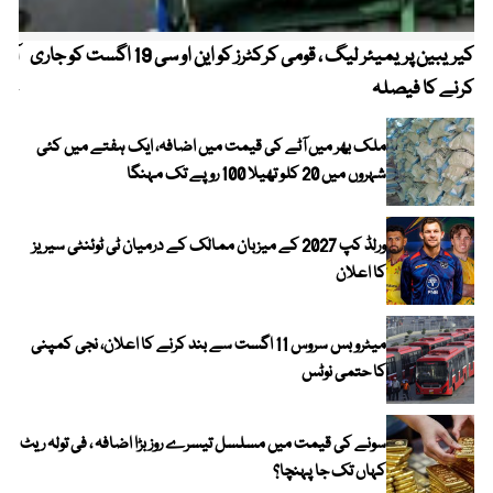
کیریبین پریمیئر لیگ ، قومی کرکٹرز کو این او سی 19 اگست کو جاری
آز
کرنے کا فیصلہ
چھی
ملک بھر میں آٹے کی قیمت میں اضافہ، ایک ہفتے میں کئی
شہروں میں 20 کلو تھیلا 100 روپے تک مہنگا
ورلڈ کپ 2027 کے میزبان ممالک کے درمیان ٹی ٹوئنٹی سیریز
کا اعلان
میٹرو بس سروس 11 اگست سے بند کرنے کا اعلان، نجی کمپنی
کا حتمی نوٹس
سونے کی قیمت میں مسلسل تیسرے روز بڑا اضافہ ، فی تولہ ریٹ
کہاں تک جا پہنچا؟