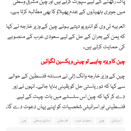
پاک رکھنے کے لیے سپورٹ کرتے ہیں اور چین مشرق وسطیٰ
میں جوہری ہتھیاروں کے عدم پھیلاؤ کا بھی مطالبہ کرتا ہے۔
العربیہ ٹی وی کو انٹرویو دیتے ہوئے چین کے وزیر خارجہ نے کہا
کہ یمن کے بحران کے حل کے لیے سعودی عرب کے منصوبے
کی حمایت کرتے ہیں۔
چین کا ویزہ چاہیے تو چینی ویکسین لگوائیں
چین کے وزیر خارجہ وانگ ژئی نے مسئلہ فلسطین کے حوالے
سے کہا کہ دو ریاستی حل کو یقینی بنایا جائے۔ انہوں نے زور
دے کر کہا کہ چین اس سلسلے میں بات چیت کے لیے
فلسطینی اور اسرائیلی شخصیات کو اپنے یہاں دعوت دے گا۔
اسرائیل
چین
سعودی عرب
فلسطین
مشرق وسطیٰ
یمن