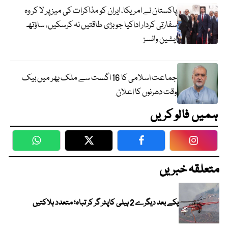
پاکستان نے امریکا، ایران کو مذاکرات کی میز پر لا کر وہ
سفارتی کردار اداکیا جو بڑی طاقتیں نہ کرسکیں، ساؤتھ
ایشین وائسز
جماعت اسلامی کا 16 اگست سے ملک بھر میں بیک
وقت دھرنوں کا اعلان
ہمیں فالو کریں
WhatsApp
Twitter
Facebook
Faceboo
متعلقہ خبریں
یکے بعد دیگرے 2 ہیلی کاپٹر گر کر تباہ؛ متعدد ہلاکتیں