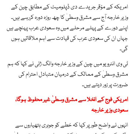
امریکہ کے مؤقر جریدے دی ڈپلومیٹ کے مطابق چین کے
وزیر خارجہ آج سے مشرق وسطیٰ کا چھ روزہ دورہ کررہے ہیں۔
اپنے دورے کے پہلے مرحلے میں وہ سعودی عرب پہنچے ہیں
جہاں ان کی سعودی عرب کی قیادت سے اہم ملاقاتیں ہوں
گی۔
ٹی وی انٹرویو میں چین کے وزیر خارجہ وانگ ژئی نے کہا کہ ہم
مشرق وسطیٰ کے ممالک کے درمیان متبادل احترام کی
ضرورت پر زور دیتے ہیں۔
امریکی فوج کے انخلا سے مشرق وسطیٰ غیر محفوظ ہوگا،
سعودی وزیر خارجہ
انہوں نے واضح طور پر کہا کہ خطے کو جوہری ہتھیاروں سے