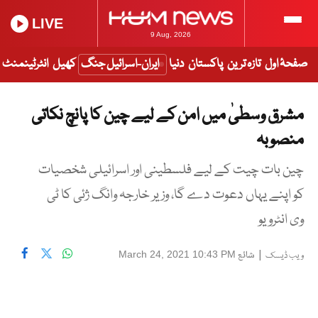
LIVE
9 Aug, 2026
صفحۂ اول
تازہ ترین
پاکستان
دنیا
ایران-اسرائیل جنگ
کھیل
انٹرٹینمنٹ
مشرق وسطیٰ میں امن کے لیے چین کا پانچ نکاتی
منصوبہ
چین بات چیت کے لیے فلسطینی اور اسرائیلی شخصیات
کو اپنے یہاں دعوت دے گا، وزیر خارجہ وانگ ژئی کا ٹی
وی انٹرویو
|
شائع
March 24, 2021 10:43 PM
ویب ڈیسک