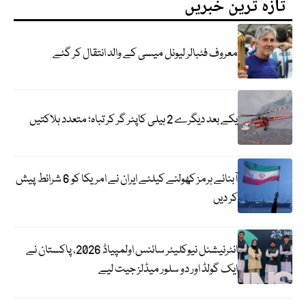
تازہ ترین خبریں
معروف فٹبالر لیونل میسی کے والد انتقال کر گئے
یکے بعد دیگرے 2 ہیلی کاپٹر گر کر تباہ؛ متعدد ہلاکتیں
آبنائے ہرمز کھولنے کیلئے ایران نے امریکا کو 6 شرائط پیش
کر دیں
انٹرنیشنل نیوکلیئر سائنس اولمپیاڈ 2026، پاکستان نے
ایک گولڈ اور دو سلور میڈلز جیت لیے