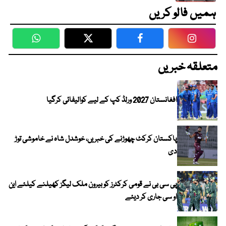
ہمیں فالو کریں
WhatsApp
Twitter
Facebook
Faceboo
متعلقہ خبریں
افغانستان 2027 ورلڈ کپ کے لیے کوالیفائی کرگیا
پاکستان کرکٹ چھوڑنے کی خبریں، خوشدل شاہ نے خاموشی توڑ
دی
پی سی بی نے قومی کرکٹرز کو بیرون ملک لیگز کھیلنے کیلئے این
او سی جاری کر دیئے