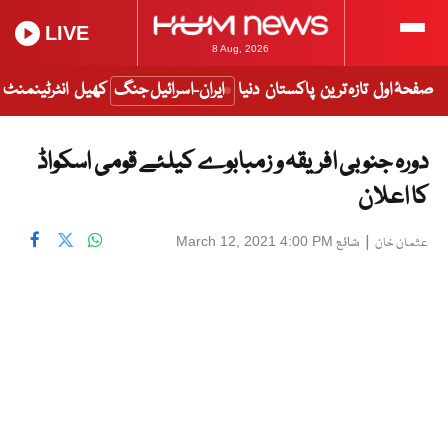
LIVE
8 Aug, 2026
صفحۂ اول
تازہ ترین
پاکستان
دنیا
ایران-اسرائیل جنگ
کھیل
انٹرٹینمنٹ
دورہ جنوبی افریقہ و زمبابوے کیلئے قومی اسکواڈ
کا اعلان
|
شائع
March 12, 2021 4:00 PM
عثمان خان