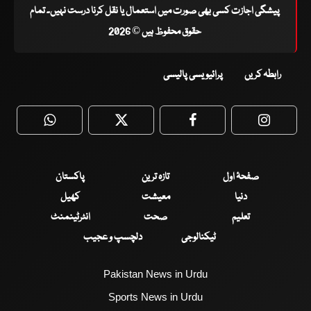
پیشگی اجازت کسی بھی صورت میں استعمال یا نقل کرنا درست نہیں۔ تمام
حقوق محفوظ ہیں © 2026
رابطہ کریں
پرائیویسی پالیسی
WhatsApp
Twitter
Facebook
Faceboo
صفحۂ اول
تازہ ترین
پاکستان
دنیا
معیشت
کھیل
تعلیم
صحت
انٹرٹینمنٹ
ٹیکنالوجی
دلچسپ و عجیب
Pakistan News in Urdu
Sports News in Urdu