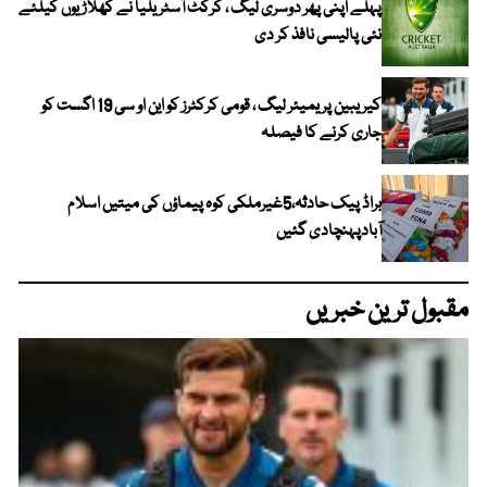
پہلے اپنی پھر دوسری لیگ ، کرکٹ آسٹریلیا نے کھلاڑیوں کیلئے
نئی پالیسی نافذ کر دی
کیریبین پریمیئر لیگ ، قومی کرکٹرز کو این او سی 19 اگست کو
جاری کرنے کا فیصلہ
براڈ پیک حادثہ،5غیرملکی کوہ پیماؤں کی میتیں اسلام
آبادپہنچادی گئیں
مقبول ترین خبریں