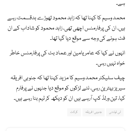
ہے۔
محمد وسیم کا کہنا تھا کہ زاہد محمود تھوڑے بدقسمت رہے
ہیں، ان کی پرفارمنس اچھی تھی، زاہد محمود کو شاداب کے ان
فٹ ہونے کی وجہ سے موقع دیا گیا تھا۔
انہوں نے کہا کہ عامر یامین اور عماد بٹ کی پرفارمنس خاطر
خواہ نہیں رہی۔
چیف سلیکٹر محمد وسیم کا مزید کہنا تھا کہ جنوبی
افریقہ
سیریز
بہترین
رہی،
نئے
لڑکوں
کو
موقع
دیا
جنہوں
نے
پرفارم
کیا،
تین
ورلڈ
کپ
آرہے
ہیں
ان
کو
دیکھ
کر
ٹیم
بنا
رہے
ہیں۔
ٹی ٹوئنٹی
جنوبی افریقہ
کرکٹ