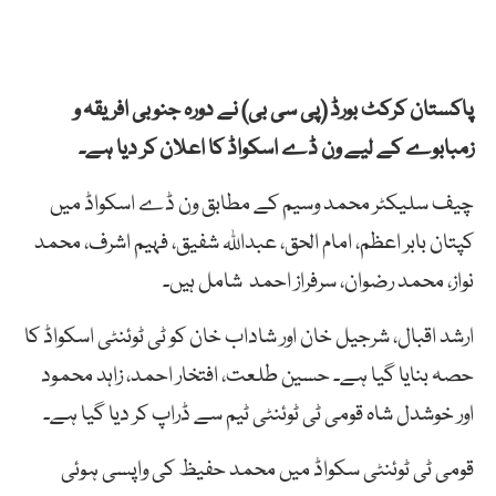
پاکستان کرکٹ بورڈ (پی سی بی) نے دورہ جنوبی افریقہ و
زمبابوے کے لیے ون ڈے اسکواڈ کا اعلان کر دیا ہے۔
چیف
سلیکٹر
محمد
وسیم
کے
مطابق
ون
ڈے
اسکواڈ
میں
کپتان
بابر
اعظم، ا
مام
ا
لحق،
عبداللہ
شفیق،
فہیم
ا
شرف،
محمد
نواز،
محمد
رضوان،
سرفراز
احمد
شامل
ہیں۔
ارشد اقبال، شرجیل خان اور شاداب خان کو ٹی ٹوئنٹی اسکواڈ کا
حصہ بنایا گیا ہے۔ حسین طلعت، افتخار احمد، زاہد محمود
اور خوشدل شاہ قومی ٹی ٹوئنٹی ٹیم سے ڈراپ کر دیا گیا ہے۔
قومی
ٹی
ٹ
وئنٹی
سکواڈ
میں
محمد
حفیظ
کی
واپسی ہوئی