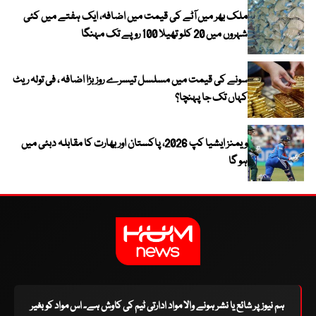
ملک بھر میں آٹے کی قیمت میں اضافہ، ایک ہفتے میں کئی
شہروں میں 20 کلو تھیلا 100 روپے تک مہنگا
سونے کی قیمت میں مسلسل تیسرے روز بڑا اضافہ ، فی تولہ ریٹ
کہاں تک جا پہنچا؟
ویمنز ایشیا کپ 2026، پاکستان اور بھارت کا مقابلہ دبئی میں
ہو گا
ہم نیوز پر شائع یا نشر ہونے والا مواد ادارتی ٹیم کی کاوش ہے۔ اس مواد کو بغیر