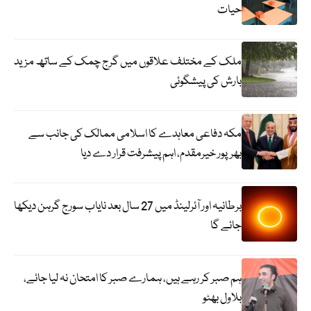
حیات
ملک کے مختلف علاقوں میں گرج چمک کے ساتھ مزید
بارش کی پیشگوئی
مکہ دفاعی معاہدے کا اسلامی ممالک کی جانب سے
بھرپور خیرمقدم، اہم پیشرفت قرار دے دیا
برطانیہ اور آئرلینڈ میں 27 سال بعد نایاب سورج گرہن دیکھا
جائے گا
ہم صبر کر رہے ہیں، ہمارے صبر کا امتحان نہ لیا جائے،
بلاول بھٹو