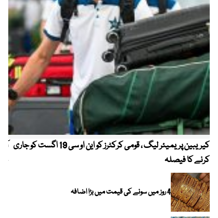
کیریبین پریمیئر لیگ ، قومی کرکٹرز کو این او سی 19 اگست کو جاری
آز
کرنے کا فیصلہ
چھی
4 روز میں سونے کی قیمت میں بڑا اضافہ