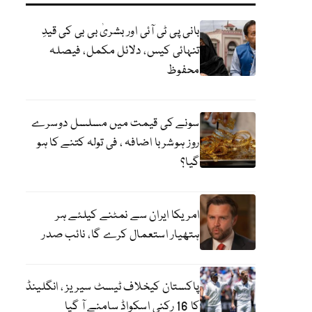
بانی پی ٹی آئی اور بشریٰ بی بی کی قیدِ
تنہائی کیس، دلائل مکمل، فیصلہ
محفوظ
سونے کی قیمت میں مسلسل دوسرے
روز ہوشربا اضافہ ، فی تولہ کتنے کا ہو
گیا؟
امریکا ایران سے نمٹنے کیلئے ہر
ہتھیار استعمال کرے گا، نائب صدر
پاکستان کیخلاف ٹیسٹ سیریز ، انگلینڈ
کا 16 رکنی اسکواڈ سامنے آ گیا