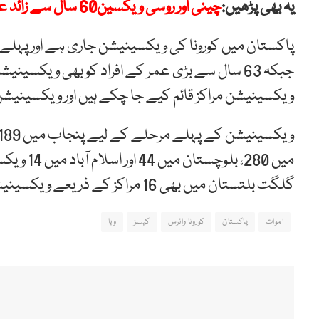
یہ بھی پڑھیں:
چینی اور روسی ویکسین60 سال سے زائد عمر کے افراد کیلئے مؤثر
پاکستان میں کورونا کی ویکسینیشن جاری ہے اور پہلے م
جبکہ 63 سال سے بڑی عمر کے افراد کو بھی ویکس
ویکسینیشن مراکز قائم کیے جا چکے ہیں اور ویکسینیشن 
گلگت بلتستان میں بھی 16 مراکز کے ذریعے ویکسینیشن کی جائے گی۔
اموات
پاکستان
کورونا وائرس
کیسز
وبا