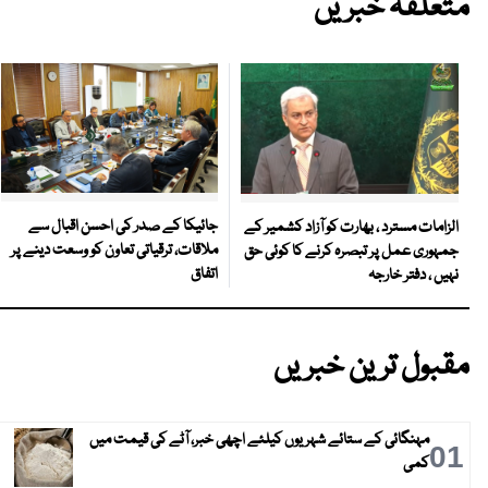
متعلقہ خبریں
جائیکا کے صدر کی احسن اقبال سے
الزامات مسترد ، بھارت کو آزاد کشمیر کے
ملاقات، ترقیاتی تعاون کو وسعت دینے پر
جمہوری عمل پر تبصرہ کرنے کا کوئی حق
اتفاق
نہیں ، دفتر خارجہ
مقبول ترین خبریں
مہنگائی کے ستائے شہریوں کیلئے اچھی خبر، آٹے کی قیمت میں
01
کمی