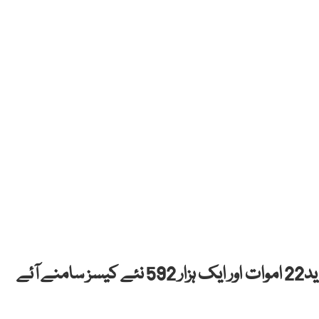
عالمی وبا کورونا وائرس کے سبب پاکستان میں مزید22 اموات اور ایک ہزار 592 نئے کیسز سامنے آئے