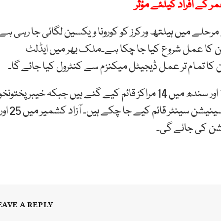
رحلے میں ہیلتھ ورکرز کو کورونا ویکسین لگائی جا رہی ہے
ینیشن کا عمل شروع کیا جا چکا ہے۔ملک بھر میں ایڈلٹ
کا تمام تر عمل ڈیجیٹل میکنزم سے کنٹرول کیا جائے گا۔
ویکسینیشن کے پہلے مرحلے کے لیے پنجاب میں 189 اور سندھ میں 14 مراکز قائم کیے گئے ہیں جبکہ خیبر پختونخ
میں 280، بلوچستان میں 44 اور اسلام آباد میں 14 ویکسینیشن سینٹر قائم کیے جا چکے ہیں۔ آزاد کشمیر میں 5
EAVE A REPLY