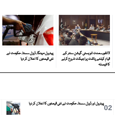
لاانفورسمنٹ انویسٹی گیشن سنٹر کے
پیٹرول مہنگا، ڈیزل سستا، حکومت نے
قیام کیلئے پائلٹ پراجیکٹ شروع کرنے
نئی قیمتوں کا اعلان کر دیا
کا فیصلہ
پیٹرول اور ڈیزل سستا، حکومت نے نئی قیمتوں کا اعلان کر دیا
3
02