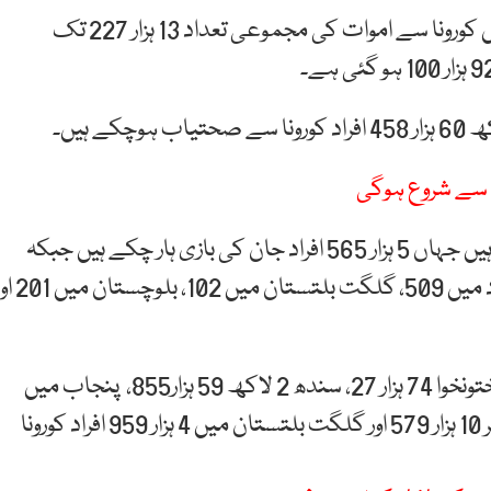
نیشنل کمانڈ اینڈ کنٹرول سینٹر کے مطابق پاکستان میں کورونا سے اموات کی مجموعی تعداد 13 ہزار 227 تک
کورونا کے سبب سب سے زیادہ اموات پنجاب میں ہوئی ہیں جہاں 5 ہزار 565 افراد جان کی بازی ہار چکے ہیں جبکہ
سندھ میں 4 ہزار 426، خیبر پختونخوا 2 ہزار 113، اسلام آباد میں 509، گلگت بلتس
اسلام آباد میں کورونا کیسزکی تعداد 45 ہزار 740، خیبر پختونخوا 74 ہزار 27، سندھ 2 لاکھ 59 ہزار855، پنجاب میں
ایک لاکھ 77 ہزار823، بلوچستان 19 ہزار117، آزاد کشمیر 10 ہزار 579 اور گلگت بلتستان میں 4 ہزار 959 افراد کورونا