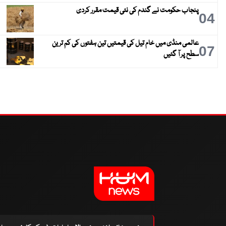
پنجاب حکومت نے گندم کی نئی قیمت مقرر کردی
04
عالمی منڈی میں خام تیل کی قیمتیں تین ہفتوں کی کم ترین
07
سطح پر آ گئیں