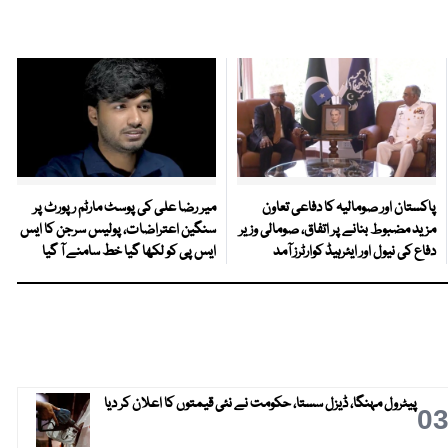
پاکستان اور صومالیہ کا دفاعی تعاون
میر رضا علی کی پوسٹ مارٹم رپورٹ پر
مزید مضبوط بنانے پر اتفاق، صومالی وزیر
سنگین اعتراضات، پولیس سرجن کا ایس
دفاع کی نیول اور ایئرہیڈ کوارٹرز آمد
ایس پی کو لکھا گیا خط سامنے آ گیا
پیٹرول مہنگا، ڈیزل سستا، حکومت نے نئی قیمتوں کا اعلان کر دیا
0