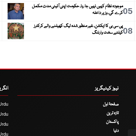
موجودہ نظام کہیں نہیں جا رہا، حکومت اپنی آئینی مدت مکمل
6
05
کرے گی، وزیر داخلہ
پی سی بی کا ایکشن، غیر منظور شدہ لیگ کھیلنے والے کرکٹرز
9
08
کیلئے سخت وارننگ
نیوز کیٹیگریز
انگر
صفحۂ اول
Urdu
تازہ ترین
Urdu
پاکستان
Urdu
دنیا
Urdu