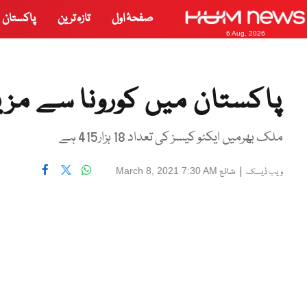
صفحۂ اول
تازہ ترین
پاکستان
6 Aug, 2026
پاکستان میں کورونا سے مزید22 امو
ملک بھرمیں ایکٹو کیسز کی تعداد 18 ہزار415 ہے
|
شائع
March 8, 2021 7:30 AM
ویب ڈیسک