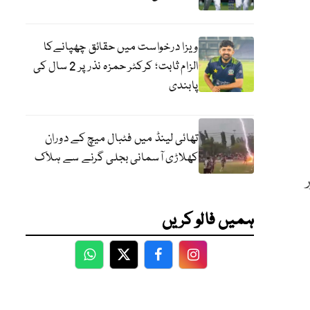
ویزا درخواست میں حقائق چھپانےکا
الزام ثابت؛ کرکٹر حمزہ نذر پر 2 سال کی
پابندی
تھائی لینڈ میں فٹبال میچ کے دوران
کھلاڑی آسمانی بجلی گرنے سے ہلاک
تان میں 102، بلوچستان میں 201 اور
ہمیں فالو کریں
WhatsApp
Twitter
Facebook
Facebook