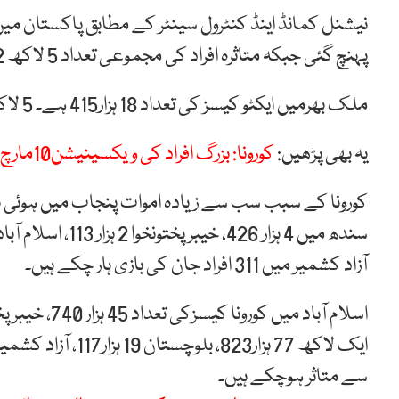
پہنچ گئی جبکہ متاثرہ افراد کی مجموعی تعداد 5 لاکھ 92 ہزار 100 ہو گئی ہے۔
ملک بھرمیں ایکٹو کیسز کی تعداد 18 ہزار415 ہے۔ 5 لاکھ 60 ہزار 458 افراد کورونا سے صحتیاب ہوچکے ہیں۔
یہ بھی پڑھیں:
کورونا: بزرگ افراد کی ویکسینیشن10مارچ سے شروع ہوگی
آزاد کشمیر میں 311 افراد جان کی بازی ہار چکے ہیں۔
سے متاثر ہوچکے ہیں۔