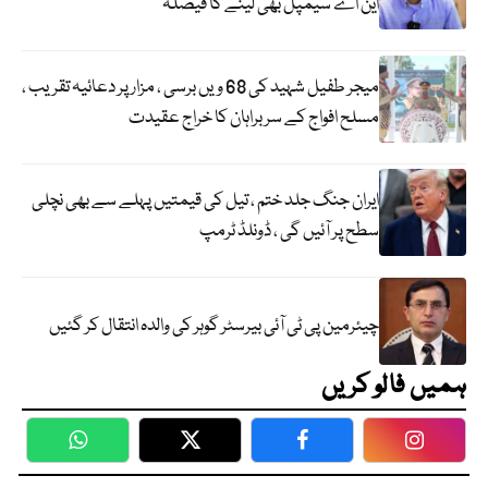
این اے سیمپل بھی لینے کا فیصلہ
میجر طفیل شہید کی 68 ویں برسی ، مزار پر دعائیہ تقریب ،
مسلح افواج کے سربراہان کا خراج عقیدت
ایران جنگ جلد ختم ، تیل کی قیمتیں پہلے سے بھی نچلی
سطح پر آئیں گی ، ڈونلڈ ٹرمپ
چیئرمین پی ٹی آئی بیرسٹر گوہر کی والدہ انتقال کر گئیں
ہمیں فالو کریں
WhatsApp
Twitter
Facebook
Faceboo