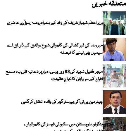
متعلقہ خبریں
وزیر اعظم شہباز شریف کی وفد کے ہمراہ روضہ رسولؐ پر حاضری
میر رضا کی قبر کشائی کی کارروائی شروع ، والدین کے ڈی این اے
سیمپل بھی لینے کا فیصلہ
میجر طفیل شہید کی 68 ویں برسی ، مزار پر دعائیہ تقریب ، مسلح
افواج کے سربراہان کا خراج عقیدت
چیئرمین پی ٹی آئی بیرسٹر گوہر کی والدہ انتقال کر گئیں
ہنگو اور بلوچستان میں سکیورٹی فورسز کی کارروائیاں ،