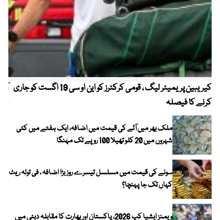
کیریبین پریمیئر لیگ ، قومی کرکٹرز کو این او سی 19 اگست کو جاری
آز
کرنے کا فیصلہ
چھی
ملک بھر میں آٹے کی قیمت میں اضافہ، ایک ہفتے میں کئی
شہروں میں 20 کلو تھیلا 100 روپے تک مہنگا
سونے کی قیمت میں مسلسل تیسرے روز بڑا اضافہ ، فی تولہ ریٹ
کہاں تک جا پہنچا؟
ویمنز ایشیا کپ 2026، پاکستان اور بھارت کا مقابلہ دبئی میں