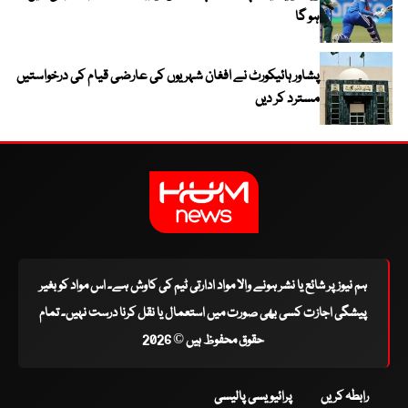
ہو گا
پشاور ہائیکورٹ نے افغان شہریوں کی عارضی قیام کی درخواستیں
مسترد کر دیں
ہم نیوز پر شائع یا نشر ہونے والا مواد ادارتی ٹیم کی کاوش ہے۔ اس مواد کو بغیر
پیشگی اجازت کسی بھی صورت میں استعمال یا نقل کرنا درست نہیں۔ تمام
حقوق محفوظ ہیں © 2026
رابطہ کریں
پرائیویسی پالیسی