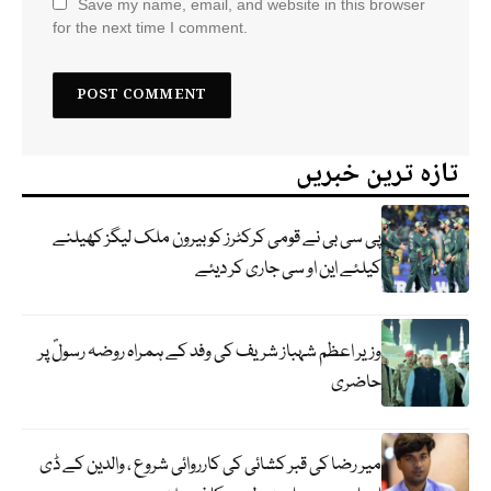
Save my name, email, and website in this browser
for the next time I comment.
تازہ ترین خبریں
پی سی بی نے قومی کرکٹرز کو بیرون ملک لیگز کھیلنے
کیلئے این او سی جاری کر دیئے
وزیر اعظم شہباز شریف کی وفد کے ہمراہ روضہ رسولؐ پر
حاضری
میر رضا کی قبر کشائی کی کارروائی شروع ، والدین کے ڈی