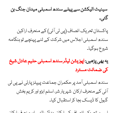
سینیٹ
الیکشن
سے
پہلے
سندھ
اسمبلی
میدان
جنگ
بن
گئی۔
پاکستان تحریک انصاف
(
پی
ٹی
آئی)
کے
منحرف اراکین
سندھ
اسمبلی
اجلاس
میں
شرکت
کے
لئے
پہنچے
تو
ہنگ
امہ
شروع
ہوگیا۔
یہ بھی پڑھیں:
اپوزیشن لیڈر سندھ اسمبلی حلیم عادل شیخ
کی ضمانت مسترد
سندھ
اسمبلی
آمد
پر
حکمران
جماعت
پیپلز
پارٹی
نے
پی
ٹی
آئی
کے
منحرف
ارکان
شہر
یار
شر
، اسلم
ابڑو
اور
کریم
بخش
گبول
کا
ڈیسک
بجا
کر
استقبال
کیا۔
اس پر تحریک انصاف کے ارکان بھڑک اٹھے اور منحرف ارکان