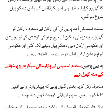
کا گھیراو کرلیا۔ ساتھ ہی اسپیکر ڈائس کے پاس دھکم پیل
شروع ہو گئی۔
سندھ اسمبلی آمد پر پی
ٹی
آئی
ارکان
نے
منحرف
ارکان
کو
گھیرلیا، یپلز پارٹی اراکین نے بیچ بچاو کی کوشش کی تو
اپوزیشن
اور
حکومتی
ارکان
میں
دھکم
پیل
ہونے لگ گئی اور حکومتی
اور اپوزیشن ارکان ایک دوسرے سے الجھتے رہے۔
یہ بھی پڑھیں:
سندھ اسمبلی نے پارلیمانی سیکریٹریز پر خزانے
کے منہ کھول دیے
منحرف
رکن
کریم
بخش
گبول
بولے
کہ
پیپلز
پارٹی
والے
انہیں
اغوا
کررہے
ہیں۔
وہ
پیپلز
پارٹی
کو
ووٹ
نہیں
دینا
چاہتے۔
پاکستان تحریک انصاف کے
اراکین سندھ اسمبلی
کریم
بخش