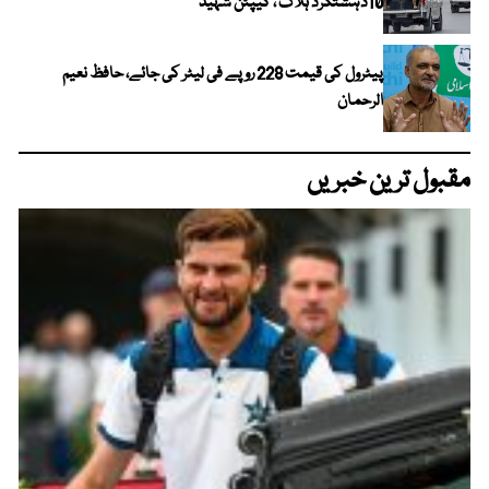
10دہشتگرد ہلاک ، کیپٹن شہید
پیٹرول کی قیمت 228 روپے فی لیٹر کی جائے، حافظ نعیم
الرحمان
مقبول ترین خبریں