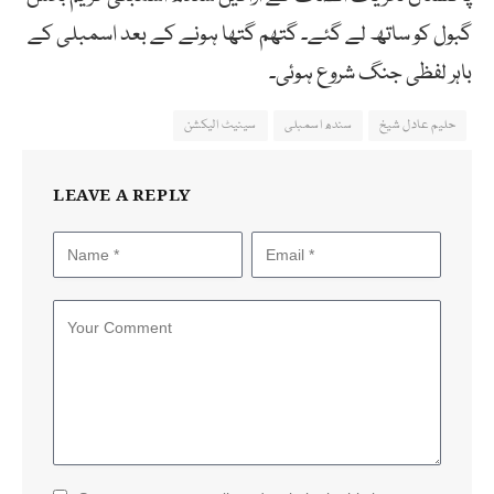
گبول
کو
ساتھ
لے
گئے۔ گتھم گتھا ہونے کے بعد اسمبلی کے
باہر لفظی جنگ شروع ہوئی۔
حلیم عادل شیخ
سندھ اسمبلی
سینیٹ الیکشن
LEAVE A REPLY