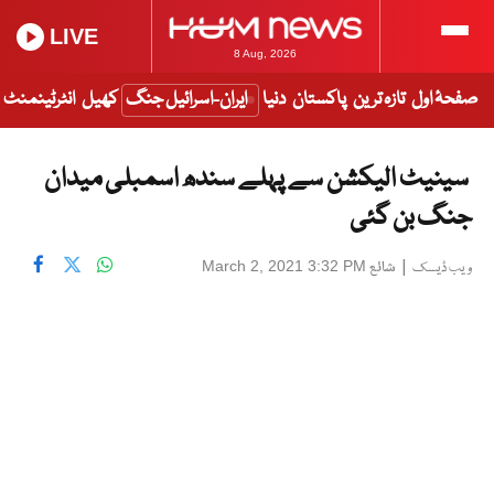
LIVE
8 Aug, 2026
صفحۂ اول
تازہ ترین
پاکستان
دنیا
ایران-اسرائیل جنگ
کھیل
انٹرٹینمنٹ
سینیٹ الیکشن سے پہلے سندھ اسمبلی میدان
جنگ بن گئی
|
شائع
March 2, 2021 3:32 PM
ویب ڈیسک