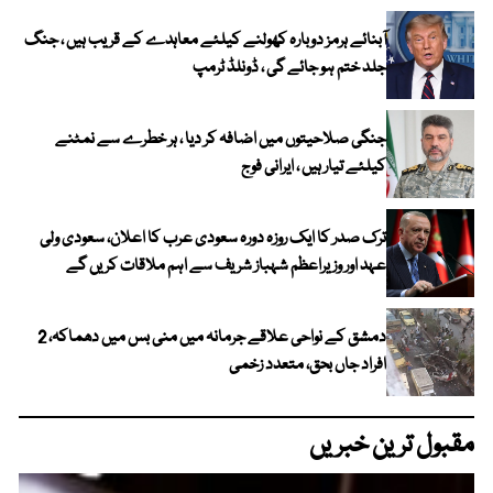
آبنائے ہرمز دوبارہ کھولنے کیلئے معاہدے کے قریب ہیں ، جنگ
جلد ختم ہو جائے گی ، ڈونلڈ ٹرمپ
جنگی صلاحیتوں میں اضافہ کر دیا ، ہر خطرے سے نمٹنے
کیلئے تیار ہیں ، ایرانی فوج
ترک صدر کا ایک روزہ دورہ سعودی عرب کا اعلان، سعودی ولی
عہد اور وزیراعظم شہباز شریف سے اہم ملاقات کریں گے
دمشق کے نواحی علاقے جرمانہ میں منی بس میں دھماکہ، 2
افراد جاں بحق، متعدد زخمی
مقبول ترین خبریں