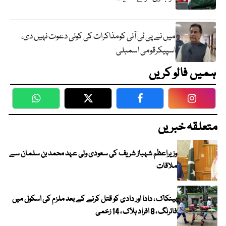
میں نے پی ٹی آئی کومذاکرات کی کوئی دعوت نہیں دی،
اسپیکرقومی اسمبلی
ہمیں فالو کریں
WhatsApp
Twitter
Facebook
Faceboo
متعلقہ خبریں
وزیراعظم شہباز شریف کی سعودی ولی عہد محمد بن سلمان سے
ملاقات
بینکاک ، دادا اور دادی کو قتل کرنے کے بعد ملزم کی اسکول میں
فائرنگ ، 8 افراد ہلاک ، 14 زخمی