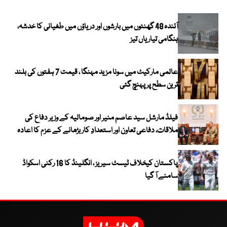
آئندہ 48 گھنٹوں میں بارشوں اور دریاؤں میں طغیانی کا خدشہ،
ہنگامی تیاریاں تیز
عالمی مارکیٹ میں سونا مزید مہنگا ، قیمت 7 ہفتوں کی بلند
ترین سطح پر پہنچ گئی
فیلڈ مارشل سید عاصم منیر اور صومالیہ کے وزیر دفاع کی
ملاقات، دفاعی تعاون اور استعدادِ کار بڑھانے کے عزم کا اعادہ
پاکستان کیخلاف ٹیسٹ سیریز ، انگلینڈ کا 16 رکنی اسکواڈ
سامنے آ گیا