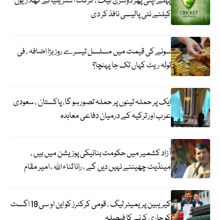
پہلے اپنی پھر دوسری لیگ ، کرکٹ آسٹریلیا نے کھلاڑیوں
کیلئے نئی پالیسی نافذ کر دی
سونے کی قیمت میں مسلسل تیسرے روز بڑا اضافہ ، فی
تولہ ریٹ کہاں تک جا پہنچا؟
ایک پر حملہ تینوں پر حملہ تصور ہو گا، پاکستان ، سعودی
عرب اور ترکیہ کے درمیان دفاعی معاہدہ
آزاد کشمیر میں حکومت بنانیکی پوزیشن میں ہیں ،
مینڈیٹ چھیننے نہیں دیں گے ، رانا ثناء اللہ ، امیر مقام
کیریبین پریمیئر لیگ ، قومی کرکٹرز کو این او سی 19 اگست
کو جاری کرنے کا فیصلہ