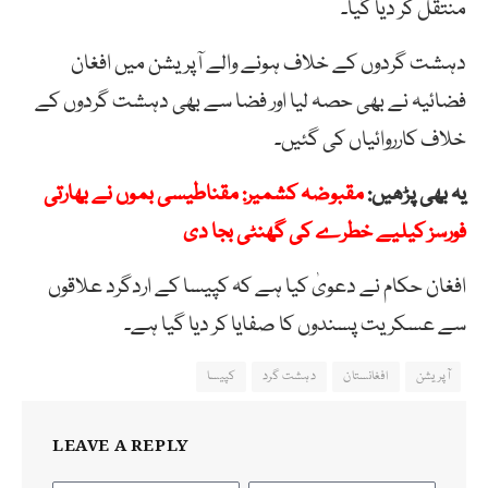
منتقل کر دیا گیا۔
دہشت گردوں کے خلاف ہونے والے آپریشن میں افغان
فضائیہ نے بھی حصہ لیا اور فضا سے بھی دہشت گردوں کے
خلاف کارروائیاں کی گئیں۔
یہ بھی پڑھیں:
مقبوضہ کشمیر: مقناطیسی بموں نے بھارتی
فورسز کیلیے خطرے کی گھنٹی بجا دی
افغان حکام نے دعویٰ کیا ہے کہ کپیسا کے اردگرد علاقوں
سے عسکریت پسندوں کا صفایا کر دیا گیا ہے۔
آپریشن
افغانستان
دہشت گرد
کپیسا
LEAVE A REPLY