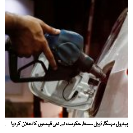
پیٹرول مہنگا، ڈیزل سستا، حکومت نے نئی قیمتوں کا اعلان کر دیا
پنج