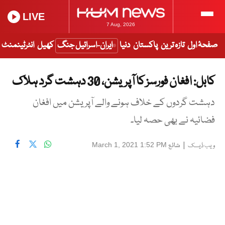
LIVE
7 Aug, 2026
صفحۂ اول
تازہ ترین
پاکستان
دنیا
ایران-اسرائیل جنگ
کھیل
انٹرٹینمنٹ
کابل: افغان فورسز کا آپریشن، 30 دہشت گرد ہلاک
دہشت گردوں کے خلاف ہونے والے آپریشن میں افغان
فضائیہ نے بھی حصہ لیا۔
|
شائع
March 1, 2021 1:52 PM
ویب ڈیسک