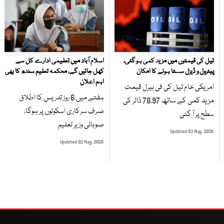
تیل کی قیمتوں میں مزید کمی ہو گئی،
اسلام آباد میں تعلیمی ادارے کل سے
پیٹرول و ڈیزل سستا ہونے کا امکان
کھل جائیں گے، محکمہ تعلیم سندھ کا بھی
اہم اعلان
امریکی خام تیل کی فی بیرل قیمت
ہفتے میں 6 روز تدریس کا اطلاق
مزید کمی کے ساتھ 78.97 ڈالر کی
صرف سرکاری اسکولوں پر ہوگا،
سطح پر آ گئی
صوبائی وزیر تعلیم
Updated 03 Aug, 2026
Updated 02 Aug, 2026