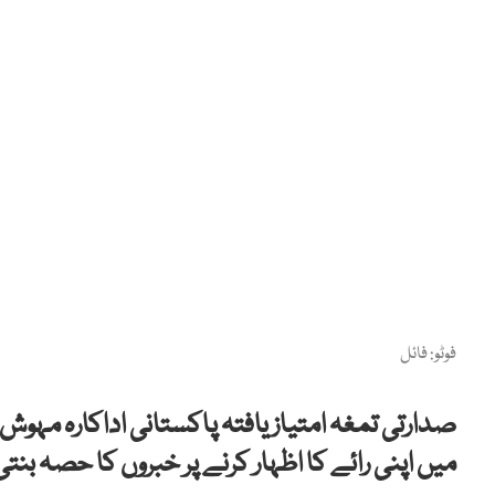
فوٹو: فائل
صدارتی تمغہ امتیاز یافتہ پاکستانی اداکارہ م
میں اپنی رائے کا اظہار کرنے پر خبروں کا حصہ بنتی