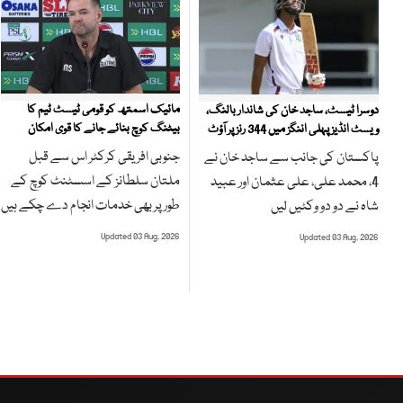
مائیک اسمتھ کو قومی ٹیسٹ ٹیم کا
دوسرا ٹیسٹ، ساجد خان کی شاندار بالنگ،
بیٹنگ کوچ بنائے جانے کا قوی امکان
ویسٹ انڈیز پہلی اننگز میں 344 رنز پر آؤٹ
جنوبی افریقی کرکٹر اس سے قبل
پاکستان کی جانب سے ساجد خان نے
ملتان سلطانز کے اسسٹنٹ کوچ کے
4، محمد علی، علی عثمان اور عبید
طور پر بھی خدمات انجام دے چکے ہیں
شاہ نے دو دو وکٹیں لیں
Updated 03 Aug, 2026
Updated 03 Aug, 2026