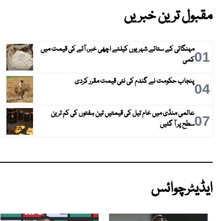
مقبول ترین خبریں
مہنگائی کے ستائے شہریوں کیلئے اچھی خبر، آٹے کی قیمت میں
01
کمی
پنجاب حکومت نے گندم کی نئی قیمت مقرر کردی
04
عالمی منڈی میں خام تیل کی قیمتیں تین ہفتوں کی کم ترین
07
سطح پر آ گئیں
ایڈیٹرچوائس