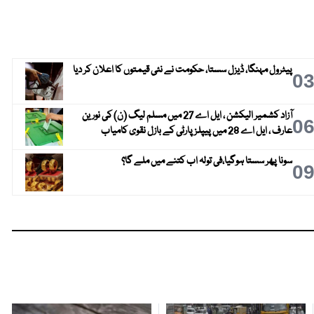
پیٹرول مہنگا، ڈیزل سستا، حکومت نے نئی قیمتوں کا اعلان کر دیا
0
آزاد کشمیر الیکشن ، ایل اے 27 میں مسلم لیگ (ن) کی نورین
0
عارف ، ایل اے 28 میں پیپلز پارٹی کے بازل نقوی کامیاب
سونا پھر سستا ہوگیا،فی تولہ اب کتنے میں ملے گا؟
0