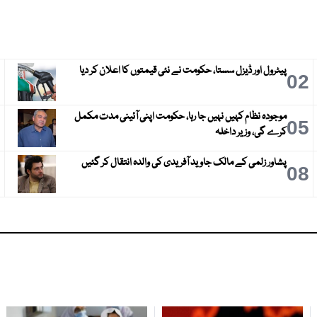
پیٹرول اور ڈیزل سستا، حکومت نے نئی قیمتوں کا اعلان کر دیا
3
02
موجودہ نظام کہیں نہیں جا رہا، حکومت اپنی آئینی مدت مکمل
6
05
کرے گی، وزیر داخلہ
پشاور زلمی کے مالک جاوید آفریدی کی والدہ انتقال کر گئیں
9
08