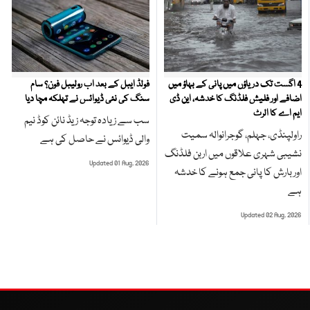
4 اگست تک دریاؤں میں پانی کے بہاؤ میں
فولڈ ایبل کے بعد اب رولیبل فون؟ سام
اضافے اور فلیش فلڈنگ کا خدشہ، این ڈی
سنگ کی نئی ڈیوائس نے تہلکہ مچا دیا
ایم اے کا الرٹ
سب سے زیادہ توجہ زیڈ نائن کوڈ نیم
راولپنڈی، جہلم، گوجرانوالہ سمیت
والی ڈیوائس نے حاصل کی ہے
نشیبی شہری علاقوں میں اربن فلڈنگ
Updated 01 Aug, 2026
اور بارش کا پانی جمع ہونے کا خدشہ
ہے
Updated 02 Aug, 2026