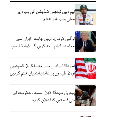
ٹیم میں تبدیلی کنڈیشن کی بنیاد پر
ہوتی ہے، بابر اعظم
لوگوں کو مارنا نہیں چاہتا ، ایران سے
معاہدہ کرنا پسند کروں گا ، ڈونلڈ ٹرمپ
امریکا نے ایران سے منسلک 3 کمپنیوں
اور 2 طیاروں پر عائد پابندیاں ختم کر دیں
پیٹرول مہنگا، ڈیزل سستا، حکومت نے
نئی قیمتوں کا اعلان کر دیا