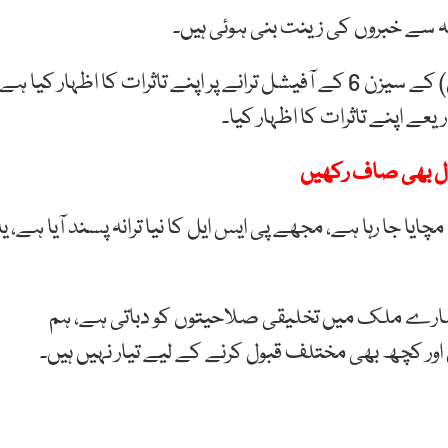
 سے خبروں کی زینت بنی ہوئی ہیں۔
اداکارہ مہوش حیات نے پاکستان سپر لیگ (پی ایس ایل) کے سیزن 6 کے آفیشل ترانے پر اپنے تاثرات کا اظہار کیا ہ
ے اپنے تاثرات کا اظہار کیا۔
دل بھی صاف رکھیں
ایا جا رہا ہے، مجھے پی ایس ایل کا نیا ترانہ پسند آیا ہے، یہ
 ہمارے ملک میں تخلیقی صلاحیتوں کو دباتی ہے، ہم
ور کچھ بھی مختلف قبول کرنے کے لیے تیار نہیں ہیں۔