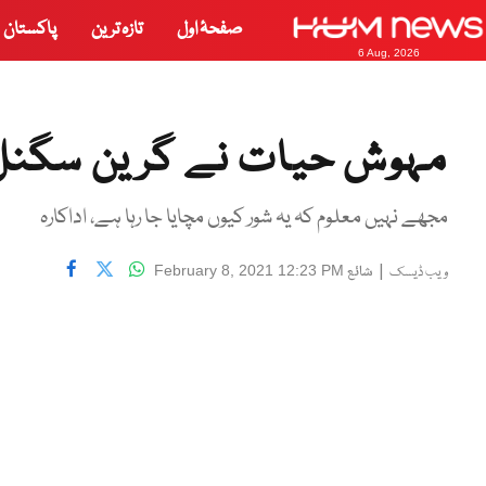
صفحۂ اول
تازہ ترین
پاکستان
6 Aug, 2026
مہوش حیات نے گرین سگنل
مجھے نہیں معلوم کہ یہ شور کیوں مچایا جا رہا ہے، اداکارہ
|
شائع
February 8, 2021 12:23 PM
ویب ڈیسک