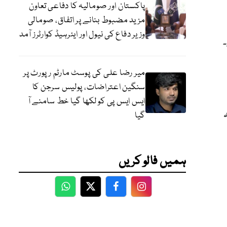
پاکستان اور صومالیہ کا دفاعی تعاون
مزید مضبوط بنانے پر اتفاق، صومالی
وزیر دفاع کی نیول اور ایئرہیڈ کوارٹرز آمد
ے۔
میر رضا علی کی پوسٹ مارٹم رپورٹ پر
سنگین اعتراضات، پولیس سرجن کا
ایس ایس پی کو لکھا گیا خط سامنے آ
گیا
ہمیں فالو کریں
WhatsApp
Twitter
Facebook
Facebook