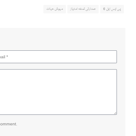
پی ایس ایل 6
صدارتی تمغہ امتیاز
مہوش حیات
 comment.