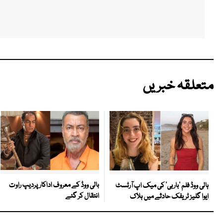
متعلقہ خبریں
بالی ووڈ کے معروف اداکار پردیپ راوت
ہالی ووڈ فلم ’باربی‘ کی میک اپ آرٹسٹ
انتقال کر گئے
ایوا گلیز ٹریفک حادثے میں ہلاک