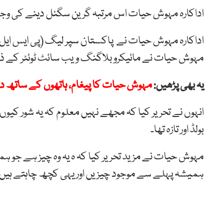
اداکارہ مہوش حیات اس مرتبہ گرین سگنل دینے کی وجہ
مہوش حیات نے مائیکرو بلاگنگ ویب سائٹ ٹوئٹر کے ذریع
یہ بھی پڑھیں:
مہوش حیات کا پیغام، ہاتھوں کے ساتھ 
انہوں نے تحریر کیا کہ مجھے نہیں معلوم کہ یہ شور کیوں مچ
بولڈ اور تازہ تھا۔
مہوش حیات نے مزید تحریر کیا کہ ہ یہ وہ چیز ہے جو
ہمیشہ پہلے سے موجود چیزیں اور یہی کچھ چاہتے ہیں ا