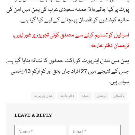
پورٹ پر کیا جانے والا حملہ سعودی عرب کی یمن میں امن کی
حالیہ کوششوں کو نقصان پہنچانے کے لیے کیا گیا ہے۔
اسرائیل کو تسلیم کرنے سے متعلق کوئی تجویز زیر غور نہیں،
ترجمان دفتر خارجہ
یمن میں عدن ایئرپورٹ کو راکٹ حملوں کا نشانہ بنایا گیا ہے
جس کے نتیجے میں 27 افراد جاں بحق اور کم ازکم 40 زخمی
ہوئے ہیں۔
پاکستان
ترجمان
حملہ
دفتر خارجہ
عدن ایئرپورٹ
LEAVE A REPLY