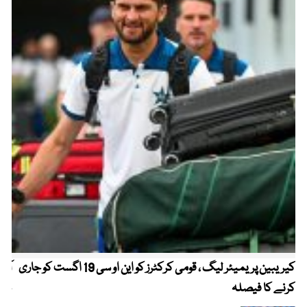
کیریبین پریمیئر لیگ ، قومی کرکٹرز کو این او سی 19 اگست کو جاری
آز
کرنے کا فیصلہ
چھی