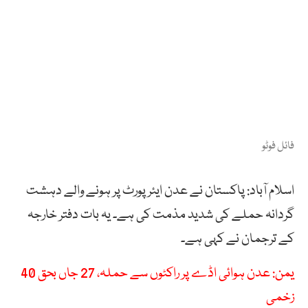
فائل فوٹو
اسلام آباد: پاکستان نے عدن ایئر پورٹ پر ہونے والے دہشت
گردانہ حملے کی شدید مذمت کی ہے۔ یہ بات دفتر خارجہ
کے ترجمان نے کہی ہے۔
یمن: عدن ہوائی اڈے پر راکٹوں سے حملہ، 27 جاں بحق 40
زخمی