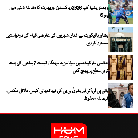
ویمنز ایشیا کپ 2026، پاکستان اور بھارت کا مقابلہ دبئی میں
ہو گا
پشاور ہائیکورٹ نے افغان شہریوں کی عارضی قیام کی درخواستیں
مسترد کر دیں
عالمی مارکیٹ میں سونا مزید مہنگا ، قیمت 7 ہفتوں کی بلند
ترین سطح پر پہنچ گئی
بانی پی ٹی آئی اور بشریٰ بی بی کی قیدِ تنہائی کیس، دلائل مکمل،
فیصلہ محفوظ