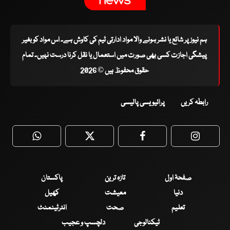
ہم نیوز پر شائع یا نشر ہونے والا مواد ادارتی ٹیم کی کاوش ہے۔ اس مواد کو بغیر
پیشگی اجازت کسی بھی صورت میں استعمال یا نقل کرنا درست نہیں۔ تمام
حقوق محفوظ ہیں © 2026
رابطہ کریں
پرائیویسی پالیسی
WhatsApp
Twitter
Facebook
Faceboo
صفحۂ اول
تازہ ترین
پاکستان
دنیا
معیشت
کھیل
تعلیم
صحت
انٹرٹینمنٹ
ٹیکنالوجی
دلچسپ و عجیب