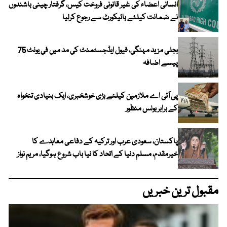
انسانی اعضاء کی غیر قانونی فروخت کیس، گرفتار چینی باشندوں
نے ضمانت کیلئے ہائیکورٹ سے رجوع کرلیا
بجلی مزید مہنگی، فیول ایڈجسٹمنٹ کی مد میں فی یونٹ 75
پیسے اضافہ
پی آئی اے ملازمین کیلئے بڑی خوشخبری، ایک بنیادی تنخواہ
کے برابر بونس منظور
پاکستان، سعودی عرب اور ترکیہ کے دفاعی معاہدے کا
خیرمقدم، مسلم دنیا کے اتحاد کا نیا باب شروع ہوگیا، مریم نواز
مقبول ترین خبریں