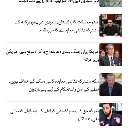
کئی شہروں میں 20 کلو تھیلا 100 روپے تک مہنگا
صدر مملکت کا پاکستان، سعودی عرب اور ترکیہ کے
مشترکہ دفاعی معاہدے کا خیرمقدم
امریکا ایران جنگ بندی معاہدہ آج یا کل متوقع ہے، امریکی
وزیر خزانہ
مکہ مشترکہ دفاعی معاہدہ کسی ملک کے خلاف نہیں،
خطے کے امن و استحکام کے لیے ہے، اردوان
معرکہ حق کے بعد پاکستان کو ایک کے بعد ایک کامیابی
ملی، عطا تارڑ