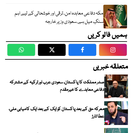
مکہ دفاعی معاہدہ امن، ترقی اور خوشحالی کے لیے اہم
سنگِ میل ہے،سعودی وزیر خارجہ
ہمیں فالو کریں
WhatsApp
Twitter
Facebook
Faceboo
متعلقہ خبریں
صدر مملکت کا پاکستان، سعودی عرب اور ترکیہ کے مشترکہ
دفاعی معاہدے کا خیرمقدم
معرکہ حق کے بعد پاکستان کو ایک کے بعد ایک کامیابی ملی،
عطا تارڑ