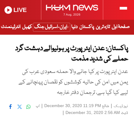
LIVE
7 Aug, 2026
صفحۂ اول
تازہ ترین
پاکستان
دنیا
ایران-اسرائیل جنگ
کھیل
انٹرٹینمنٹ
پاکستان: عدن ایئرپورٹ پر ہونیوالے دہشت گرد
حملے کی شدید مذمت
عدن ایئر پورٹ پر کیا جانے والا حملہ سعودی عرب کی
یمن میں امن کی حالیہ کوششوں کو نقصان پہنچانے کے
لیے کیا گیا ہے، ترجمان دفتر خارجہ
|
شائع
|
اپ
December 30, 2020 11:19 PM
نیوز ڈیسک
ڈیٹ
|
December 31, 2020 2:56 AM