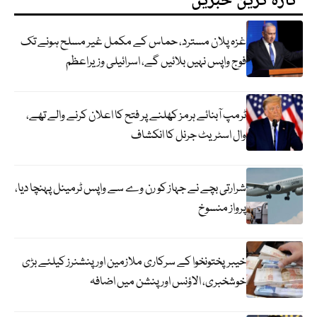
تازہ ترین خبریں
غزہ پلان مسترد، حماس کے مکمل غیر مسلح ہونے تک
فوج واپس نہیں بلائیں گے، اسرائیلی وزیراعظم
ٹرمپ آبنائے ہرمز کھلنے پر فتح کا اعلان کرنے والے تھے،
وال اسٹریٹ جرنل کا انکشاف
شرارتی بچے نے جہاز کو رن وے سے واپس ٹرمینل پہنچا دیا،
پرواز منسوخ
خیبرپختونخوا کے سرکاری ملازمین اور پنشنرز کیلئے بڑی
خوشخبری، الاؤنس اور پنشن میں اضافہ