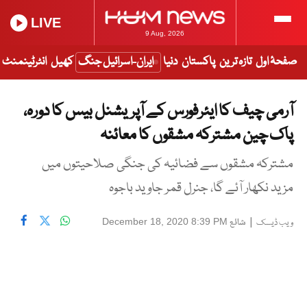
LIVE
9 Aug, 2026
صفحۂ اول
تازہ ترین
پاکستان
دنیا
ایران-اسرائیل جنگ
کھیل
انٹرٹینمنٹ
آرمی چیف کا ایئرفورس کے آپریشنل بیس کا دورہ،
پاک چین مشترکہ مشقوں کا معائنہ
مشترکہ مشقوں سے فضائیہ کی جنگی صلاحیتوں میں
مزید نکھار آئے گا، جنرل قمر جاوید باجوہ
|
شائع
December 18, 2020 8:39 PM
ویب ڈیسک