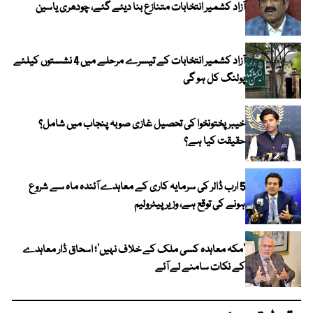
آزاد کشمیر انتخابات متنازع بنا دیئے گئے، چودھری یاسین
آزاد کشمیر انتخابات کے تیسرے مرحلے میں 4 نشستوں کیلئے
پولنگ کل ہو گی
خیبر پختونخوا کی تحصیل غازی صوبہ پنجاب میں شامل؟
حقیقت کیا ہے؟
5 ارب ڈالر کی سرمایہ کاری کے معاہدے آئندہ ماہ سے شروع
ہونے کی توقع ہے، وزیر پیٹرولیم
‘مکہ معاہدہ کسی ملک کے خلاف نہیں’؛ اسحاق ڈار معاہدے
کے نکات سامنے لے آئے