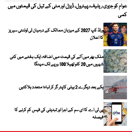
عوام کو جزوی ریلیف، پیٹرول، ڈیزل اور مٹی کے تیل کی قیمتوں میں
4 روز میں سونے کی قیمت میں بڑا اضافہ
کمی
ورلڈ کپ 2027 کے میزبان ممالک کے درمیان ٹی ٹوئنٹی سیریز
کا اعلان
ملک بھر میں آٹے کی قیمت میں اضافہ، ایک ہفتے میں کئی
شہروں میں 20 کلو تھیلا 100 روپے تک مہنگا
یکے بعد دیگرے 2 ہیلی کاپٹر گر کر تباہ؛ متعدد ہلاکتیں
پی ٹی اے کا ای سم کے اجرا اور تبدیلی کی فیس کم کرنے کا
فیصلہ