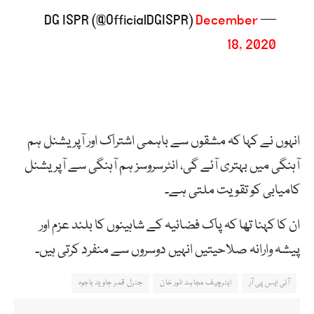
December
— DG ISPR (@OfficialDGISPR)
18, 2020
انہوں نے کہا کہ مشقوں سے باہمی اشتراک اور آپریشنل ہم
آہنگی میں بہتری آئے گی، انٹرسروسز ہم آہنگی سے آپریشنل
کامیابی کو تقویت ملتی ہے۔
ان کا کہنا تھا کہ پاک فضائیہ کے شاہینوں کا بلند عزم اور
پیشہ وارانہ صلاحیتیں انہیں دوسروں سے منفرد کرتی ہیں۔
آئی ایس پی آر
ایئرچیف مجاہد انور خان
جنرل قمر جاوید باجوہ