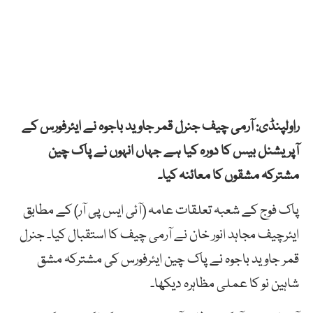
راولپنڈی: آرمی چیف جنرل قمر جاوید باجوہ نے ایئرفورس کے
آپریشنل بیس کا دورہ کیا ہے جہاں انہوں نے پاک چین
مشترکہ مشقوں کا معائنہ کیا۔
پاک فوج کے شعبہ تعلقات عامہ (آئی ایس پی آر) کے مطابق
ایئرچیف مجاہد انور خان نے آرمی چیف کا استقبال کیا۔ جنرل
قمر جاوید باجوہ نے پاک چین ایئرفورس کی مشترکہ مشق
شاہین نو کا عملی مظاہرہ دیکھا۔