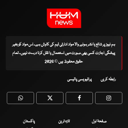
ہم نیوز پر شائع یا نشر ہونے والا مواد ادارتی ٹیم کی کاوش ہے۔ اس مواد کو بغیر
پیشگی اجازت کسی بھی صورت میں استعمال یا نقل کرنا درست نہیں۔ تمام
حقوق محفوظ ہیں © 2026
رابطہ کریں
پرائیویسی پالیسی
WhatsApp
Twitter
Facebook
Faceboo
صفحۂ اول
تازہ ترین
پاکستان