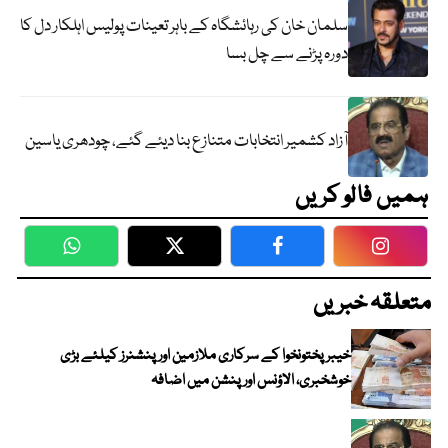
سلمان خان کی رہائشگاہ کے باہر تعینات پولیس اہلکار دل کا
دورہ پڑنے سے چل بسا
آزاد کشمیر انتخابات متنازع بنا دیئے گئے، چودھری یاسین
ہمیں فالو کریں
WhatsApp
Twitter
Facebook
Faceboo
متعلقہ خبریں
خیبرپختونخوا کے سرکاری ملازمین اور پنشنرز کیلئے بڑی
خوشخبری، الاؤنس اور پنشن میں اضافہ