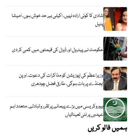
شادی کا کوئی ارادہ نہیں، اکیلی بے حد خوش ہوں، امیشا
پٹیل
حکومت نے پیٹرول اور ڈیزل کی قیمتوں میں کمی کر دی
وزیراعظم کی اپوزیشن کو مذاکرات کی دعوت، اوپن
ایجنڈے پر بات ہوگی، طارق فضل چودھری
بیوروکریسی میں بڑے پیمانے پر تقرر و تبادلے، متعدد اہم
عہدوں پر نئی تعیناتیاں
ہمیں فالو کریں