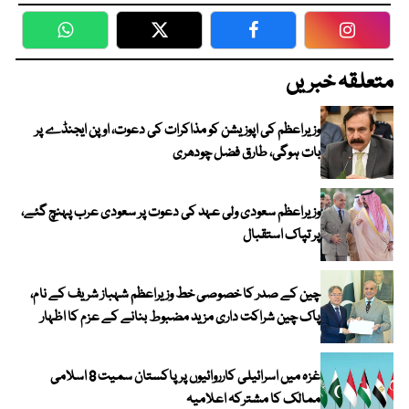
WhatsApp
Twitter
Facebook
Faceboo
متعلقہ خبریں
وزیراعظم کی اپوزیشن کو مذاکرات کی دعوت، اوپن ایجنڈے پر
بات ہوگی، طارق فضل چودھری
وزیراعظم سعودی ولی عہد کی دعوت پر سعودی عرب پہنچ گئے،
پر تپاک استقبال
چین کے صدر کا خصوصی خط وزیراعظم شہباز شریف کے نام،
پاک چین شراکت داری مزید مضبوط بنانے کے عزم کا اظہار
غزہ میں اسرائیلی کارروائیوں پر پاکستان سمیت 8 اسلامی
ممالک کا مشترکہ اعلامیہ