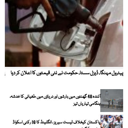
پیٹرول مہنگا، ڈیزل سستا، حکومت نے نئی قیمتوں کا اعلان کر دیا
پنج
آئندہ 48 گھنٹوں میں بارشوں اور دریاؤں میں طغیانی کا خدشہ،
ہنگامی تیاریاں تیز
پاکستان کیخلاف ٹیسٹ سیریز ، انگلینڈ کا 16 رکنی اسکواڈ