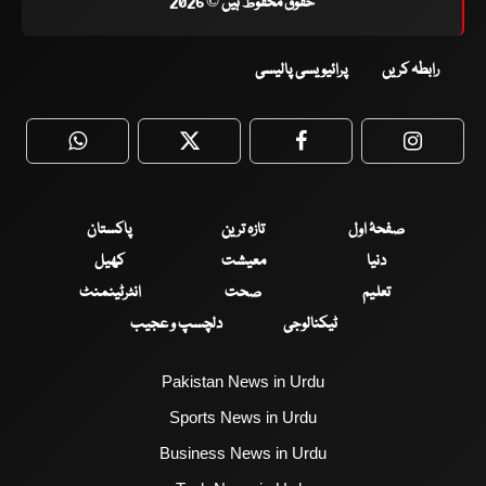
حقوق محفوظ ہیں © 2026
رابطہ کریں
پرائیویسی پالیسی
WhatsApp
Twitter
Facebook
Faceboo
صفحۂ اول
تازہ ترین
پاکستان
دنیا
معیشت
کھیل
تعلیم
صحت
انٹرٹینمنٹ
ٹیکنالوجی
دلچسپ و عجیب
Pakistan News in Urdu
Sports News in Urdu
Business News in Urdu