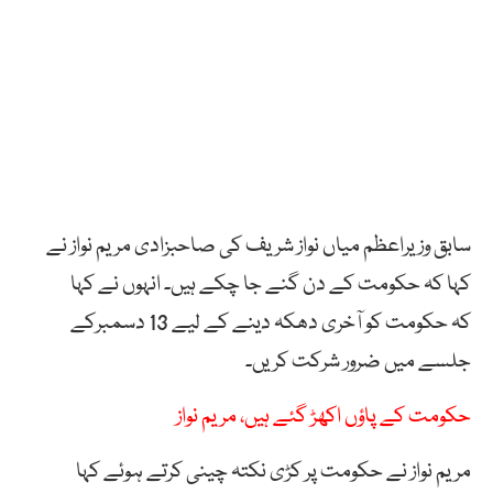
سابق وزیراعظم میاں نواز شریف کی صاحبزادی مریم نواز نے
کہا کہ حکومت کے دن گنے جا چکے ہیں۔ انہوں نے کہا
کہ حکومت کو آخری دھکہ دینے کے لیے 13 دسمبرکے
جلسے میں ضرور شرکت کریں۔
حکومت کے پاؤں اکھڑ گئے ہیں، مریم نواز
مریم نواز نے حکومت پر کڑی نکتہ چینی کرتے ہوئے کہا