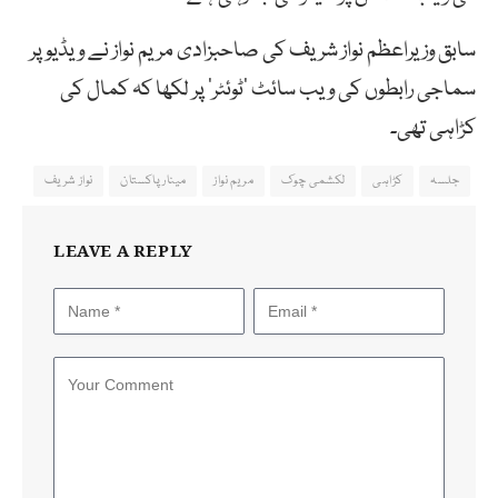
سابق وزیراعظم نواز شریف کی صاحبزادی مریم نواز نے ویڈیو پر
سماجی رابطوں کی ویب سائٹ ’ٹوئٹر‘ پر لکھا کہ کمال کی
کڑاہی تھی۔
جلسہ
کڑاہی
لکشمی چوک
مریم نواز
مینار پاکستان
نواز شریف
LEAVE A REPLY