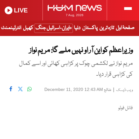
LIVE
7 Aug, 2026
صفحۂ اول
تازہ ترین
پاکستان
دنیا
ایران-اسرائیل جنگ
کھیل
انٹرٹینمنٹ
وزیراعظم کو این آر او نہیں ملے گا: مریم نواز
مریم نواز نے لکشمی چوک پر کڑاہی کھائی اور اسے کمال
کی کڑاہی قرار دیا۔
|
شائع
December 11, 2020 12:43 AM
ویب ڈیسک
فائل فوٹو