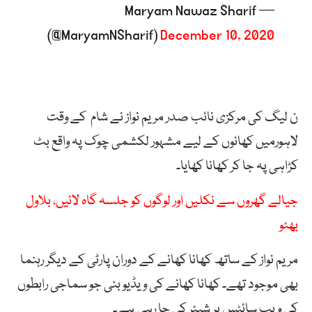
— Maryam Nawaz Sharif
(@MaryamNSharif)
December 10, 2020
ن لیگ کی مرکزی نائب صدر مریم نواز نے شام کے وقت
لاہورمیں کھانوں کے لیے مشہور لکشمی چوک پہ واقع بٹ
کڑاہی پہ جا کر کھانا کھایا۔
جیالے گھروں سے نکلیں اور لوگوں کو جلسہ گاہ لائیں، بلاول
بھٹو
مریم نواز کے ساتھ کھانا کھانے کے دوران پارٹی کے دیگر رہنما
بھی موجود تھے۔ کھانا کھانے کی ویڈیو بنی جو سماجی رابطوں
کی ویب سائٹس پر شیئر کی جا رہی ہے۔