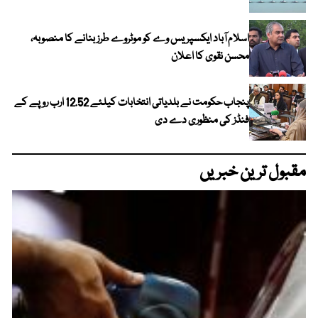
اسلام آباد ایکسپریس وے کو موٹروے طرز بنانے کا منصوبہ،
محسن نقوی کا اعلان
پنجاب حکومت نے بلدیاتی انتخابات کیلئے 12.52 ارب روپے کے
فنڈز کی منظوری دے دی
مقبول ترین خبریں