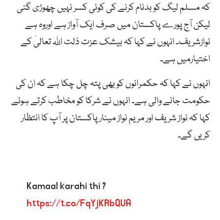
کہ مسلم لیگ کو بدنام کرنے کی کوئی کسر نہیں چھوڑی گئی
لیکن آج پورے پاکستان میں صرف ایک آواز ہے اوروہ ہے
نوازشریف۔ انہوں نے کہا کہ بیشک عزت ذلت اللہ تعالیٰ کے
اختیارمیں ہے۔
انہوں نے کہا کہ حکمرانوں کو بھی پتہ چل چکا ہے کہ ان کی
حکومت جانے والی ہے۔ انہوں نے شرکا کو مخاطب کرتے ہوئے
کہا کہ نواز شریف اور مریم نواز مینار پاکستان پر آپ کا انتظار
کریں گے۔
Kamaal karahi thi ?
https://t.co/FqYjKRbQUA