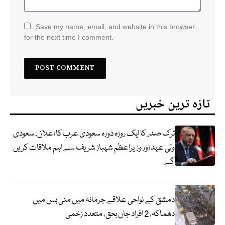
Save my name, email, and website in this browser
for the next time I comment.
تازہ ترین خبریں
ترک صدر کا ایک روزہ دورہ سعودی عرب کا اعلان، سعودی
ولی عہد اور وزیراعظم شہباز شریف سے اہم ملاقات کریں
گے
دمشق کے نواحی علاقے جرمانہ میں منی بس میں
دھماکہ، 2 افراد جاں بحق، متعدد زخمی