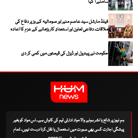
سامنے آ گیا
فیلڈ مارشل سید عاصم منیر اور صومالیہ کے وزیر دفاع کی
ملاقات، دفاعی تعاون اور استعدادِ کار بڑھانے کے عزم کا اعادہ
حکومت نے پیٹرول اور ڈیزل کی قیمتوں میں کمی کر دی
ہم نیوز پر شائع یا نشر ہونے والا مواد ادارتی ٹیم کی کاوش ہے۔ اس مواد کو بغیر
پیشگی اجازت کسی بھی صورت میں استعمال یا نقل کرنا درست نہیں۔ تمام