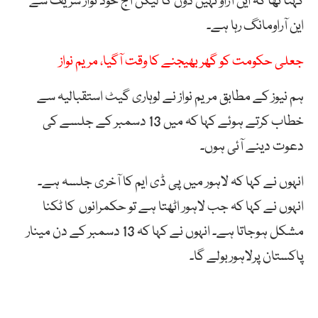
کہتا تھا کہ این آراو نہیں دوں گا لیکن آج خود نواز شریف سے
این آراومانگ رہا ہے۔
جعلی حکومت کو گھر بھیجنے کا وقت آگیا، مریم نواز
ہم نیوز کے مطابق مریم نواز نے لوہاری گیٹ استقبالیہ سے
خطاب کرتے ہوئے کہا کہ میں 13 دسمبر کے جلسے کی
دعوت دینے آئی ہوں۔
انہوں نے کہا کہ لاہور میں پی ڈی ایم کا آخری جلسہ ہے۔
انہوں نے کہا کہ جب لاہور اٹھتا ہے تو حکمرانوں کا ٹکنا
مشکل ہوجاتا ہے۔ انہوں نے کہا کہ 13 دسمبر کے دن مینار
پاکستان پرلاہوربولے گا۔