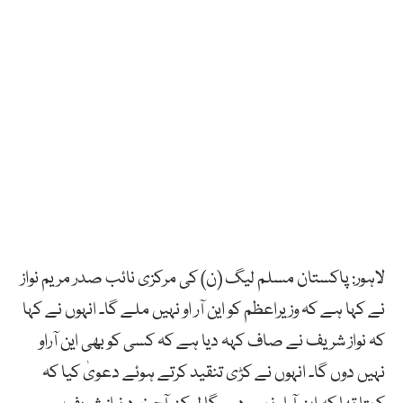
لاہور: پاکستان مسلم لیگ (ن) کی مرکزی نائب صدر مریم نواز
نے کہا ہے کہ وزیراعظم کو این آر او نہیں ملے گا۔ انہوں نے کہا
کہ نواز شریف نے صاف کہہ دیا ہے کہ کسی کو بھی این آراو
نہیں دوں گا۔ انہوں نے کڑی تنقید کرتے ہوئے دعویٰ کیا کہ