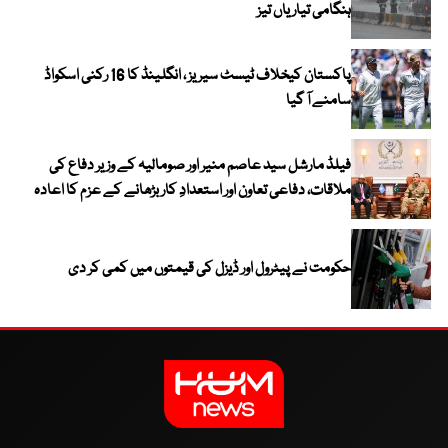
ہنگامی تیاریاں تیز
پاکستان کیخلاف ٹیسٹ سیریز ، انگلینڈ کا 16 رکنی اسکواڈ
سامنے آ گیا
فیلڈ مارشل سید عاصم منیر اور صومالیہ کے وزیر دفاع کی
ملاقات، دفاعی تعاون اور استعدادِ کار بڑھانے کے عزم کا اعادہ
حکومت نے پیٹرول اور ڈیزل کی قیمتوں میں کمی کر دی