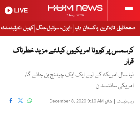
LIVE
7 Aug, 2026
صفحۂ اول
تازہ ترین
پاکستان
دنیا
ایران-اسرائیل جنگ
کھیل
انٹرٹینمنٹ
کرسمس پر کورونا امریکیوں کیلئے مزید خطرناک
قرار
نیا سال امریکہ کے لیے ایک ایک چیلنج بن جائے گا،
امریکی سائنسدان
|
شائع
December 8, 2020 9:10 AM
ویب ڈیسک