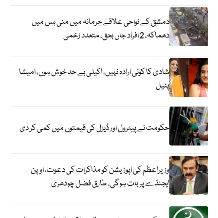
دمشق کے نواحی علاقے جرمانہ میں منی بس میں
دھماکہ، 2 افراد جاں بحق، متعدد زخمی
شادی کا کوئی ارادہ نہیں، اکیلی بے حد خوش ہوں، امیشا
پٹیل
حکومت نے پیٹرول اور ڈیزل کی قیمتوں میں کمی کر دی
وزیراعظم کی اپوزیشن کو مذاکرات کی دعوت، اوپن
ایجنڈے پر بات ہوگی، طارق فضل چودھری