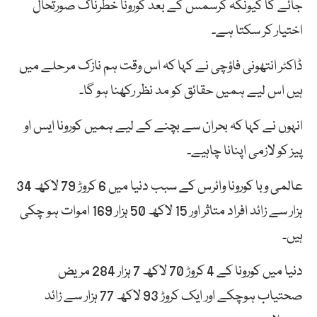
جائے گا کیونکہ کرسمس کے بعد کورونا خطرناک صورتحال
اختیار کر سکتا ہے۔
ڈاکٹر انتھونی فاؤچی نے کہا کہ اس وقت ہم نازک مرحلے میں
ہیں اس لیے ہمیں حقائق کو مد نظر رکھنا ہو گا۔
انہوں نے کہا کہ بحران سے بچنے کے لیے ہمیں کورونا ایس او
پیز کو لازمی اپنانا چاہیے۔
عالمی وبا کورونا وائرس کے سبب دنیا میں 6 کروڑ 79 لاکھ 34
ہزار سے زائد افراد متاثر اور 15 لاکھ 50 ہزار 169 اموات ہو چکی
ہیں۔
دنیا میں کورونا کے 4 کروڑ 70 لاکھ 7 ہزار 284 مریض
صحتیاب ہوچکے اور ایک کروڑ 93 لاکھ 77 ہزار سے زائد