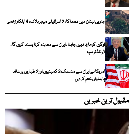
جنوبی لبنان میں دھماکا ، 2 اسرائیلی میجر ہلاک ، 4 اہلکار زخمی
لوگوں کو مارنا نہیں چاہتا ، ایران سے معاہدہ کرنا پسند کروں گا ،
ڈونلڈ ٹرمپ
امریکا نے ایران سے منسلک 3 کمپنیوں اور 2 طیاروں پر عائد
پابندیاں ختم کر دیں
مقبول ترین خبریں