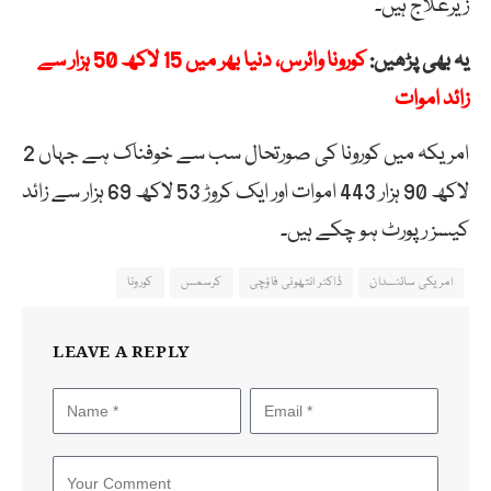
زیرعلاج ہیں۔
یہ بھی پڑھیں:
کورونا وائرس، دنیا بھر میں 15 لاکھ 50 ہزار سے
زائد اموات
امریکہ میں کورونا کی صورتحال سب سے خوفناک ہے جہاں 2
لاکھ 90 ہزار 443 اموات اور ایک کروڑ 53 لاکھ 69 ہزار سے زائد
کیسز رپورٹ ہو چکے ہیں۔
امریکی سائنسدان
ڈاکٹر انتھونی فاؤچی
کرسمس
کورونا
LEAVE A REPLY