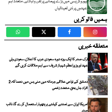
بیوروکریسی میں بڑے پیمانے پر تقرر و تبادلے، متعدد اہم
عہدوں پر نئی تعیناتیاں
ہمیں فالو کریں
WhatsApp
Twitter
Facebook
Faceboo
متعلقہ خبریں
ترک صدر کا ایک روزہ دورہ سعودی عرب کا اعلان، سعودی ولی
عہد اور وزیراعظم شہباز شریف سے اہم ملاقات کریں گے
دمشق کے نواحی علاقے جرمانہ میں منی بس میں دھماکہ، 2
افراد جاں بحق، متعدد زخمی
امریکا ایران سے نمٹنے کیلئے ہر ہتھیار استعمال کرے گا، نائب
صدر