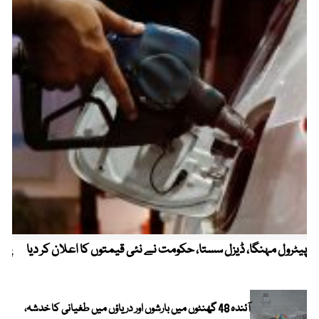
پیٹرول مہنگا، ڈیزل سستا، حکومت نے نئی قیمتوں کا اعلان کر دیا
پنج
آئندہ 48 گھنٹوں میں بارشوں اور دریاؤں میں طغیانی کا خدشہ،