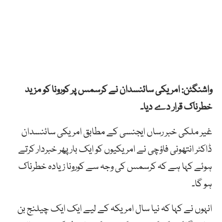
واشنگٹن: امریکی سائنسدان نے کرسمس پر کورونا کو مزید
خطرناک قرار دے دیا۔
غیر ملکی خبر رساں ایجنسی کے مطابق امریکی سائنسدان
ڈاکٹر انتھونی فاؤچی نے امریکیوں کو ایک بار پھر خبردار کرتے
ہوئے کہا ہے کہ کرسمس کی وجہ سے کورونا زیادہ خطرناک
ہو گا۔
انہوں نے کہا کہ نیا سال امریکہ کے لیے ایک ایک چیلنج بن