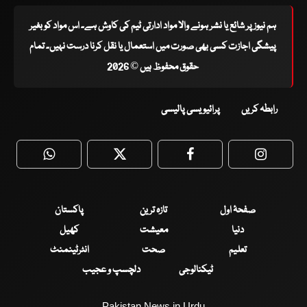
ہم نیوز پر شائع یا نشر ہونے والا مواد ادارتی ٹیم کی کاوش ہے۔ اس مواد کو بغیر
پیشگی اجازت کسی بھی صورت میں استعمال یا نقل کرنا درست نہیں۔ تمام
حقوق محفوظ ہیں © 2026
رابطہ کریں
پرائیویسی پالیسی
WhatsApp
Twitter
Facebook
Faceboo
صفحۂ اول
تازہ ترین
پاکستان
دنیا
معیشت
کھیل
تعلیم
صحت
انٹرٹینمنٹ
ٹیکنالوجی
دلچسپ و عجیب
Pakistan News in Urdu