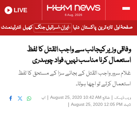
LIVE
6 Aug, 2026
صفحۂ اول
تازہ ترین
پاکستان
دنیا
ایران-اسرائیل جنگ
کھیل
انٹرٹینمنٹ
وفاقی وزیر کیجانب سے واجب القتل کا لفظ
استعمال کرنا مناسب نہیں، فواد چوہدری
غلام سرور واجب القتل کے بجائے سزا کے مستحق کا لفظ
استعمال کرتے تو اچھا ہوتا۔
|
شائع
|
اپ
August 25, 2020 10:42 AM
ویب ڈیسک
ڈیٹ
|
August 25, 2020 12:05 PM