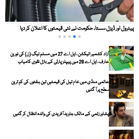
پیٹرول اور ڈیزل سستا، حکومت نے نئی قیمتوں کا اعلان کر دیا
آزاد کشمیر الیکشن ، ایل اے 27 میں مسلم لیگ (ن) کی نورین
عارف ، ایل اے 28 میں پیپلز پارٹی کے بازل نقوی کامیاب
عالمی منڈی میں خام تیل کی قیمتیں تین ہفتوں کی کم ترین
سطح پر آ گئیں
پشاور زلمی کے مالک جاوید آفریدی کی والدہ انتقال کر گئیں