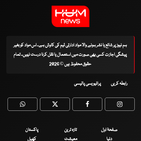
ہم نیوز پر شائع یا نشر ہونے والا مواد ادارتی ٹیم کی کاوش ہے۔ اس مواد کو بغیر
پیشگی اجازت کسی بھی صورت میں استعمال یا نقل کرنا درست نہیں۔ تمام
حقوق محفوظ ہیں © 2026
رابطہ کریں
پرائیویسی پالیسی
WhatsApp
Twitter
Facebook
Faceboo
صفحۂ اول
تازہ ترین
پاکستان
دنیا
معیشت
کھیل