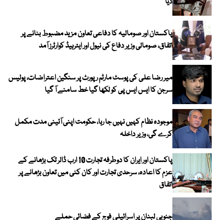
دیا
پاکستان اور صومالیہ کا دفاعی تعاون مزید مضبوط بنانے پر
اتفاق، صومالی وزیر دفاع کی نیول اور ایئرہیڈ کوارٹرز آمد
میر رضا علی کی پوسٹ مارٹم رپورٹ پر سنگین اعتراضات، پولیس
سرجن کا ایس ایس پی کو لکھا گیا خط سامنے آ گیا
موجودہ نظام کہیں نہیں جا رہا، حکومت اپنی آئینی مدت مکمل
کرے گی، وزیر داخلہ
پاکستان اور ایران کا دوطرفہ تجارت 10 ارب ڈالر تک بڑھانے کے
عزم کا اعادہ، سرحدی تجارت اور کان کنی میں تعاون بڑھانے پر
اتفاق
جنوبی لبنان پر اسرائیلی فوج کے فضائی حملے