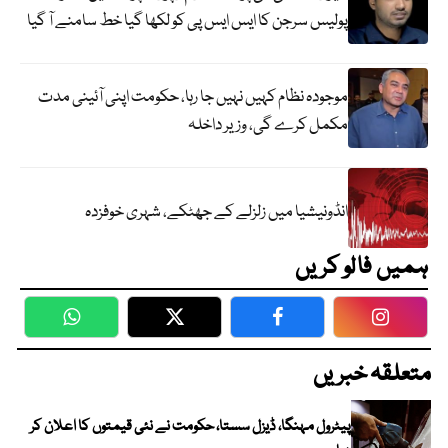
پولیس سرجن کا ایس ایس پی کو لکھا گیا خط سامنے آ گیا
موجودہ نظام کہیں نہیں جا رہا، حکومت اپنی آئینی مدت
مکمل کرے گی، وزیر داخلہ
انڈونیشیا میں زلزلے کے جھٹکے، شہری خوفزدہ
ہمیں فالو کریں
WhatsApp
Twitter
Facebook
Faceboo
متعلقہ خبریں
پیٹرول مہنگا، ڈیزل سستا، حکومت نے نئی قیمتوں کا اعلان کر