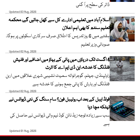
ڈالر کی سطح پر آ گئی
Updated 03 Aug, 2026
اسلام آباد میں تعلیمی ادارے کل سے کھل جائیں گے، محکمہ
تعلیم سندھ کا بھی اہم اعلان
ہفتے میں 6 روز تدریس کا اطلاق صرف سرکاری اسکولوں پر ہوگا،
صوبائی وزیر تعلیم
Updated 02 Aug, 2026
4 اگست تک دریاؤں میں پانی کے بہاؤ میں اضافے اور فلیش
فلڈنگ کا خدشہ، این ڈی ایم اے کا الرٹ
راولپنڈی، جہلم، گوجرانوالہ سمیت نشیبی شہری علاقوں میں اربن
فلڈنگ اور بارش کا پانی جمع ہونے کا خدشہ ہے
Updated 02 Aug, 2026
فولڈ ایبل کے بعد اب رولیبل فون؟ سام سنگ کی نئی ڈیوائس نے
تہلکہ مچا دیا
سب سے زیادہ توجہ زیڈ نائن کوڈ نیم والی ڈیوائس نے حاصل کی
ہے
Updated 01 Aug, 2026