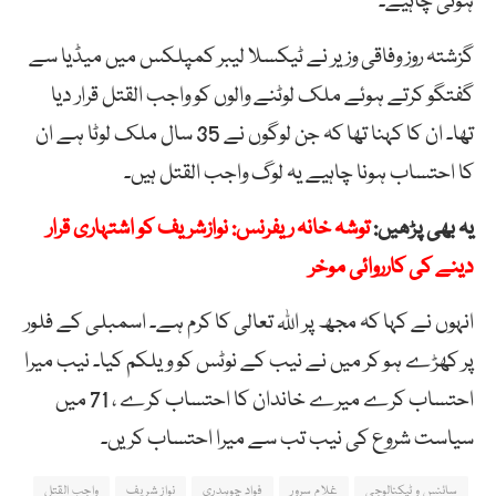
ہونی چاہیے۔
گزشتہ روز وفاقی وزیر نے ٹیکسلا لیبر کمپلکس میں میڈیا سے
گفتگو کرتے ہوئے ملک لوٹنے والوں کو واجب القتل قرار دیا
تھا۔ ان کا کہنا تھا کہ جن لوگوں نے 35 سال ملک لوٹا ہے ان
کا احتساب ہونا چاہیے یہ لوگ واجب القتل ہیں۔
یہ بھی پڑھیں:
توشہ خانہ ریفرنس: نوازشریف کو اشتہاری قرار
دینے کی کارروائی موخر
انہوں نے کہا کہ مجھ پر اللہ تعالی کا کرم ہے۔ اسمبلی کے فلور
پر کھڑے ہو کر میں نے نیب کے نوٹس کو ویلکم کیا۔ نیب میرا
احتساب کرے میرے خاندان کا احتساب کرے ، 71 میں
سیاست شروع کی نیب تب سے میرا احتساب کریں۔
سائنس و ٹیکنالوجی
غلام سرور
فواد چوہدری
نواز شریف
واجب القتل