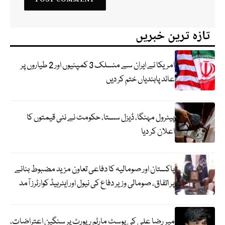
تازہ ترین خبریں
امریکا نے ایران سے منسلک 3 کمپنیوں اور 2 طیاروں پر
عائد پابندیاں ختم کر دیں
پیٹرول مہنگا، ڈیزل سستا، حکومت نے نئی قیمتوں کا
اعلان کر دیا
پاکستان اور صومالیہ کا دفاعی تعاون مزید مضبوط بنانے
پر اتفاق، صومالی وزیر دفاع کی نیول اور ایئرہیڈ کوارٹرز آمد
میر رضا علی کی پوسٹ مارٹم رپورٹ پر سنگین اعتراضات،