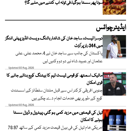
سونا پھر سستا ہوگیا،فی تولہ اب کتنے میں ملے گا؟
ایڈیٹرچوائس
دوسرا ٹیسٹ، ساجد خان کی شاندار بالنگ، ویسٹ انڈیز پہلی اننگز
میں 344 رنز پر آؤٹ
پاکستان کی جانب سے ساجد خان نے 4، محمد علی، علی
عثمان اور عبید شاہ نے دو دو وکٹیں لیں
Updated 03 Aug, 2026
مائیک اسمتھ کو قومی ٹیسٹ ٹیم کا بیٹنگ کوچ بنائے جانے کا
قوی امکان
جنوبی افریقی کرکٹر اس سے قبل ملتان سلطانز کے اسسٹنٹ
کوچ کے طور پر بھی خدمات انجام دے چکے ہیں
Updated 03 Aug, 2026
تیل کی قیمتوں میں مزید کمی ہو گئی، پیٹرول و ڈیزل سستا
ہونے کا امکان
امریکی خام تیل کی فی بیرل قیمت مزید کمی کے ساتھ 78.97