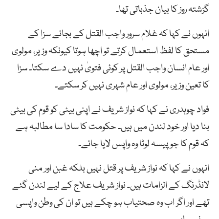
گزشتہ روز کا بیان جذباتی تھا۔
انہوں نے کہا کہ غلام سرور واجب القتل کے بجائے سزا کے
مستحق کا لفظ استعمال کرتے تو اچھا ہوتا کیونکہ وزیر، مولوی
اور عام انسان واجب القتل پر کوئی فتویٰ نہیں دے سکتا۔ سزا
کا تعین وزیر، مولوی اور عام شہری نہیں کر سکتے۔
فواد چوہدری نے کہا کہ نواز شریف نے اپنی بیٹی کو قوم کی بیٹی
بنا دیا اور خود لندن میں ہیں۔ حکومت کا سادا سا مطالبہ ہے
کہ قوم کا جو پیسہ لوٹا وہ واپس لایا جائے۔
انہوں نے کہا کہ نواز شریف پر قتل نہیں بلکہ غبن اور منی
لانڈرنگ کے الزامات ہیں۔ نواز شریف علاج کے لیے لندن گئے
تھے اور اگر اب وہ صحتیاب ہو چکے ہیں تو ان کی وطن واپسی