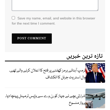
Save my name, email, and website in this browser
for the next time I comment.
تازہ ترین خبریں
ٹرمپ آبنائے ہرمز کھلنے پر فتح کا اعلان کرنے والے تھے،
وال اسٹریٹ جرنل کا انکشاف
شرارتی بچے نے جہاز کو رن وے سے واپس ٹرمینل پہنچا دیا،
پرواز منسوخ