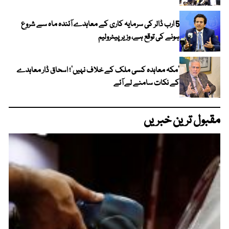
5 ارب ڈالر کی سرمایہ کاری کے معاہدے آئندہ ماہ سے شروع
ہونے کی توقع ہے، وزیر پیٹرولیم
‘مکہ معاہدہ کسی ملک کے خلاف نہیں’؛ اسحاق ڈار معاہدے
کے نکات سامنے لے آئے
مقبول ترین خبریں