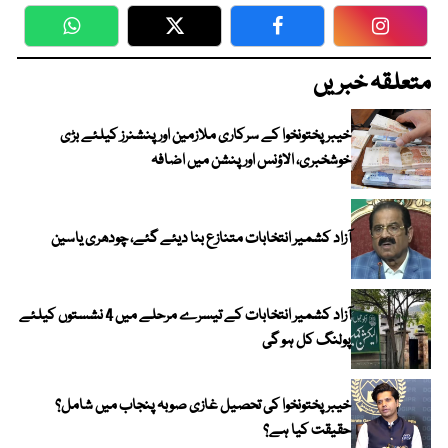
WhatsApp
Twitter
Facebook
Faceboo
متعلقہ خبریں
خیبرپختونخوا کے سرکاری ملازمین اور پنشنرز کیلئے بڑی
خوشخبری، الاؤنس اور پنشن میں اضافہ
آزاد کشمیر انتخابات متنازع بنا دیئے گئے، چودھری یاسین
آزاد کشمیر انتخابات کے تیسرے مرحلے میں 4 نشستوں کیلئے
پولنگ کل ہو گی
خیبر پختونخوا کی تحصیل غازی صوبہ پنجاب میں شامل؟
حقیقت کیا ہے؟