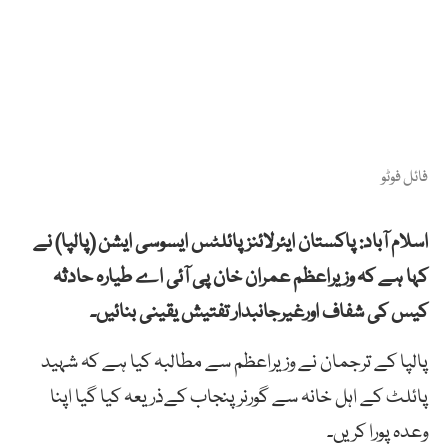
فائل فوٹو
اسلام آباد: پاکستان ایئرلائنز پائلٹس ایسوسی ایشن (پالپا) نے
کہا ہے کہ وزیراعظم عمران خان پی آئی اے طیارہ حادثہ
کیس کی شفاف اورغیرجانبدار تفتیش یقینی بنائیں۔
پالپا کے ترجمان نے وزیراعظم سے مطالبہ کیا ہے کہ شہید
پائلٹ کے اہل خانہ سے گورنر پنجاب کےذریعہ کیا گیا اپنا
وعدہ پورا کریں۔