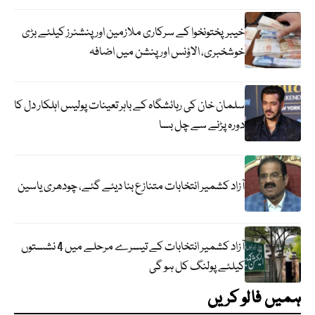
خیبرپختونخوا کے سرکاری ملازمین اور پنشنرز کیلئے بڑی
خوشخبری، الاؤنس اور پنشن میں اضافہ
سلمان خان کی رہائشگاہ کے باہر تعینات پولیس اہلکار دل کا
دورہ پڑنے سے چل بسا
آزاد کشمیر انتخابات متنازع بنا دیئے گئے، چودھری یاسین
آزاد کشمیر انتخابات کے تیسرے مرحلے میں 4 نشستوں
کیلئے پولنگ کل ہو گی
ہمیں فالو کریں