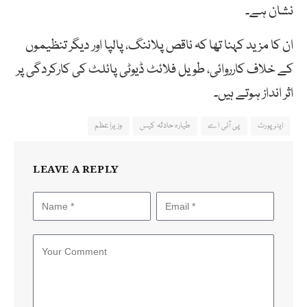
نشان ہے۔
ان کا مزید کہنا تھا کہ ناقص پلاننگ، پالپا اور دیگر تنظیموں
کے خلاف کارروائی، طویل فلائٹ ڈیوٹی پائلٹ کی کارکردگی پر
اثر انداز ہوتے ہیں۔
ایئرپورٹ
پی آئی اے
طیارہ حادثہ کیس
وزیراعظم
LEAVE A REPLY