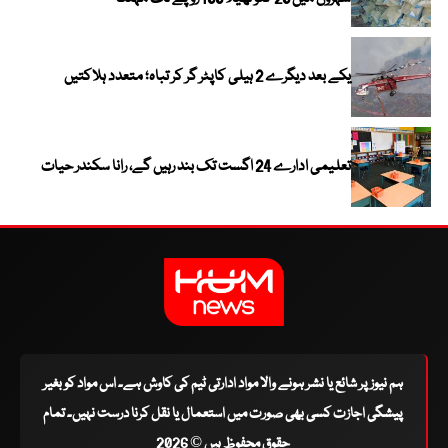
یکے بعد دیگرے 2 ہیلی کاپٹر گر کر تباہ؛ متعدد ہلاکتیں
تعلیمی ادارے 24 اگست تک بند رہیں گے، رانا سکندر حیات
ہم نیوز پر شائع یا نشر ہونے والا مواد ادارتی ٹیم کی کاوش ہے۔ اس مواد کو بغیر
پیشگی اجازت کسی بھی صورت میں استعمال یا نقل کرنا درست نہیں۔ تمام
حقوق محفوظ ہیں © 2026