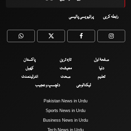
رابطہ کریں
پرائیویسی پالیسی
WhatsApp
Twitter
Facebook
Faceboo
صفحۂ اول
تازہ ترین
پاکستان
دنیا
معیشت
کھیل
تعلیم
صحت
انٹرٹینمنٹ
ٹیکنالوجی
دلچسپ و عجیب
Pakistan News in Urdu
Sports News in Urdu
Business News in Urdu
Tech News in Urdu