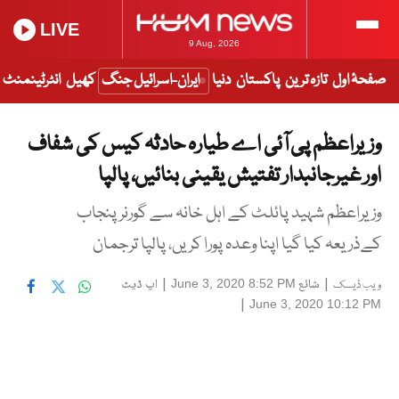
LIVE
9 Aug, 2026
صفحۂ اول
تازہ ترین
پاکستان
دنیا
ایران-اسرائیل جنگ
کھیل
انٹرٹینمنٹ
وزیراعظم پی آئی اے طیارہ حادثہ کیس کی شفاف
اور غیرجانبدار تفتیش یقینی بنائیں، پالپا
وزیراعظم شہید پائلٹ کے اہل خانہ سے گورنر پنجاب
کےذریعہ کیا گیا اپنا وعدہ پورا کریں، پالپا ترجمان
|
شائع
|
اپ ڈیٹ
June 3, 2020 8:52 PM
ویب ڈیسک
|
June 3, 2020 10:12 PM