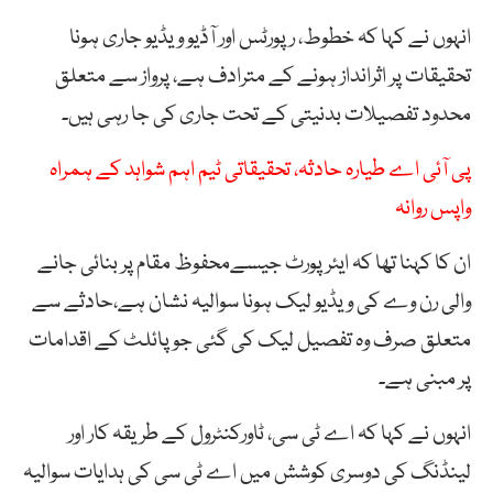
انہوں نے کہا کہ خطوط، رپورٹس اور آڈیو و یڈیو جاری ہونا
تحقیقات پر اثرانداز ہونے کے مترادف ہے، پرواز سے متعلق
محدود تفصیلات بدنیتی کے تحت جاری کی جا رہی ہیں۔
پی آئی اے طیارہ حادثہ، تحقیقاتی ٹیم اہم شواہد کے ہمراہ
واپس روانہ
ان کا کہنا تھا کہ ایئرپورٹ جیسےمحفوظ مقام پر بنائی جانے
والی رن وے کی ویڈیو لیک ہونا سوالیہ نشان ہے،حادثے سے
متعلق صرف وہ تفصیل لیک کی گئی جو پائلٹ کے اقدامات
پر مبنی ہے۔
انہوں نے کہا کہ اے ٹی سی، ٹاورکنٹرول کے طریقہ کار اور
لینڈنگ کی دوسری کوشش میں اے ٹی سی کی ہدایات سوالیہ