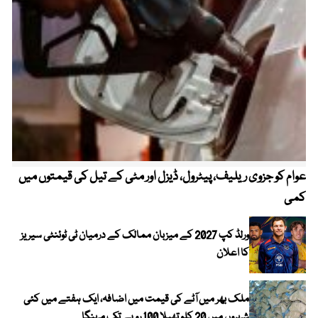
عوام کو جزوی ریلیف، پیٹرول، ڈیزل اور مٹی کے تیل کی قیمتوں میں
4 روز میں سونے کی قیمت میں بڑا اضافہ
کمی
ورلڈ کپ 2027 کے میزبان ممالک کے درمیان ٹی ٹوئنٹی سیریز
کا اعلان
ملک بھر میں آٹے کی قیمت میں اضافہ، ایک ہفتے میں کئی
شہروں میں 20 کلو تھیلا 100 روپے تک مہنگا