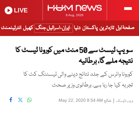
LIVE
8 Aug, 2026
صفحۂ اول
تازہ ترین
پاکستان
دنیا
ایران-اسرائیل جنگ
کھیل
انٹرٹینمنٹ
سویپ ٹیسٹ سے 50 منٹ میں کورونا ٹیسٹ کا
نتیجہ ملے گا، برطانیہ
کورونا وائرس کے جلد نتائج دینے والی ٹیسٹنگ کٹ کا
تجربہ کیا جا رہا ہے، برطانوی وزیر صحت
|
شائع
May 22, 2020 8:54 AM
ویب ڈیسک