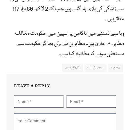
سے زندگی کی بازی ہار گئے ہیں جب کہ 2 لاکھ 80 ہزار 117
متاثر ہیں۔
وبا سے نمٹنے میں ناکامی پر اسپین میں حکومت مخالف
مظاہرے جاری ہیں۔ مظاہرین نے برتن بجا کر حکومت سے
مستعفی ہونے کا مطالبہ کیا ہے۔
برطانیہ
سویپ ٹیسٹ
کورونا وائرس
LEAVE A REPLY