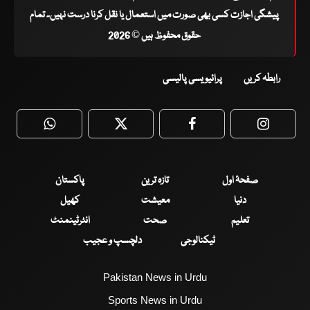
پیشگی اجازت کسی بھی صورت میں استعمال یا نقل کرنا درست نہیں۔ تمام
حقوق محفوظ ہیں © 2026
رابطہ کریں
پرائیویسی پالیسی
WhatsApp
Twitter
Facebook
Faceboo
صفحۂ اول
تازہ ترین
پاکستان
دنیا
معیشت
کھیل
تعلیم
صحت
انٹرٹینمنٹ
ٹیکنالوجی
دلچسپ و عجیب
Pakistan News in Urdu
Sports News in Urdu