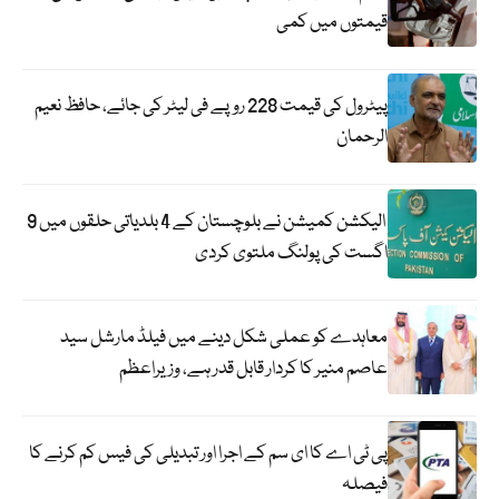
قیمتوں میں کمی
پیٹرول کی قیمت 228 روپے فی لیٹر کی جائے، حافظ نعیم
الرحمان
الیکشن کمیشن نے بلوچستان کے 4 بلدیاتی حلقوں میں 9
اگست کی پولنگ ملتوی کردی
معاہدے کو عملی شکل دینے میں فیلڈ مارشل سید
عاصم منیر کا کردار قابل قدر ہے، وزیراعظم
پی ٹی اے کا ای سم کے اجرا اور تبدیلی کی فیس کم کرنے کا
فیصلہ