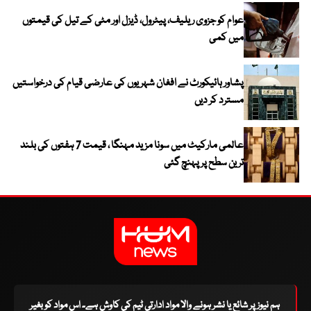
عوام کو جزوی ریلیف، پیٹرول، ڈیزل اور مٹی کے تیل کی قیمتوں
میں کمی
پشاور ہائیکورٹ نے افغان شہریوں کی عارضی قیام کی درخواستیں
مسترد کر دیں
عالمی مارکیٹ میں سونا مزید مہنگا ، قیمت 7 ہفتوں کی بلند
ترین سطح پر پہنچ گئی
ہم نیوز پر شائع یا نشر ہونے والا مواد ادارتی ٹیم کی کاوش ہے۔ اس مواد کو بغیر