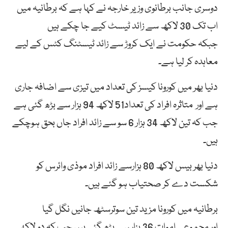
دوسری جانب برطانوی وزیر خارجہ نے کہا ہے کہ برطانیہ میں
اب تک 30 لاکھ سے زائد ٹیسٹ کیے جا چکے ہیں
جبکہ حکومت نے ایک کروڑ سے زائد ٹیسٹنگ کٹس کے لیے
معاہدہ کر لیا ہے۔
دنیا بھر میں کورونا کیسز کی تعداد میں تیزی سے اضافہ جاری
ہے اور متاثرہ افراد کی تعداد51 لاکھ 94 ہزار سے بڑھ گئی ہے
جب کہ تین لاکھ 34 ہزار 6 سو سے زائد افراد جاں بحق ہوچکے
ہیں۔
دنیا بھر بیس لاکھ 80 ہزارسے زائد افراد موذی وائرس کو
شکست دے کر صحتیاب ہو گئے ہیں۔
برطانیہ میں کورونا مزید تین سوترسٹھ جانیں نگل گیا
اور مجموعی اموات 36 ہزار سے بڑھ گئی ہیں جب کہ دو لاکھ