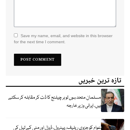
Save my name, email, and website in this browser
for the next time I comment.
تازہ ترین خبریں
مسلمان متحد ہوں تو ہر چیلنج کا ڈٹ کر مقابلہ کر سکتے
ہیں، ایرانی وزیر خارجہ
عوام کو جزوی ریلیف، پیٹرول، ڈیزل اور مٹی کے تیل کی