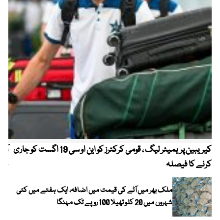
کیریبین پریمیئر لیگ ، قومی کرکٹرز کو این او سی 19 اگست کو جاری
آز
کرنے کا فیصلہ
چھی
ملک بھر میں آٹے کی قیمت میں اضافہ، ایک ہفتے میں کئی
شہروں میں 20 کلو تھیلا 100 روپے تک مہنگا