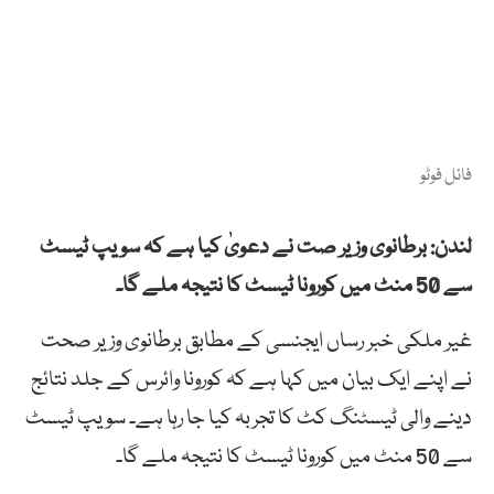
فائل فوٹو
لندن: برطانوی وزیر صت نے دعویٰ کیا ہے کہ سویپ ٹیسٹ
سے 50 منٹ میں کورونا ٹیسٹ کا نتیجہ ملے گا۔
غیر ملکی خبر رساں ایجنسی کے مطابق برطانوی وزیر صحت
نے اپنے ایک بیان میں کہا ہے کہ کورونا وائرس کے جلد نتائج
دینے والی ٹیسٹنگ کٹ کا تجربہ کیا جا رہا ہے۔ سویپ ٹیسٹ
سے 50 منٹ میں کورونا ٹیسٹ کا نتیجہ ملے گا۔