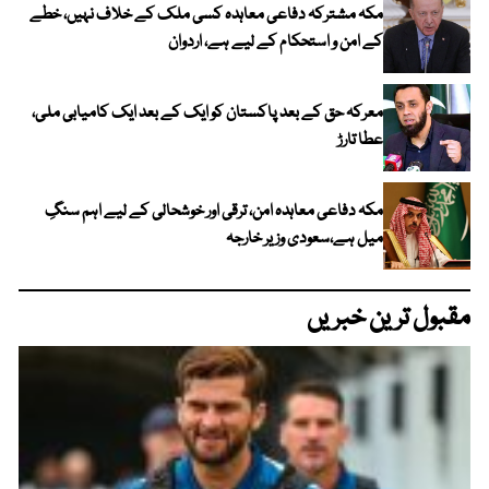
مکہ مشترکہ دفاعی معاہدہ کسی ملک کے خلاف نہیں، خطے
کے امن و استحکام کے لیے ہے، اردوان
معرکہ حق کے بعد پاکستان کو ایک کے بعد ایک کامیابی ملی،
عطا تارڑ
مکہ دفاعی معاہدہ امن، ترقی اور خوشحالی کے لیے اہم سنگِ
میل ہے،سعودی وزیر خارجہ
مقبول ترین خبریں