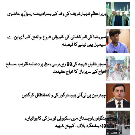
وزیر اعظم شہباز شریف کی وفد کے ہمراہ روضہ رسولؐ پر حاضری
میر رضا کی قبر کشائی کی کارروائی شروع ، والدین کے ڈی این اے
سیمپل بھی لینے کا فیصلہ
میجر طفیل شہید کی 68 ویں برسی ، مزار پر دعائیہ تقریب ، مسلح
افواج کے سربراہان کا خراج عقیدت
چیئرمین پی ٹی آئی بیرسٹر گوہر کی والدہ انتقال کر گئیں
ہنگو اور بلوچستان میں سکیورٹی فورسز کی کارروائیاں ،
10دہشتگرد ہلاک ، کیپٹن شہید