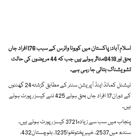
اسلام آباد: پاکستان میں کورونا وائرس کے سبب 176افراد جاں
بحق اور 8418متاثر ہوئے ہیں جب کہ 44 مریضوں کی حالت
تشویشناک بتائی جا رہی ہے۔
نیشنل کمانڈ اینڈ آپریشن سنٹر کے مطابق گزشتہ24 گھنٹوں
کے دوران17 افراد جاں بحق ہوئے 425 نئے کیسز رپورٹ ہوئے
ہیں۔
پنجاب میں سب سے زیادہ3721 کیسز رپورٹ ہوئے ہیں۔
سندھ میں2537، خیبرپختونخوا1235، بلوچستان432،