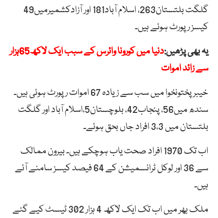
گلگت بلتستان263، اسلام آباد181 اور آزادکشمیرمیں49
کیسز رپورٹ ہوئے ہیں۔
یہ بھی پڑھیں:
دنیا میں کورونا وائرس کے سبب ایک لاکھ65ہزار
سے زائد اموات
خیبرپختونخوا میں سب سے زیادہ 67 اموات رپورٹ ہوئی ہیں۔
سندھ میں56، پنجاب42، بلوچستان5،اسلام آباد اور گلگت
بلتستان میں 3،3 افراد جاں بحق ہوئے۔
اب تک 1970 افراد صحت یاب ہوچکے ہیں۔ بیرون ممالک
سے 36 اور لوکل ٹرانسمیشن کے 64 فیصد کیسز سامنے آئے
ہیں۔
ملک بھر میں اب تک ایک لاکھ 4 ہزار 302 ٹیسٹ کیے گئے