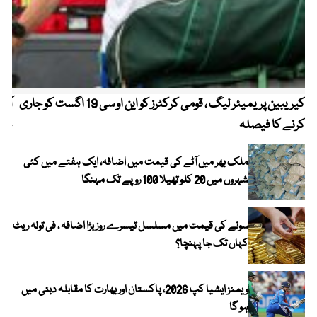
کیریبین پریمیئر لیگ ، قومی کرکٹرز کو این او سی 19 اگست کو جاری
آز
کرنے کا فیصلہ
چھی
ملک بھر میں آٹے کی قیمت میں اضافہ، ایک ہفتے میں کئی
شہروں میں 20 کلو تھیلا 100 روپے تک مہنگا
سونے کی قیمت میں مسلسل تیسرے روز بڑا اضافہ ، فی تولہ ریٹ
کہاں تک جا پہنچا؟
ویمنز ایشیا کپ 2026، پاکستان اور بھارت کا مقابلہ دبئی میں
ہو گا