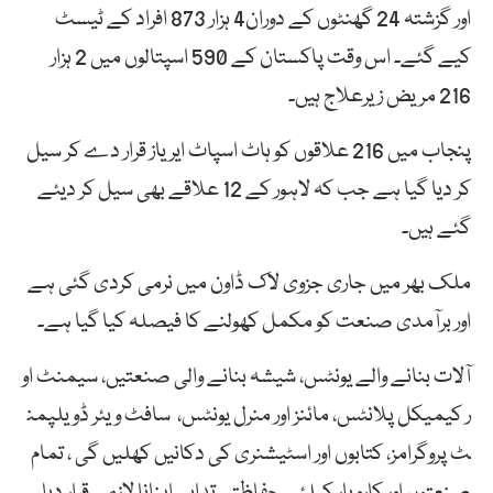
اور گزشتہ 24 گھنٹوں کے دوران4 ہزار 873 افراد کے ٹیسٹ
کیے گئے۔ اس وقت پاکستان کے 590 اسپتالوں میں 2 ہزار
216 مریض زیرعلاج ہیں۔
پنجاب میں 216 علاقوں کو ہاٹ اسپاٹ ایریاز قرار دے کر سیل
کر دیا گیا ہے جب کہ لاہور کے 12 علاقے بھی سیل کر دیئے
گئے ہیں۔
ملک بھر میں جاری جزوی لاک ڈاون میں نرمی کردی گئی ہے
اور برآمدی صنعت کو مکمل کھولنے کا فیصلہ کیا گیا ہے۔
آلات بنانے والے یونٹس، شیشہ بنانے والی صنعتیں، سیمنٹ او
ر کیمیکل پلانٹس، مائنز اور منرل یونٹس، سافٹ ویئر ڈویلپمن
ٹ پروگرامز، کتابوں اور اسٹیشنری کی دکانیں کھلیں گی ، تمام
صنعتوں اور کاروبار کیلئے حفاظتی تدابیر اپنانا لازمی قرار دیا