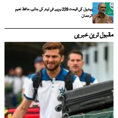
پیٹرول کی قیمت 228 روپے فی لیٹر کی جائے، حافظ نعیم
الرحمان
مقبول ترین خبریں