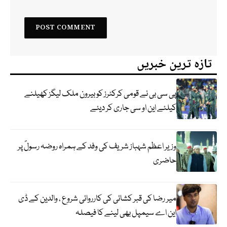
تازہ ترین خبریں
پی سی بی نے قومی کرکٹرز کو بیرون ملک لیگز کھیلنے
کیلئے این او سی جاری کر دیئے
وزیر اعظم شہباز شریف کی وفد کے ہمراہ روضہ رسولؐ پر
حاضری
میر رضا کی قبر کشائی کی کارروائی شروع ، والدین کے ڈی
این اے سیمپل بھی لینے کا فیصلہ