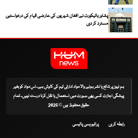
پشاور ہائیکورٹ نے افغان شہریوں کی عارضی قیام کی درخواستیں
مسترد کر دیں
ہم نیوز پر شائع یا نشر ہونے والا مواد ادارتی ٹیم کی کاوش ہے۔ اس مواد کو بغیر
پیشگی اجازت کسی بھی صورت میں استعمال یا نقل کرنا درست نہیں۔ تمام
حقوق محفوظ ہیں © 2026
رابطہ کریں
پرائیویسی پالیسی