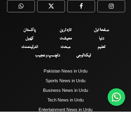
WhatsApp
Twitter
Facebook
Faceboo
صفحۂ اول
تازہ ترین
پاکستان
دنیا
معیشت
کھیل
تعلیم
صحت
انٹرٹینمنٹ
ٹیکنالوجی
دلچسپ و عجیب
Pakistan News in Urdu
Sports News in Urdu
Business News in Urdu
Tech News in Urdu
Entertainment News in Urdu
Health News in Urdu
Hum News English