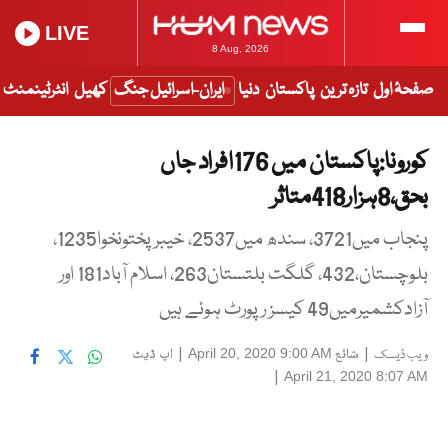
LIVE
8 Aug, 2026
صفحۂ اول
تازہ ترین
پاکستان
دنیا
ایران-اسرائیل جنگ
کھیل
انٹرٹینمنٹ
کورونا:پاکستان میں 176افراد جاں
بحق،8ہزار418متاثر
پنجاب میں3721، سندھ میں2537، خیبرپختونخوا1235،
بلوچستان،432، گلگت بلتستان263، اسلام آباد181 اور
آزادکشمیرمیں49 کیسز رپورٹ ہوئے ہیں
|
شائع
|
اپ ڈیٹ
April 20, 2020 9:00 AM
ویب ڈیسک
|
April 21, 2020 8:07 AM