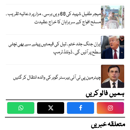
میجر طفیل شہید کی 68 ویں برسی ، مزار پر دعائیہ تقریب ،
مسلح افواج کے سربراہان کا خراج عقیدت
ایران جنگ جلد ختم ، تیل کی قیمتیں پہلے سے بھی نچلی
سطح پر آئیں گی ، ڈونلڈ ٹرمپ
چیئرمین پی ٹی آئی بیرسٹر گوہر کی والدہ انتقال کر گئیں
ہمیں فالو کریں
WhatsApp
Twitter
Facebook
Faceboo
متعلقہ خبریں