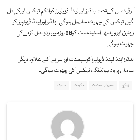
آرڈیننس کےتحت بلڈرز اور لینڈ ڈیولپرز کوانکم ٹیکس اورکیپٹل
گین ٹیکس کی چھوٹ حاصل ہوگی۔ بلڈرزاورلینڈ ڈیولپرز کو
ریٹرن اور ویلتھ اسٹیٹمنٹ کو60 روزمیں ردوبدل کرنےکی
چھوٹ ہوگی۔
بلڈرزاینڈ لینڈ ڈیولپرزکوسیمنٹ اور سریے کے علاوہ دیگر
سامان پر ود ہولڈنگ ٹیکس کی چھوٹ ہوگی۔
پیکج
تعمیراتی صنعت
حکومت
مسودہ