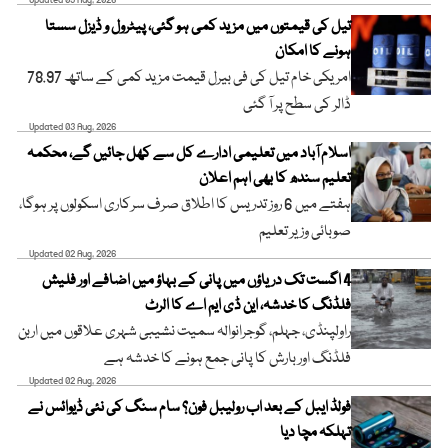
Updated 03 Aug, 2026
تیل کی قیمتوں میں مزید کمی ہو گئی، پیٹرول و ڈیزل سستا
ہونے کا امکان
امریکی خام تیل کی فی بیرل قیمت مزید کمی کے ساتھ 78.97
ڈالر کی سطح پر آ گئی
Updated 03 Aug, 2026
اسلام آباد میں تعلیمی ادارے کل سے کھل جائیں گے، محکمہ
تعلیم سندھ کا بھی اہم اعلان
ہفتے میں 6 روز تدریس کا اطلاق صرف سرکاری اسکولوں پر ہوگا،
صوبائی وزیر تعلیم
Updated 02 Aug, 2026
4 اگست تک دریاؤں میں پانی کے بہاؤ میں اضافے اور فلیش
فلڈنگ کا خدشہ، این ڈی ایم اے کا الرٹ
راولپنڈی، جہلم، گوجرانوالہ سمیت نشیبی شہری علاقوں میں اربن
فلڈنگ اور بارش کا پانی جمع ہونے کا خدشہ ہے
Updated 02 Aug, 2026
فولڈ ایبل کے بعد اب رولیبل فون؟ سام سنگ کی نئی ڈیوائس نے
تہلکہ مچا دیا