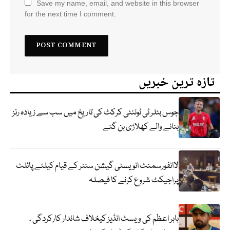
Save my name, email, and website in this browser
for the next time I comment.
تازہ ترین خبریں
جوس بٹلر ٹی ٹوئنٹی کرکٹ کی تاریخ میں سب سے زیادہ رنز
بنانے والے کھلاڑی بن گئے
لاانفورسمنٹ انویسٹی گیشن سنٹر کے قیام کیلئے پائلٹ
پراجیکٹ شروع کرنے کا فیصلہ
بابر اعظم کی ویسٹ انڈیز کیخلاف شاندار کارکردگی ،