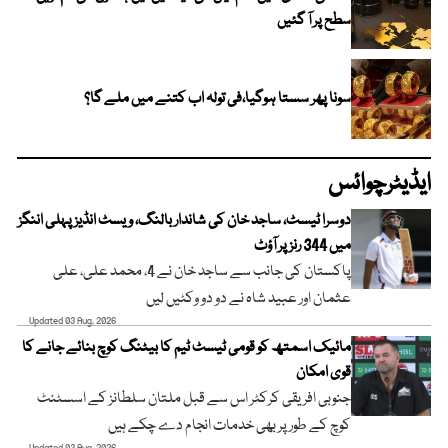
سطح پر آ گئیں
سونا پھر سستا ہوگیا،فی تولہ اب کتنے میں ملے گا؟
ایڈیٹرچوائس
دوسرا ٹیسٹ، ساجد خان کی شاندار بالنگ، ویسٹ انڈیز پہلی اننگز
میں 344 رنز پر آؤٹ
پاکستان کی جانب سے ساجد خان نے 4، محمد علی، علی
عثمان اور عبید شاہ نے دو دو وکٹیں لیں
Updated 03 Aug, 2026
مائیک اسمتھ کو قومی ٹیسٹ ٹیم کا بیٹنگ کوچ بنائے جانے کا
قوی امکان
جنوبی افریقی کرکٹر اس سے قبل ملتان سلطانز کے اسسٹنٹ
کوچ کے طور پر بھی خدمات انجام دے چکے ہیں