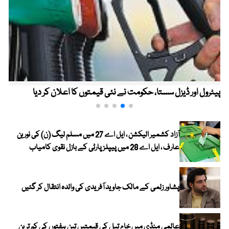
پیٹرول اور ڈیزل سستا، حکومت نے نئی قیمتوں کا اعلان کر دیا
آزاد کشمیر الیکشن ، ایل اے 27 میں مسلم لیگ (ن) کی نورین
عارف ، ایل اے 28 میں پیپلز پارٹی کے بازل نقوی کامیاب
پشاور زلمی کے مالک جاوید آفریدی کی والدہ انتقال کر گئیں
عالمی منڈی میں خام تیل کی قیمتیں تین ہفتوں کی کم ترین