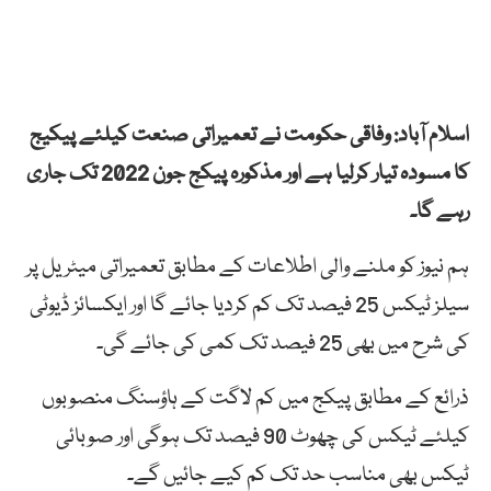
اسلام آباد: وفاقی حکومت نے تعمیراتی صنعت کیلئے پیکیج
کا مسودہ تیار کرلیا ہے اور مذکورہ پیکج جون 2022 تک جاری
رہے گا۔
ہم نیوز کو ملنے والی اطلاعات کے مطابق تعمیراتی میٹریل پر
سیلز ٹیکس 25 فیصد تک کم کردیا جائے گا اور ایکسائز ڈیوٹی
کی شرح میں بھی 25 فیصد تک کمی کی جائے گی۔
ذرائع کے مطابق پیکج میں کم لاگت کے ہاؤسنگ منصوبوں
کیلئے ٹیکس کی چھوٹ 90 فیصد تک ہوگی اور صوبائی
ٹیکس بھی مناسب حد تک کم کیے جائیں گے۔