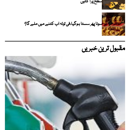
سطح پر آ گئیں
سونا پھر سستا ہوگیا،فی تولہ اب کتنے میں ملے گا؟
مقبول ترین خبریں