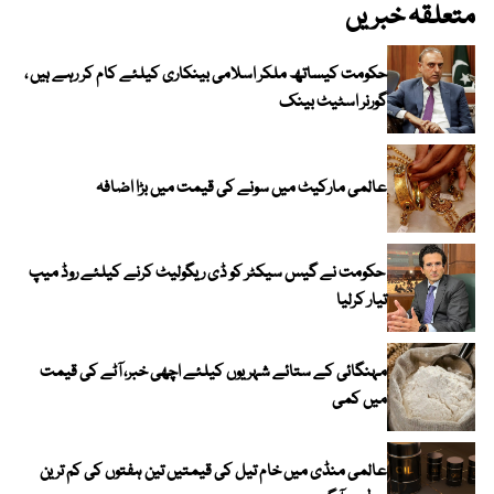
متعلقہ خبریں
حکومت کیساتھ ملکر اسلامی بینکاری کیلئے کام کر رہے ہیں ،
گورنر اسٹیٹ بینک
عالمی مارکیٹ میں سونے کی قیمت میں بڑا اضافہ
حکومت نے گیس سیکٹر کو ڈی ریگولیٹ کرنے کیلئے روڈ میپ
تیار کرلیا
مہنگائی کے ستائے شہریوں کیلئے اچھی خبر، آٹے کی قیمت
میں کمی
عالمی منڈی میں خام تیل کی قیمتیں تین ہفتوں کی کم ترین