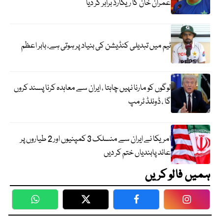
عمران خان کا ریکارڈ برابر کر دیا
ٹیم میں تبدیلی کنڈیشن کی بنیاد پر ہوتی ہے، بابر اعظم
لوگوں کو مارنا نہیں چاہتا ، ایران سے معاہدہ کرنا پسند کروں
گا ، ڈونلڈ ٹرمپ
امریکا نے ایران سے منسلک 3 کمپنیوں اور 2 طیاروں پر
عائد پابندیاں ختم کر دیں
ہمیں فالو کریں
WhatsApp
Twitter
Facebook
Faceboo