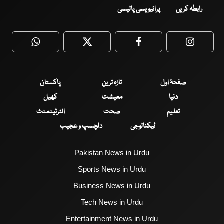
رابطہ کریں
پرائیویسی پالیسی
WhatsApp
Twitter
Facebook
Faceboo
صفحۂ اول
تازہ ترین
پاکستان
دنیا
معیشت
کھیل
تعلیم
صحت
انٹرٹینمنٹ
ٹیکنالوجی
دلچسپ و عجیب
Pakistan News in Urdu
Sports News in Urdu
Business News in Urdu
Tech News in Urdu
Entertainment News in Urdu