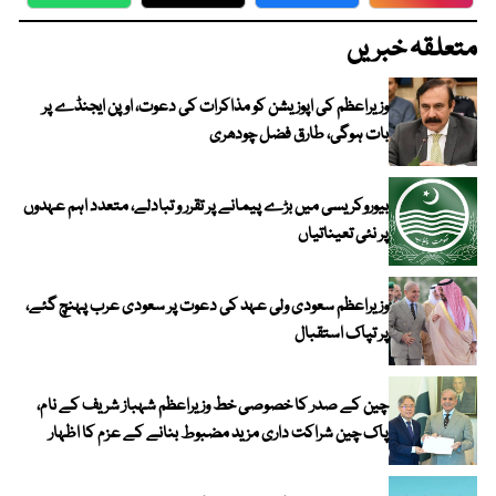
WhatsApp
Twitter
Facebook
Faceboo
متعلقہ خبریں
وزیراعظم کی اپوزیشن کو مذاکرات کی دعوت، اوپن ایجنڈے پر
بات ہوگی، طارق فضل چودھری
بیوروکریسی میں بڑے پیمانے پر تقرر و تبادلے، متعدد اہم عہدوں
پر نئی تعیناتیاں
وزیراعظم سعودی ولی عہد کی دعوت پر سعودی عرب پہنچ گئے،
پر تپاک استقبال
چین کے صدر کا خصوصی خط وزیراعظم شہباز شریف کے نام،
پاک چین شراکت داری مزید مضبوط بنانے کے عزم کا اظہار