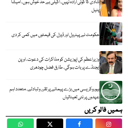
شادی کا کوئی ارادہ نہیں، اکیلی بے حد خوش ہوں، امیشا
پٹیل
حکومت نے پیٹرول اور ڈیزل کی قیمتوں میں کمی کر دی
وزیراعظم کی اپوزیشن کو مذاکرات کی دعوت، اوپن
ایجنڈے پر بات ہوگی، طارق فضل چودھری
بیوروکریسی میں بڑے پیمانے پر تقرر و تبادلے، متعدد اہم
عہدوں پر نئی تعیناتیاں
ہمیں فالو کریں