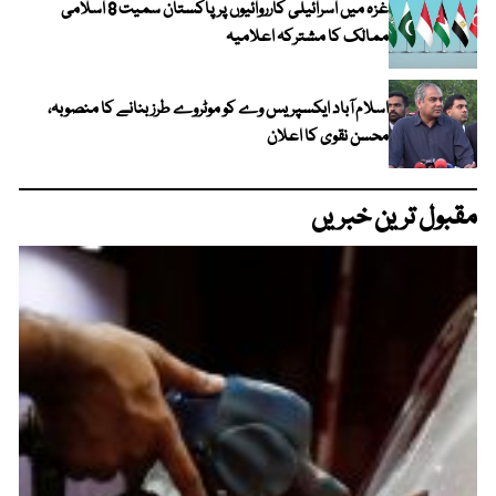
غزہ میں اسرائیلی کارروائیوں پر پاکستان سمیت 8 اسلامی
ممالک کا مشترکہ اعلامیہ
اسلام آباد ایکسپریس وے کو موٹروے طرز بنانے کا منصوبہ،
محسن نقوی کا اعلان
مقبول ترین خبریں