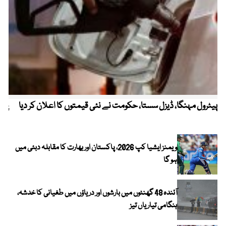
پیٹرول مہنگا، ڈیزل سستا، حکومت نے نئی قیمتوں کا اعلان کر دیا
پنج
ویمنز ایشیا کپ 2026، پاکستان اور بھارت کا مقابلہ دبئی میں
ہو گا
آئندہ 48 گھنٹوں میں بارشوں اور دریاؤں میں طغیانی کا خدشہ،
ہنگامی تیاریاں تیز