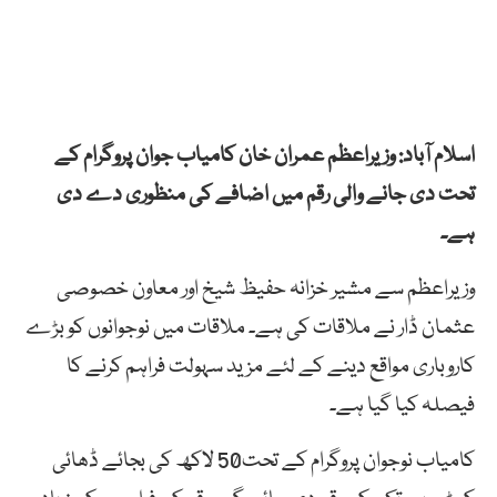
اسلام آباد: وزیراعظم عمران خان کامیاب جوان پروگرام کے
تحت دی جانے والی رقم میں اضافے کی منظوری دے دی
ہے۔
وزیراعظم سے مشیر خزانہ حفیظ شیخ اور معاون خصوصی
عثمان ڈار نے ملاقات کی ہے۔ ملاقات میں نوجوانوں کو بڑے
کاروباری مواقع دینے کے لئے مزید سہولت فراہم کرنے کا
فیصلہ کیا گیا ہے۔
کامیاب نوجوان پروگرام کے تحت50 لاکھ کی بجائے ڈھائی