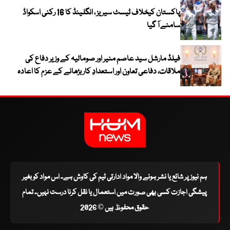
پاکستان کیخلاف ٹیسٹ سیریز ، انگلینڈ کا 16 رکنی اسکواڈ
سامنے آ گیا
فیلڈ مارشل سید عاصم منیر اور صومالیہ کے وزیر دفاع کی
ملاقات، دفاعی تعاون اور استعدادِ کار بڑھانے کے عزم کا اعادہ
ہم نیوز پر شائع یا نشر ہونے والا مواد ادارتی ٹیم کی کاوش ہے۔ اس مواد کو بغیر
پیشگی اجازت کسی بھی صورت میں استعمال یا نقل کرنا درست نہیں۔ تمام
حقوق محفوظ ہیں © 2026