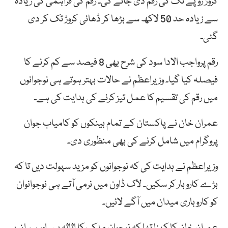
کروڑ روپے تک کی رقم دی جائے گی۔ رقم کی فراہمی کی زیادہ
سے زیادہ حد 50 لاکھ سے بڑھا کر ڈھائی کروڑ تک کر دی
گئی۔
رقم پرواجب الادا سود کی شرح بھی 8 فیصد سے کم کرنے کا
فیصلہ کیا گیا۔ وزیراعظم نے حالات بہتر ہوتے ہی نوجوانوں
میں رقم کی تقسیم کا عمل تیز کرنے کی ہدایت کی ہے۔
عمران خان نے پاکستان کے تمام بینکوں کو کامیاب جوان
پروگرام میں شامل کرنے کی بھی منظوری دی۔
وزیراعظم نے ہدایت کی کہ نوجوانوں کو مزید سہولت دیں تا کہ
بڑے کاروبار کر سکیں۔ لاک ڈاون میں نرمی آتے ہی نوجوانوان
کو کاروباری میدان میں آگے لائیں۔
عمران خان کا کہنا تھا کہ نوجوان ملک کا اثاثہ ہیں اور ہم ان پر