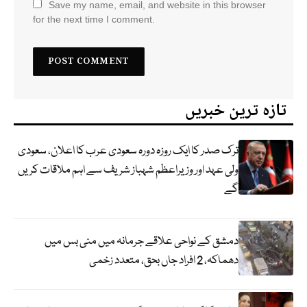
Save my name, email, and website in this browser
for the next time I comment.
تازہ ترین خبریں
ترک صدر کا ایک روزہ دورہ سعودی عرب کا اعلان، سعودی
ولی عہد اور وزیراعظم شہباز شریف سے اہم ملاقات کریں
گے
دمشق کے نواحی علاقے جرمانہ میں منی بس میں
دھماکہ، 2 افراد جاں بحق، متعدد زخمی