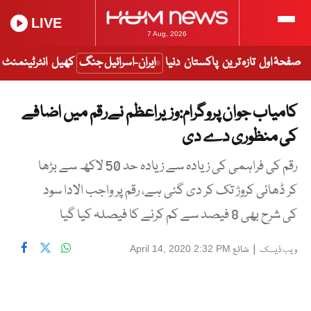
LIVE
7 Aug, 2026
صفحۂ اول
تازہ ترین
پاکستان
دنیا
ایران-اسرائیل جنگ
کھیل
انٹرٹینمنٹ
کامیاب جوان پروگرام:وزیراعظم نےرقم میں اضافے
کی منظوری دے دی
رقم کی فراہمی کی زیادہ سے زیادہ حد 50 لاکھ سے بڑھا
کر ڈھائی کروڑ تک کر دی گئی ہے، رقم پر واجب الادا سود
کی شرح بھی 8 فیصد سے کم کرنے کا فیصلہ کیا گیا
|
شائع
April 14, 2020 2:32 PM
ویب ڈیسک