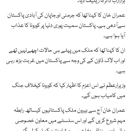
ہزارارب ڈالرکا ریلیف دیا۔
عمران خان کا کہنا تھا کہ جرمنی اورجاپان کی آبادی پاکستان
سےآدھی ہے۔ پاکستان سمیت پوری دنیا پر کورونا کا عذاب
آیا ہوا ہے۔
ان کا کہنا تھا کہ ملک میں پہلے ہی حالات اچھےنہیں تھے
اور اب لاک ڈاؤن کے کی وجہ سے پاکستان میں غربت بڑھ رہی
ہے۔
وزیرارعظم نے اس اعزم کا اظہار کیا کہ کورونا کیخلاف جنگ
میں کامیاب ہوں گے۔
عمران خان آج سے بیرون ملک پاکستانیوں کیساتھ رابطہ
مہم شروع کریں گے اور اس سلسلے میں معاون خصوصی
برائے اوورسیز زلفی بخاری سے مشاورت مکمل کر لی گئی ہے۔