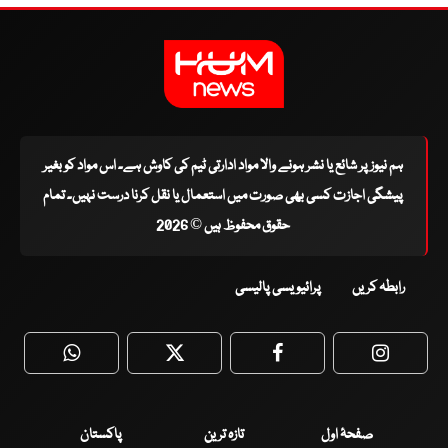
ہم نیوز پر شائع یا نشر ہونے والا مواد ادارتی ٹیم کی کاوش ہے۔ اس مواد کو بغیر
پیشگی اجازت کسی بھی صورت میں استعمال یا نقل کرنا درست نہیں۔ تمام
حقوق محفوظ ہیں © 2026
رابطہ کریں
پرائیویسی پالیسی
WhatsApp
Twitter
Facebook
Faceboo
صفحۂ اول
تازہ ترین
پاکستان