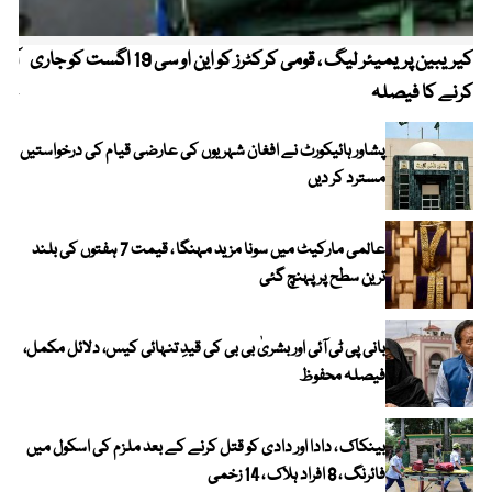
کیریبین پریمیئر لیگ ، قومی کرکٹرز کو این او سی 19 اگست کو جاری
آز
کرنے کا فیصلہ
چھی
پشاور ہائیکورٹ نے افغان شہریوں کی عارضی قیام کی درخواستیں
مسترد کر دیں
عالمی مارکیٹ میں سونا مزید مہنگا ، قیمت 7 ہفتوں کی بلند
ترین سطح پر پہنچ گئی
بانی پی ٹی آئی اور بشریٰ بی بی کی قیدِ تنہائی کیس، دلائل مکمل،
فیصلہ محفوظ
بینکاک ، دادا اور دادی کو قتل کرنے کے بعد ملزم کی اسکول میں
فائرنگ ، 8 افراد ہلاک ، 14 زخمی