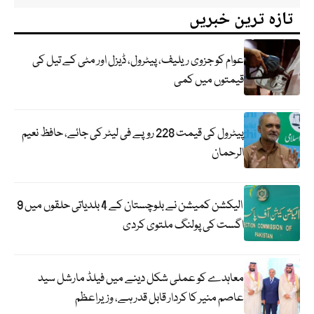
تازہ ترین خبریں
عوام کو جزوی ریلیف، پیٹرول، ڈیزل اور مٹی کے تیل کی
قیمتوں میں کمی
پیٹرول کی قیمت 228 روپے فی لیٹر کی جائے، حافظ نعیم
الرحمان
الیکشن کمیشن نے بلوچستان کے 4 بلدیاتی حلقوں میں 9
اگست کی پولنگ ملتوی کردی
معاہدے کو عملی شکل دینے میں فیلڈ مارشل سید
عاصم منیر کا کردار قابل قدر ہے، وزیراعظم