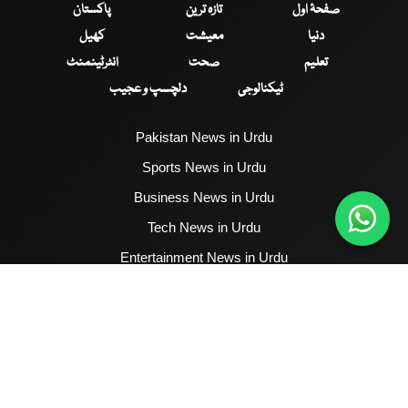
صفحۂ اول
تازہ ترین
پاکستان
دنیا
معیشت
کھیل
تعلیم
صحت
انٹرٹینمنٹ
ٹیکنالوجی
دلچسپ و عجیب
Pakistan News in Urdu
Sports News in Urdu
Business News in Urdu
Tech News in Urdu
Entertainment News in Urdu
Health News in Urdu
Hum News English