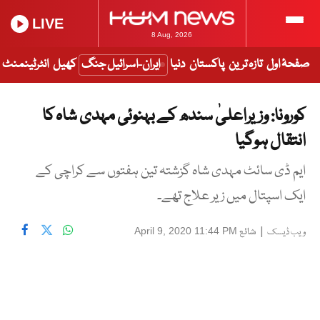
LIVE
8 Aug, 2026
صفحۂ اول
تازہ ترین
پاکستان
دنیا
ایران-اسرائیل جنگ
کھیل
انٹرٹینمنٹ
کورونا: وزیراعلیٰ سندھ کے بہنوئی مہدی شاہ کا
انتقال ہوگیا
ایم ڈی سائٹ مہدی شاہ گزشتہ تین ہفتوں سے کراچی کے
ایک اسپتال میں زیر علاج تھے۔
|
شائع
April 9, 2020 11:44 PM
ویب ڈیسک