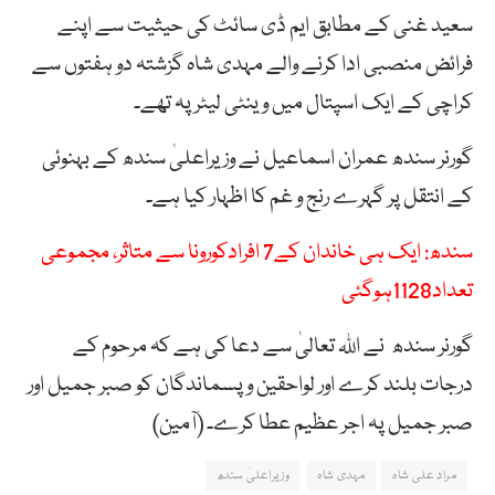
سعید غنی کے مطابق ایم ڈی سائٹ کی حیثیت سے اپنے
فرائض منصبی ادا کرنے والے مہدی شاہ گزشتہ دو ہفتوں سے
کراچی کے ایک اسپتال میں وینٹی لیٹرپہ تھے۔
گورنر سندھ عمران اسماعیل نے وزیراعلیٰ سندھ کے بہنوئی
کے انتقل پر گہرے رنج و غم کا اظہار کیا ہے۔
سندھ: ایک ہی خاندان کے7 افرادکورونا سے متاثر، مجموعی
تعداد1128ہوگئی
گورنر سندھ نے اللہ تعالیٰ سے دعا کی ہے کہ مرحوم کے
درجات بلند کرے اور لواحقین و پسماندگان کو صبر جمیل اور
صبر جمیل پہ اجر عظیم عطا کرے۔ (آمین)
مراد علی شاہ
مہدی شاہ
وزیراعلیٰ سندھ