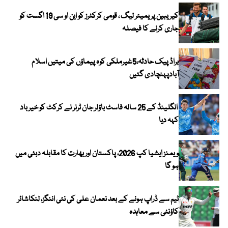
کیریبین پریمیئر لیگ ، قومی کرکٹرز کو این او سی 19 اگست کو
جاری کرنے کا فیصلہ
براڈ پیک حادثہ،5غیرملکی کوہ پیماؤں کی میتیں اسلام
آبادپہنچادی گئیں
انگلینڈ کے 25 سالہ فاسٹ باؤلر جان ٹرنر نے کرکٹ کو خیر باد
کہہ دیا
ویمنز ایشیا کپ 2026، پاکستان اور بھارت کا مقابلہ دبئی میں
ہو گا
ٹیم سے ڈراپ ہونے کے بعد نعمان علی کی نئی اننگز، لنکاشائر
کاؤنٹی سے معاہدہ