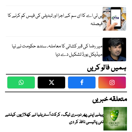
پی ٹی اے کا ای سم کے اجرا اور تبدیلی کی فیس کم کرنے کا
فیصلہ
میر رضا کی قبر کشائی کا معاملہ، سندھ حکومت نے نیا
میڈیکل بورڈ تشکیل دے دیا
ہمیں فالو کریں
WhatsApp
Twitter
Facebook
Faceboo
متعلقہ خبریں
پہلے اپنی پھر دوسری لیگ ، کرکٹ آسٹریلیا نے کھلاڑیوں کیلئے
نئی پالیسی نافذ کر دی