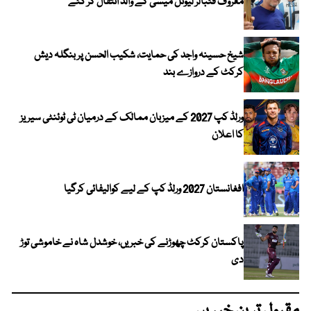
معروف فٹبالر لیونل میسی کے والد انتقال کر گئے
شیخ حسینہ واجد کی حمایت، شکیب الحسن پر بنگلہ دیش
کرکٹ کے دروازے بند
ورلڈ کپ 2027 کے میزبان ممالک کے درمیان ٹی ٹوئنٹی سیریز
کا اعلان
افغانستان 2027 ورلڈ کپ کے لیے کوالیفائی کرگیا
پاکستان کرکٹ چھوڑنے کی خبریں، خوشدل شاہ نے خاموشی توڑ
دی