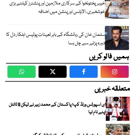
خیبرپختونخوا کے سرکاری ملازمین اور پنشنرز کیلئے بڑی
خوشخبری، الاؤنس اور پنشن میں اضافہ
سلمان خان کی رہائشگاہ کے باہر تعینات پولیس اہلکار دل کا
دورہ پڑنے سے چل بسا
ہمیں فالو کریں
WhatsApp
Twitter
Facebook
Faceboo
متعلقہ خبریں
ای اسپورٹس ورلڈ کپ؛ پاکستان کے محمد زبیر نے ٹیکن 8 ٹائٹل
اپنے نام لیا