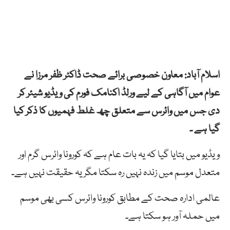
اسلام آباد: معاون خصوصی برائے صحت ڈاکٹر ظفر مرزا نے
عوام میں آگاہی کے لیے ورلڈ اکنامک فورم کی ویڈیو شیئر کر
دی جس میں وائرس سے متعلق چھ غلط فہمیوں کا ذکر کیا
گیا ہے ۔
ویڈیو میں بتایا گیا کہ یہ بات عام ہے کہ کورونا وائرس گرم اور
متعدل موسم میں زندہ نہیں رہ سکتا مگر یہ حقیقت نہیں ہے۔
عالمی ادارہ صحت کے مطابق کورونا وائرس کسی بھی موسم
میں حملہ آور ہو سکتا ہے۔