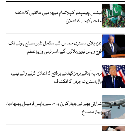
نیشنل چیمپئنز کپ: تمام میچز میں شائقین کا داخلہ
مفت رکھنے کا اعلان
غزہ پلان مسترد، حماس کے مکمل غیر مسلح ہونے تک
فوج واپس نہیں بلائیں گے، اسرائیلی وزیراعظم
ٹرمپ آبنائے ہرمز کھلنے پر فتح کا اعلان کرنے والے تھے،
وال اسٹریٹ جرنل کا انکشاف
شرارتی بچے نے جہاز کو رن وے سے واپس ٹرمینل پہنچا دیا،
پرواز منسوخ