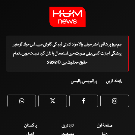
ہم نیوز پر شائع یا نشر ہونے والا مواد ادارتی ٹیم کی کاوش ہے۔ اس مواد کو بغیر
پیشگی اجازت کسی بھی صورت میں استعمال یا نقل کرنا درست نہیں۔ تمام
حقوق محفوظ ہیں © 2026
رابطہ کریں
پرائیویسی پالیسی
WhatsApp
Twitter
Facebook
Faceboo
صفحۂ اول
تازہ ترین
پاکستان
دنیا
معیشت
کھیل