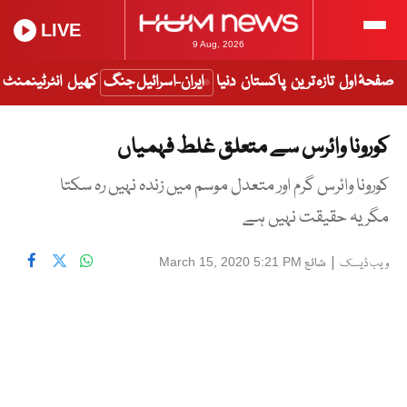
LIVE
9 Aug, 2026
صفحۂ اول
تازہ ترین
پاکستان
دنیا
ایران-اسرائیل جنگ
کھیل
انٹرٹینمنٹ
کورونا وائرس سے متعلق غلط فہمیاں
کورونا وائرس گرم اور متعدل موسم میں زندہ نہیں رہ سکتا
مگر یہ حقیقت نہیں ہے
|
شائع
March 15, 2020 5:21 PM
ویب ڈیسک