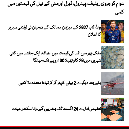
عوام کو جزوی ریلیف، پیٹرول، ڈیزل اور مٹی کے تیل کی قیمتوں میں
4 روز میں سونے کی قیمت میں بڑا اضافہ
کمی
ورلڈ کپ 2027 کے میزبان ممالک کے درمیان ٹی ٹوئنٹی سیریز
کا اعلان
ملک بھر میں آٹے کی قیمت میں اضافہ، ایک ہفتے میں کئی
شہروں میں 20 کلو تھیلا 100 روپے تک مہنگا
یکے بعد دیگرے 2 ہیلی کاپٹر گر کر تباہ؛ متعدد ہلاکتیں
تعلیمی ادارے 24 اگست تک بند رہیں گے، رانا سکندر حیات