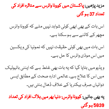
مزید پڑھیں:
پاکستان میں کورونا وائرس سے متاثرہ افراد کی
تعداد 37 ہو گئی
اس بات کے بھی ابھی کوئی شواہد نہیں ملے کہ کورونا وائرس
مچھر کے کاٹنے سے ہو سکتا ہے۔
اس بات میں بھی کوئی حقیقت نہیں کہ نمونیا کی ویکسین
میں اس موذی وائرس کا حل ہے۔
ویڈیو میں بتایا گیا کہ یہ بات بھی غلط ہے کہ اینٹی بائیوٹیک
میں اس کا علاج ہے۔ عالمی ادارہ صحت کے مطابق ایسی
دوائیاں صرف بیکٹریا کے خلاف ڈھال بنتی ہیں۔
یہ بھی جانیں:
کورونا وائرس: دنیا بھر میں ہلاک افراد کی تعداد
5839 ہو گئی