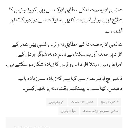
عالمی ادارہ صحت کے مطابق ادرک سے بھی کورونا وائرس کا
علاج نہیں اور اور اس بات کا بھی حقیقت سے دور دور کا تعلق
نہیں ہے۔
عالمی ادارہ صحت کے مطابق یہ وائرس کسی بھی عمر کے
افراد پر حملہ آور ہو سکتا ہے تاہم دمہ، شوگر اور دل کے
امراض میں مبتلا افراد اس وائرس کا زیادہ شکار ہو سکتے ہیں۔
ڈبلیو ایچ او نے عوام سے کہا ہے کہ زیادہ سے زیادہ ہاتھ
دھوئیں، کھانسے یا چھنکتے وقت منہ پر ہاتھ رکھیں۔
ڈاکٹر ظفر مرزا
عالمی ادارہ صحت
کورونا وائرس
معاون خصوصی برائے صحت
موذی وائرس