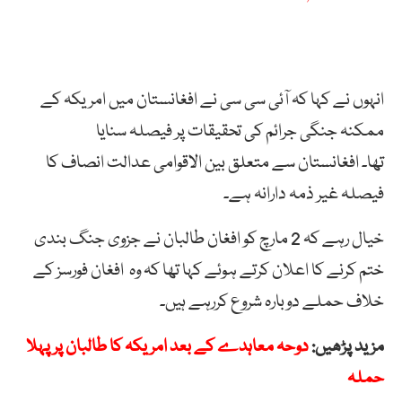
انہوں نے کہا کہ آئی سی سی نے افغانستان میں امریکہ کے
ممکنہ جنگی جرائم کی تحقیقات پر فیصلہ سنایا
تھا۔ افغانستان سے متعلق بین الاقوامی عدالت انصاف کا
فیصلہ غیر ذمہ دارانہ ہے۔
خیال رہے کہ 2 مارچ کو افغان طالبان نے جزوی جنگ بندی
ختم کرنے کا اعلان کرتے ہوئے کہا تھا کہ وہ افغان فورسز کے
خلاف حملے دوبارہ شروع کررہے ہیں۔
مزید پڑھیں:
دوحہ معاہدے کے بعد امریکہ کا طالبان پر پہلا
حملہ