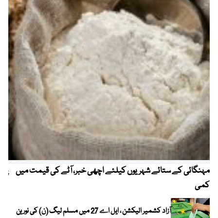
مہنگائی کے ستائے شہریوں کیلئے اچھی خبر، آٹے کی قیمت میں
پیٹ
کمی
آزاد کشمیر الیکشن ، ایل اے 27 میں مسلم لیگ (ن) کی نورین