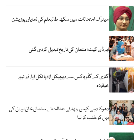
میٹرک امتحانات میں سکھ طالبعلم کی نمایاں پوزیشن
ایم ڈی کیٹ امتحان کی تاریخ تبدیل کردی گئی
گاڑی کے گلَو باکس سے دیوہیکل اژدہا نکل آیا، ڈرائیور
خوفزدہ
دھوکا دہی کیس ، بھارتی عدالت نے سلمان خان اور ان کی
بہن کو طلب کر لیا