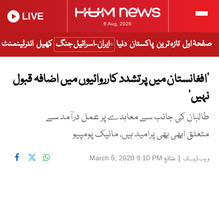
LIVE
6 Aug, 2026
صفحۂ اول
تازہ ترین
پاکستان
دنیا
ایران-اسرائیل جنگ
کھیل
انٹرٹینمنٹ
’افغانستان میں پرتشدد کارروائیوں میں اضافہ قبول
نہیں‘
طالبان کی جانب سے معاہدے پر عمل درآمد سے
متعلق ابھی بھی پرامید ہیں، مائیک پومپیو
|
شائع
March 5, 2020 9:10 PM
ویب ڈیسک