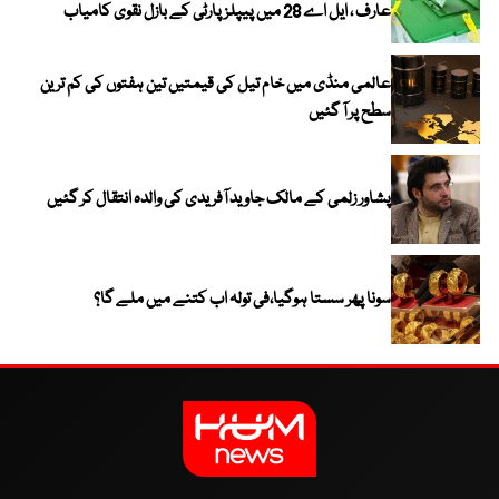
عارف ، ایل اے 28 میں پیپلز پارٹی کے بازل نقوی کامیاب
عالمی منڈی میں خام تیل کی قیمتیں تین ہفتوں کی کم ترین
سطح پر آ گئیں
پشاور زلمی کے مالک جاوید آفریدی کی والدہ انتقال کر گئیں
سونا پھر سستا ہوگیا،فی تولہ اب کتنے میں ملے گا؟