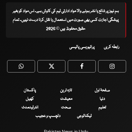
ہم نیوز پر شائع یا نشر ہونے والا مواد ادارتی ٹیم کی کاوش ہے۔ اس مواد کو بغیر
پیشگی اجازت کسی بھی صورت میں استعمال یا نقل کرنا درست نہیں۔ تمام
حقوق محفوظ ہیں © 2026
رابطہ کریں
پرائیویسی پالیسی
WhatsApp
Twitter
Facebook
Faceboo
صفحۂ اول
تازہ ترین
پاکستان
دنیا
معیشت
کھیل
تعلیم
صحت
انٹرٹینمنٹ
ٹیکنالوجی
دلچسپ و عجیب
Pakistan News in Urdu