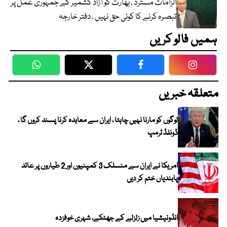
الزامات مسترد ، بھارت کو آزاد کشمیر کے جمہوری عمل پر
تبصرہ کرنے کا کوئی حق نہیں ، دفتر خارجہ
ہمیں فالو کریں
WhatsApp
Twitter
Facebook
Faceboo
متعلقہ خبریں
لوگوں کو مارنا نہیں چاہتا ، ایران سے معاہدہ کرنا پسند کروں گا ،
ڈونلڈ ٹرمپ
امریکا نے ایران سے منسلک 3 کمپنیوں اور 2 طیاروں پر عائد
پابندیاں ختم کر دیں
انڈونیشیا میں زلزلے کے جھٹکے، شہری خوفزدہ