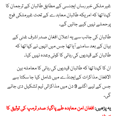
غیر ملکی خبر رساں ایجنسی کے مطابق طالبان کے ترجمان کا
کہنا تھا کہ امریکہ طالبان معاہدے کے تحت غیرملکی فوج
پرحملے نہیں کیے جائیں گے۔
طالبان کی جانب سے یہ اعلان افغان صدر اشرف غنی کے
بیان کے بعد سامنے آیا تھا جس میں انہوں نے کہا تھا کہ
طالبان کے قیدیوں کی رہائی کا کوئی وعدہ نہیں کیا۔
ان کا کہنا تھا کہ طالبان قیدیوں کی رہائی کا معاملہ بین
الافغان مذاکرات کےایجنڈے میں شامل کیا جا سکتا ہے
جس کے لیے اگلے 9 دن میں مذاکراتی ٹیم تشکیل دی جائے
گی۔
یہ پڑھیں:
افغان امن معاہدہ طے پاگیا: صدر ٹرمپ کی توثیق کا