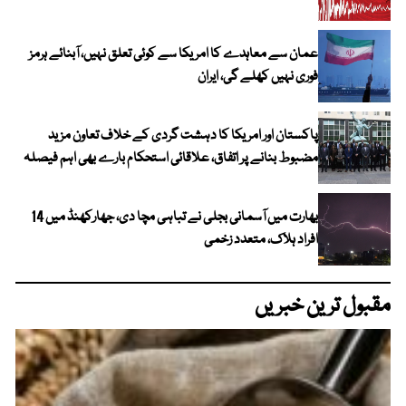
عمان سے معاہدے کا امریکا سے کوئی تعلق نہیں، آبنائے ہرمز
فوری نہیں کھلے گی، ایران
پاکستان اور امریکا کا دہشت گردی کے خلاف تعاون مزید
مضبوط بنانے پر اتفاق، علاقائی استحکام بارے بھی اہم فیصلہ
بھارت میں آسمانی بجلی نے تباہی مچا دی، جھارکھنڈ میں 14
افراد ہلاک، متعدد زخمی
مقبول ترین خبریں