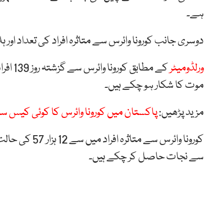
ہے۔
دوسری جانب کورونا وائرس سے متاثرہ افراد کی تعداد اور
ورلڈومیٹر
موت کا شکار ہو چکے ہیں۔
مزید پڑھیں:
پاکستان میں کورونا وائرس کا کوئی کیس سا
سے نجات حاصل کر چکے ہیں۔