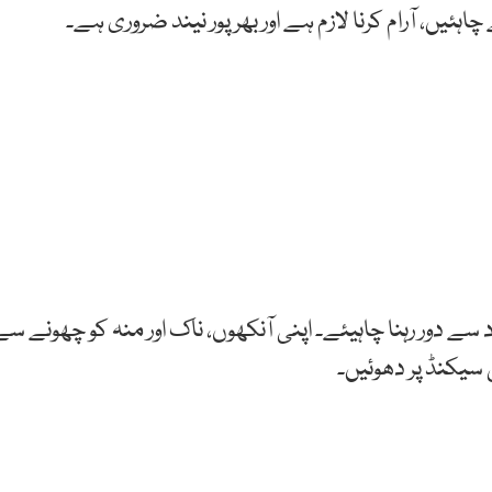
چاہئیں، آرام کرنا لازم ہے اور بھرپور نیند ضروری ہے۔
سے دور رہنا چاہیئے۔ اپنی آنکھوں، ناک اور منہ کو چھونے سے
س سیکنڈ پر دھوئیں۔