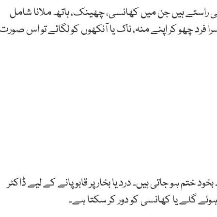
 راستے ہیں جن میں کھانسی، چھینک، ہاتھ ملانا شامل
ا فرد چھو کر اپنے منہ، ناک یا آنکھوں کو لگائے تو اس صورت
ختم ہو جاتی ہیں۔ درد یا بخار پر قابو پانے کے لیے ڈاکٹر
وئے گلے یا کھانسی کو دور کر سکتا ہے۔