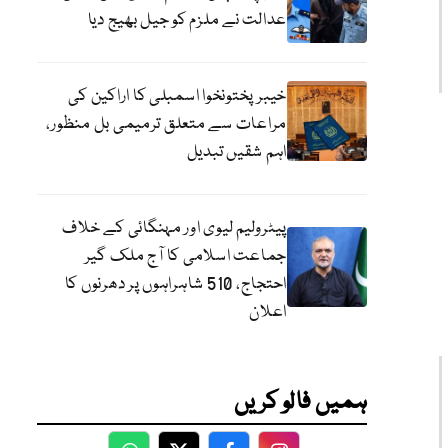
عدالت نے ملزم کو جیل بھیج دیا
خیبرپختونخوا اسمبلی کا اراکین کی
مراعات سے متعلق ترمیمی بل منظور،
اہم شقیں تبدیل
پیٹرولیم لیوی اور مہنگائی کے خلاف
جماعت اسلامی کا آج ملک گیر
احتجاج، 510 شاہراہوں پر دھرنوں کا
اعلان
ہمیں فالو کریں