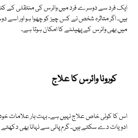
ایک فرد سے دوسرے فرد میں وائرس کی منتقلی کے کئی
ہیں۔ اگر متاثرہ شخص نے کس چیز کو چھوا ہو اور اسے دوسر
میں بھی وائرس کے پھیلنے کا امکان ہوتا ہے۔
کورونا وائرس کا علاج
اس کا کوئی خاص علاج نہیں ہے۔ بہت بار علامات خود بخود 
ادویات دے سکتے ہیں۔ گرم پانی سے نہانا بھی دکھتے ہ