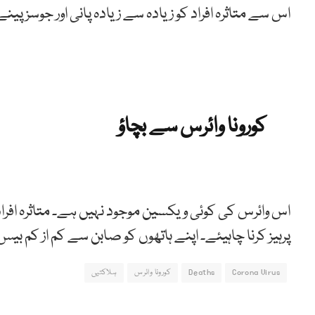
اس سے متاثرہ افراد کو زیادہ سے زیادہ پانی اور جوسز پینے 
کورونا وائرس سے بچاؤ
اس وائرس کی کوئی ویکسین موجود نہیں ہے۔ متاثرہ افراد 
پرہیز کرنا چاہیئے۔ اپنے ہاتھوں کو صابن سے کم از کم بی
Corona Virus
Deaths
کورونا وائرس
ہلاکتیں