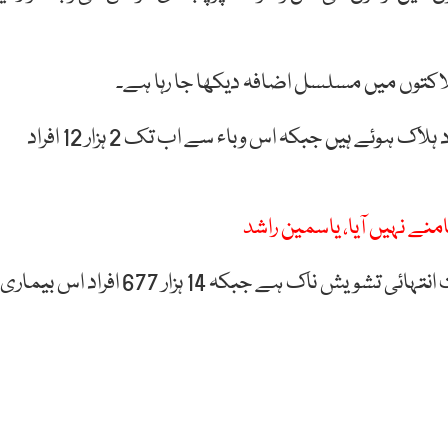
 ہلاکتوں میں مسلسل اضافہ دیکھا جا رہا ہے۔
کے مطابق کورونا وائرس سے گزشتہ روز 139 افراد ہلاک ہوئے ہیں جبکہ اس وباء سے اب تک 2 ہزار 12 افراد
منے نہیں آیا، یاسمین راشد
کورونا وائرس سے متاثرہ افراد میں سے 12 ہزار 57 کی حالت انتہائی تشویش ناک ہے جبکہ 14 ہزار 677 افراد اس بیماری