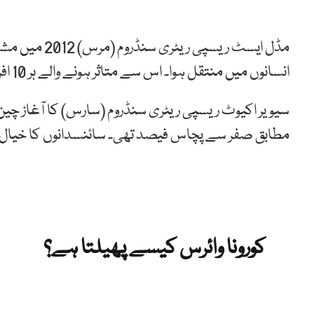
مڈل ایسٹ ریسپ
انسانوں میں منتقل ہوا۔ اس سے متاثر ہونے والے ہر 10 افراد میں سے تین سے چار جان سے ہاتھ دھو بیٹھے۔
سیویر اکیوٹ ریسپی ریٹری سنڈروم (سارس) کا آغاز چ
مطابق صفر سے پچاس فیصد تھی۔ سائنسدانوں کا خیال ہ
کورونا وائرس کیسے پھیلتا ہے؟