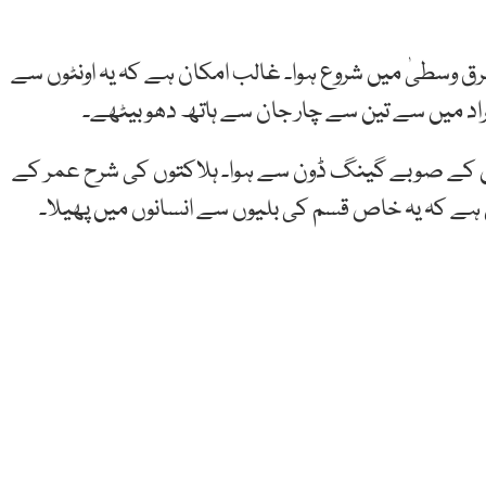
ی ریٹری سنڈروم (مرس) 2012 میں مشرق وسطیٰ میں شروع ہوا۔ غالب امکان ہے کہ یہ اونٹوں سے
ین کے صوبے گینگ ڈون سے ہوا۔ ہلاکتوں کی شرح عمر کے
ے کہ یہ خاص قسم کی بلیوں سے انسانوں میں پھیلا۔