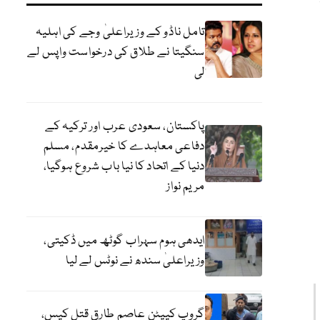
تامل ناڈو کے وزیراعلیٰ وجے کی اہلیہ
سنگیتا نے طلاق کی درخواست واپس لے
لی
پاکستان، سعودی عرب اور ترکیہ کے
دفاعی معاہدے کا خیرمقدم، مسلم
دنیا کے اتحاد کا نیا باب شروع ہوگیا،
مریم نواز
ایدھی ہوم سہراب گوٹھ میں ڈکیتی،
وزیراعلیٰ سندھ نے نوٹس لے لیا
گروپ کیپٹن عاصم طارق قتل کیس،