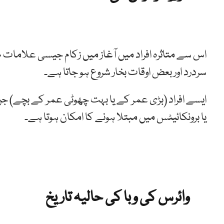
اس سے متاثرہ افراد میں آغاز میں زکام جیسی علامات ظ
سردرد اور بعض اوقات بخار شروع ہو جاتا ہے۔
ایسے افراد (بڑی عمر کے یا بہت چھوٹی عمر کے بچے) جن 
یا برونکائیٹس میں مبتلا ہونے کا امکان ہوتا ہے۔
وائرس کی وبا کی حالیہ تاریخ