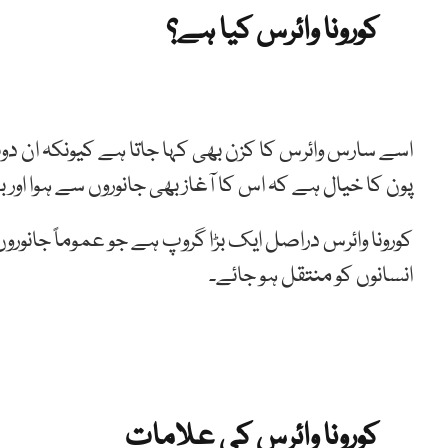
کورونا وائرس کیا ہے؟
اسے سارس وائرس کا کزن بھی کہا جاتا ہے کیونکہ ان 
پون کا خیال ہے کہ اس کا آغاز بھی جانوروں سے ہوا اور ب
کورونا وائرس دراصل ایک بڑا گروپ ہے جو عموماً جانوروں 
انسانوں کو منتقل ہو جائے۔
کورونا وائرس کی علامات