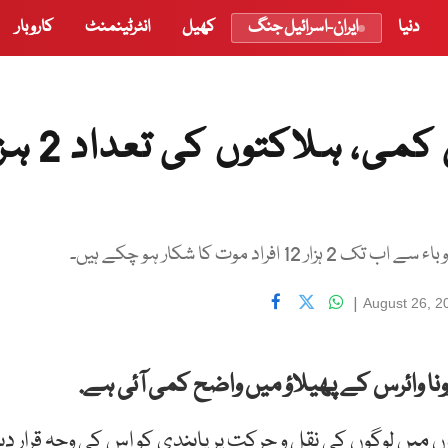
دنیا
ایران-اسرائیل جنگ
کھیل
انٹرٹینمنٹ
کاروبار
کورونا وائرس کے پھیلاؤ میں کمی، 
|
August 26, 2
 وائرس کے پھیلاؤ میں واضح کمی آئی ہے.
 لوگوں کی نقل و حرکت پر پابندی کو اس کی وجہ قرار دیا