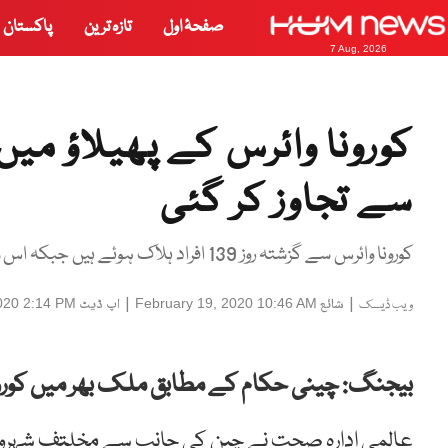
صفحۂ اول
تازہ ترین
پاکستان
7 Aug, 2026
سے تجاوز کر گئی
کورونا وائرس سے گزشتہ روز 139 افراد ہلاک ہوئے ہیں جبکہ اس وباء سے اب تک 2 ہزار 12 افراد موت کا شکار ہو چکے ہیں۔
|
شائع
|
اپ ڈیٹ
020 2:14 PM
February 19, 2020 10:46 AM
ویب ڈیسک
بیجنگ: چینی حکام کے مطابق ملک بھر میں کورونا
عالمی ادارہ صحت نے چین کی جانب سے مخلتف شہروں میں