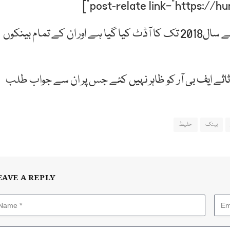
ذرائع کا کہنا ہے کہ کرکٹر محمد حفیظ کا سال 2014 سے سال2018 تک کا آڈٹ کیا گیا ہے اور ان کے تمام بینکوں
 17 کروڑ روپے مالیت کے اثاثے ایف بی آر کو ظاہر نہیں کئے جس پر ان سے جواب طلب
بینک
حفیظ
EAVE A REPLY