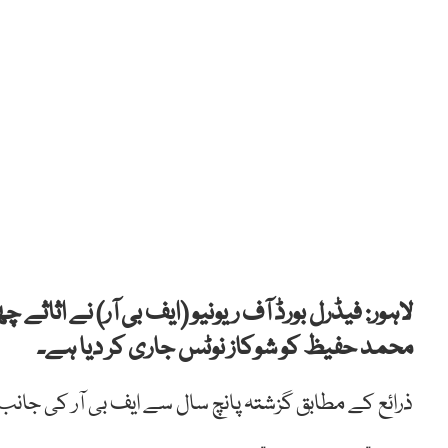
لاہور: فیڈرل بورڈ آف ریونیو (ایف بی آر) نے اثاثے
محمد حفیظ کو شوکاز نوٹس جاری کر دیا ہے۔
ذرائع کے مطابق گزشتہ پانچ سال سے ایف بی آر کی جان