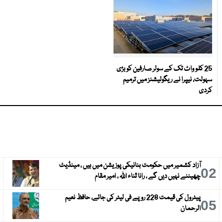
25 کلو واٹ تک کے سولر صارفین کو بڑی
سہولت، نیپرا نے ریگولیشنز میں ترمیم
کردی
آزاد کشمیر میں حکومت بنانیکی پوزیشن میں ہیں ، مینڈیٹ
3
02
چھیننے نہیں دیں گے ، رانا ثناء اللہ ، امیر مقام
پیٹرول کی قیمت 228 روپے فی لیٹر کی جائے، حافظ نعیم
6
05
الرحمان