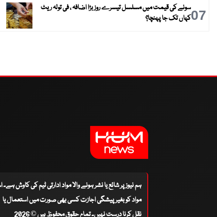
سونے کی قیمت میں مسلسل تیسرے روز بڑا اضافہ ، فی تولہ ریٹ
07
کہاں تک جا پہنچا؟
ہم نیوز پر شائع یا نشر ہونے والا مواد ادارتی ٹیم کی کاوش ہے۔ 
مواد کو بغیر پیشگی اجازت کسی بھی صورت میں استعمال یا
نقل کرنا درست نہیں۔ تمام حقوق محفوظ ہیں © 2026