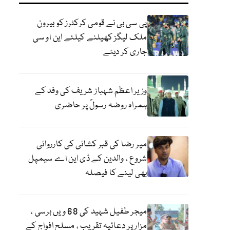
پی سی بی نے قومی کرکٹرز کو بیرون
ملک لیگز کھیلنے کیلئے این او سی
جاری کر دیئے
وزیر اعظم شہباز شریف کی وفد کے
ہمراہ روضہ رسولؐ پر حاضری
میر رضا کی قبر کشائی کی کارروائی
شروع ، والدین کے ڈی این اے سیمپل
بھی لینے کا فیصلہ
میجر طفیل شہید کی 68 ویں برسی ،
مزار پر دعائیہ تقریب ، مسلح افواج کے