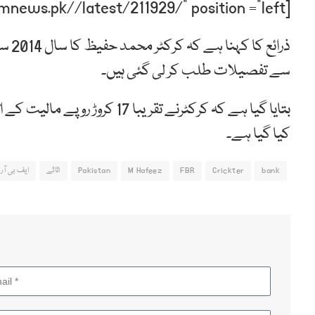
[post-relate link=”https://humnews.pk//latest/211929/” position =”left”]
سے تفصیلات طلب کر لی گئی ہیں۔
بتایا گیا ہے کہ کرکٹرنے تقریبا
کیا گیا ہے۔
bank
Crickter
FBR
M Hafeez
Pakistan
اثاثے
ایف بی آر