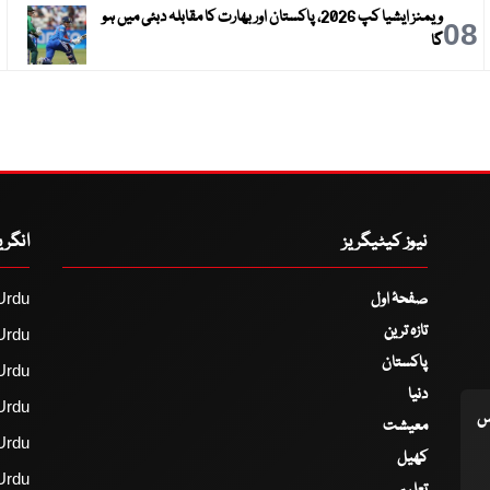
ویمنز ایشیا کپ 2026، پاکستان اور بھارت کا مقابلہ دبئی میں ہو
9
08
گا
نیوز کیٹیگریز
انگر
صفحۂ اول
Urdu
تازہ ترین
Urdu
پاکستان
Urdu
دنیا
Urdu
اس
معیشت
Urdu
کھیل
Urdu