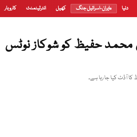
دنیا
ایران-اسرائیل جنگ
کھیل
انٹرٹینمنٹ
کاروبار
ن محمد حفیظ کو شوکاز نوٹس
کا آڈٹ کیا جا رہا ہے۔