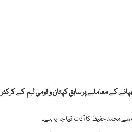
 چھپانے کے معاملے پر سابق کپتان و قومی ٹیم کے کرکٹر
ب سے محمد حفیظ کا آڈٹ کیا جا رہا ہے۔