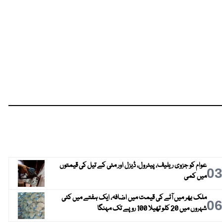
عوام کو جزوی ریلیف، پیٹرول، ڈیزل اور مٹی کے تیل کی قیمتوں
0
میں کمی
ملک بھر میں آٹے کی قیمت میں اضافہ، ایک ہفتے میں کئی
0
شہروں میں 20 کلو تھیلا 100 روپے تک مہنگا