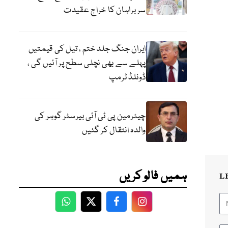
سربراہان کا خراج عقیدت
ایران جنگ جلد ختم ، تیل کی قیمتیں
پہلے سے بھی نچلی سطح پر آئیں گی ،
ڈونلڈ ٹرمپ
چیئرمین پی ٹی آئی بیرسٹر گوہر کی
والدہ انتقال کر گئیں
ہمیں فالو کریں
L
WhatsApp
Twitter
Facebook
Facebook