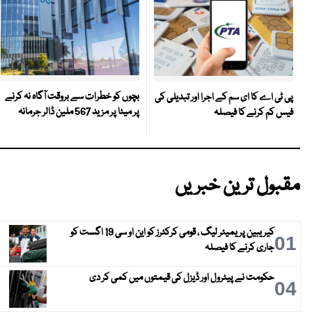
بچوں کو خطرات سے بروقت آگاہ نہ کرنے
پی ٹی اے کا ای سم کے اجرا اور تبدیلی کی
پر میٹا پر مزید 567 ملین ڈالر جرمانہ
فیس کم کرنے کا فیصلہ
مقبول ترین خبریں
کیریبین پریمیئر لیگ ، قومی کرکٹرز کو این او سی 19 اگست کو
01
جاری کرنے کا فیصلہ
حکومت نے پیٹرول اور ڈیزل کی قیمتوں میں کمی کر دی
04