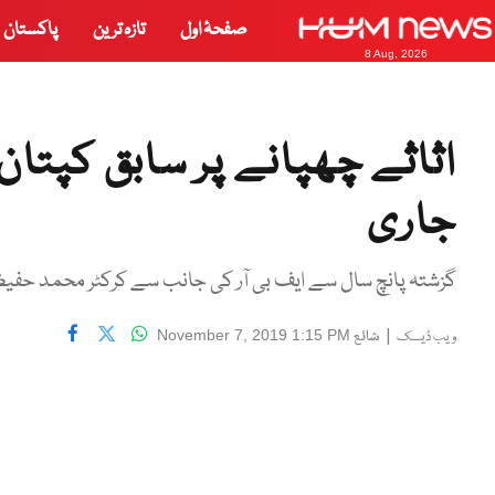
صفحۂ اول
تازہ ترین
پاکستان
8 Aug, 2026
اثاثے چھپانے پر سابق کپتا
جاری
گزشتہ پانچ سال سے ایف بی آر کی جانب سے کرکٹر محمد حفیظ 
|
شائع
November 7, 2019 1:15 PM
ویب ڈیسک