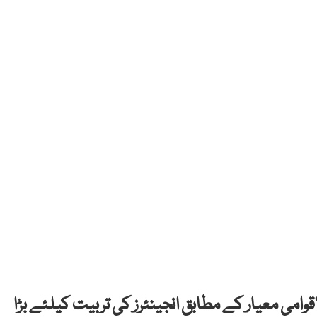
اقوامی معیار کے مطابق انجینئرز کی تربیت کیلئے بڑا