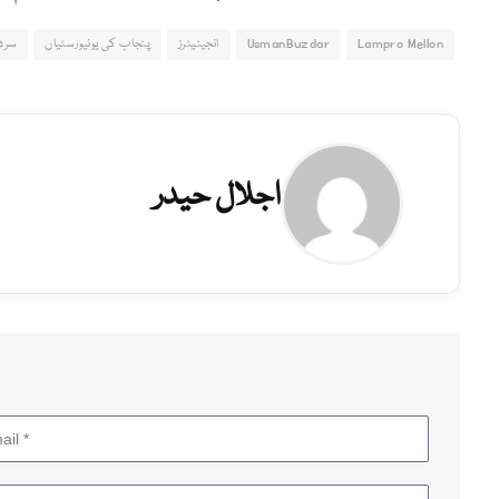
Lampro Mellon
UsmanBuzdar
انجینیئرز
پنجاب کی یونیورسٹیاں
سردا
اجلال حیدر