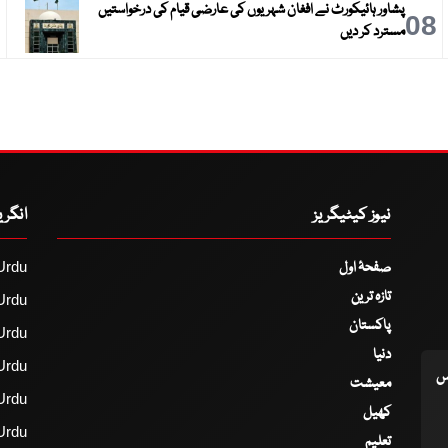
پشاور ہائیکورٹ نے افغان شہریوں کی عارضی قیام کی درخواستیں
9
08
مسترد کر دیں
نیوز کیٹیگریز
انگر
صفحۂ اول
Urdu
تازہ ترین
Urdu
پاکستان
Urdu
دنیا
Urdu
اس
معیشت
Urdu
کھیل
Urdu
تعلیم