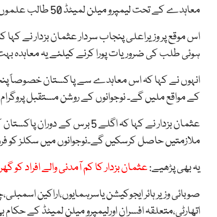
معاہدے کے تحت لیمپرو میلن لمیٹڈ 50 طالب علموں کو فری تربیت بھی فراہم کرے گی۔
اس موقع پر وزیراعلی پنجاب سردار عثمان بزدار نے کہا ک
ہوئی طلب کی ضروریات پورا کرنے کیلئے یہ معاہدہ بہ
انہوں نے کہا کہ اس معاہدے سے پاکستان خصوصاً پنجاب
کے مواقع ملیں گے۔ نوجوانوں کے روشن مستقبل پروگرام ک
ملازمتیں حاصل کرسکیں گے۔نوجوانوں میں سکلز کو فروغ
یہ بھی پڑھیے:
عثمان بزدار کا کم آمدنی والے افراد کو گھروں کی فراہمی بارے
صوبائی وزیر ہائر ایجوکیشن یاسرہمایوں،اراکین اسمبلی،
اتھارٹی،متعلقہ افسران اورلیمپرو میلن لمیٹڈ کے حکام ب