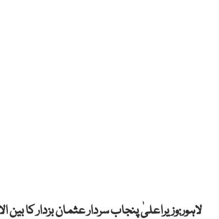
لاہور:وزیراعلیٰ پنجاب سردار عثمان بزدار کا بین ال