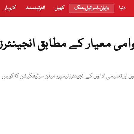
دنیا
ایران-اسرائیل جنگ
کھیل
انٹرٹینمنٹ
کاروبار
وامی معیار کے مطابق انجینئرز
اور تعلیمی اداروں کے انجینئرز لیمپرو میلن سرٹیفکیشن کا کورس