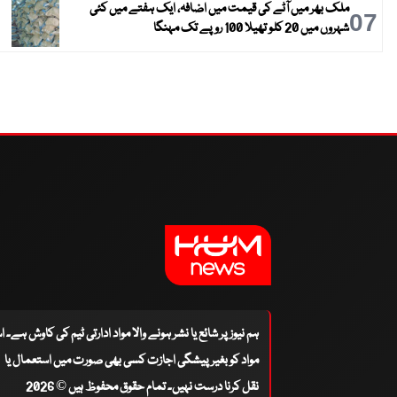
ملک بھر میں آٹے کی قیمت میں اضافہ، ایک ہفتے میں کئی
07
شہروں میں 20 کلو تھیلا 100 روپے تک مہنگا
ہم نیوز پر شائع یا نشر ہونے والا مواد ادارتی ٹیم کی کاوش ہے۔ 
مواد کو بغیر پیشگی اجازت کسی بھی صورت میں استعمال یا
نقل کرنا درست نہیں۔ تمام حقوق محفوظ ہیں © 2026