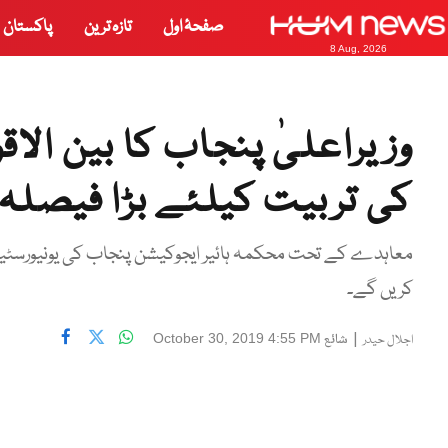
صفحۂ اول
تازہ ترین
پاکستان
8 Aug, 2026
وزیراعلیٰ پنجاب کا بین الاق
کی تربیت کیلئے بڑا فیصلہ
معاہدے کے تحت محکمہ ہائیر ایجوکیشن پنجاب کی یونیورسٹیوں 
کریں گے۔
|
شائع
October 30, 2019 4:55 PM
اجلال حیدر