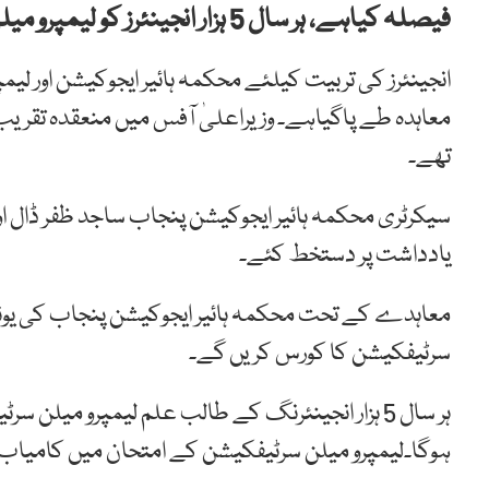
فیصلہ کیاہے، ہر سال 5 ہزار انجینئرز کو لیمپرو میلن سرٹیفکیشن کا کورس کرایا جائے گا۔
معاہدہ طے پاگیاہے۔ وزیراعلیٰ آفس میں منعقدہ تقری
تھے۔
سیکرٹری محکمہ ہائیر ایجوکیشن پنجاب ساجد ظفر ڈال 
یادداشت پر دستخط کئے۔
معاہدے کے تحت محکمہ ہائیر ایجوکیشن پنجاب کی یونیور
سرٹیفکیشن کا کورس کریں گے۔
ہوگا۔لیمپرو میلن سرٹیفکیشن کے امتحان میں کامیاب انج