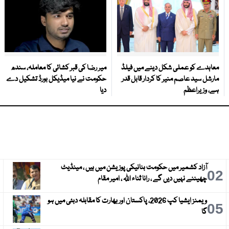
معاہدے کو عملی شکل دینے میں فیلڈ
میر رضا کی قبر کشائی کا معاملہ، سندھ
مارشل سید عاصم منیر کا کردار قابل قدر
حکومت نے نیا میڈیکل بورڈ تشکیل دے
ہے، وزیراعظم
دیا
آزاد کشمیر میں حکومت بنانیکی پوزیشن میں ہیں ، مینڈیٹ
3
02
چھیننے نہیں دیں گے ، رانا ثناء اللہ ، امیر مقام
ویمنز ایشیا کپ 2026، پاکستان اور بھارت کا مقابلہ دبئی میں ہو
6
05
گا