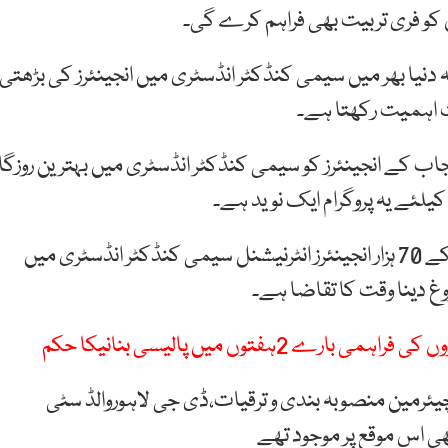
ہ دنیا بھر میں سیمی کنڈکٹر انڈسٹری میں انجینئرز کی بڑھتی
ت اہمیت رکھتا ہے۔
 کے انجینئرز کو سیمی کنڈکٹر انڈسٹری میں بہترین روزگار
یلئے یہ پروگرام ایک نوید ہے۔
عثمان بزدار نے کہا کہ اگلے 5 برس کے دوران پاکستان کے 70 ہزار انجینئرز انٹرنیشنل سیمی کنڈکٹر انڈسٹری میں
 دینا وقت کا تقاضا ہے۔
 2ہفتوں میں پالیسی بنانیکا حکم
چیئرمین منصوبہ بندی و ترقیات،ڈی جی لاہوروالڈ سٹی
ھی اس موقع پر موجود تھے