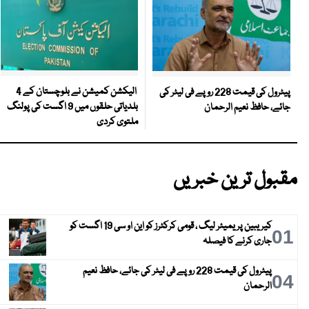
الیکشن کمیشن نے بلوچستان کے 4
پیٹرول کی قیمت 228 روپے فی لیٹر کی
بلدیاتی حلقوں میں 9 اگست کی پولنگ
جائے، حافظ نعیم الرحمان
ملتوی کردی
مقبول ترین خبریں
کیریبین پریمیئر لیگ ، قومی کرکٹرز کو این او سی 19 اگست کو
01
جاری کرنے کا فیصلہ
پیٹرول کی قیمت 228 روپے فی لیٹر کی جائے، حافظ نعیم
04
الرحمان