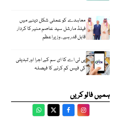
معاہدے کو عملی شکل دینے میں
فیلڈ مارشل سید عاصم منیر کا کردار
قابل قدر ہے، وزیراعظم
پی ٹی اے کا ای سم کے اجرا اور تبدیلی
کی فیس کم کرنے کا فیصلہ
ہمیں فالو کریں
WhatsApp
Twitter
Facebook
Facebook