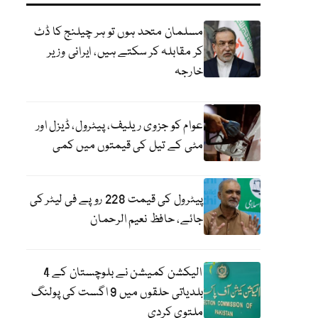
مسلمان متحد ہوں تو ہر چیلنج کا ڈٹ
کر مقابلہ کر سکتے ہیں، ایرانی وزیر
خارجہ
عوام کو جزوی ریلیف، پیٹرول، ڈیزل اور
مٹی کے تیل کی قیمتوں میں کمی
پیٹرول کی قیمت 228 روپے فی لیٹر کی
جائے، حافظ نعیم الرحمان
الیکشن کمیشن نے بلوچستان کے 4
بلدیاتی حلقوں میں 9 اگست کی پولنگ
ملتوی کردی