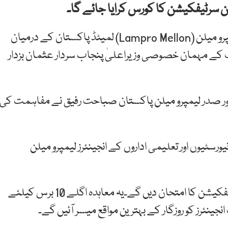
انجینئرز کی تربیت کیلئے محکمہ ہائیر ایجوکیشن اور لیمپرو میلن (Lampro Mellon) لمیٹڈ پاکستان کے درمیان
ب کے مہمان خصوصی وزیراعلیٰ پنجاب سردار عثمان بزدار
اور صدر لیمپرو میلن پاکستان صباحت رفیق نے مفاہمت کی
سٹیوں اور تعلیمی اداروں کے انجینئرز لیمپرو میلن
ہر سال 5 ہزار انجینئرنگ کے طالب علم لیمپرو میلن سرٹیفکیشن کا امتحان دیں گے۔یہ معاہدہ اگلے 10 برس کیلئے
ینئرز کو روزگار کے بہترین مواقع میسر آئیں گے۔