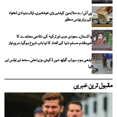
پی آئی اے ملازمین کیلئے بڑی خوشخبری، ایک بنیادی تنخواہ
کے برابر بونس منظور
پاکستان، سعودی عرب اور ترکیہ کے دفاعی معاہدے کا
خیرمقدم، مسلم دنیا کے اتحاد کا نیا باب شروع ہوگیا، مریم نواز
ایدھی ہوم سہراب گوٹھ میں ڈکیتی، وزیراعلیٰ سندھ نے نوٹس لے
لیا
مقبول ترین خبریں