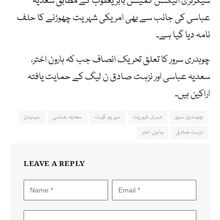
سیکرٹری الیکشن کمیشن بابر یعقوب کے مطابق سعدیہ
عباسی کی جانب سے بھی امریکی شہریت چھوڑنے کا حلف
نامہ دیا گیا ہے۔
چوہدری سرور کا تعلق تحریک انصاف جب کہ ہارون اختر،
سعدیہ عباسی اور نزہت صادق ن لیگ کے حمایت یافتہ
اراکین ہیں۔
چوہدری سرور
دہری شہریت
سپریم کورٹ
سعدیہ عباسی
سینیٹرز
نزہت صادق
ہارون اختر
LEAVE A REPLY