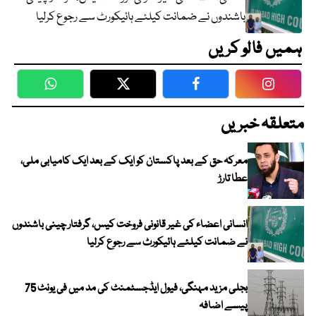
باشندوں نے ضمانت کیلئے ہائیکورٹ سے رجوع کرلیا
ہمیں فالو کریں
WhatsApp
Twitter
Facebook
Faceboo
متعلقہ خبریں
معرکہ حق کے بعد پاکستان کو ایک کے بعد ایک کامیابی ملی،
عطا تارڑ
انسانی اعضاء کی غیر قانونی فروخت کیس، گرفتار چینی باشندوں
نے ضمانت کیلئے ہائیکورٹ سے رجوع کرلیا
بجلی مزید مہنگی، فیول ایڈجسٹمنٹ کی مد میں فی یونٹ 75
پیسے اضافہ