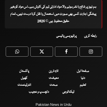
ہم نیوز پر شائع یا نشر ہونے والا مواد ادارتی ٹیم کی کاوش ہے۔ اس مواد کو بغیر
پیشگی اجازت کسی بھی صورت میں استعمال یا نقل کرنا درست نہیں۔ تمام
حقوق محفوظ ہیں © 2026
رابطہ کریں
پرائیویسی پالیسی
WhatsApp
Twitter
Facebook
Faceboo
صفحۂ اول
تازہ ترین
پاکستان
دنیا
معیشت
کھیل
تعلیم
صحت
انٹرٹینمنٹ
ٹیکنالوجی
دلچسپ و عجیب
Pakistan News in Urdu