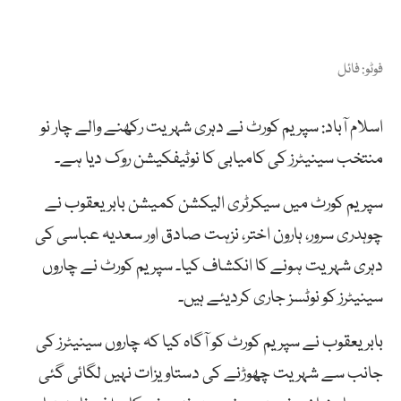
فوٹو: فائل
اسلام آباد: سپریم کورٹ نے دہری شہریت رکھنے والے چار نو
منتخب سینیٹرز کی کامیابی کا نوٹیفکیشن روک دیا ہے۔
سپریم کورٹ میں سیکرٹری الیکشن کمیشن بابر یعقوب نے
چوہدری سرور، ہارون اختر، نزہت صادق اور سعدیہ عباسی کی
دہری شہریت ہونے کا انکشاف کیا۔ سپریم کورٹ نے چاروں
سینیٹرز کو نوٹسز جاری کردیئے ہیں۔
بابر یعقوب نے سپریم کورٹ کو آگاہ کیا کہ چاروں سینیٹرز کی
جانب سے شہریت چھوڑنے کی دستاویزات نہیں لگائی گئی