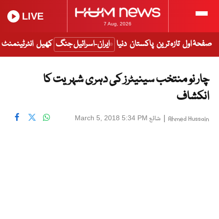
LIVE
7 Aug, 2026
صفحۂ اول
تازہ ترین
پاکستان
دنیا
ایران-اسرائیل جنگ
کھیل
انٹرٹینمنٹ
چار نو منتخب سینیٹرز کی دہری شہریت کا
انکشاف
|
شائع
March 5, 2018 5:34 PM
Ahmed Hussain