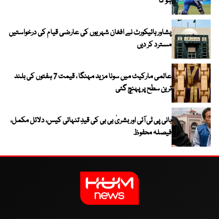
ہو گا
پشاور ہائیکورٹ نے افغان شہریوں کی عارضی قیام کی درخواستیں
مسترد کر دیں
عالمی مارکیٹ میں سونا مزید مہنگا ، قیمت 7 ہفتوں کی بلند
ترین سطح پر پہنچ گئی
بانی پی ٹی آئی اور بشریٰ بی بی کی قیدِ تنہائی کیس، دلائل مکمل،
فیصلہ محفوظ