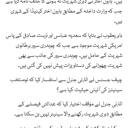
ہیں۔ ہارون اختر نے دہری شہریت نہ ہونے کا حلف نامہ دیا ہے
جب کہ وزارت داخلہ کے مطابق ہارون اختر کینیڈا کے شہری
ہیں۔
بابر یعقوب نے بتایا کہ سعدیہ عباسی اور نزہت صادق کے پاس
امریکی شہریت موجود ہے جب کہ چوہدری سرور برطانوی
شہریت کے حامل ہیں۔ چوہدری سرور کی جانب سے بھی
شہریت چھوڑنے کی دستاویزات پیش نہیں کی گئی ہیں۔
چیف جسٹس نے اٹارنی جنرل سے استفسار کیا کہ نومنتخب
سینیٹرز کی آئینی حیثیت کیا ہے ؟
اٹارنی جنرل نے مؤقف اختیار کیا کہ عدالتی فیصلے کے
مطابق دہری شہریت رکھنے والا سینیٹر نہیں بن سکتا ہے۔