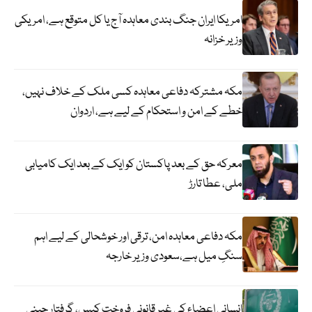
امریکا ایران جنگ بندی معاہدہ آج یا کل متوقع ہے، امریکی
وزیر خزانہ
مکہ مشترکہ دفاعی معاہدہ کسی ملک کے خلاف نہیں،
خطے کے امن و استحکام کے لیے ہے، اردوان
معرکہ حق کے بعد پاکستان کو ایک کے بعد ایک کامیابی
ملی، عطا تارڑ
مکہ دفاعی معاہدہ امن، ترقی اور خوشحالی کے لیے اہم
سنگِ میل ہے،سعودی وزیر خارجہ
انسانی اعضاء کی غیر قانونی فروخت کیس، گرفتار چینی