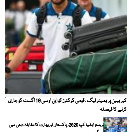
کیریبین پریمیئر لیگ ، قومی کرکٹرز کو این او سی 19 اگست کو جاری
آز
کرنے کا فیصلہ
چھی
ویمنز ایشیا کپ 2026، پاکستان اور بھارت کا مقابلہ دبئی میں